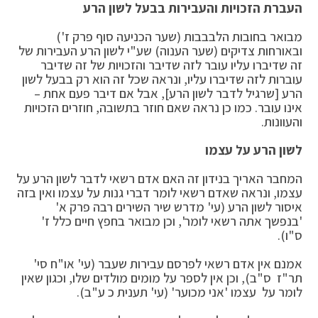
העברת הזכויות והעבירות בבעל לשון הרע
מבואר בחובות הלבבבות (שער הכניעה סוף פרק ז')
ובאורחות צדיקים (שער הענוה) שע"י לשון הרע העבירות של
זה שדיברו עליו עובר לזה שדיבר והזכויות של זה שדיבר
עוברות לזה שדיברו עליו, ונראה שכל זה הוא רק בבעל לשון
הרע [שרגיל לדבר לשון הרע], אבל אם דיבר פעם אחת –
אינו עובר. כמו כן נראה שאם חוזר בתשובה, חוזרים הזכויות
והעוונות.
לשון הרע על עצמו
המחבר האריך בנידון זה האם אדם רשאי לדבר לשון הרע על
עצמו, ונראה שאדם רשאי לומר דברי גנות על עצמו ואין בזה
איסור לשון הרע (עי' מדרש שיר השירים רבה פרק א'
'בנפשך אתה רשאי לומר', וכן מבואר בחפץ חיים כלל ז'
ס"ו).
אמנם אין אדם רשאי לפרסם עבירות שעבר (עי' או"ח סי'
תר"ז ס"ב), וכן אין לספר על מומים מולדים שלו, וכגון שאין
לומר על עצמו 'אני מכוער' (עי' תענית כ ע"ב).