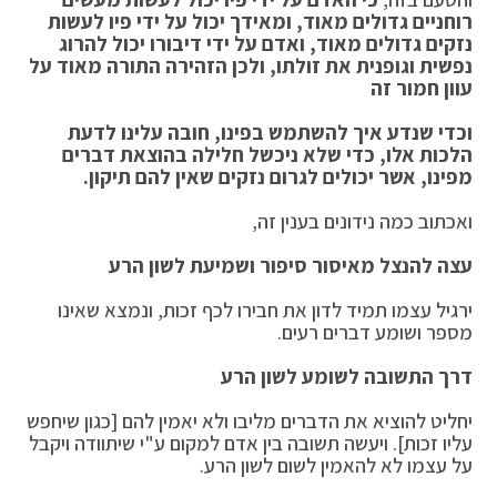
רוחניים גדולים מאוד, ומאידך יכול על ידי פיו לעשות
נזקים גדולים מאוד, ואדם על ידי דיבורו יכול להרוג
נפשית וגופנית את זולתו, ולכן הזהירה התורה מאוד על
עוון חמור זה
וכדי שנדע איך להשתמש בפינו, חובה עלינו לדעת
הלכות אלו, כדי שלא ניכשל חלילה בהוצאת דברים
מפינו, אשר יכולים לגרום נזקים שאין להם תיקון.
ואכתוב כמה נידונים בענין זה,
עצה להנצל מאיסור סיפור ושמיעת לשון הרע
ירגיל עצמו תמיד לדון את חבירו לכף זכות, ונמצא שאינו
מספר ושומע דברים רעים.
דרך התשובה לשומע לשון הרע
יחליט להוציא את הדברים מליבו ולא יאמין להם [כגון שיחפש
עליו זכות]. ויעשה תשובה בין אדם למקום ע"י שיתוודה ויקבל
על עצמו לא להאמין לשום לשון הרע.