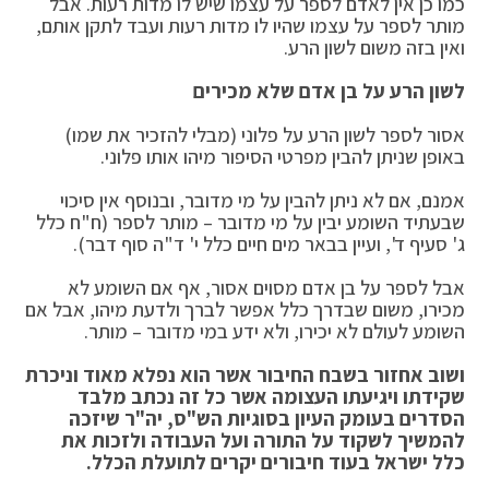
כמו כן אין לאדם לספר על עצמו שיש לו מדות רעות. אבל
מותר לספר על עצמו שהיו לו מדות רעות ועבד לתקן אותם,
ואין בזה משום לשון הרע.
לשון הרע על בן אדם שלא מכירים
אסור לספר לשון הרע על פלוני (מבלי להזכיר את שמו)
באופן שניתן להבין מפרטי הסיפור מיהו אותו פלוני.
אמנם, אם לא ניתן להבין על מי מדובר, ובנוסף אין סיכוי
שבעתיד השומע יבין על מי מדובר – מותר לספר (ח"ח כלל
ג' סעיף ד', ועיין בבאר מים חיים כלל י' ד"ה סוף דבר).
אבל לספר על בן אדם מסוים אסור, אף אם השומע לא
מכירו, משום שבדרך כלל אפשר לברך ולדעת מיהו, אבל אם
השומע לעולם לא יכירו, ולא ידע במי מדובר – מותר.
ושוב אחזור בשבח החיבור אשר הוא נפלא מאוד וניכרת
שקידתו ויגיעתו העצומה אשר כל זה נכתב מלבד
הסדרים בעומק העיון בסוגיות הש"ס, יה"ר שיזכה
להמשיך לשקוד על התורה ועל העבודה ולזכות את
כלל ישראל בעוד חיבורים יקרים לתועלת הכלל.