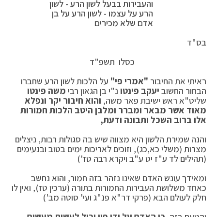
והעבירות בבעל לשון הרע - לשון
הרע על עצמו - לשון הרע על בן
אדם שלא מכירים
בס"ד
כסלו תשפ"ד
ראיתי את החיבור
"אמרי פי"
על הלכות לשון הרע שחברו
הבחור החשוב
יעקב פינטו
נ"י בן הגאון רבי
משה פינטו
שליט"א ראש ישיבת פאר משה,
והוא חיבור יקר ונפלא
מאוד אשר מבאר ומברר ומלבן היטב הלכות חמורות
אלו ברוב השכל ותבונה ודעת,
והנה שמירת הלשון היא מצווה שיש בה סגולות רבות, ניצלים
מצרות (משלי כא,כג), וזוכים לאריכות ימים בטוב ובנעימים
(תהילים לד ע"ז יט ע"ב ויקרא רבה טז')
ומאידך עונש האדם שאינו נזהר בזה חמור, והוא נחשב
כאחד משלושת העבירות החמורות בתורה (ערכין טז), ואין לו
חלק לעולם הבא (פרקי דר"א פנ"ג ועי' סוטה מב')
והטעם בזה,
כי האדם על ידי פיו יכול לעשות מעשים