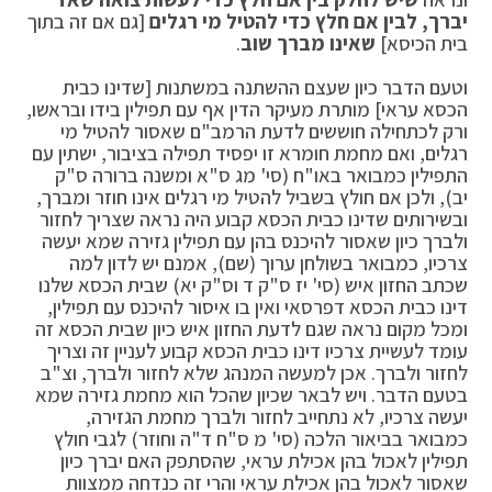
יברך, לבין אם חלץ כדי להטיל מי רגלים
[גם אם זה בתוך
בית הכיסא]
שאינו מברך שוב
.
וטעם הדבר כיון שעצם ההשתנה במשתנות [שדינו כבית
הכסא עראי] מותרת מעיקר הדין אף עם תפילין בידו ובראשו,
ורק לכתחילה חוששים לדעת הרמב"ם שאסור להטיל מי
רגלים, ואם מחמת חומרא זו יפסיד תפילה בציבור, ישתין עם
התפילין כמבואר באו"ח (סי' מג ס"א ומשנה ברורה ס"ק
יב), ולכן אם חולץ בשביל להטיל מי רגלים אינו חוזר ומברך,
ובשירותים שדינו כבית הכסא קבוע היה נראה שצריך לחזור
ולברך כיון שאסור להיכנס בהן עם תפילין גזירה שמא יעשה
צרכיו, כמבואר בשולחן ערוך (שם), אמנם יש לדון למה
שכתב החזון איש (סי' יז ס"ק ד וס"ק יא) שבית הכסא שלנו
דינו כבית הכסא דפרסאי ואין בו איסור להיכנס עם תפילין,
ומכל מקום נראה שגם לדעת החזון איש כיון שבית הכסא זה
עומד לעשיית צרכיו דינו כבית הכסא קבוע לעניין זה וצריך
לחזור ולברך. אכן למעשה המנהג שלא לחזור ולברך, וצ"ב
בטעם הדבר. ויש לבאר שכיון שהכל הוא מחמת גזירה שמא
יעשה צרכיו, לא נתחייב לחזור ולברך מחמת הגזירה,
כמבואר בביאור הלכה (סי' מ ס"ח ד"ה וחוזר) לגבי חולץ
תפילין לאכול בהן אכילת עראי, שהסתפק האם יברך כיון
שאסור לאכול בהן אכילת עראי והרי זה כנדחה ממצוות