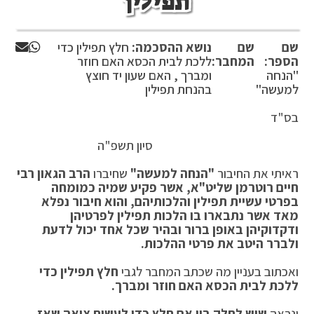
תפילין
שם
שם
נושא ההסכמה:
חלץ תפילין כדי
הספר:
המחבר:
ללכת לבית הכסא האם חוזר
"הנחה
ומברך , האם שעון יד חוצץ
למעשה"
בהנחת תפילין
בס"ד
סיון תשפ"ה
ראיתי את החיבור
"הנחה למעשה"
שחיברו
הרב הגאון רבי
חיים רוטרמן שליט"א, אשר פקיע שמיה כמומחה
בפרטי עשיית תפילין והלכותיהם, והוא חיבור נפלא
מאד אשר נתבארו בו הלכות תפילין לפרטיהן
ודקדוקיהן באופן ברור ובהיר שכל אחד יכול לדעת
ולברר היטב את פרטי ההלכות.
ואכתוב בעניין מה שכתב המחבר לגבי
חלץ תפילין כדי
ללכת לבית הכסא האם חוזר ומברך.
ונראה
שיש לחלק בין אם חלץ כדי לעשות צואה שאז