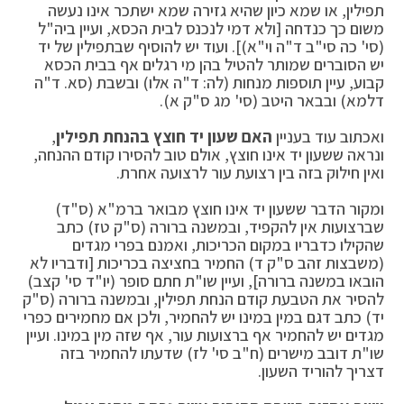
תפילין, או שמא כיון שהיא גזירה שמא ישתכר אינו נעשה
משום כך כנדחה [ולא דמי לנכנס לבית הכסא, ועיין ביה"ל
(סי' כה סי"ב ד"ה וי"א)]. ועוד יש להוסיף שבתפילין של יד
יש הסוברים שמותר להטיל בהן מי רגלים אף בבית הכסא
קבוע, עיין תוספות מנחות (לה: ד"ה אלו) ובשבת (סא. ד"ה
דלמא) ובבאר היטב (סי' מג ס"ק א).
ואכתוב עוד בעניין
האם שעון יד חוצץ בהנחת תפילין
,
ונראה ששעון יד אינו חוצץ, אולם טוב להסירו קודם ההנחה,
ואין חילוק בזה בין רצועת עור לרצועה אחרת.
ומקור הדבר ששעון יד אינו חוצץ מבואר ברמ"א (ס"ד)
שברצועות אין להקפיד, ובמשנה ברורה (ס"ק טז) כתב
שהקילו כדבריו במקום הכריכות, ואמנם בפרי מגדים
(משבצות זהב ס"ק ד) החמיר בחציצה בכריכות [ודבריו לא
הובאו במשנה ברורה], ועיין שו"ת חתם סופר (יו"ד סי' קצב)
להסיר את הטבעת קודם הנחת תפילין, ובמשנה ברורה (ס"ק
יד) כתב דגם במין במינו יש להחמיר, ולכן אם מחמירים כפרי
מגדים יש להחמיר אף ברצועות עור, אף שזה מין במינו. ועיין
שו"ת דובב מישרים (ח"ב סי' לז) שדעתו להחמיר בזה
דצריך להוריד השעון.