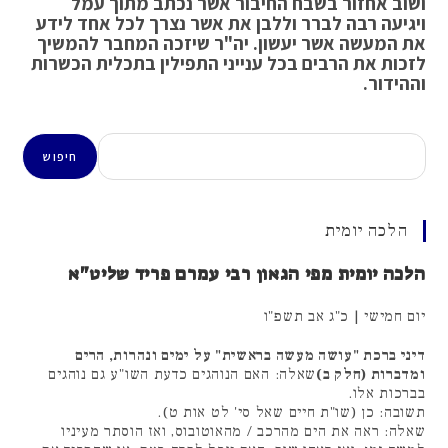
ושוב אחזור בשבח החיבור אשר נכתב מתוך עמל
ויגיעה רבה לברר וללבן את אשר נצרך לכל אחד לידע
את המעשה אשר יעשון. יה"ר שיזכה המחבר להמשיך
לזכות את הרבים בכל ענייני התפילין בתכלית הכשרות
וההידור.
חיפוש
חיפוש
הלכה יומית
הלכה יומית מפי הגאון רבי עמרם פריד שליט"א
יום חמישי | כ"ג אב תשפ"ו
דיני ברכת "עושה מעשה בראשית" על ימים ונהרות, הרים
ומדברות (חלק ב)
שאלה: האם הנוהגים כדעת השו"ע גם נוהגים
בברכות אלו.
תשובה: כן (שו"ת חיים שאל סי' לט אות ט).
שאלה: ראה את הים מהרכב / מהאוטובוס, ואז הוסתר מעיניו