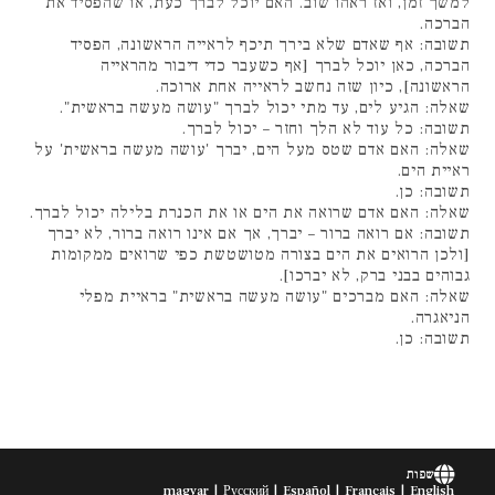
למשך זמן, ואז ראהו שוב. האם יוכל לברך כעת, או שהפסיד את
הברכה.
תשובה: אף שאדם שלא בירך תיכף לראייה הראשונה, הפסיד
הברכה, כאן יוכל לברך [אף כשעבר כדי דיבור מהראייה
הראשונה], כיון שזה נחשב לראייה אחת ארוכה.
שאלה: הגיע לים, עד מתי יכול לברך "עושה מעשה בראשית".
תשובה: כל עוד לא הלך וחזר – יכול לברך.
שאלה: האם אדם שטס מעל הים, יברך 'עושה מעשה בראשית' על
ראיית הים.
תשובה: כן.
שאלה: האם אדם שרואה את הים או את הכנרת בלילה יכול לברך.
תשובה: אם רואה ברור – יברך, אך אם אינו רואה ברור, לא יברך
[ולכן הרואים את הים בצורה מטושטשת כפי שרואים ממקומות
גבוהים בבני ברק, לא יברכו].
שאלה: האם מברכים "עושה מעשה בראשית" בראיית מפלי
הניאגרה.
תשובה: כן.
שפות
magyar
Русский
Español
Français
English