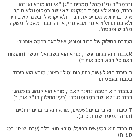
וברמב"ם (פ"ו מהל' ממרים ה"ג) "אי זהו מורא ואי זהו
כבוד, מורא לא עומד במקומו ולא יושב במקומו ולא סותר
את דבריו ולא מכריע את דבריו ולא יקרא לו בשמו לא בחייו
ולא במותו אלא אומר אבא מרי, אי זהו כבוד מאכיל ומשקה
מלביש ומכסה".
הגדרת החילוק של כבוד ומורא, יש לבאר בכמה אופנים:
א.
כבוד הוא בקום ועשה, מורא הוא בשב ואל תעשה (תועפות
ראם סי' רכא-רכב אות ד).
ב.
כיבוד הוא לעשות נחת רוח ומילוי רצונו, מורא הוא כיבוד
בכבוד בעצמותו.
ג.
כבוד הוא הטבה ונתינה לאביו, מורא הוא לנהוג בו מנהגי
כבוד כגון לא ישב במקומו וכדו' [כעין החילוק הנ"ל אות ב].
ד.
כיבוד הוא בדברים גשמיים, מורא הוא בדברים רוחניים
(תורה תמימה שמות כ יב).
ה.
כבוד הוא במעשים בפועל, מורא הוא בלב (ערה"ש סי' רמ
סע' ח).