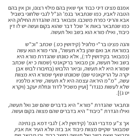
אמנם מצינו דיני כבוד אף שאין בהם מילוי רצונו, וכן אין בהם
הטבה לאביו, כמו שנתבאר בגמ' הנ"ל לגבי שלחוני בשביל
אבא והריני כפרת משכבו. ומבואר בזה שהגדרת החילוק היא
כמו שנתבאר באות א' שכל דבר שהוא בקום ועשה יש לו דין
כיבוד, ואילו מורא הוא בשב ואל תעשה.
והנה מצינו בר"י מלוניל (קידושין כט.) שכתב "וכ"ש
במוראת אב ואם שהן בלא תעשה", והרי מורא הוא עשה
(כמבואר בקידושין לד:), אלא כוונתו שהגדרת מורא היא
בשב ואל תעשה, וכן מבואר בריקאנטי (שמות כ יא) שכתב
שמורא היא לא תעשה, וביאר הלבוש (בחיבורו לבוש אבן
יקרה על הריקאנטי שם) שכוונתו שאף שמורא היא מצוות
עשה, "מ"מ היראה עצמה היא לא תעשה, שירא מלפניו
שלא לעשות כנגדו" [ועיין משכיל לדוד ונחלת יעקב (ויקרא
יט ג)].
ונתבאר שהגדרת "מורא" היא בדברים שהם שב ואל תעשה,
ואילו הגדרת "כיבוד" היא בדברים שהם מצווה בקום ועשה.
אך צ"ע מדברי הגמ' (קידושין לא.) לגבי דמא בן נתינה
שמבואר שקיים מצוות כיבוד אב בזה שלא העיר את אביו,
ומבואר שאף בשב ואל תעשה נחשב כבוד. וכן מבואר שם