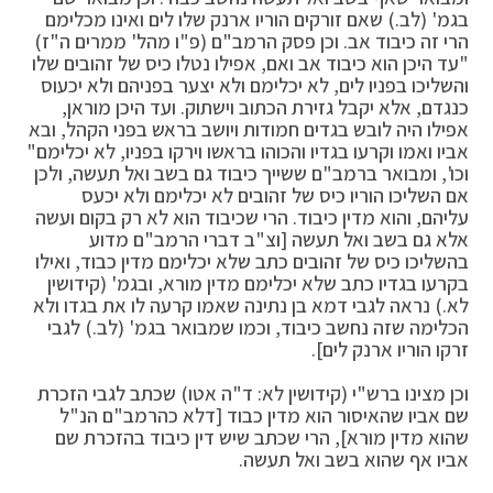
בגמ' (לב.) שאם זורקים הוריו ארנק שלו לים ואינו מכלימם
הרי זה כיבוד אב. וכן פסק הרמב"ם (פ"ו מהל' ממרים ה"ז)
"עד היכן הוא כיבוד אב ואם, אפילו נטלו כיס של זהובים שלו
והשליכו בפניו לים, לא יכלימם ולא יצער בפניהם ולא יכעוס
כנגדם, אלא יקבל גזירת הכתוב וישתוק. ועד היכן מוראן,
אפילו היה לובש בגדים חמודות ויושב בראש בפני הקהל, ובא
אביו ואמו וקרעו בגדיו והכוהו בראשו וירקו בפניו, לא יכלימם"
וכו', ומבואר ברמב"ם ששייך כיבוד גם בשב ואל תעשה, ולכן
אם השליכו הוריו כיס של זהובים לא יכלימם ולא יכעס
עליהם, והוא מדין כיבוד. הרי שכיבוד הוא לא רק בקום ועשה
אלא גם בשב ואל תעשה [וצ"ב דברי הרמב"ם מדוע
בהשליכו כיס של זהובים כתב שלא יכלימם מדין כבוד, ואילו
בקרעו בגדיו כתב שלא יכלימם מדין מורא, ובגמ' (קידושין
לא.) נראה לגבי דמא בן נתינה שאמו קרעה לו את בגדו ולא
הכלימה שזה נחשב כיבוד, וכמו שמבואר בגמ' (לב.) לגבי
זרקו הוריו ארנק לים].
וכן מצינו ברש"י (קידושין לא: ד"ה אטו) שכתב לגבי הזכרת
שם אביו שהאיסור הוא מדין כבוד [דלא כהרמב"ם הנ"ל
שהוא מדין מורא], הרי שכתב שיש דין כיבוד בהזכרת שם
אביו אף שהוא בשב ואל תעשה.