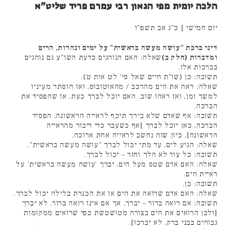
הלכה יומית מפי הגאון רבי עמרם פריד שליט"א
יום חמישי | כ"ג אב תשפ"ו
דיני ברכת "עושה מעשה בראשית" על ימים ונהרות, הרים
ומדברות (חלק ב)
שאלה: האם הנוהגים כדעת השו"ע גם נוהגים
בברכות אלו.
תשובה: כן (שו"ת חיים שאל סי' לט אות ט).
שאלה: ראה את הים מהרכב / מהאוטובוס, ואז הוסתר מעיניו
למשך זמן, ואז ראהו שוב. האם יוכל לברך כעת, או שהפסיד את
הברכה.
תשובה: אף שאדם שלא בירך תיכף לראייה הראשונה, הפסיד
הברכה, כאן יוכל לברך [אף כשעבר כדי דיבור מהראייה
הראשונה], כיון שזה נחשב לראייה אחת ארוכה.
שאלה: הגיע לים, עד מתי יכול לברך "עושה מעשה בראשית".
תשובה: כל עוד לא הלך וחזר – יכול לברך.
שאלה: האם אדם שטס מעל הים, יברך 'עושה מעשה בראשית' על
ראיית הים.
תשובה: כן.
שאלה: האם אדם שרואה את הים או את הכנרת בלילה יכול לברך.
תשובה: אם רואה ברור – יברך, אך אם אינו רואה ברור, לא יברך
[ולכן הרואים את הים בצורה מטושטשת כפי שרואים ממקומות
גבוהים בבני ברק, לא יברכו].