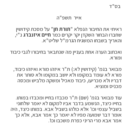
בס"ד
אייר תשפ"ה
ראיתי את החיבור הנפלא "
תורת חן
" על מסכת קידושין
שחברו הבחור השקדן יקר יקרים כמר
חיים איזנברג
נ"י,
והאריך בשבחו המשגיח הגרמ"ל שליט"א.
ואכתוב הערה אחת בעניין מה שנתבאר בחיבורו לגבי כיבוד
ומורא.
מבואר בגמ' (קידושין לא:) ת"ר איזהו מורא ואיזהו כיבוד,
מורא לא עומד במקומו ולא יושב במקומו ולא סותר את
דבריו ולא מכריעו, כיבוד מאכיל ומשקה מלביש ומכסה
מכניס ומוציא.
עוד מבואר בגמ' (שם) ת"ר מכבדו בחייו ומכבדו במותו.
בחייו כיצד, הנשמע בדבר אביו למקום לא יאמר שלחוני
בשביל עצמי וכו' אלא כולהו בשביל אבא. במותו כיצד, היה
אומר דבר שמועה מפיו לא יאמר כך אמר אבא, אלא כך
אמר אבא מרי הריני כפרת משכבו וכו'.