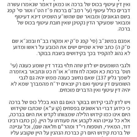
ואין דין עיטוף בכוס של ברכה או כמאן דאמר שנאמרו עשרה
דברים כולל עיטוף (עי' רמב״ם ברכות פ״ז הט״ו וטור סי' קפג
בשם הגאונים) ומבואר שם שהשו״ע השמיט דינא דעיטוף
ומבואר שמעיקר הדין נקטינן שאין חובת עיטוף בכוס של
ברכה.
אמנם במשנ״ב (סי' קפג ס״ק יא ומקורו בב״ח ובמג״א שם
ס״ק ה) כתב שירא שמיים ישים את הכובע על ראשו ומדוע
לא נהוג להקפיד בכך בקידושים בשבת בבוקר.
ולגבי השומעים יש לדון שזה תלוי בגדר דין שומע כעונה (עי'
תוס' ברכות כא וסוכה לח וחזו״א או״ח כט ונתבאר באזמרה
לשמך גליון 137) שאם נחשב כעונה ממש יהיה גם לגבי
השומעים דין עיטוף ואם רק יוצאים יד״ח מהמברך שמא לא
יהיה דין עיטוף ואין הדברים מוכחים.
ויש לדון לגבי קידוש בבוקר האם גם הוא בכלל כוס של ברכה
כי כידוע דברי הראשונים בפסחים (קו ע"א) שכתבו שקידוש
היום אינו כמו קידוש הלילה שמצוותו לקדש את היום בברכה,
אלא כל עניינו הוא לקבוע את סעודתו על היין, (כן כתבו רבינו
דוד, המאירי, תוספות רי"ד ומהר"ם חלאוה שם), וכל עניינה
של ברכת קידוש היום רק כברכת הנהנין על היין שקובע עליו