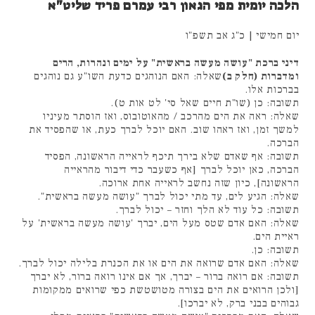
הלכה יומית מפי הגאון רבי עמרם פריד שליט"א
יום חמישי | כ"ג אב תשפ"ו
דיני ברכת "עושה מעשה בראשית" על ימים ונהרות, הרים
ומדברות (חלק ב)
שאלה: האם הנוהגים כדעת השו"ע גם נוהגים
בברכות אלו.
תשובה: כן (שו"ת חיים שאל סי' לט אות ט).
שאלה: ראה את הים מהרכב / מהאוטובוס, ואז הוסתר מעיניו
למשך זמן, ואז ראהו שוב. האם יוכל לברך כעת, או שהפסיד את
הברכה.
תשובה: אף שאדם שלא בירך תיכף לראייה הראשונה, הפסיד
הברכה, כאן יוכל לברך [אף כשעבר כדי דיבור מהראייה
הראשונה], כיון שזה נחשב לראייה אחת ארוכה.
שאלה: הגיע לים, עד מתי יכול לברך "עושה מעשה בראשית".
תשובה: כל עוד לא הלך וחזר – יכול לברך.
שאלה: האם אדם שטס מעל הים, יברך 'עושה מעשה בראשית' על
ראיית הים.
תשובה: כן.
שאלה: האם אדם שרואה את הים או את הכנרת בלילה יכול לברך.
תשובה: אם רואה ברור – יברך, אך אם אינו רואה ברור, לא יברך
[ולכן הרואים את הים בצורה מטושטשת כפי שרואים ממקומות
גבוהים בבני ברק, לא יברכו].