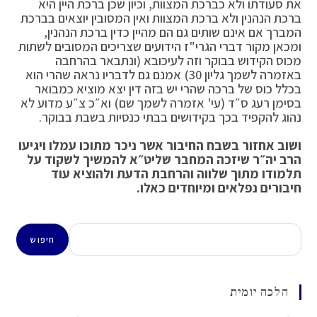
את סעודתו ולא כברכת המצוות, וכיון שכן ברכת היין היא
ברכת הנהנין ולא ברכת המצוות ואין המסובין יוצאים בברכת
המברך אם אינם שותים גם הם מהיין כדין ברכת הנהנין,
ומכאן מקור דברי הגרי"ז הידועים שצריכים המסובים לשתות
מכוס הקידוש בבוקר וזה לעיכובא (ונתבאר בהרחבה
באזמרה לשמך גליון 30) אמנם גם לדבריו נראה שהרי הוא
בכלל כוס של ברכה שהרי יש בזה דין יצא מוציא כמבואר
בסימן רעג ס״ד (עי' אזמרה לשמך שם) וא״כ צ״ע מדוע לא
נהוג להקפיד בכך בקידושים בבתי כנסיות בשבת בבוקר.
ושוב אחזור בשבח החיבור אשר ניכר מתוכו עמלו ויגיעו
הרב יה״ר שיזכה המחבר שליט״א להמשיך לשקוד על
תלמודו מתוך שלווה והרחבת הדעת ולהוציא עוד
חיבורים נפלאים ומיוחדים כאלו.
חיפוש
חיפוש
הלכה יומית