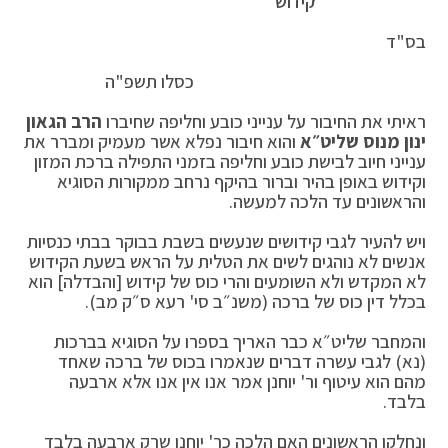
קידוש
בס"ד
כסלו תשפ"ה
ראיתי את החיבור על ענייני כובע וחליפה שחיברו
הרב הגאון
ינון מנוס שליט״א
והוא חיבור נפלא אשר מעמיק ומברר את
ענייני חיוב לבישת כובע וחליפה בזמני התפילה ברכת המזון
וקידוש באופן בהיר וברור בהיקף נרחב ממקורות הסוגיא
והראשונים עד הלכה למעשה.
ויש להעיר לגבי קידושים שנעשים בשבת בבוקר בבתי כנסיות
אנשים לא נוהגים לשים את הטלית על הראש בשעת הקידוש
לא המקדש ולא השומעים והרי כוס של קידוש [והבדלה] הוא
בכלל דין כוס של ברכה (משנ״ב סי' רעא ס״ק מב).
והמחבר שליט״א כבר האריך בספרו על הסוגיא בברכות
(נא) לגבי עשרה דברים שנאמרו בכוס של ברכה שאחד
מהם הוא עיטוף ור' יוחנן אמר אנו אין אנו אלא ארבעה
בלבד.
ונחלקו הראשונים האם הלכה כר' יוחנן שרק ארבעה בלבד