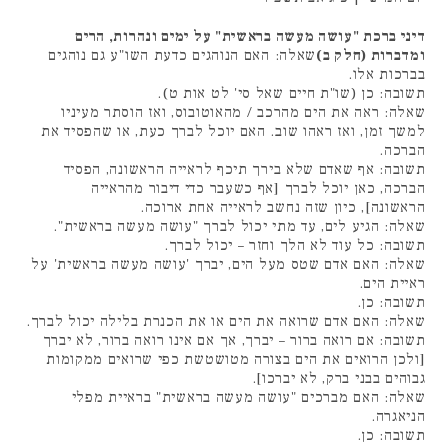
דיני ברכת "עושה מעשה בראשית" על ימים ונהרות, הרים
ומדברות (חלק ב)
שאלה: האם הנוהגים כדעת השו"ע גם נוהגים
בברכות אלו.
תשובה: כן (שו"ת חיים שאל סי' לט אות ט).
שאלה: ראה את הים מהרכב / מהאוטובוס, ואז הוסתר מעיניו
למשך זמן, ואז ראהו שוב. האם יוכל לברך כעת, או שהפסיד את
הברכה.
תשובה: אף שאדם שלא בירך תיכף לראייה הראשונה, הפסיד
הברכה, כאן יוכל לברך [אף כשעבר כדי דיבור מהראייה
הראשונה], כיון שזה נחשב לראייה אחת ארוכה.
שאלה: הגיע לים, עד מתי יכול לברך "עושה מעשה בראשית".
תשובה: כל עוד לא הלך וחזר – יכול לברך.
שאלה: האם אדם שטס מעל הים, יברך 'עושה מעשה בראשית' על
ראיית הים.
תשובה: כן.
שאלה: האם אדם שרואה את הים או את הכנרת בלילה יכול לברך.
תשובה: אם רואה ברור – יברך, אך אם אינו רואה ברור, לא יברך
[ולכן הרואים את הים בצורה מטושטשת כפי שרואים ממקומות
גבוהים בבני ברק, לא יברכו].
שאלה: האם מברכים "עושה מעשה בראשית" בראיית מפלי
הניאגרה.
תשובה: כן.