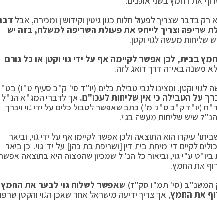
וף את החמץ בשני אופנים:
ק בדבר שצריך לפעול חלות כגון גיטין וקידושין ומכירה, אבל
דבר
ת שריפה וצריך לייחס את פעולת השריפה למשלח, בזה יש
 שליחות מעשה לגוי וקטן.
מץ בבית, לכן אפשר לקיימה אף על ידי גוי וקטן או כל גורם
ולא משנה באיזה דרך דואג לזה.
וי וקטן. ומצינו לגבי טבילת כלים (יו"ד סי' ק"כ סעיף ט"ו) בט"ז
ברך על הטבילה כי אין שליחות לעכו"ם.
אך לדברי המג"א הנ"ל
"ח (יו"ד ק"כ ס"ק מ') כתב שאפשר לטבול כלים על ידי גוי ויברך
נ"ל שיש שליחות מעשה בגוי.
תו' עיקרו הוא התוצאה ולכן אפשר לקיימו אף על ידי גוי, וביאר
ם לקיים דין מיתת בית דין [ושריפת בת כהן] על ידי גוי. וכן ביאר
יו"ט ע"י גוי, וביאור כל הנ"ל שמכיון שהמצוה היא בתוצאה אפשר
שרוף את החמץ.
ק המשנ"ב (סי' תמ"ו סק"ז)
שאפשר לשלוח גוי לבער את החמץ
וף את החמץ
, אך צריך ידיעה מישראל אחר שאכן הגוי והקטן שרפו