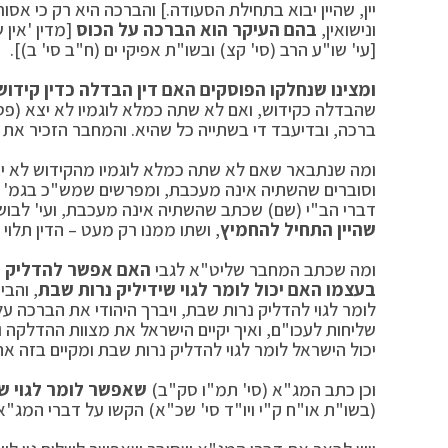
יין, שהיין יבוא בתחילת הסעודה.] והברכה היא רק כי אס
ונישואין,
בהם העיקר הוא הברכה על הכוס
[מדין 'אין 
[עי' שו"ע הרב (סי' קצ) ובשו"ת אפיקי ים (ח"ב סי' ב)].
ומצינו שנחלקו הפוסקים האם דין הבדלה כדין קידו
שהבדלה כקידוש, ואם לא שתה כמלא לוגמיו לא יצא (פסח
ברכה, ובדיעבד די בשתייה כל שהיא. והמחבר הזכיר את כל
ומה שנתבאר שאם לא שתה כמלא לוגמיו מהקידוש לא יצ
וסוברים שהשתיה אינה מעכבת, ומפרשים שמש"כ בגמ' 'לא
דברי הב"י (שם) שכתב שהשתיה אינה מעכבת, ועי' לבוש 
שהיין התחיל להחמיץ
, ושתו ממנו רק מעט – הדין תלוי ב
ומה שכתב המחבר שליט"א לגבי
האם אפשר להדליק נרו
בעצמו האם יכול לומר לגוי שידיליק נרות שבת
, והב
לומר לגוי להדליק נרות שבת, ויברך היהודי את הברכה 
שליחות לעכו"ם, ואיך יקיים הישראל את מצוות ההדלקה 
יכול הישראל לומר לגוי להדליק נרות שבת ומקיים בזה א
וכן כתב המג"א (סי' תמ"ו סק"ב)
שאפשר לומר לגוי ש
(בשו"ת או"ח ק"י ויו"ד סי' שכ"א) הקשו על דברי המג"א