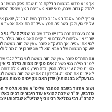
אך צ"ע מדוע במצוות הדלקת נרות שבת פסק המשנ"ב (סי
להדליק נרות שבת, מאי שנא משריפת חמץ שפסק המשנ"
וצריך לומר שסבר המשנ"ב כדרך השניה הנ"ל, שאכן אין
על ידי גוי, ולכן בשריפת חמץ שעיקרה התוצאה אפשר ע"י
והנה בעבודה זרה כ"ז יש מ"ד שסובר
שמילה ע"י גוי כ
שהרי אין שליחות לעכו"ם ואיך יקיים האב מצוות מילה ע"
לגוי אתי שפיר. אך הרעק"א סובר שאין שליחות מעשה לגו
שעיקר המצווה של האבא הוא לדאוג שהבן יהיה מהול ולכן י
וגם החת"ס סובר שאין שליחות מעשה לגוי כנ"ל לגבי שר
למ"ד מילה בגוי כשירה
אינו מקיים מצוות מילה כי אין 
מצוות מילה ע"י מילת הגוי] ובזה תירץ מדוע מילה דוחה 
לא יקיים את המצווה. ובנידון זה אם יש שליחות מעשה לגו
בגרעק"א בהגהותיו) שדן האם מקיימים מצוות מעקה
ושוב אחזור בשבח המחבר שליט"א שהוא תלמיד חכם 
מדבש, יה"ר שיזכה להוציא עוד חיבורים רבים כאלו
להרה"ג רבי גמליאל רבינוביץ שליט"א שבזכותו יוצ