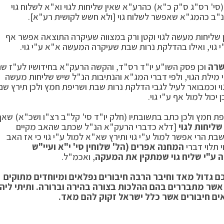
' רס"ג ס"ק כ"א) כהרע"א שאין שליחות לגוי וא"א לשלוח גוי
ב כהמג"א שאפשר לשלוח גוי [ולא חשש לקושית רע"א].
 שליחות מעשה לגוי וקטן ורק במצווה שעיקרה התוצאה אפשר אף
 גוי, ואילו בהדלקת נרות שבת שעיקרה המעשה א"א ע"י גוי.
שרה
וכן פסק השו"ע יו"ד רס"ד, והקשה הרעק"א בחידושיו לע"ז ש
י מילת הגוי, ולפי דברי המג"א והנתיבות הנ"ל שיש שליחות מעשה
י וכמבואר לעיל לגבי הדלקת נרות שבת ושריפת חמץ ולכן תירץ שם
כול למול אף ע"י גוי.
פת חמץ ולכן כתב בתשובתיו (חלק יו"ד סי' קל"ב רצ"ו ושכ"א) שאף
שליחות לגוי
[דלא כדברי הרעק"א הנ"ל שכתב שהאב מקיים
שבת הרי אפשר למול ע"י גוי ותירץ שא"א למול ע"י גוי כי אז האב
י תלוי דברי
המחנה אפרים (הל' שלוחין סי' י"א ועיי"ש
 ע"י שליח גוי שמתקין את המעקה
, ואכמ"ל.
גדול מאד וחיבר הרבה חיבורים נפלאים ומיוחדים מתוקים
 אשר מתבררים בהם ההלכות בצורה בהירה וברורה. ותיתי ליה
אים חיבורים אשר כלל ישראל זקוק להם מאד.