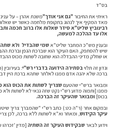
בס"ד כסל
ראיתי את החיבור
"גם אני אודך"
משנת אהרן – על ענינ
מאד המקיף איך לנהוג בתקופת מלחמה כאשר יש שאלות
רבינוביץ שליט"א סידר שאלות אלו ברוב חכמה ותב
אלו עד ההלכה למעשה,
ובענין מש"כ המחבר שליט"א
שמי שהבדיל ולא שתה מל
שיש להסתפק, האם העיקר הוא שברכת הגפן וברכת ההבדל
או שחלק מדיני ההבדלה הוא שחובה לשתות מכוס ההבד
ונדון זה תלוי
בסתירה הידועה בדברי רש"י
: בעירובין 
ברכה שלא יהנה אדם ממנו לאלתר שתהא ברכת היין דבור
ומבואר ברש"י שהטעם
שצריך לשתות את הכוס הוא מ
ממנו [ותמוה מדוע רש"י נקט שזה גנאי לא לשתות ולא 
בכוס]
ומבואר שהעיקר זה הברכה.
ובמקום אחר (ר"ה כט:) כתב רש"י "שהמברך צריך שיטעו
עיקר הקידוש
, ומאחר וא"א לשתות ללא ברכה, לכן צרי
וידוע לבאר
שבקידוש
העיקר זה השתיה
[מדין 'זכרהו ע