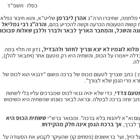
ו תשפ"ד
י מלחמה, שחיברו הרה"ג
אהרן ליברמן
שליט"א, והוא חיבור נפלא
 קשות הטעונות הכרעה וקשה להכריע בהם,
והרה"ג רבי גמליאל
ונה והשכל, והמחבר האריך לבאר ולברר וללבן שאלות סבוכות
וא לוגמיו לא יצא וצריך לחזור ולהבדיל,
נדון זה תלוי במה
ה ייאמרו על הכוס, והשתיה היא רק מטעם אחר (ויתבאר להלן),
לה.
(מ:) כתב שצריך לטעום מכוס של ברכה משום "דגנאי הוא לכוס של
א פרי הגפן שלא לצורך".
טעם צדדי
, כדי שלא יהיה גנאי לכוס שמברכים עליו בלי לשתות
כתב שזה ברכה לבטלה. ונראה לבאר כוונתו שהשתיה היא השימוש
ם וא"א ליהנות בלא ברכה". ומבואר ברש"י
ששתית הכוס היא
ך לברך,
אך ברכת הגפן אינה חלק מהקידוש
.
ל היין', ועי' בראשונים (פסחים קו) שהעיקר לקבוע את הסעודה על