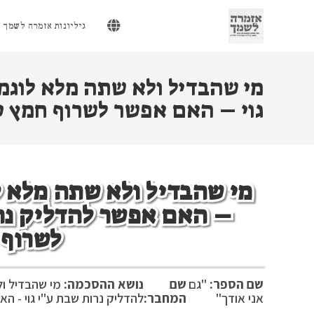
Ski
t
גיליונות אזמרה לשמך
conten
מי שהבדיל ולא שתה מלא לוגמ
גוי – האם אפשר לשרוף חמץ ע"
מי שהבדיל ולא שתה מלא ל
– האם אפשר להדליק נרו
לשרוף 
שם הספר:
''גם
שם
נושא ההסכמה:
מי שהבדיל ול
אני אודך''
המחבר:
להדליק נרות שבת ע''י גוי - ה