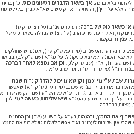
ור לשתות בלא ברכה,
אך בשאר הדברים הטעונים כוס
, כגון ברית
שירה אלא על היין'], והשתיה היא רק משום שא"א לברך בלי לשתות
ש או כשאר כוס של ברכה:
דעת המשנ"ב (סי' רצו ס"ק ט)
ים קז), ואילו דעת שו"ע הרב (סי' קצ) שהבדלה כשאר כוס של
 ענין זה בקיצור.
א, כן הוא דעת המשנ"ב (סי' רעא ס"ק סד), אמנם יש שחולקים
 יצא' הכוונה 'לא יצא כתיקונה', עי' מג"א (שם ס"ק לב) בביאור
(שם סע' יז), וא"ר (שם ס"ק לג).
וכן אם נמצא לאחר הברכה
נדון הנ"ל (עי' סי' רד ס"ד, וסי' ערב ס"א).
ת שבת ע"י גוי וכגון זקן שאינו יכול להדליק נרות שבת
יא המחבר את דברי המג"א שכתב (סי' רס"ג ס"ק י"א) שאפשר
על סמך הדלקה זו. אך בהגהות רע"א על השו"ע (שם) הקשה שהרי אי
ויברך על כך. וצ"ל שדעת המג"א
שיש שליחות מעשה לגוי
ולכן
ת מצוות ההדלקה.
ישרוף את החמץ
, ובהגהות רע"א על השו"ע (שם) וכן החת"ס
 שהרי אין שליחות לעכו"ם ואיך אפשר לשלוח גוי לשרוף את החמץ.