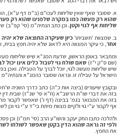
ויש לבאר את דברי המג"א שסובר שאפשר לשלוח גוי לשר
א. שסובר שאף שאין שליחות לעכו"ם (ב"מ דף ע"א), הוא ר
שהוא רק מעשה כמו במקרה שלפנינו שהוא רק פעול
שליחות אף לגוי וקטן.
וכן כתב הנתיה"מ (סי' קפ"ב) שיש
ב. שמצוות 'תשביתו'
כיון שעיקרה התוצאה שלא יהיה ח
אחר
, כי עיקר המצווה היא לדאוג שלא יהיה חמץ בבית, 
ומתבאר באופן הראשון, שדעת המג"א שיש שליחות מעשה לג
(שם ס"ק י"ז)
שאם שולח גוי לטבול כלים אינו יכול ל
שיש שליחות מעשה לגוי, יוכל לברך על הטבילה. ואכן בפר
הישראל על טבילה זו. ונראה שסובר כהמג"א והנתיה"מ ה
ובקובץ שיעורים (ביצה אות כ"ה) כתב כדרך השניה ש'תשבי
בזה את דברי שו"ת הרשב"א (ח"א סי' שנ"ז) שבית דין יכולי
בזה את המבואר בגמ' בביצה (דף ו') שאפשר לקבור מת ב
אף לקבור ע"י גוי ולקיים מצוות מיתת בי"ד ע"י גוי וכן ל
ולהלכה כתבו החק יעקב והשו"ע הרב (סי' תמ"ו) וכן פס
ולפי זה נראה שהוא הדין בקטן שאפשר לשולחו לשר
את החמץ.