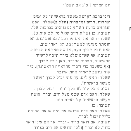
יום חמישי | כ"ג אב תשפ"ו
דיני ברכת "עושה מעשה בראשית" על ימים
ונהרות, הרים ומדברות (חלק ב)
שאלה: האם
הנוהגים כדעת השו"ע גם נוהגים בברכות אלו.
תשובה: כן (שו"ת חיים שאל סי' לט אות ט).
שאלה: ראה את הים מהרכב / מהאוטובוס, ואז
הוסתר מעיניו למשך זמן, ואז ראהו שוב.
האם יוכל לברך כעת, או שהפסיד את הברכה.
תשובה: אף שאדם שלא בירך תיכף לראייה
הראשונה, הפסיד הברכה, כאן יוכל לברך
[אף כשעבר כדי דיבור מהראייה הראשונה], כיון
שזה נחשב לראייה אחת ארוכה.
שאלה: הגיע לים, עד מתי יכול לברך "עושה
מעשה בראשית".
תשובה: כל עוד לא הלך וחזר – יכול לברך.
שאלה: האם אדם שטס מעל הים, יברך 'עושה
מעשה בראשית' על ראיית הים.
תשובה: כן.
שאלה: האם אדם שרואה את הים או את הכנרת
בלילה יכול לברך.
תשובה: אם רואה ברור – יברך, אך אם אינו רואה
ברור, לא יברך [ולכן הרואים את הים בצורה