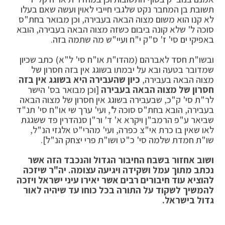
תשובת בן המחבר נקט שלגבי חייבי לאוין ועשה שאם בעלו
לא קנו הוא משום מצוה הבאה בעבירה, וכן מבואר בחת"ס
סוכה ל' שלא קונה ביבום כשזה מצוה הבאה בעבירה, הובא
באפיקי ים סי' ז' ס"ק י"ח ועיי"ש מה שתמה בזה.
ובשו"ת חסד לאברהם (מהדו"ת או"ח סי' ל"א) כתב שכיון
שמדובר בטעה ובא על יבמתו בשוגג אין בזה חסרון של
מצוה הבאה בעבירה,
כיון שהעבירה היא בשוגג אין בזה
חסרון של מצוה הבאה בעבירה
[וכן מבואר בס' הישר
לר"ת סי' ק"כ, שבעבירה בשוגג אין חסרון של מצוה הבאה
בעבירה, הובא בחת"ס סוכה ל', ועי' ערך שי או"ח סי' תנ"ד
שביאר ע"פ הרמב"ן ויקרא א' ד' ור"ן סנהדרין פד ששגגת
לאו שאין בו כרת אי"צ כפרה, ועי' מהרי"ט אלגזי הנ"ל,
שו"ת חמדת שלמה סי' כ"ט ושו"ת פרי יצחק הנ"ל].
ושוב אחזור בשבח החיבור הגדול והנכבד הזה אשר
נכתב מתוך עמל ושקידה ויגיעה עצומה. יה"ר שיזכה
להוציא עוד חיבורים רבים אשר יאירו עיני ישראל ויזכה
להמשיך לשקוד על התורה בכל כוחו עד שיהיה לאור
גדול בישראל.