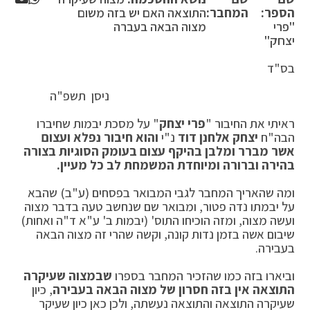
הספר:
המחבר:
התוצאה האם יש בזה משום
"פרי
מצוה הבאה בעברה
יצחק"
בס"ד
ניסן תשפ"ה
ראיתי את החיבור "
פרי יצחק
" על מסכת יבמות שחיברו
הבה"ח
יצחק אלחנן דוד
נ"י
והוא חיבור נפלא ועצום
אשר מברר ומלבן בהיקף עצום בעומק הסוגיות בצורה
בהירה וברורה ומיוחדת המשמחת לב כל מעיין.
ומה שהאריך המחבר לגבי המבואר בפסחים (ע"ב) שהבא
על יבמתו נדה פטור, ומבואר שם שנחשב טעה בדבר מצוה
ועשה מצוה, ומזה הוכיחו התוס' (יבמות ב' ע"א ד"ה ואחות)
שיבום אשה בזמן נדות קונה, וקשה שהרי זה מצוה הבאה
בעבירה.
וביארו בזה כמו שהזכיר המחבר בספרו
שבמצוה שעיקרה
התוצאה אין בזה חסרון של מצוה הבאה בעבירה
, כיון
שעיקרה התוצאה והתוצאה נעשתה, ולכן כאן כיון שעיקר