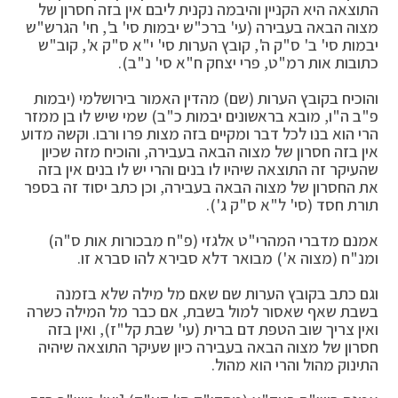
התוצאה היא הקניין והיבמה נקנית ליבם אין בזה חסרון של
מצוה הבאה בעבירה (עי' ברכ"ש יבמות סי' ב', חי' הגרש"ש
יבמות סי' ב' ס"ק ה', קובץ הערות סי' י"א ס"ק א', קוב"ש
כתובות אות רמ"ט, פרי יצחק ח"א סי' נ"ב).
והוכיח בקובץ הערות (שם) מהדין האמור בירושלמי (יבמות
פ"ב ה"ו, מובא בראשונים יבמות כ"ב) שמי שיש לו בן ממזר
הרי הוא בנו לכל דבר ומקיים בזה מצות פרו ורבו. וקשה מדוע
אין בזה חסרון של מצוה הבאה בעבירה, והוכיח מזה שכיון
שהעיקר זה התוצאה שיהיו לו בנים והרי יש לו בנים אין בזה
את החסרון של מצוה הבאה בעבירה, וכן כתב יסוד זה בספר
תורת חסד (סי' ל"א ס"ק ג').
אמנם מדברי המהרי"ט אלגזי (פ"ח מבכורות אות ס"ה)
ומנ"ח (מצוה א') מבואר דלא סבירא להו סברא זו.
וגם כתב בקובץ הערות שם שאם מל מילה שלא בזמנה
בשבת שאף שאסור למול בשבת, אם כבר מל המילה כשרה
ואין צריך שוב הטפת דם ברית (עי' שבת קל"ז), ואין בזה
חסרון של מצוה הבאה בעבירה כיון שעיקר התוצאה שיהיה
התינוק מהול והרי הוא מהול.