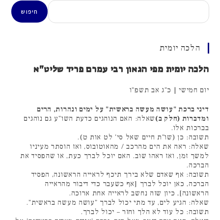
חיפוש
חיפוש
הלכה יומית
הלכה יומית מפי הגאון רבי עמרם פריד שליט"א
יום חמישי | כ"ג אב תשפ"ו
דיני ברכת "עושה מעשה בראשית" על ימים ונהרות, הרים
ומדברות (חלק ב)
שאלה: האם הנוהגים כדעת השו"ע גם נוהגים
בברכות אלו.
תשובה: כן (שו"ת חיים שאל סי' לט אות ט).
שאלה: ראה את הים מהרכב / מהאוטובוס, ואז הוסתר מעיניו
למשך זמן, ואז ראהו שוב. האם יוכל לברך כעת, או שהפסיד את
הברכה.
תשובה: אף שאדם שלא בירך תיכף לראייה הראשונה, הפסיד
הברכה, כאן יוכל לברך [אף כשעבר כדי דיבור מהראייה
הראשונה], כיון שזה נחשב לראייה אחת ארוכה.
שאלה: הגיע לים, עד מתי יכול לברך "עושה מעשה בראשית".
תשובה: כל עוד לא הלך וחזר – יכול לברך.