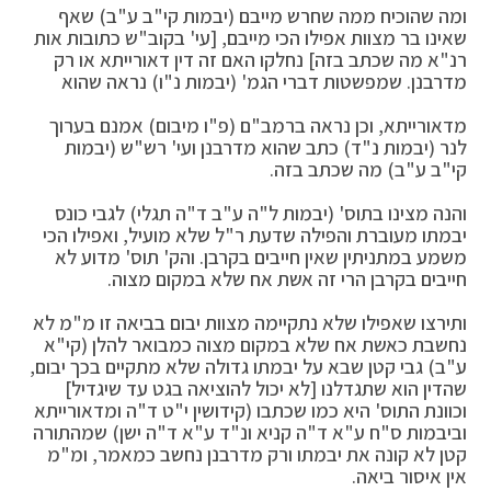
ומה שהוכיח ממה שחרש מייבם (יבמות קי"ב ע"ב) שאף
שאינו בר מצוות אפילו הכי מייבם, [עי' בקוב"ש כתובות אות
רנ"א מה שכתב בזה] נחלקו האם זה דין דאורייתא או רק
מדרבנן. שמפשטות דברי הגמ' (יבמות נ"ו) נראה שהוא
מדאורייתא, וכן נראה ברמב"ם (פ"ו מיבום) אמנם בערוך
לנר (יבמות נ"ד) כתב שהוא מדרבנן ועי' רש"ש (יבמות
קי"ב ע"ב) מה שכתב בזה.
והנה מצינו בתוס' (יבמות ל"ה ע"ב ד"ה תגלי) לגבי כונס
יבמתו מעוברת והפילה שדעת ר"ל שלא מועיל, ואפילו הכי
משמע במתניתין שאין חייבים בקרבן. והק' תוס' מדוע לא
חייבים בקרבן הרי זה אשת אח שלא במקום מצוה.
ותירצו שאפילו שלא נתקיימה מצוות יבום בביאה זו מ"מ לא
נחשבת כאשת אח שלא במקום מצוה כמבואר להלן (קי"א
ע"ב) גבי קטן שבא על יבמתו גדולה שלא מתקיים בכך יבום,
שהדין הוא שתגדלנו [לא יכול להוציאה בגט עד שיגדיל]
וכוונת התוס' היא כמו שכתבו (קידושין י"ט ד"ה ומדאורייתא
וביבמות ס"ח ע"א ד"ה קניא ונ"ד ע"א ד"ה ישן) שמהתורה
קטן לא קונה את יבמתו ורק מדרבנן נחשב כמאמר, ומ"מ
אין איסור ביאה.