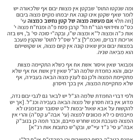
ומה שנקטו התוס' שבקטן אין מצוות יבום אף שלכאורה יש
לומר שאף שקטן אינו קונה את יבמתו מקיים מצוה ביבום
[וזה תלוי
אם מעשה מצוה של קטן נחשב כמצוה
עי'
כס"מ וחידושי הגר"ח הל' קרבן פסח פ"ה ומנח"ח מצוה י'
אות כ"ה ומצוה ל"א ומצוה ש"ו, ובקה"י סוכה סי' ב', ויש בזה
אריכות דברים, ואכמ"ל] צ"ל שס"ל לתוס' שהקנין מעכב
במצוות יבום וכיון שאינו קונה אין קיום מצוה, או שקושייתם
הוא מביאה שניה.
ומבואר שאין איסור אשת אח אף כשלא התקיימה מצוות
יבום, והוא כחמדת שלמה הנ"ל שאין דין אשת אח אף שלא
מתקיימת המצוה ולכן גם לענין מצוה הבאה בעבירה, אף
שלא מתקיימת המצוה, אין בכך חיסרון.
ולפי דברי החמדת שלמה הנ"ל יש לבאר גם לגבי יבום נדה,
מדוע אין בזה חסרון של מצוה הבאה בעבירה וכנ"ל. [אך יש
להקשות על אבא שאול יבמות ל"ט שסובר שבזמנינו לא
מייבמים כי לא מכוונים למצוה (עי' אבה"ע קס"ה) והרי אין
המצוה מעכבת וכמו שחרש מייבם, וכבר תמה כן בנוב"ק
אבה"ע סי' נ"ד עיי"ש, ובקו"ש כתובות אות רנ"א]
אמנם בנוב"ק בסוף התשובות וכן במהדו"ת או"ח קל"ו