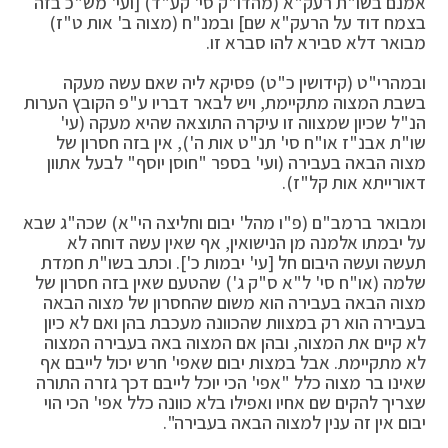
אמנם בשו"ת רעק"א (מהדו"ק סי' קע"ד) [ועי' מש"כ בזה
בצמח דוד על הרעק"א שם] ובמנ"ח (מצוה ב' אות ט"ז)
מבואר דלא סבירא להו סברא זו.
ובמהרי"ט (קידושין כ"ט) פסיקא ליה שאם עשה מעקה
בשבת המצוה מתקיימת, ויש לבאר דבריו ע"פ הקובץ הערות
הנ"ל שכיון שמצווה זו עיקרה התוצאה שהיא מעקה (עי'
שו"ת אבנ"ז או"ח סי' תנ"ט אות ה'), אין בזה חסרון של
מצוה הבאה בעבירה (ועי' בספר "חוסן יוסף" לבעל אתוון
דאורייתא אות קל"ז).
ומבואר ברמב"ם (פ"ו מהל' יבום וחליצה הי"א) שכה"ג שבא
על יבמתו אלמנה מן הנישואין, אף שאין עשה דוחה לא
תעשה ועשה היבום חל [עי' יבמות כ']. וכתב בשו"ת חמדת
שלמה (או"ח סי' ל"א ס"ק ג') שהטעם שאין בזה חסרון של
מצוה הבאה בעבירה הוא משום שהחסרון של מצוה הבאה
בעבירה הוא רק במצוות שהכוונה מעכבת בהן ואם לא כיון
לא קיים את המצוה, ובהן אם המצוה באה בעבירה המצוה
לא מתקיימת. אבל במצות יבום שאפי' חרש יכול לייבם אף
שאינו בר מצוה כלל "אפי' הכי יוכל לייבם דכך גזרה התורה
שצריך להקים שם אחיו ואפילו בלא כוונה כלל אפי' הכי הוי
יבום אין זה ענין למצוה הבאה בעבירה".