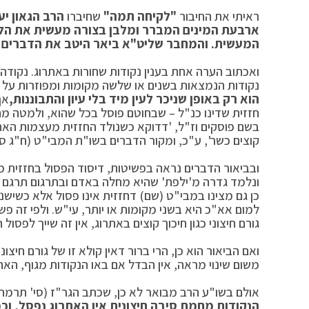
ראיתי את החיבור
"לקיחה תמה"
שחיברו
הרב הגאון י
ארבעת המינים המברר ומלבן בצורה מעשית את הלכו
המעשית. והמחבר שליט"א ביאר היטב את הדברים ו
ואכתוב הערה אחת בענין נקודות שחורות באתרוג. נקוד
נקודות הנמצאות בשנים או שלשה מקומות ומפוזרות על 
הוא רק באופן שניכר לעין מיד בלי עיון והתבוננות,
אך
חזזית שדינו כנ"ל – שבחוטם פוסל בכל שהוא, ולמטה מה
בשם פוסקים וז"ל, 'דדוקא כשנולד החזזית מעצמות הא
קוצים כשר', ע"כ, ומקור הדברים בשו"ת המבי"ט (ח"ג סי
ובביאור הדברים נראה בפשיטות, דיסוד הפסול בחזזית 
ונלמד גדרה מ'ילפת' שהיא מחלה באדם ובתרגום תרגם 'חז
כן גם מצינו במבי"ט (שם) דחזזית אינו פסול אלא כשישנם
למום אא"כ היא בשני מקומות או יותר, עי"ש. ולפי זה 
גורם חיצוני כגון חיכוך קוצים באתרוג, אין זה שייך לפסול 
ואם הביאור הוא כן, הרי ברור דאין קולא זו של גורם חיצו
משום שינוי מראה, אין הבדל אם באו הנקודות מגוף, האת
אולם בשו"ע הרב מבואר לא כן, שכתב הגר"ז (סי' תרמח 
הנקודות מחמת סיבה חיצונית אין האתרוג נפסל, וכמו