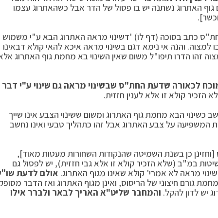
 גוף האתרוג נשתנה יש בו פסול של הדר אבל כשהאתרוג עצמו
כשר].
חת"ס כתב בסוכה (דף לו) 'דשינוי מראה האתרוג הבא ע"י משמוש
ו למצוה. והנה אי נימא דגם בשינוי מראה איכא להאי קולא דבאינו
ה זהו הדרו תיפו"ל משום שאין השינוי בא מחמת גוף האתרוג אלא
וכח לכאורה שדעת החת"ס שבשינוי מראה גם שינוי ע"י דבר
הזכיר קולא זו אלא לענין חזזית.
ב כשינוי הבא מחמת גוף האתרוג ומשום ששינוי הצבע אינו שייך
ת המשפיעה על צבע האתרוג אבל זהו כתהליך טבעי ואינו נחשב
 [וחזינן כן בשנת השמיטה שהנקודות השחורות מעטות מאוד],
ות במ"ב (שלא הזכיר קולא זו אלא גבי חזזית), יש לפסול גם
 שינוי מראה לא אמרי' קולא שאינו מגוף האתרוג.
אולם לדעת שו"ע
חמת גורם חיצוני של הריסוס, ואינן מגוף האתרוג ואז הדבר מסופק
 יש לדון להקל.
והמחבר שליט"א האריך לבאר ולברר אילו