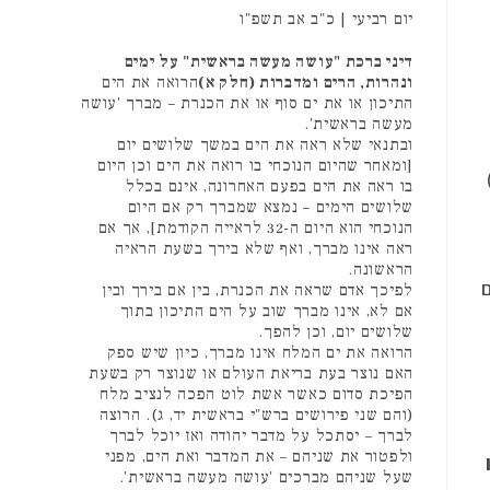
יום רביעי | כ"ב אב תשפ"ו
דיני ברכת "עושה מעשה בראשית" על ימים
ונהרות, הרים ומדברות (חלק א)
הרואה את הים
התיכון או את ים סוף או את הכנרת – מברך 'עושה
מעשה בראשית'.
ובתנאי שלא ראה את הים במשך שלושים יום
[ומאחר שהיום הנוכחי בו רואה את הים וכן היום
בו ראה את הים בפעם האחרונה, אינם בכלל
שלושים הימים – נמצא שמברך רק אם היום
הנוכחי הוא היום ה-32 לראייה הקודמת], אך אם
ראה אינו מברך, ואף שלא בירך בשעת הראיה
הראשונה.
ם
לפיכך אדם שראה את הכנרת, בין אם בירך ובין
אם לא, אינו מברך שוב על הים התיכון בתוך
שלושים יום, וכן להפך.
הרואה את ים המלח אינו מברך, כיון שיש ספק
האם נוצר בעת בריאת העולם או שנוצר רק בשעת
הפיכת סדום כאשר אשת לוט הפכה לנציב מלח
(והם שני פירושים ברש"י בראשית יד, ג). הרוצה
לברך – יסתכל על מדבר יהודה ואז יוכל לברך
ולפטור את שניהם – את המדבר ואת הים, מפני
שעל שניהם מברכים 'עושה מעשה בראשית'.