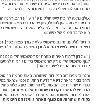
אחר [ונראה מדבריו שהוא יסוד בשינוי מראה, שדוקא אם
מהודר והפגם חיצוני בלבד – האתרוג עדיין נחשב 'הדר', ו
אולם נראה להוכיח שיש חולקים ע"ד שו"ע הרב, דהנה ה
הידים דמצוה – אין לפוסלו, כיון שזהו הדרו שמשתמשים ב
מגוף האתרוג כשר, א"כ למה ליה לטעם זה דמשמוש דמצו
הוא מדבר חיצוני של משמוש
הידים' [ולטעם זה גם משמוש שלא לצורך מצוה כשר].
ומ
חיצוני נחשב לשינוי הפוסל.
וכן משמע באמת במ"ב שלא 
[ויש לדון לדחות ראיה זו מהחת"ס דמשמוש הידים גם נחש
לגוף משמוש הידים ורק שהמשמוש בידים גורמות לרטיבו
לדבר חיצוני הגורם לשינוי מראה].
והנה בזמנינו רוב הנקודות השחורות באות מחמת הריסוס
ולהמבואר נראה לדינא דלדעת החת"ס וכפי שנראה בפשיט
נקודות שחורות אלו הבאות ע"י הריסוס, כיון שכלפי פסול
הרב יש להכשיר נקודות שחורות אלו,
מאחר והן באות מ
אם הנקודות השחורות הם מחמת הריסוס או מעצם האתרוג
נקודות שחורות הם מגוף האתרוג ואלו הם חיצוניות.