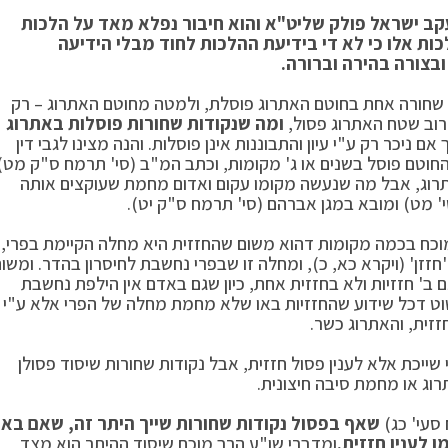
עקב ישראל פולק שליט"א
והוא חיבור נפלא מאד על הלכות
ת אלו כי לא די בידיעת ההלכות לחוד מבלי הידיעה
בצורה בהירה וברורה.
ה שחורה אחת בחוטם האתרוג פוסלת, ולמטה מחוטם האתרוג – רק
רוב שטח האתרוג פסול,
ומה שנקודות שחורות פוסלות באתרוג
 אם ניכר רק ע"י עיון והתבוננות אינן פוסלות. והנה מצינו לגבי דין
חוטם פוסל בשנים או ג' מקומות, וכתב המ"ב (סי' תרמח ס"ק מט)
תרוג, אבל מה שנעשה מקומו עקום ואדום מחמת שעוקצים אותה
' מט) ומובא במגן אברהם (סי' תרמח ס"ק יט).
מוכח בכמה מקומות דהוא משום שהחזזית היא מחלה הקיימת בפרי,
זן' (ויקרא כא, כ), ומחלה זו שבפרי נחשבת לחיסרון בהדר. ומשו
 ב' חזזיות ולא בחזזית אחת, כיון שגם באדם אין הילפת נחשבת
פשוט דכל שידוע שהחזזיות באו שלא מחמת מחלה של הפרי אלא ע"י
חזזית, והאתרוג כשר.
ני שייכת אלא לענין פסול חזזית, אבל נקודות שחורות שיסוד פסולן
רוג או מחמת סיבה חיצונית.
סעי' כג)
שאף בפסול נקודות שחורות שייך היתר זה, שאם באו
 לענין חזזית.
ומדברי שו"ע הרב מוכח שיסוד ההיתר הוא מצד