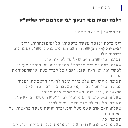
הלכה יומית
הלכה יומית מפי הגאון רבי עמרם פריד שליט"א
יום חמישי | כ"ג אב תשפ"ו
דיני ברכת "עושה מעשה בראשית" על ימים ונהרות, הרים
ומדברות (חלק ב)
שאלה: האם הנוהגים כדעת השו"ע גם נוהגים
בברכות אלו.
תשובה: כן (שו"ת חיים שאל סי' לט אות ט).
שאלה: ראה את הים מהרכב / מהאוטובוס, ואז הוסתר מעיניו
למשך זמן, ואז ראהו שוב. האם יוכל לברך כעת, או שהפסיד את
הברכה.
תשובה: אף שאדם שלא בירך תיכף לראייה הראשונה, הפסיד
הברכה, כאן יוכל לברך [אף כשעבר כדי דיבור מהראייה
הראשונה], כיון שזה נחשב לראייה אחת ארוכה.
שאלה: הגיע לים, עד מתי יכול לברך "עושה מעשה בראשית".
תשובה: כל עוד לא הלך וחזר – יכול לברך.
שאלה: האם אדם שטס מעל הים, יברך 'עושה מעשה בראשית' על
ראיית הים.
תשובה: כן.
שאלה: האם אדם שרואה את הים או את הכנרת בלילה יכול לברך.