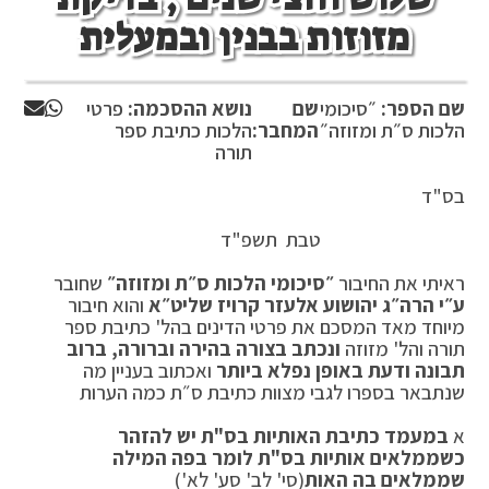
מזוזות בבנין ובמעלית
שם הספר:
״סיכומי
שם
נושא ההסכמה:
פרטי
הלכות ס״ת ומזוזה״
המחבר:
הלכות כתיבת ספר
תורה
בס"ד
טבת תשפ"ד
ראיתי את החיבור
״סיכומי הלכות ס״ת ומזוזה״
שחובר
ע״י הרה״ג יהושוע אלעזר קרויז שליט״א
והוא חיבור
מיוחד מאד המסכם את פרטי הדינים בהל' כתיבת ספר
תורה והל' מזוזה
ונכתב בצורה בהירה וברורה, ברוב
תבונה ודעת באופן נפלא ביותר
ואכתוב בעניין מה
שנתבאר בספרו לגבי מצוות כתיבת ס״ת כמה הערות
א
במעמד כתיבת האותיות בס"ת יש להזהר
כשממלאים אותיות בס"ת לומר בפה המילה
שממלאים בה האות
(סי' לב' סע' לא')