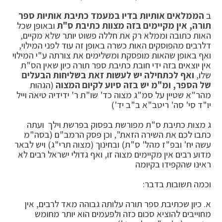
ב
הממלאים אותיות בדיו במעמד כתיבת אותיות ספר
תורה, אין מקיימים בזה מצוות כתיבת ס"ת
ובאופן שכל
האות כתובה וממלא רק את חללה פשוט יותר שלא מקיים,
דלרבים מהפוסקים האות כשרה באופן זה עוד לפני המילוי,
ואף באופן שהאות מופסקת ומשלימים את צורתה ע"י המילוי
אין יוצאים בזה ידי חובת כתיבת ספר תורה כיון שאין הס"ת
שלו,
ואף לכתחילה יש לעשות זאת בשליחות הבעלים
של הספר,
ומ"מ יש בזה סיוע לקיום המצוה
(הגהות
מהר"א שטיין על סמ"ג מצוה כד' שו"ת ר' ידידיה טיאה וייל
יו"ד סי' סה' ריטב"א ב"ב יד')
ג מצות כתיבת ס"ת מפורשת בפסוק בפרשת וילך ועתה
כתבו לכם את השירה הזאת", וכן פסק הרמב"ם (בסה"מ
עשה יח' ובפ"ז מהל' ס"ת) ובחינוך (מצוה תרי"ג) ויש לבאר
מדוע רבים אין מקיימים מצוה זו, ואף גדולי ישראל רבים לא
ראינו שהקפידו בקיומה
וכמה תשובות בדבר:
א. כיון שכתיבת ספר תורה עלותה גבוהה מאד לרבים, אין
מחוייבים להוציא סכום כזה ולפעמים הוא יותר מחומש