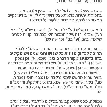
מנכסיו, (עי' או"ח סי' תרנו')
ב כתב השאגת אריה (סי' לו') דכיון שאין אנו בקיאים
בחסירות ויתירות כדאיתא בקידושין (דף ל') אין בידינו לקיים
המצוה כהלכתה. אך רבים חולקים על סברא זו
ג. שיטת הרא"ש (הל' ס"ת סי' א') ונפסק בשו"ע (יו"ד סי'
רע') שבזמן הזה עיקר המצוה היא בכתיבת וקניית ספרים
שילמדו בהם (ועי' בב"י ופרישה שם)
ד ואכתוב עוד בעניין מה שכתב המחבר שליט״א
לגבי
החובה לבדוק מזוזות כל שלוש וחצי שנים ויש מקילים
בזה בזמנינו
ומקור הדברים בגמ' (יומא יא') וכן נפסק
בשו"ע (יו"ד סי' רצא' ס"א) שמזוזה של יחיד צריך לבודקה
פעמיים בשבוע [-שבע שנים]. ומצינו בזה כמה טעמים
בראשונים מדוע המזוזה צריכה בדיקה: רש"י (יומא שם)
ביאר שהוא מחשש שמא נרקבה או נגנבה. תוס' (מנחות
מג') ביארו שהוא מחשש שמא בלו או נתקלקלו. והרמב"ם
(פ"ה מהל' מזוזה ה"ט) כתב "שמא נקרעה ממנה אות אחת
או
נמחקה, מפני שהיא קבועה בכתלים מרקבת". ובקול יעקב
(לבעל הכף החיים, סי' רצא סק"ב) כתב עפ"י דברי רש"י