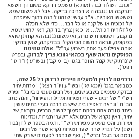
"וכתב השולחן גבוה (אות א) משמע דדוקא משום הך חששא
דנרקבה או נגנבה הוא דצריכה בדיקה, אבל לא משום שמא
נטשטשו האותיות. א"כ עכשיו שנהגו ליתנה בתוך שפופרת
של זכוכית או של קנה או כל דבר… כדי שלא תכלה
מלחלוחית הכותל… א"כ אין צריך בדיקה, דאין לחוש שמא
נרקבה, דשפופרת שומרה, ואי משום נגנבה הא קחזינן שהיא
במקומה, ונראה דמשום הכי הקילו בבדיקתה, שאין בודקין
אותה אפילו פעם אחת בשבוע עכ"ל".
אולם סתימת
הפוסקים נראה שאף בכהאי גוונא צריך לבדוק,
ובפרט
ש'נרתיק של קנה' הוזכר בגמ' (ב"מ קב') ובשו"ע (יו"ד סי'
רפט').
ובכניסה לבניין ולמעלית חייבים לבדוק כל 25 שנה,
כמבואר בגמ' (יומא יא') ובשו"ע (יו״ד רצא') "מזוזת יחיד
נבדקת פעמיים בשבע שנים, ושל רבים פעמיים ביובל" ופירש
רש"י "ושל רבים – שערי חצירות ומדינות ועיירות", והנה כתב
הב"ח "ונראה דאפילו בית שיש בו הרבה בעלי בתים עושין
ביחד מזוזה אחת בפתח הסמוך לרשות הרבים, נקראת של
יחיד, דאין נקרא של רבים אלא דשערי חצירות ומדינות
ועיירות, והכי משמע מפירוש רש"י". ותמה בספר שולחן גבוה
(שם) על דבריו שהרי שער חצירות נקרא שער של רבים
(כמבואר בגמ' וברש"י), ואף שבחצר לפעמים יש רק שתי