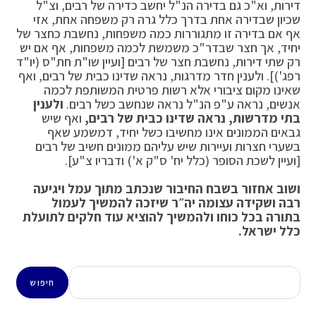
דירות, וא"כ גם בדירה הנ"ל יחשב כדירה של רבים, וצ"ל
שכיון שבדירה אחת בדרך כלל גרה רק משפחה אחת, אזי
אף אם בדירה זו מתגוררות כמה משפחות, נחשבת כחצר של
יחיד, אך חצר שבדר"כ משמשת לכמה משפחות, אף אם יש
רק שתי דירות, נחשבת חצר של רבים [ועיין שו"ת חת"ס (יו"ד
רפג')]. ולענין חדר מדרגות, נראה שדינו כבית של רבים, ואף
שאינו מקום ציבורי אלא רשות פרטית המשותפת לכמה
אנשים, נראה ע"פ הנ"ל נראה שנחשב כשל רבים.
ולענין
בתי מדרשות, נראה שדינו כבית של רבים,
ואף שיש
גבאים הממונים אינו מחשיבו כשל יחיד, דמשמע שאף
בשערי חצרות ועיירות שיש עליהם ממונים חשיב של רבים
[ועיין לשכת הסופר (כלל יח' ס"ק א') ודבריו צ"ע].
ושוב אחזור בשבח החיבור שנכתב מתוך עמל ויגיעה
רבה ושקידה עצומה יה״ר שיזכה להמשיך לעמול
בתורה בכל כוחו ולהמשיך להוציא עוד חלקים לתועלת
כלל ישראל.
חיפוש
חיפוש