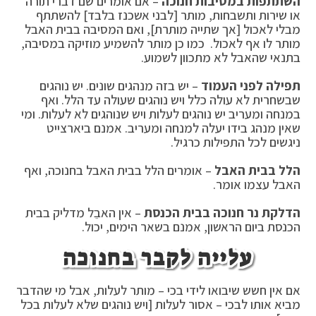
השתתפות במסיבות חנוכה
– אם אומרים שם דברי תורה
או שירות ותשבחות, מותר [לבני אשכנז בלבד] להשתתף
מבלי לאכול [אך שתייה מותרת], ואם המסיבה בבית האבל
מותר לו אף לאכול. כמו כן מותר להשמיע מוזיקה במסיבה,
בתנאי שהאבל לא מתכוון לשמוע.
תפילה לפני העמוד
– יש בזה מנהגים שונים. יש נוהגים
שבשחרית לא עולה כלל ויש נוהגים שעולה עד הלל. ואף
במנחה ומעריב יש נוהגים לעלות ויש שנוהגים לא לעלות. ומי
שאין מנהג בידו יעלה למנחה ומעריב. אמנם ביארצייט
ניגשים לכל התפילות כרגיל.
הלל בבית האבל
– אומרים הלל בבית האבל בחנוכה, ואף
האבל עצמו אומר.
הדלקת נר חנוכה בבית הכנסת
– אין האבֵל מדליק בבית
הכנסת ביום הראשון, אמנם בשאר הימים, יכול.
עלייה לקבר בחנוכה
אם אין חשש שיבואו לידי בכי – מותר לעלות, אבל מי שהדבר
מביא אותו לבכי – אסור לעלות [ויש נוהגים שלא לעלות בכל