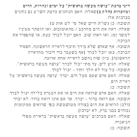
דיני ברכת "עושה מעשה בראשית" על ימים ונהרות, הרים
ומדברות (חלק ב)
שאלה: האם הנוהגים כדעת השו"ע גם נוהגים
בברכות אלו.
תשובה: כן (שו"ת חיים שאל סי' לט אות ט).
שאלה: ראה את הים מהרכב / מהאוטובוס, ואז הוסתר מעיניו
למשך זמן, ואז ראהו שוב. האם יוכל לברך כעת, או שהפסיד את
הברכה.
תשובה: אף שאדם שלא בירך תיכף לראייה הראשונה, הפסיד
הברכה, כאן יוכל לברך [אף כשעבר כדי דיבור מהראייה
הראשונה], כיון שזה נחשב לראייה אחת ארוכה.
שאלה: הגיע לים, עד מתי יכול לברך "עושה מעשה בראשית".
תשובה: כל עוד לא הלך וחזר – יכול לברך.
שאלה: האם אדם שטס מעל הים, יברך 'עושה מעשה בראשית' על
ראיית הים.
תשובה: כן.
שאלה: האם אדם שרואה את הים או את הכנרת בלילה יכול לברך.
תשובה: אם רואה ברור – יברך, אך אם אינו רואה ברור, לא יברך
[ולכן הרואים את הים בצורה מטושטשת כפי שרואים ממקומות
גבוהים בבני ברק, לא יברכו].
שאלה: האם מברכים "עושה מעשה בראשית" בראיית מפלי
הניאגרה.
תשובה: כן.