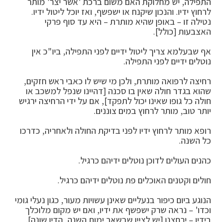
התפילה, יש מחלוקת האם משום ברכת 'אשר יצר' מותר
לרחוץ ידיו. והנכון שיקנח או ישפשף, ואז יוכל ליטול ידיו.
נטילה זו – באופן שהיא מותרת – היא עד סוף פרקי
האצבעות [כולל].
אף שבעלמא צריך ליטול ידיים לפני התפילה, ביו"כ אין
נוטלים ידיים לפני התפילה.
רחיצה לרפואה מותרת, ולכן מי שיש לו כאבי ראש חזקים,
שהוא בגדר חולה שאין בו סכנה [דהיינו שנפל למשכב או
חולה כל גופו שאינו יכול לתפקד], אם על ידי הרחיצה ירגיש
יותר טוב, מותר לרחוץ במים צוננים.
רופא מותר לרחוץ ידיו לפני בדיקת החולה ולאחריה, כדרכו
כל השנה.
כהנים העולים לדוכן נוטלים ידיהם כרגיל.
חולים וקטנים האוכלים פת נוטלים ידיהם כרגיל.
הנוגע ביום כיפור בנעליים שאינן עשויות מעור, כגון נעלי גומי
וכדו' – נראה שרק ישפשף את ידיו, ואם יש מקום מלוכלך
בידיו – ירחצנו [יש לציין שבשאר ימות השנה, הדין שונה].