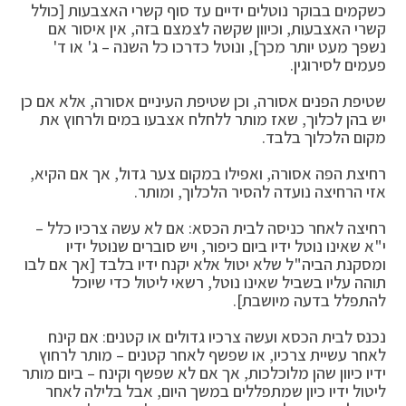
כשקמים בבוקר נוטלים ידיים עד סוף קשרי האצבעות [כולל
קשרי האצבעות, וכיוון שקשה לצמצם בזה, אין איסור אם
נשפך מעט יותר מכך], ונוטל כדרכו כל השנה – ג' או ד'
פעמים לסירוגין.
שטיפת הפנים אסורה, וכן שטיפת העיניים אסורה, אלא אם כן
יש בהן לכלוך, שאז מותר ללחלח אצבעו במים ולרחוץ את
מקום הלכלוך בלבד.
רחיצת הפה אסורה, ואפילו במקום צער גדול, אך אם הקיא,
אזי הרחיצה נועדה להסיר הלכלוך, ומותר.
רחיצה לאחר כניסה לבית הכסא: אם לא עשה צרכיו כלל –
י"א שאינו נוטל ידיו ביום כיפור, ויש סוברים שנוטל ידיו
ומסקנת הביה"ל שלא יטול אלא יקנח ידיו בלבד [אך אם לבו
תוהה עליו בשביל שאינו נוטל, רשאי ליטול כדי שיוכל
להתפלל בדעה מיושבת].
נכנס לבית הכסא ועשה צרכיו גדולים או קטנים: אם קינח
לאחר עשיית צרכיו, או שפשף לאחר קטנים – מותר לרחוץ
ידיו כיוון שהן מלוכלכות, אך אם לא שפשף וקינח – ביום מותר
ליטול ידיו כיון שמתפללים במשך היום, אבל בלילה לאחר