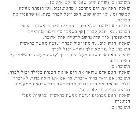
תשובה: כן (שו"ת חיים שאל סי' לט אות ט).
שאלה: ראה את הים מהרכב / מהאוטובוס, ואז הוסתר מעיניו
למשך זמן, ואז ראהו שוב. האם יוכל לברך כעת, או שהפסיד את
הברכה.
תשובה: אף שאדם שלא בירך תיכף לראייה הראשונה, הפסיד
הברכה, כאן יוכל לברך [אף כשעבר כדי דיבור מהראייה
הראשונה], כיון שזה נחשב לראייה אחת ארוכה.
שאלה: הגיע לים, עד מתי יכול לברך "עושה מעשה בראשית".
תשובה: כל עוד לא הלך וחזר – יכול לברך.
שאלה: האם אדם שטס מעל הים, יברך 'עושה מעשה בראשית' על
ראיית הים.
תשובה: כן.
שאלה: האם אדם שרואה את הים או את הכנרת בלילה יכול לברך.
תשובה: אם רואה ברור – יברך, אך אם אינו רואה ברור, לא יברך
[ולכן הרואים את הים בצורה מטושטשת כפי שרואים ממקומות
גבוהים בבני ברק, לא יברכו].
שאלה: האם מברכים "עושה מעשה בראשית" בראיית מפלי
הניאגרה.
תשובה: כן.