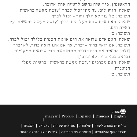
הראשונה], כיון שזה נחשב לראייה אחת ארוכה.
שאלה: הגיע לים, עד מתי יכול לברך "עושה מעשה בראשית".
תשובה: כל עוד לא הלך וחזר – יכול לברך.
שאלה: האם אדם שטס מעל הים, יברך 'עושה מעשה בראשית' על
ראיית הים.
תשובה: כן.
שאלה: האם אדם שרואה את הים או את הכנרת בלילה יכול לברך.
תשובה: אם רואה ברור – יברך, אך אם אינו רואה ברור, לא יברך
[ולכן הרואים את הים בצורה מטושטשת כפי שרואים ממקומות
גבוהים בבני ברק, לא יברכו].
שאלה: האם מברכים "עושה מעשה בראשית" בראיית מפלי
הניאגרה.
תשובה: כן.
שפות
magyar
Русский
Español
Français
English
גיליונות אזמרה לשמך
שלוחות
נוסחאות שטרות
מאמרים
הסכמות
שערי הכסף ההלכתיים
תרומה לבית ההוראה
צור קשר עם הנהלת האתר