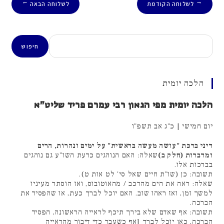
לשלוחה הקודמת
לשלוחה הבאה
→
←
חיפוש
חיפוש
הלכה יומית
הלכה יומית מפי הגאון רבי עמרם פריד שליט"א
יום חמישי | כ"ג אב תשפ"ו
דיני ברכת "עושה מעשה בראשית" על ימים ונהרות, הרים
ומדברות (חלק ב)
שאלה: האם הנוהגים כדעת השו"ע גם נוהגים
בברכות אלו.
תשובה: כן (שו"ת חיים שאל סי' לט אות ט).
שאלה: ראה את הים מהרכב / מהאוטובוס, ואז הוסתר מעיניו
למשך זמן, ואז ראהו שוב. האם יוכל לברך כעת, או שהפסיד את
הברכה.
תשובה: אף שאדם שלא בירך תיכף לראייה הראשונה, הפסיד
הברכה, כאן יוכל לברך [אף כשעבר כדי דיבור מהראייה