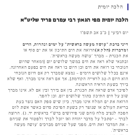
הלכה יומית
הלכה יומית מפי הגאון רבי עמרם פריד שליט"א
יום רביעי | כ"ב אב תשפ"ו
דיני ברכת "עושה מעשה בראשית" על ימים ונהרות, הרים
ומדברות (חלק א)
הרואה את הים התיכון או את ים סוף או
את הכנרת – מברך 'עושה מעשה בראשית'.
ובתנאי שלא ראה את הים במשך שלושים יום [ומאחר שהיום
הנוכחי בו רואה את הים וכן היום בו ראה את הים בפעם האחרונה,
אינם בכלל שלושים הימים – נמצא שמברך רק אם היום הנוכחי
הוא היום ה-32 לראייה הקודמת], אך אם ראה אינו מברך, ואף שלא
בירך בשעת הראיה הראשונה.
לפיכך אדם שראה את הכנרת, בין אם בירך ובין אם לא, אינו מברך
שוב על הים התיכון בתוך שלושים יום, וכן להפך.
הרואה את ים המלח אינו מברך, כיון שיש ספק האם נוצר בעת
בריאת העולם או שנוצר רק בשעת הפיכת סדום כאשר אשת לוט
הפכה לנציב מלח (והם שני פירושים ברש"י בראשית יד, ג). הרוצה
לברך – יסתכל על מדבר יהודה ואז יוכל לברך ולפטור את שניהם
– את המדבר ואת הים, מפני שעל שניהם מברכים 'עושה מעשה
בראשית'.