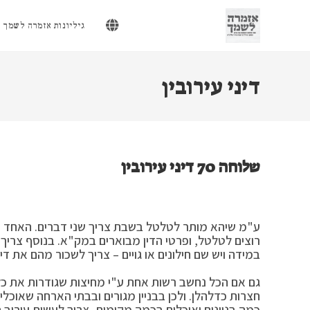
Ski
t
גיליונות אזמרה לשמך
conten
דיני עירובין
שלוחה 70 דיני עירובין
ע"מ שיהא מותר לטלטל בשבת צריך שני דברים. האחד –
רוצים לטלטל, ופרטי הדין מבוארים במק"א. בנוסף צריך ל
במידה ויש שם חילונים או גויים – צריך לשכור מהם את דיר
גם אם הכל נחשב רשות אחת ע"י מחיצות שגודרות את כל 
חצרות כדלהלן. ולכן בבניין מגורים ובבתי הארחה שאוכ
כמה בניינים ואוכלים בכמה מקומות, צריך לעשות עירוב