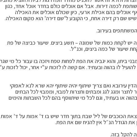
ותפת לכמה דירות. אבל אם אוכלים כולם בחדר אוכל אחד, כגון
אף אוכלים בהם אכילת ארעי, כיון שכולם אוכלים את האכילה
יש שם רק דירה אחת, כי הקובע ל'שם דירה' הוא מקום האכילה.
 המשתתפים בעירוב.
ה יש לקחת כמות של שמונה – תשע ביצים. שיעור כביצה של פת
חת שיעור של כמה ביצים, וכנ"ל.
ני ביתו, והוא יגביה את הפת לפחות טפח ויזכה בו עבור כל מי שגר
הועיל לו בהווה ובעתיד. אם קשה לו לזכות ע"י אחר, יכול לזכות ע"י
ין עירובא ואם צריך שיתוף יהיה שיתוף יהא שרא לנא לאפוקי
לחצר ומגג לגג ומבתים וחצרות למבוי, וממבוי לכל הבתים
הווה או בעתיד, וגם לכל מי שיתווסף בהם לכל השבתות והימים
ת הכוכבים של ליל שבת בתוך חדר שיש בו ד' אמות על ד' אמות
 להקל בזה.