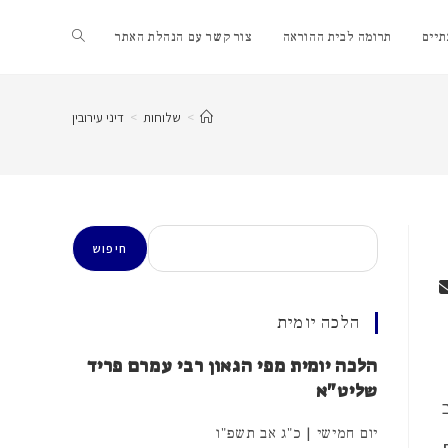
Toggle
יים
תרומה לבית ההוראה
צור קשר עם הנהלת האתר
website
>
שלוחות
>
דיני עירובין
search
חיפוש
חיפוש
הלכה יומית
הלכה יומית מפי הגאון רבי עמרם פריד
שליט"א
יום חמישי | כ"ג אב תשפ"ו