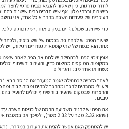
לחדר מדרגות, כיון שאסור להוציא מבית פרטי לחצר המש
בישיבות ובבתי מלון, אף שיש חדרים רבים שישנים בהם ו
העיקרית של סעודות השבת בחדר אוכל אחד, אזי נחשב ש
כדי שייחשב שכולם גרים במקום אחד, יש לזכות פת לכל
שיעור הפת: יש לקחת פת בכמות של שש ביצים, ולכתחיל
אחת הוא כנפח של שתי קופסאות גפרורים רגילות, ויש לק
אופן זיכוי הפת: לכתחילה יש לתת את הפת לאחר שאינו מב
במקומות המוקפים מחיצות כדין, והעירוב והשיתוף יכולים ל
אשתו או אחד מבניו הגדולים.
לאחר הזכייה לכתחילה יאמר המערב את הנוסח הבא: 'בהד
ולעיולי מהבתים לחצר ומהחצר לבתים ומבית לבית ומחצר 
והחצרות שבמקום שהעירוב והשיתוף יכולים להועיל בהם ב
טובים'.
את הפת יש להניח משקיעת החמה של כניסת השבת עד צא
(שהוא 2.32 מטר על 2.32 מטר), ולפיכך אם במטבח אין את הגודל הנ״ל אין להניח שם את הפת.
יש להסתפק האם אפשר להניח את העירוב במקרר, ונראה