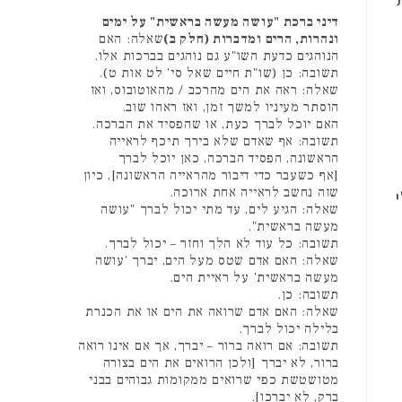
דיני ברכת "עושה מעשה בראשית" על ימים
ונהרות, הרים ומדברות (חלק ב)
שאלה: האם
הנוהגים כדעת השו"ע גם נוהגים בברכות אלו.
תשובה: כן (שו"ת חיים שאל סי' לט אות ט).
שאלה: ראה את הים מהרכב / מהאוטובוס, ואז
הוסתר מעיניו למשך זמן, ואז ראהו שוב.
האם יוכל לברך כעת, או שהפסיד את הברכה.
תשובה: אף שאדם שלא בירך תיכף לראייה
הראשונה, הפסיד הברכה, כאן יוכל לברך
[אף כשעבר כדי דיבור מהראייה הראשונה], כיון
שזה נחשב לראייה אחת ארוכה.
שאלה: הגיע לים, עד מתי יכול לברך "עושה
מעשה בראשית".
תשובה: כל עוד לא הלך וחזר – יכול לברך.
שאלה: האם אדם שטס מעל הים, יברך 'עושה
מעשה בראשית' על ראיית הים.
תשובה: כן.
שאלה: האם אדם שרואה את הים או את הכנרת
בלילה יכול לברך.
תשובה: אם רואה ברור – יברך, אך אם אינו רואה
ברור, לא יברך [ולכן הרואים את הים בצורה
מטושטשת כפי שרואים ממקומות גבוהים בבני
ברק, לא יברכו].