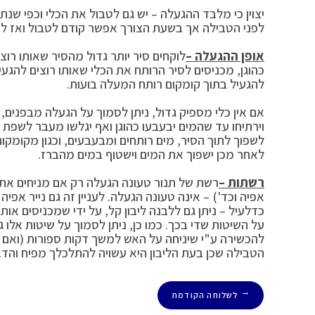
לפני הטבילה אך בשעת הצורך אפשר קודם לטבול ואז להג
אופן ההגעלה –
לוקחים סיר יותר גדול מהסיר שאותו רו
כהוגן, מכניסים לסיר הרותח את הכלי שאותו רוצים להגע
להגעיל בתוך קומקום רותח המעלה בועות.
אם אין כלי מספיק גדול, ניתן לסמוך על הגעלה מבפנים,
וירתיחו עד שהמים יבעבעו כהוגן ואף יגלשו מעבר לשפת 
לשפוך לתוך הסיר, מים רותחים ומבעבעים, וכגון מקומקום 
לאחר מכן ישפוך את המים וישטוף במים מהברז.
רשתות –
רשת של תנור טעונה הגעלה רק אם מניחים את 
אפיה וכד') – אינה טעונה הגעלה. לעניין זה גם נייר אפי
כדלעיל – ניתן גם ללבנה ליבון קל, על ידי שמכניסים א
על השיטות שדי בכך. כמו כן, ניתן לסמוך על שיטות אלו
להכשירה ע"י שיניחה על האש למשך דקות ספורות (ואם 
הטבילה שכן בעת הליבון היא עשויה להתלכלך מפיח והדב
לשלוחה הקודמת
←