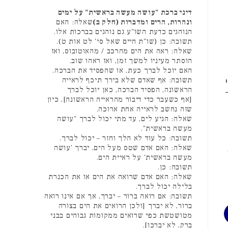
דיני ברכת "עושה מעשה בראשית" על ימים
ונהרות, הרים ומדברות (חלק ב)
שאלה: האם
הנוהגים כדעת השו"ע גם נוהגים בברכות אלו.
תשובה: כן (שו"ת חיים שאל סי' לט אות ט).
שאלה: ראה את הים מהרכב / מהאוטובוס, ואז
הוסתר מעיניו למשך זמן, ואז ראהו שוב.
האם יוכל לברך כעת, או שהפסיד את הברכה.
תשובה: אף שאדם שלא בירך תיכף לראייה
הראשונה, הפסיד הברכה, כאן יוכל לברך
[אף כשעבר כדי דיבור מהראייה הראשונה], כיון
שזה נחשב לראייה אחת ארוכה.
שאלה: הגיע לים, עד מתי יכול לברך "עושה
מעשה בראשית".
תשובה: כל עוד לא הלך וחזר – יכול לברך.
שאלה: האם אדם שטס מעל הים, יברך 'עושה
מעשה בראשית' על ראיית הים.
תשובה: כן.
שאלה: האם אדם שרואה את הים או את הכנרת
בלילה יכול לברך.
תשובה: אם רואה ברור – יברך, אך אם אינו רואה
ברור, לא יברך [ולכן הרואים את הים בצורה
מטושטשת כפי שרואים ממקומות גבוהים בבני
ברק, לא יברכו].