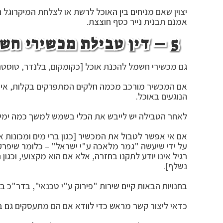
יצוין שאם מניחים בין האוכל לרשת או לצלחת המיקרוגל ני
אמנם תבנית נייר כסף חוצצת.
5 – דין טבילת מכשירי חשמל, ודין גמר מלאכה ע"י ישראל:
גם מכשירי חשמל להכנת אוכל [כקומקום, בלנדר, טוסטר ו
אם המכשיר מורכב מכמה חלקים המתפרקים בקלות, אין 
הנוגעים באוכל.
לאחר הטבילה יש לייבש את הכלי בשמש למשך כמה ימים,
אם אי אפשר לטבול את המכשיר [כגון ברי מים ומכונות א
על ידי שיעשה "גמר מלאכה ע"י ישראל" – כלומר שיפרק 
רגיל אינו יודע לתקנו בחזרה, אלא אם הוא מקצועי, וכגו
נשלף].
בחנויות הבאות קיים שירות "פירוק ע"י טכנאי", בדר"כ בעלות של ב
כדאי ליצור קשר מראש כדי לוודא אם הם מתעסקים גם 