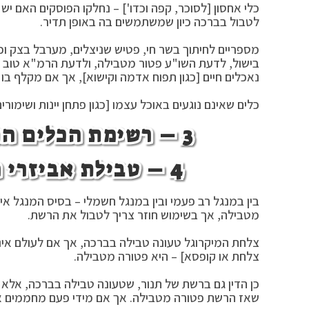
כלי אחסון [לסוכר, קפה וכדו'] – נחלקו הפוסקים האם י
לטבול בברכה כיון שמשתמשים בה באופן תדיר.
מספריים לחיתוך בשר חי, פטיש שניצלים, מערבל בצק וכ
בישול, לדעת השו"ע פטור מטבילה, ולדעת הרמ"א טוב לט
נאכלים חיים [כגון תפוח אדמה וקישוא], אך אם מקלף בו 
כלים שאינם נוגעים באוכל עצמו [כגון פתחן יינות ושימורים
3 – רשימת הכלים החייבים והפטורים מטבילה:
4 – טבילת אביזרי המנגל, המיקרוגל והתנור:
בין במנגל רב פעמי ובין במנגל חשמלי – בסיס המנגל אי
מטבילה, אך בשימוש חוזר צריך לטבול את הרשת.
צלחת המיקרוגל טעונה טבילה בברכה, אך אם לעולם אינו 
צלחת או קופסא] – היא פטורה מטבילה.
כן הדין גם ברשת של תנור, שטעונה טבילה בברכה, אלא א
שאז הרשת פטורה מטבילה. אך אם מידי פעם מחממים את