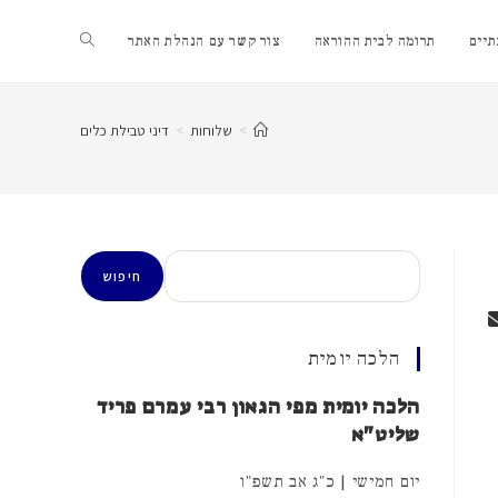
Toggle
יים
תרומה לבית ההוראה
צור קשר עם הנהלת האתר
website
>
שלוחות
>
דיני טבילת כלים
search
חיפוש
חיפוש
הלכה יומית
הלכה יומית מפי הגאון רבי עמרם פריד
שליט"א
יום חמישי | כ"ג אב תשפ"ו