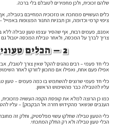
שלהם זכוכית, ולכן מחמירים לטובלם בלי ברכה.
כלים העשויים ממתכת או מזכוכית המחייבם בטבילה, אך ה
ציפוי קרמי וכדומה, וכן תבניות התנור המצופות באמייל –
אמנם, פעמים רבות, אף שהסיר עצמו טעון טבילה ללא ברכ
צריך לברך על המכסה, ולאחר טבילת המכסה יטבול גם א
2 – הכלים טעונים טבילה [פרטי דינים]:
כלי חד פעמי – רבים נוהגים להקל שאין צורך לטובלו, א
אפילו פעם אחת, ואפילו אם מתכוון לזורקו לאחר השימוש
כלי חד פעמי שרוצים להשתמש בו כמה פעמים – טעון ט
עליו להטבילה כבר מהשימוש הראשון.
כמו כן הרוצה למלא את קופסת הקפה העשויה מזכוכית, ו
הענבים שנשאר מהקידוש חזרה אל הבקבוק] – עליו להטביל
כלי הטעון טבילה שחלקו עשוי מפלסטיק, וחלק זה מחובר 
הכלי טעון טבילה ולא רק החלק המתכתי.