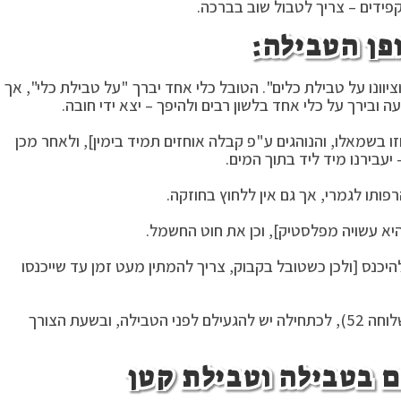
פידים – צריך לטבול שוב בברכה.
יוונו על טבילת כלים". הטובל כלי אחד יברך "על טבילת כלי", אך
 ובירך על כלי אחד בלשון רבים ולהיפך – יצא ידי חובה.
ו בשמאלו, והנוהגים ע"פ קבלה אוחזים תמיד בימין], ולאחר מכן
יעבירנו מיד ליד בתוך המים.
פותו לגמרי, אך גם אין ללחוץ בחוזקה.
היא עשויה מפלסטיק], וכן את חוט החשמל.
היכנס [ולכן כשטובל בקבוק, צריך להמתין מעט זמן עד שייכנסו
כלים העשויים ממתכת שמחמירים להגעילם (כמבואר בשלוחה 52), לכתחילה יש להגעילם לפני הטבילה, ובשעת הצורך