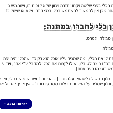
י בפני שלשה ויקחנו חזרה ויכוון שלא לזכות בו, וישתמש בו
חר מכן אין להמשיך להשתמש בכלי במצב זה, אלא או שישליכנו
 טבילה, ונפרט:
טבילה.
ת לו את הכלי, ומה שמניח עליו אוכל הוא רק כדי שהכלי יהיה יפה
כ"ז רוצה לטובלו, יש לו לְזַכּוֹת את הכלי למקבל ע"י אחר, ויודיע
מש בעצמו פעם אחת].
כגון תבשיל כלשהוא, עוגה וכד'] – הרי זה נחשב שימוש בכלי, וצרי
 וכגון שמניח על הצלחת חבילות ממתקים וכד' – אין צריך לטבול את
לשלוחה הבאה
→