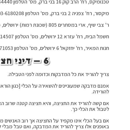
טכנומיקס, רח' הרב קוק 16 בני ברק, מס' הטלפון 052-7644440
מיקסור, רח' צפניה 2 בני ברק, מס' הטלפון 03-6180208
ר' צבי שיף, ארי במסתרים 805 (שכונת רמות) ירושלים, מס' הטלפון 02-5815047
חשמל הבית, רח' עזרא 12 ירושלים, מס' הטלפון 02-5814507
חנות המאיר, רח' יחזקאל 6 ירושלים, מס' הטלפון 02-5371053
6 – דיני חציצה בטבילת כלים:
צריך להוריד את כל המדבקות וכדומה לפני הטבילה.
אמנם מדבקה שמעוניינים להשאירה על הכלי [כגון הוראות
להורידה.
אם קשה להוריד את החציצה, והיא חציצה קטנה שרוב האנש
לטבול את הכלי כך.
אם בעל הכלי אינו מקפיד על החציצה אך רוב האנשים מק
באופנים אלו צריך להוריד את המדבקה, ואם טבל מבלי ל