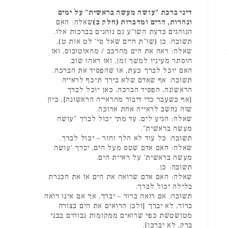
דיני ברכת "עושה מעשה בראשית" על ימים
ונהרות, הרים ומדברות (חלק ב)
שאלה: האם
הנוהגים כדעת השו"ע גם נוהגים בברכות אלו.
תשובה: כן (שו"ת חיים שאל סי' לט אות ט).
שאלה: ראה את הים מהרכב / מהאוטובוס, ואז
הוסתר מעיניו למשך זמן, ואז ראהו שוב.
האם יוכל לברך כעת, או שהפסיד את הברכה.
תשובה: אף שאדם שלא בירך תיכף לראייה
הראשונה, הפסיד הברכה, כאן יוכל לברך
[אף כשעבר כדי דיבור מהראייה הראשונה], כיון
שזה נחשב לראייה אחת ארוכה.
שאלה: הגיע לים, עד מתי יכול לברך "עושה
מעשה בראשית".
תשובה: כל עוד לא הלך וחזר – יכול לברך.
שאלה: האם אדם שטס מעל הים, יברך 'עושה
מעשה בראשית' על ראיית הים.
תשובה: כן.
שאלה: האם אדם שרואה את הים או את הכנרת
בלילה יכול לברך.
תשובה: אם רואה ברור – יברך, אך אם אינו רואה
ברור, לא יברך [ולכן הרואים את הים בצורה
מטושטשת כפי שרואים ממקומות גבוהים בבני
ברק, לא יברכו].