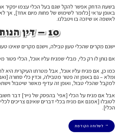
בשעת הדחק אפשר להקל שגם בעל הכלי עצמו יפקיר את הכל
באופן עראי [כלומר לשימוש של פחות מיום אחד], אך לא
לאשפה או שיזכה בו ויטבלנו.
10 – דין הנותן כלי לחברו במתנה:
ישנם מקרים שהכלי טעון טבילה, וישנם מקרים שאינו טעון
אם נותן לו רק כלי, מבלי שמניח עליו אוכל, הכלי פטור מ
כמו כן, אם מניח עליו אוכל, אבל מטרתו העיקרית היא לת
ומלא – גם באופן זה פטור מטבילה, וכדין כלי סחורה [ואם ב
למקבל שהכלי טבול, ואופן זה עדיף מאשר שיטבול וישת
אבל אם מניח על הכלי [אפי' בהפסק של נייר] דבר חשוב [
לטובלו [אמנם אם מניח בכלי דברים שאינם צריכים לכלי,
הכלי].
לשלוחה הקודמת
←