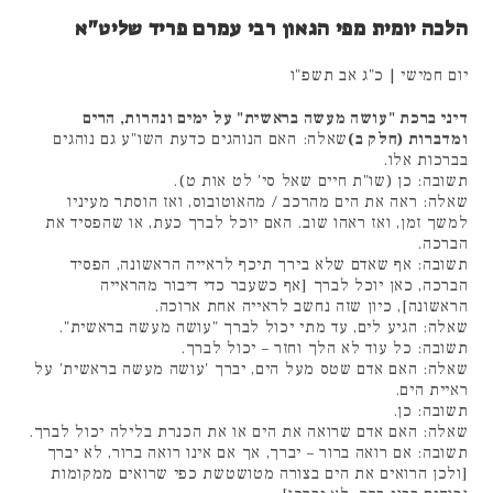
הלכה יומית מפי הגאון רבי עמרם פריד שליט"א
יום חמישי | כ"ג אב תשפ"ו
דיני ברכת "עושה מעשה בראשית" על ימים ונהרות, הרים
ומדברות (חלק ב)
שאלה: האם הנוהגים כדעת השו"ע גם נוהגים
בברכות אלו.
תשובה: כן (שו"ת חיים שאל סי' לט אות ט).
שאלה: ראה את הים מהרכב / מהאוטובוס, ואז הוסתר מעיניו
למשך זמן, ואז ראהו שוב. האם יוכל לברך כעת, או שהפסיד את
הברכה.
תשובה: אף שאדם שלא בירך תיכף לראייה הראשונה, הפסיד
הברכה, כאן יוכל לברך [אף כשעבר כדי דיבור מהראייה
הראשונה], כיון שזה נחשב לראייה אחת ארוכה.
שאלה: הגיע לים, עד מתי יכול לברך "עושה מעשה בראשית".
תשובה: כל עוד לא הלך וחזר – יכול לברך.
שאלה: האם אדם שטס מעל הים, יברך 'עושה מעשה בראשית' על
ראיית הים.
תשובה: כן.
שאלה: האם אדם שרואה את הים או את הכנרת בלילה יכול לברך.
תשובה: אם רואה ברור – יברך, אך אם אינו רואה ברור, לא יברך
[ולכן הרואים את הים בצורה מטושטשת כפי שרואים ממקומות