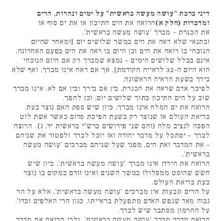
דיני ברכת "עושה מעשה בראשית" על ימים ונהרות, הרים
ומדברות (חלק א)
הרואה את הים התיכון או את ים סוף או
את הכנרת – מברך 'עושה מעשה בראשית'.
ובתנאי שלא ראה את הים במשך שלושים יום [ומאחר שהיום
הנוכחי בו רואה את הים וכן היום בו ראה את הים בפעם האחרונה,
אינם בכלל שלושים הימים – נמצא שמברך רק אם היום הנוכחי
הוא היום ה-32 לראייה הקודמת], אך אם ראה אינו מברך, ואף שלא
בירך בשעת הראיה הראשונה.
לפיכך אדם שראה את הכנרת, בין אם בירך ובין אם לא, אינו מברך
שוב על הים התיכון בתוך שלושים יום, וכן להפך.
הרואה את ים המלח אינו מברך, כיון שיש ספק האם נוצר בעת
בריאת העולם או שנוצר רק בשעת הפיכת סדום כאשר אשת לוט
הפכה לנציב מלח (והם שני פירושים ברש"י בראשית יד, ג). הרוצה
לברך – יסתכל על מדבר יהודה ואז יוכל לברך ולפטור את שניהם
– את המדבר ואת הים, מפני שעל שניהם מברכים 'עושה מעשה
בראשית'.
הרואה את הירדן אינו מברך 'עושה מעשה בראשית', כיון שיש
חשש שהוסט ממסלולו במשך השנים ואינו זורם במקום בו נוצר
בעת בריאת העולם.
על הרים וגבעות אין מברכים 'עושה מעשה בראשית', אלא על הר
גבוה מאד שנפש האדם מתפעלת בראייתו, כגון הרי האלפים וכדו'.
על החרמון מסתבר שיש לברך.
הרואה מדבר מברך 'עושה מעשה בראשית', ולכן הרואה את מדבר