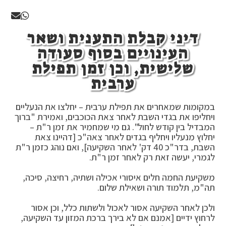
דיני קבלת התענית ושאר
העינויים בסוף סעודה
שלישית, וכן זמן תפילת
ערבית
במקומות שמאחרים את תפילת ערבית – יחלצו את הנעליים
ויחליפו את בגדי השבת לאחר צאת הכוכבים, ואמירת "ברוך
המבדיל בין קודש לחול". גם מי שמחמיר את זמן ר"ת –
יחלוץ מנעליו ויחליף בגדים לאחר צאה"כ [דהיינו צאת
השבת, בדר"כ 40 דק' לאחר השקיעה], ואם נוהג כזמן ר"ת
לגמרי, יעשה זאת רק לאחר זמן ר"ת.
משקיעת החמה חלים איסורי אכילה ושתיה, רחיצה, סיכה,
תה"מ, תלמוד תורה ושאילת שלום.
ולכן לאחר השקיעה אסור לאכול ולשתות כלל, וכן אסור
לרחוץ ידיים [אמנם אם לא בירך ברכת המזון עד השקיעה,