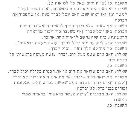
תשובה: כן (שו"ת חיים שאל סי' לט אות ט).
שאלה: ראה את הים מהרכב / מהאוטובוס, ואז הוסתר מעיניו
למשך זמן, ואז ראהו שוב. האם יוכל לברך כעת, או שהפסיד את
הברכה.
תשובה: אף שאדם שלא בירך תיכף לראייה הראשונה, הפסיד
הברכה, כאן יוכל לברך [אף כשעבר כדי דיבור מהראייה
הראשונה], כיון שזה נחשב לראייה אחת ארוכה.
שאלה: הגיע לים, עד מתי יכול לברך "עושה מעשה בראשית".
תשובה: כל עוד לא הלך וחזר – יכול לברך.
שאלה: האם אדם שטס מעל הים, יברך 'עושה מעשה בראשית' על
ראיית הים.
תשובה: כן.
שאלה: האם אדם שרואה את הים או את הכנרת בלילה יכול לברך.
תשובה: אם רואה ברור – יברך, אך אם אינו רואה ברור, לא יברך
[ולכן הרואים את הים בצורה מטושטשת כפי שרואים ממקומות
גבוהים בבני ברק, לא יברכו].
שאלה: האם מברכים "עושה מעשה בראשית" בראיית מפלי
הניאגרה.
תשובה: כן.