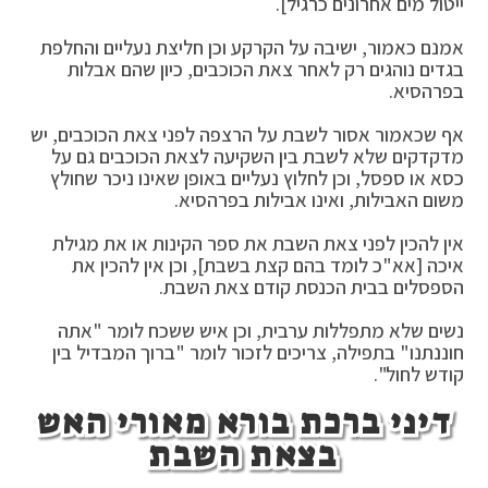
ייטול מים אחרונים כרגיל].
אמנם כאמור, ישיבה על הקרקע וכן חליצת נעליים והחלפת
בגדים נוהגים רק לאחר צאת הכוכבים, כיון שהם אבלות
בפרהסיא.
אף שכאמור אסור לשבת על הרצפה לפני צאת הכוכבים, יש
מדקדקים שלא לשבת בין השקיעה לצאת הכוכבים גם על
כסא או ספסל, וכן לחלוץ נעליים באופן שאינו ניכר שחולץ
משום האבילות, ואינו אבילות בפרהסיא.
אין להכין לפני צאת השבת את ספר הקינות או את מגילת
איכה [אא"כ לומד בהם קצת בשבת], וכן אין להכין את
הספסלים בבית הכנסת קודם צאת השבת.
נשים שלא מתפללות ערבית, וכן איש ששכח לומר "אתה
חוננתנו" בתפילה, צריכים לזכור לומר "ברוך המבדיל בין
קודש לחול".
דיני ברכת בורא מאורי האש
בצאת השבת