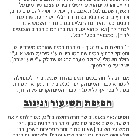
הידיים והרגליים הוא ע"י שיניח ביו"ט עצמו סיר מים על
האש, וישפכם לגיגית אמבטיה, ויכול להוסיף להם מים קרים,
ולרחוץ בהם את פניו וכפות ידיו ורגליו. יש לדעת שרחיצת
הפנים וכפות הידיים והרגליים במים מדוד השמש אינה
לכתחילה [אא"כ הוא יסגור את ברז המים הקרים הנכנסים
לדוד], וכמבואר בסע' הבא].
ד
] רחיצת מיעוט הגוף – מותרת במים שהוחמו מערב יו"ט,
והמיקל לרחוץ במים שהוחמו ביו"ט ע"י סיר על האש או ע"י
בוילר חשמלי [שדולק מערב החג או שדולק ע"י שעון שבת],
יש לו על מי לסמוך.
אם רוצה לרחוץ במים חמים מהדוד שמש, צריך לכתחילה
לסגור את ברז המים הקרים הנכנסים לדוד, אך אין למחות
במיקל בכך אף ללא סגירת ברז המים הקרים של הדוד].
חפיפת השיעור וניגוב
חפיפה:
אף באופנים שהותרה רחיצה ביו"ט, אסור לחפוף את
השיער, משום איסור סחיטה, ומותר רק להניח סבון נוזלי
ממש על השיער [שאינו סמיך יותר מסמיכות השמן, כדי
שלא יהיה ממרח, וכן גזירה שמא ימרח], ולשטפו עם הזרם