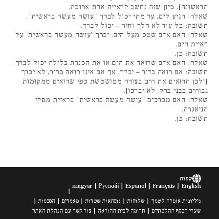
הראשונה], כיון שזה נחשב לראייה אחת ארוכה.
שאלה: הגיע לים, עד מתי יכול לברך "עושה מעשה בראשית".
תשובה: כל עוד לא הלך וחזר – יכול לברך.
שאלה: האם אדם שטס מעל הים, יברך 'עושה מעשה בראשית' על
ראיית הים.
תשובה: כן.
שאלה: האם אדם שרואה את הים או את הכנרת בלילה יכול לברך.
תשובה: אם רואה ברור – יברך, אך אם אינו רואה ברור, לא יברך
[ולכן הרואים את הים בצורה מטושטשת כפי שרואים ממקומות
גבוהים בבני ברק, לא יברכו].
שאלה: האם מברכים "עושה מעשה בראשית" בראיית מפלי
הניאגרה.
תשובה: כן.
שפות
magyar
Русский
Español
Français
English
גיליונות אזמרה לשמך
שלוחות
נוסחאות שטרות
מאמרים
הסכמות
שערי הכסף ההלכתיים
תרומה לבית ההוראה
צור קשר עם הנהלת האתר