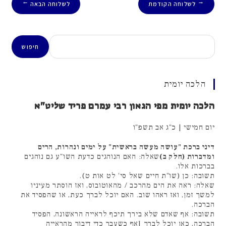
לשלוחה הקודמת
לשלוחה הבאה
→
←
חיפוש
חיפוש
הלכה יומית
הלכה יומית מפי הגאון רבי עמרם פריד שליט"א
יום חמישי | כ"ג אב תשפ"ו
דיני ברכת "עושה מעשה בראשית" על ימים ונהרות, הרים
ומדברות (חלק ב)
שאלה: האם הנוהגים כדעת השו"ע גם נוהגים
בברכות אלו.
תשובה: כן (שו"ת חיים שאל סי' לט אות ט).
שאלה: ראה את הים מהרכב / מהאוטובוס, ואז הוסתר מעיניו
למשך זמן, ואז ראהו שוב. האם יוכל לברך כעת, או שהפסיד את
הברכה.
תשובה: אף שאדם שלא בירך תיכף לראייה הראשונה, הפסיד
הברכה, כאן יוכל לברך [אף כשעבר כדי דיבור מהראייה