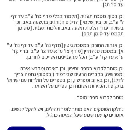
עד סי' תג].
וכן בסוף מסכת תענית [תלמוד בבלי מדף כח' ע"ב עד דף
ל' ע"ב, וכן בירושלמי ] הדינים הנוהגים בתשעה באב. וכן
בשולחן ערוך הלכות תשעה באב והלכות תענית [מסימן
תקמט עד סימן תקפ].
וכן אגדות החורבן במסכת גיטין [מדף נה' ע"ב עד דף נח' ע"
א] ובמסכת סנהדרין [מ דף צו' ע"א עד צו' ע"ב ובדף קד'
ע"א עד קד' ע"ב] הכל מהעניינים השייכים לחורבן.
וכן מותר לקרוא בספר יוסיפון, וכן באיכה ומדרש איכה
ומפרשיה, בדברים הרעים שבירמיה (ובפסוקי נחמה צריך
לדלג), וכן באיוב ומפרשיו, וכן בספרים על תולדות עם ישראל
בתקופות הגזירות השונות וכן ספרים על השואה.
מותר לקרוא ספרי מוסר.
נחלקו הפוסקים האם מותר לומר תהילים, ויש להקל לנשים.
אומרים קריאת שמע שעל המיטה כרגיל.