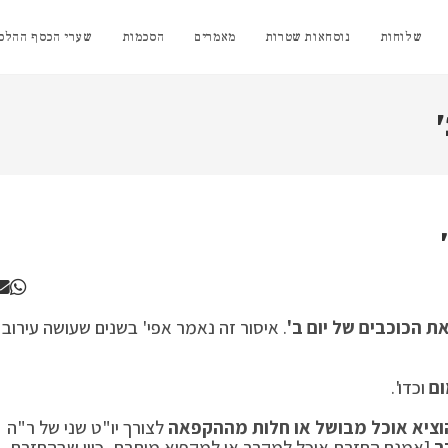
שלוחות
נוסחאות שטרות
מאמרים
הסכמות
שערי הכסף ההלכת
ת הכוכבים של יום ב'
. איסור זה נאמר אפי' בשנים שעושה עירוב
ום
וכדו'.
הוציא אוכל מבושל או חלות מההקפאה
לצורך יו"ט שני של ר"ה
ר
[אמנם החזרת אוכל למקרר או למקפיא מותרת, כיון שבהחזרת