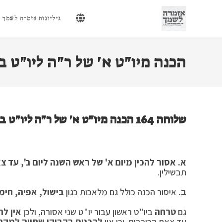
Ski
t
גיליונות אזמרה לשמך
conten
הכנה מיו"ט א' של ר"ה ליו"ט ב'
שלוחה 164 הכנה מיו"ט א' של ר"ה ליו"ט ב'
א.
אסור להכין מיום א' של ראש השנה ליום ב', עד צא
תבשילין.
ב.
איסור הכנה כולל גם מלאכות כגון
בישול, אפיה, חימ
גם
טרחה
ביו"ט ראשון עבור יו"ט שני אסורה, ולכן
אין ל
עד צאת הכוכבים, וכן אין
להכניס בקבוקי שתייה למקר