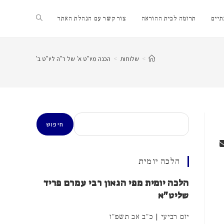
Toggle
יים
תרומה לבית ההוראה
צור קשר עם הנהלת האתר
website
>
שלוחות
>
הכנה מיו"ט א' של ר"ה ליו"ט ב'
search
חיפוש
חיפוש
הלכה יומית
הלכה יומית מפי הגאון רבי עמרם פריד
שליט"א
יום רביעי | כ"ב אב תשפ"ו