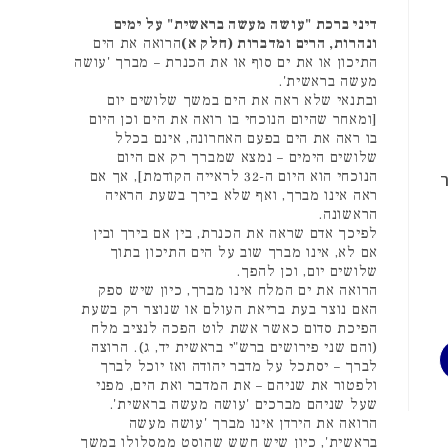
דיני ברכת "עושה מעשה בראשית" על ימים
ונהרות, הרים ומדברות (חלק א)
הרואה את הים
התיכון או את ים סוף או את הכנרת – מברך 'עושה
מעשה בראשית'.
ובתנאי שלא ראה את הים במשך שלושים יום
[ומאחר שהיום הנוכחי בו רואה את הים וכן היום
בו ראה את הים בפעם האחרונה, אינם בכלל
שלושים הימים – נמצא שמברך רק אם היום
ר
הנוכחי הוא היום ה-32 לראייה הקודמת], אך אם
ראה אינו מברך, ואף שלא בירך בשעת הראיה
הראשונה.
לפיכך אדם שראה את הכנרת, בין אם בירך ובין
אם לא, אינו מברך שוב על הים התיכון בתוך
שלושים יום, וכן להפך.
הרואה את ים המלח אינו מברך, כיון שיש ספק
האם נוצר בעת בריאת העולם או שנוצר רק בשעת
הפיכת סדום כאשר אשת לוט הפכה לנציב מלח
(והם שני פירושים ברש"י בראשית יד, ג). הרוצה
לברך – יסתכל על מדבר יהודה ואז יוכל לברך
ולפטור את שניהם – את המדבר ואת הים, מפני
שעל שניהם מברכים 'עושה מעשה בראשית'.
הרואה את הירדן אינו מברך 'עושה מעשה
בראשית', כיון שיש חשש שהוסט ממסלולו במשך