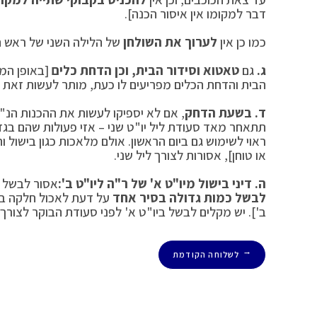
דבר למקומו אין איסור הכנה].
כמו כן אין
לערוך את השולחן
של הלילה השני של ראש ה
ג.
גם
טאטוא וסידור הבית, וכן הדחת כלים
[באופן המו
הבית והדחת הכלים מפריעים לו כעת, מותר לעשות זאת כיו
ד.
בשעת הדחק
, אם לא יספיקו לעשות את ההכנות הנ"ל
תתאחר מאד סעודת ליל יו"ט שני – אזי פעולות שהם בגד
ראוי לשימוש גם ביום הראשון. אולם מלאכות כגון בישול 
או טוחן], אסורות לצורך ליל שני.
ה. דיני בישול מיו"ט א' של ר"ה ליו"ט ב':
אסור לבשל בי
לבשל כמות גדולה בסיר אחד
על דעת לאכול חלקה ביו
ב']. יש מקלים לבשל ביו"ט א' לפני סעודת הבוקר לצורך 
לשלוחה הקודמת
←