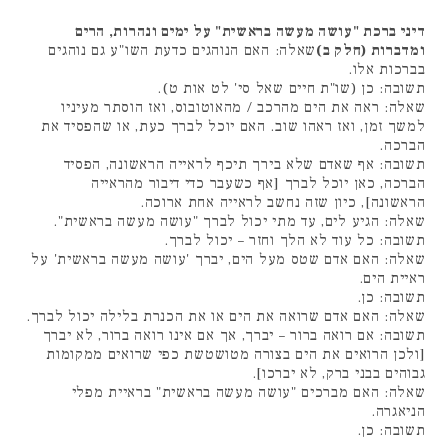
דיני ברכת "עושה מעשה בראשית" על ימים ונהרות, הרים
ומדברות (חלק ב)
שאלה: האם הנוהגים כדעת השו"ע גם נוהגים
בברכות אלו.
תשובה: כן (שו"ת חיים שאל סי' לט אות ט).
שאלה: ראה את הים מהרכב / מהאוטובוס, ואז הוסתר מעיניו
למשך זמן, ואז ראהו שוב. האם יוכל לברך כעת, או שהפסיד את
הברכה.
תשובה: אף שאדם שלא בירך תיכף לראייה הראשונה, הפסיד
הברכה, כאן יוכל לברך [אף כשעבר כדי דיבור מהראייה
הראשונה], כיון שזה נחשב לראייה אחת ארוכה.
שאלה: הגיע לים, עד מתי יכול לברך "עושה מעשה בראשית".
תשובה: כל עוד לא הלך וחזר – יכול לברך.
שאלה: האם אדם שטס מעל הים, יברך 'עושה מעשה בראשית' על
ראיית הים.
תשובה: כן.
שאלה: האם אדם שרואה את הים או את הכנרת בלילה יכול לברך.
תשובה: אם רואה ברור – יברך, אך אם אינו רואה ברור, לא יברך
[ולכן הרואים את הים בצורה מטושטשת כפי שרואים ממקומות
גבוהים בבני ברק, לא יברכו].
שאלה: האם מברכים "עושה מעשה בראשית" בראיית מפלי
הניאגרה.
תשובה: כן.