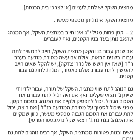
מחצית השקל יש לתת לעניים [או לצרכי בית הכנסת].
מחצית השקל אינו ניתן מכספי מעשר.
2 – קטן פחות מגיל י"ג אינו חייב במחצית השקל, אך המנהג
שהאב נותן בעד בניו הקטנים, ואף לעוברים.
אב שנתן עבור בנו הקטן מחצית השקל, חייב להמשיך לתת
עבורו בשנים הבאות. אולם אם עשה מסירת מודעה בערב
ר"ה [שאז אין חשש של נדרי צדקה], יש להקל שאינו חייב
להמשיך לתת עבורו. אולם כאמור, המנהג לתת גם עבור
קטנים.
גם הנוהג לתת שווי מחצית השקל של תורה, עבור ילדיו די
שייתן ג' חצאי שקלים. ואף אם היה רגיל לתת עבורם את
הסכום הגדול, יכול להפסיק ולקיים את המנהג בסכום הקטן,
מפני שיכול לסמוך על מסירת המודעה כנ"ל [ואם רוצה, יכול
לתת עבורם את הסכום הגבוה מכספי מעשר, כיוון שמקיים
את המנהג בנתינת ג' חצאי שקלים מכספו הפרטי].
נשים ובנות פטורות ממחצית השקל, אך רבים נוהגים לתת גם
עבורן.