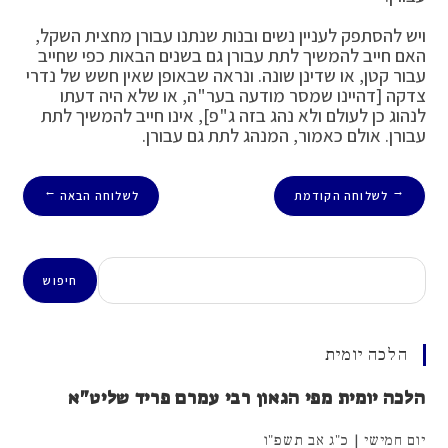
ויש להסתפק לעניין נשים ובנות שנתנו עבורן מחצית השקל,
האם חייב להמשיך לתת עבורן גם בשנים הבאות כפי שחייב
עבור קטן, או שדינן שונה. ונראה שבאופן שאין חשש של נדרי
צדקה [דהיינו שמסר מודעה בער"ה, או שלא היה דעתו
לנהוג כן לעולם ולא נהג בזה ג"פ], אינו חייב להמשיך לתת
עבורן. אולם כאמור, המנהג לתת גם עבורן.
לשלוחה הקודמת
לשלוחה הבאה
→
←
חיפוש
חיפוש
הלכה יומית
הלכה יומית מפי הגאון רבי עמרם פריד שליט"א
יום חמישי | כ"ג אב תשפ"ו