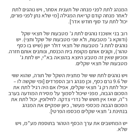
המנהג לתת לפני מנחה של תענית אסתר, ויש נוהגים לתת
לאחר מנחה קודם קריאת המגילה [מי שלא נתן לפני פורים,
יכול לתת עד סוף חודש אדר].
רוב בני אשכנז נוהגים לתת ג' מטבעות של חצאי שקל
(ודווקא ג' מטבעות, ולא שני מטבעות של שקל וחצי). יש
נוהגים לתת ג' מטבעות של חצאי דולר ישן (שיש בו כסף
טהור), וקונים אותם מקופת בית הכנסת, ונותנים אותם חזרה.
ומכיוון שאין זה מטבע היוצא בהוצאה בא"י, יש לתת ג'
מטבעות של חצאי שקלים.
ויש נוהגים לתת שווי של מחצית השקל של תורה, שהוא שווי
של 9.6 גרם כסף, וכן מנהג רוב הספרדים [ומי שקשה לו –
יכול לתת רק ג' חצאי שקלים, אפילו אם היה רגיל לתת את
הסכום הגבוה, מפני שיכול לסמוך על מסירת המודעה בערב
ר"ה, שאז אין חשש של נדרי צדקה. לחילופין, יכול לתת את
הסכום הגבוה מכספי מעשר, כיוון שמקיים את המנהג
בנתינת ג' חצאי שקלים מכספו הפרטי].
יש המחשבים את ערך הכסף הטהור בתוספת מע"מ, ויש
שלא.