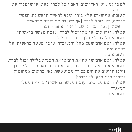
למשך זמן, ואז ראהו שוב. האם יוכל לברך כעת, או שהפסיד את
הברכה.
תשובה: אף שאדם שלא בירך תיכף לראייה הראשונה, הפסיד
הברכה, כאן יוכל לברך [אף כשעבר כדי דיבור מהראייה
הראשונה], כיון שזה נחשב לראייה אחת ארוכה.
שאלה: הגיע לים, עד מתי יכול לברך "עושה מעשה בראשית".
תשובה: כל עוד לא הלך וחזר – יכול לברך.
שאלה: האם אדם שטס מעל הים, יברך 'עושה מעשה בראשית' על
ראיית הים.
תשובה: כן.
שאלה: האם אדם שרואה את הים או את הכנרת בלילה יכול לברך.
תשובה: אם רואה ברור – יברך, אך אם אינו רואה ברור, לא יברך
[ולכן הרואים את הים בצורה מטושטשת כפי שרואים ממקומות
גבוהים בבני ברק, לא יברכו].
שאלה: האם מברכים "עושה מעשה בראשית" בראיית מפלי
הניאגרה.
תשובה: כן.
שפות