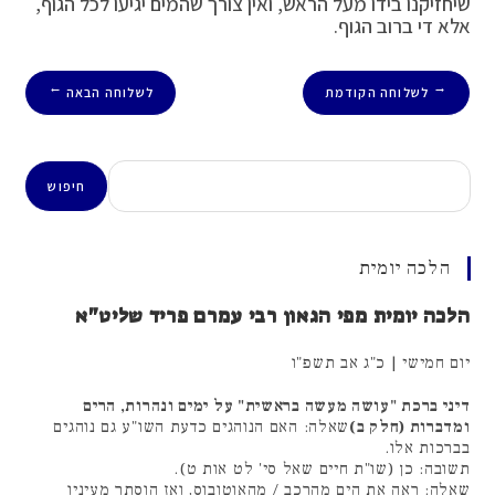
שיחזיקנו בידו מעל הראש, ואין צורך שהמים יגיעו לכל הגוף,
אלא די ברוב הגוף.
לשלוחה הקודמת
לשלוחה הבאה
→
←
חיפוש
חיפוש
הלכה יומית
הלכה יומית מפי הגאון רבי עמרם פריד שליט"א
יום חמישי | כ"ג אב תשפ"ו
דיני ברכת "עושה מעשה בראשית" על ימים ונהרות, הרים
ומדברות (חלק ב)
שאלה: האם הנוהגים כדעת השו"ע גם נוהגים
בברכות אלו.
תשובה: כן (שו"ת חיים שאל סי' לט אות ט).
שאלה: ראה את הים מהרכב / מהאוטובוס, ואז הוסתר מעיניו