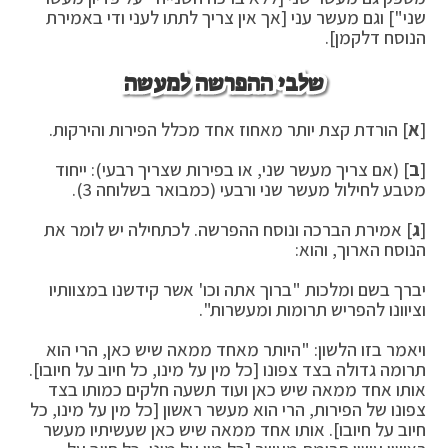
שני"] וגם מעשר עני [אך אין צריך לתתו לעני ודי באמירת
הנוסח דלקמן].
שלבי ההפרשה למעשה
[
א
] הורדת קצת יותר מאחוז אחד מכלל הפירות והירקות.
[
ב
] (אם צריך מעשר שני, או בפירות שצריך רבעי): ייחוד
מטבע לחילול מעשר שני ורבעי (כמבואר בשלוחה 3).
[
ג
] אמירת הברכה ונוסח ההפרשה. לכתחילה יש לומר את
הנוסח הארוך, והוא:
יברך בשם ומלכות "ברוך אתה וכו' אשר קידשנו במצוותיו
וציוונו להפריש תרומות ומעשרות".
ויאמר בזו הלשון: "היותר מאחד ממאה שיש כאן, הרי הוא
תרומה גדולה בצד צפונו [כל מין על מינו, כל חיוב על חיובו].
אותו אחד ממאה שיש כאן ועוד תשעה חלקים כמותו בצד
צפונו של הפירות, הרי הוא מעשר ראשון [כל מין על מינו, כל
חיוב על חיובו]. אותו אחד ממאה שיש כאן שעשיתיו מעשר