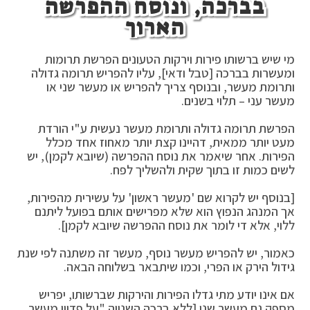
בברכה, ונוסח ההפרשה
הארוך
מי שיש ברשותו פירות וירקות הטעונים הפרשת תרומות
ומעשרות בברכה [טבל ודאי], עליו להפריש תרומה גדולה
ותרומת מעשר, ובנוסף צריך להפריש או מעשר שני או
מעשר עני – תלוי בשנים.
הפרשת תרומה גדולה ותרומת מעשר נעשית ע"י הורדת
מעט יותר ממאית, דהיינו קצת יותר מאחוז אחד מכלל
הפירות. אחר שיאמר את נוסח ההפרשה (שיובא לקמן), יש
לשים כמות זו בתוך שקית ולהשליך לפח.
[בנוסף יש לקרוא שם 'מעשר ראשון' על עשירית מהפירות,
אך המנהג הנפוץ הוא שלא מפרישים אותם בפועל ליתנם
ללוי, אלא די לומר את נוסח ההפרשה שיובא לקמן].
כאמור, יש להפריש מעשר נוסף, מעשר זה משתנה לפי שנת
גידול הירק או הפרי, וכמו שיתבאר בשלוחה הבאה.
אם אינו יודע מתי גדלו הפירות והירקות שברשותו, יפריש
מספק גם מעשר שני [ללא ברכה השנייה "על פדיון מעשר