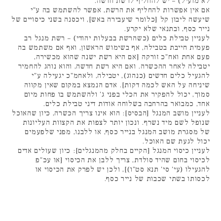
לא מועיל) – יש להחליף לרשת חדשה.
אם אין אפשרות להחליף את הרשת, אפשר להשתמש בה ע"י
שיעשה ליבון קל [כלומר שיעבירה באש], ויכסנה בשני כיסויים של
נייר כסף, ובתנאי שלא יקרע.
לעניין טבילת כלים (כשהרשת בבעלות יהודי) – רשת מנגל רב
פעמית חייבת בטבילה, אף בשימוש הראשון, ואף אם משתמש בה
פעם אחת ואח"כ זורקה [אם היא רשת ישנה שהוא מכשירה,
יטבילה לאחר ההכשרה. ואם היא רשת חדשה, והוא נוהג להחמיר
להגעיל כלים חדשים (כנהוג), יטבילה, ולאחמ"כ יגעילה ע"י
שיניחה על האש לכמה דקות]. אדם הנמצא במקום שאין מקווה
סמוך, יכול להפקיר את הכלי בפני ג' ולהשתמש בו פחות מיום
אחד, כמבואר בהרחבה בשלוחה אודות דיני טבילת כלים.
לעניין מושב המנגל [הבסיס]: הוא אינו צריך הכשרה, כיון שהאוכל
שנופל לשם מיד נשרף. ונכון יותר לצפות את הקצוות העליונות
של מסגרת מושב המנגל בנייר כסף, או ללבנו, מפני שלפעמים
יכול לגעת שם האוכל.
לעניין כיסוי המנגל [הקיים בחלק מהמנגלים]: כיון שעולים אדים
לכיסוי בחום שהיד סולדת, צריך ללבן את הכיסוי [או עכ"פ
להגעילו (עי' סי' תנא סט"ו)], ולכן יש לפרק את הכיסוי או
לכסותו בשתי שכבות של נייר כסף.