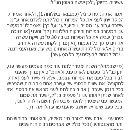
עשירית בדיוק], לכן יעשה באופן הנ"ל:
יאמר את הנוסח כרגיל (כמבואר בשלוחה 1), ולאחר אמירת
הנוסח ייתן לעני את כל הפירות [ויכול לתת לאדם אחר ע"מ
שיזכה עבור עני מסוים, ויודיע לעני על כך] ויאמר לו 'המעשר
עני המעורב בפירות והירקות הללו נתון לך' והעני [או הזוכה
עבורו] יגביה את כל הפירות בגובה 30 ס"מ, וייקח עשרה
אחוזים מתוך כל הכמות [ואין צריך לקחת עשרה אחוזים
בדיוק אלא יכול לקחת עשרה אחוזים משוער, ואם העני רוצה
– יכול למחול לבעלים על כל המעשר].
[מי שבמהלך השנה יצטרך לתת עוד כמה פעמים מעשר עני,
ייתן כנ"ל ג' פעמים לאותו עני, ולאחמ"כ אין צריך שהעני
יגביה בכל פעם את הפירות עצמם, אלא די שייתן לעני [אחת
לתקופה] את שווים הכספי של עשרה אחוז מהפירות שהפריש
בכל הזמן שעבר. (ואם רוצה לתת לעני מראש את הכסף, אזי
לאחר שנתן לאותו עני ג' פעמים כנ"ל, ישער את סכום
המעשר עני שיצטרך להפריש במהלך השנה וילווהו לעני,
ובכל פעם שיפריש ייחשב שהעני פורע הלוואה זו)].
מיהו עני – אדם שחי בצורה מינימאלית, והוצאותיו בחודש הם
יותר מהכנסותיו [ובכל כולל יש אברכים רבים הנחשבים
כעניים].