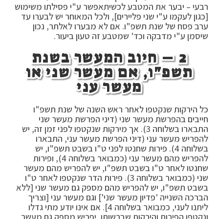
רבעי – יבער את המטבע לכשיתאפשר ע"י פסילתו משימוש
[כגון לעקמו ע"י שני פליירים], ולכל המאוחר יש לבערו עד
ערב פסח של שנת תשפ"ו. אם לא מבערו לאלתר, נכון
שיסמן ע"י מדבקה וכד' שמטבע זה טעון ביעור.
2 – חיוב המעשר בשנת
תשפ"ו, אם מעשר שני או
מעשר עני
כל הירקות שנקטפו לאחר ראש השנה של שנת תשפ"ו
חייבים בהפרשת מעשר שני (דיני הפרשת מעשר שני
התבארו בשלוחה 3). אך מירקות שנקטפו לפני זמן זה, יש
להפריש מעשר עני (דיני הפרשת מעשר עני, התבארו
בשלוחה 4). פירות שחנטו לפני ט"ו בשבט תשפ"ו, יש
להפריש מהם מעשר עני (כמבואר בשלוחה 4), ופירות
שחנטו לאחר ט"ו בשבט תשפ"ו, יש להפריש מהם מעשר
שני (כמבואר בשלוחה 3). פירות הדר שנקטפו לאחר ט"ו
בשבט תשפ"ו, יש להפריש מהם מספק גם מעשר שני [ללא
הברכה השנייה 'פדיון מעשר שני'] וגם מעשר עני [וצריך
ליתנו לעני, כמבואר בשלוחה 4]. אם אינו יודע מתי גדלו
ונקטפו הפירות והירקות שברשותו, יפריש מספק גם מעשר