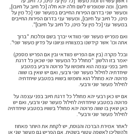
ראשון עשוי תרומת מעשר [כל מין על מינו, כל חיוב על
חיובו]. ומה שמופרש לשם חלה יהא חלה [כל חיוב על חיובו],
ומעשר שני בדרום הפירות החייבים במעשר שני [כל מין על
מינו, כל חיוב על חיובו], ומעשר עני בדרום הפירות החייבים
במעשר עני [כל מין על מינו, כל חיוב על חיובו]".
ואם מפריש מעשר שני מוודאי יברך בשם ומלכות "ברוך
אתה וכו' אשר קידשנו במצוותיו וציוונו על פדיון מעשר שני".
ובכל מקרה (בין אם הפריש מוודאי ובין אם הפריש מספק)
יאמר בזו הלשון: "מחולל כל המעשר שני שכאן כל דרגת
חיוב בפני עצמה הוא וחומשו על פרוטה ורביע במטבע
שיחדתיה לחילול מעשר שני ורבעי, ואם יש שאין בו שווה
פרוטה יהא מחולל הוא וחומשו בשוויו במטבע שיחדתיה
לחילול מעשר שני ורבעי.
אם יש כאן רבעי יהא מחולל כל דרגת חיוב בפני עצמה על
פרוטה במטבע שיחדתיה לחילול מעשר שני ורבעי, ואם יש
כאן שאין בו שווה פרוטה יהא מחולל בשוויו במטבע שיחדתיה
לחילול מעשר שני ורבעי".
לאחר אמירת הברכה והנוסח, יש לקחת את היותר מאחוז
ולהשליכו לאשפה עטוף בשקית. אם הפריש גם מעשר שני או