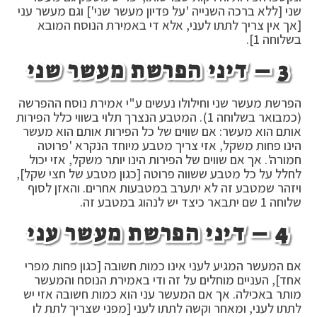
שני [ללא ברכה השנייה 'על פדיון מעשר שני'] וגם מעשר עני
[אך אין צריך לתתו לעני, אלא די באמירת הנוסח המובא
בשלוחה 1].
3 – דיני הפרשת מעשר שני
הפרשת מעשר שני וחילולו נעשים ע"י אמירת נוסח ההפרשה
(כמבואר בשלוחה 1). המטבע הנצרך תלוי בשווי כלל הפירות
אותם הוא מעשר: אם שווים של כל הפירות אותם הוא מעשר
הינו פחות משקל, אזי צריך מטבע מיוחד הנקרא 'פרוטה
חמורה'. אך אם שווים של הפירות הינו יותר משקל, אזי יכול
לחלל על כל מטבע ששווה פרוטה [כגון מטבע של חצי שקל],
ויזהר שמטבע זה לא יתערב במטבעות אחרים. והאזן לסוף
שלוחה 1 שם יתבאר כיצד יש לנהוג במטבע זה.
4 – דיני הפרשת מעשר עני
אם המעשר המגיע לעני אינו כמות חשובה [כגון פחות מפרי
אחד], העניים מוחלים על זה ודי באמירת הנוסח והמעשר
מותר באכילה. אך אם המעשר עני הוא כמות חשובה אזי יש
לתתו לעני, ומאחר וקשה לתתו לעני [מפני שצריך לתת לו