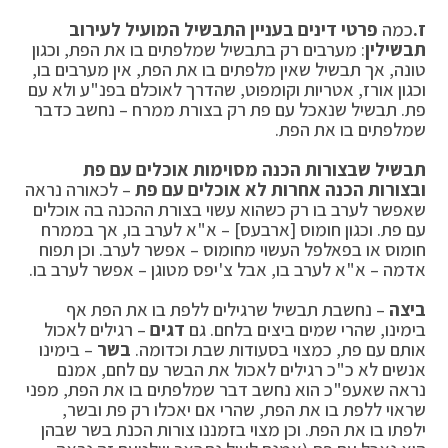
ז.
כמה
פרטי דינים בעניין התבשיל המועיל לעירוב
תבשילין
: מערבים רק בתבשיל שמלפתים בו את הפת, וכגון
טונה, אך תבשיל שאין מלפתים בו את הפת, אין מערבים בו,
וכגון אורז, אטריות וקומפוט, שהדרך לאוכלם בפנ"ע ולא עם
פת. תבשיל שנאכל עם פת רק בצורת ממרח – נחשב כדבר
שמלפתים בו את הפת.
תבשיל שבצורות הכנה מסוימות אוכלים עם פת
ובצורות הכנה אחרות לא אוכלים עם פת
– לכאורה נראה
שאפשר לערב בו רק כשהוא עשוי בצורת ההכנה בה אוכלים
עם פת. וכגון חומוס [ארבעס] – א"א לערב בו, אך בממרח
חומוס או בפאלפל העשוי מחומוס – אפשר לערב. וכן תפוח
אדמה – א"א לערב בו, אבל צ'יפס מטוגן – אפשר לערב בו.
ביצה
– נחשבת תבשיל שרגילים ללפת בו את הפת אף
בימינו, שהרי שמים ביצים בלחם. גם
דגים
– רגילים לאכול
אותם עם פת, כמצוי בסעודות שבת וכדומה.
בשר
– בימינו
אנשים לא כ"כ רגילים לאכול את הבשר עם לחם, אמנם
נראה שאעפ"כ הוא נחשב דבר שמלפתים בו את הפת, מפני
שראוי ללפת בו את הפת, שהרי אם יאכלו רק פת ובשר,
ילפתו בו את הפת. וכן מצוי בזמננו צורות הכנת בשר שבהן