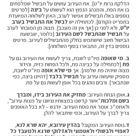
הדלקת נרות יו"ט]. את העירוב עושים על תבשיל שמלפתים
בו את הפת, והמנהג הנפוץ הוא לעשותו על
ביצה
[לפרטים
נוספים באלו תבשילים אפשר לערב, האזן לשלוחה המיועדת
בתפריט הקודם]. לכתחילה יש
לבשל את התבשיל בערב
יו"ט
, ולא לפני כן [אך אין זה מעכב]. מצוה מן המובחר לערב
על
תבשיל שהתבשל לשם העירוב
[כלומר, שבשעת
הבישול חשב שישתמש בחלק מהתבשילים לעירוב. פרטים
נוספים בדין זה, התבארו בסוף השלוחה].
ב. מי שאופה
מיו"ט לשבת, צריך לעשות את העירוב גם על
פת
[לכתחילה על כביצה פת, ולכל הפחות כזית, והידור
מצוה שיהיה פת שלמה]. אך
מי שלא אופה
מיו"ט לשבת,
מספיק שיעשה עירוב על
תבשיל בלבד
[דהיינו ביצה, כפי
שנתבאר]. ורבים נוהגים בכל אופן לעשות גם על פת.
ג.
אופן הנחת העירוב:
מחזיק את העירוב בידו, ומברך
בשם ומלכות
"אשר קדשנו במצוותיו וציוונו על מצות עירוב",
ולאחמ"כ אומר את נוסח העירוב. יודגש – לא בכל האופנים
צריך לברך על העירוב, וכפי שיתבאר להלן.
ד.
נוסח העירוב המקובל
בהדין עירובא
,
יהא שרא לנא
,
לאפויי ולבשולי ולאטמוני
ולאדלוקי שרגא
ולמעבד כל