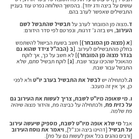
עושים על ביצה ודג יחד]. בהמשך השלוחה נפרט עוד בעניין
התבשילים שאפשר לערב בהם.
ד.
מצוה מן המובחר לערב על
תבשיל שהתבשל לשם
העירוב
, ויש בזה ג' דרגות, ונפרטם לפי סדר הידורם:
[א (מצוה מן המובחר)]
חשב בשעת הבישול להשתמש
בחלק מהתבשילים לעירוב.
[ב (הבה"ל צידד שהוא גם
בגדר מצוה מן המובחר)]
לא חשב על כך, אך לוקח
מהאוכל שהכינו עבור שבת.
[ג]
לוקח תבשיל סתם, שלא
התבשל עבור שבת.
ה.
לכתחילה יש
לבשל את התבשיל בערב יו"ט
ולא לפני
כן, אך אין זה מעכב.
ו. מי שאופה מיו"ט לשבת, צריך לעשות את העירוב גם
על כזית פת
, ולכתחילה על כביצה פת, והידור מצוה שיהיה
פת שלמה.
אבל
מי שלא אופה מיו"ט לשבת, מספיק שיעשה עירוב
על תבשיל
[דהיינו ביצה וכנ"ל],
ויאמר את נוסח העירוב
[ורבים נוהגים בכל אופן לעשות גם על פת].