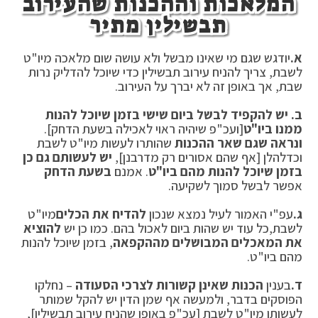
המלאכות וההכנות שהעירוב
תבשילין מתיר
א.
יודגש שגם מי שאינו מבשל ולא עושה שום מלאכה מיו"ט
לשבת, צריך להניח עירוב תבשילין כדי שיוכל להדליק נרות
שבת, אך באופן זה לא יברך על העירוב.
ב. יש להקפיד לבשל ביום שישי בזמן שיוכל להנות
ממנו ביו"ט
[ועכ"פ שיהיה ראוי לאכילה בשעת הדחק].
ונראה שגם שאר ההכנות
שהותרו לעשות מיו"ט לשבת
וכדלהלן [אף שהם אסורים רק מדרבנן],
יש לעשותם גם כן
בזמן שיוכל להנות מהם ביו"ט
. אמנם
בשעת הדחק
אפשר לבשל סמוך לשקיעה.
ג.
עפ"י האמור לעיל נמצא שנכון
להדיח את הכלים
מיו"ט
לשבת,
כל עוד יש שהות ביום לאכול בהם. כמו כן יש
להוציא
את המאכלים המבושלים מההקפאה
, בזמן שיוכל להנות
מהם ביו"ט.
ד.
בענין
הכנות שאינן קשורות לצרכי הסעודה
– נחלקו
הפוסקים בדבר, ולמעשה אף שמן הדין יש להקל שמותר
לעשותן מיו"ט לשבת [עכ"פ באופן שהניח עירוב תבשילין],