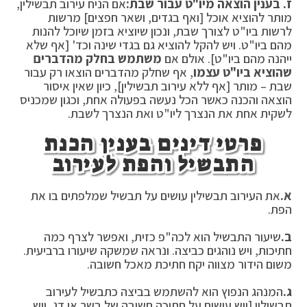
ז. בענין הוצאה מיו"ט עבור שבת:
אם הניח עירוב תבשילין,
מותר להוציא אוכל [ואף בגדים, ושאר חפצים] מרשות
לרשות ביו"ט לצורך שבת, ונכון שיוציא בזמן שיוכל להנות
מהם ביו"ט. ויש להקל להוציא גם בגדי שינה וכד' [אף שלא
ייהנה מהם ביו"ט]. אולם אם
משתמש בחלק מהדברים
שהוציא ביו"ט עצמו
, אף שחלק מהדברים הוצאו רק עבור
שבת – מותר [אף ללא עירוב תבשילין], כיון שאין איסור
הוצאה והכנה כאשר הכל נעשה בפעולה אחת, וכגון שמכניס
לשקית אחת את הנצרך ליו"ט ואת הנצרך לשבת.
פרטי דינים בענין הכנת
התבשיל והפת לעירוב
א.
את העירוב תבשילין עושים על תבשיל שמלפתים בו את
הפת.
ב.
שיעור התבשיל הוא לכה"פ כזית, ואפשר לצרף כמה
חתיכות, ויש נוהגים כביצה. ונראה שמשקה שיעורו ברביעית.
משום הידור מצווה יקח חתיכת מאכל חשובה.
ג.
המנהג הנפוץ הוא להשתמש בביצה כתבשיל לעירוב
תבשילין [ויש עושים על חתיכה חשובה של בשר או דג, ויש