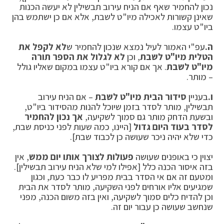
נכון להחמיר שאף אם הניח עירוב תבשילין לא יעשה הכנות
שאינן קשורות לאכילה מיו"ט לשבת, אלא אם כן ישתמש בהן
ביו"ט עצמו.
ה.
עפ"י האמור לעיל נמצא שנכון להחמיר ש
לא
לקפל את
הטלית מיו"ט לשבת
, וכן
לא לגלול
את הספר תורה
מיו"ט לשבת
. אך אם קורא ביו"ט עצמו במקום שאליו גולל
– מותר.
ו.
בעניין
סידור הבית מיו"ט לשבת
– אם הניח עירוב
תבשילין, מותר לסדר בזמן שיוכל להנות מהסידור ביו"ט,
ובשעת הדחק מותר גם סמוך לשקיעה,
אך נכון להחמיר
לסדר בעוד היום גדול
[היינו, כמה שעות לפני כניסת שבת,
כדי שלא יהיה ניכר שעושה כן לכבוד שבת].
יצוין כי באופנים שעושה
פעולות לצורך אותו יום ממש
, אין
בזה איסור הכנה כלל [אפילו למי שלא הניח עירוב תבשילין].
ומטעם זה אם אי הסדר בבית מפריע לו כבר כעת, וכגון
שמגיעים אליו אורחים לפני השקיעה, מותר לסדר את הבית
וכן להדיח כלים סמוך לשקיעה, ואין בזה משום הכנה, מפני
שנחשב שעושה כן עבור יום זה.