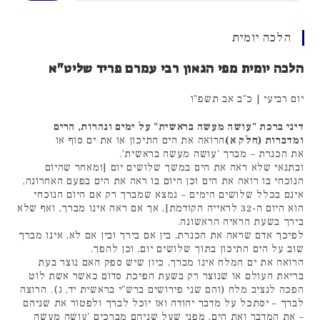
הלכה יומית
הלכה יומית מפי הגאון רבי עמרם פריד שליט"א
יום רביעי | כ"ב אב תשפ"ו
דיני ברכת "עושה מעשה בראשית" על ימים ונהרות, הרים
ומדברות (חלק א)
הרואה את הים התיכון או את ים סוף או
את הכנרת – מברך 'עושה מעשה בראשית'.
ובתנאי שלא ראה את הים במשך שלושים יום [ומאחר שהיום
הנוכחי בו רואה את הים וכן היום בו ראה את הים בפעם האחרונה,
אינם בכלל שלושים הימים – נמצא שמברך רק אם היום הנוכחי
הוא היום ה-32 לראייה הקודמת], אך אם ראה אינו מברך, ואף שלא
בירך בשעת הראיה הראשונה.
לפיכך אדם שראה את הכנרת, בין אם בירך ובין אם לא, אינו מברך
שוב על הים התיכון בתוך שלושים יום, וכן להפך.
הרואה את ים המלח אינו מברך, כיון שיש ספק האם נוצר בעת
בריאת העולם או שנוצר רק בשעת הפיכת סדום כאשר אשת לוט
הפכה לנציב מלח (והם שני פירושים ברש"י בראשית יד, ג). הרוצה
לברך – יסתכל על מדבר יהודה ואז יוכל לברך ולפטור את שניהם
– את המדבר ואת הים, מפני שעל שניהם מברכים 'עושה מעשה