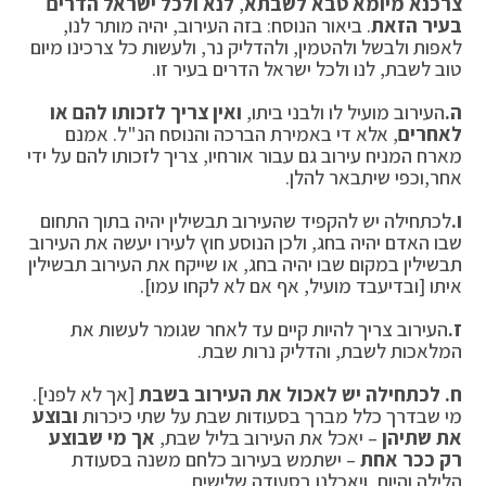
צרכנא
מיומא טבא לשבתא
,
לנא ולכל ישראל הדרים
בעיר הזאת
. ביאור הנוסח: בזה העירוב, יהיה מותר לנו,
לאפות ולבשל ולהטמין, ולהדליק נר, ולעשות כל צרכינו מיום
טוב לשבת, לנו ולכל ישראל הדרים בעיר זו.
ה.
העירוב מועיל לו ולבני ביתו,
ואין צריך לזכותו להם או
לאחרים
, אלא די באמירת הברכה והנוסח הנ"ל. אמנם
מארח המניח עירוב גם עבור אורחיו, צריך לזכותו להם על ידי
אחר,וכפי שיתבאר להלן.
ו.
לכתחילה יש להקפיד שהעירוב תבשילין יהיה בתוך התחום
שבו האדם יהיה בחג, ולכן הנוסע חוץ לעירו יעשה את העירוב
תבשילין במקום שבו יהיה בחג, או שייקח את העירוב תבשילין
איתו [ובדיעבד מועיל, אף אם לא לקחו עמו].
ז.
העירוב צריך להיות קיים עד לאחר שגומר לעשות את
המלאכות לשבת, והדליק נרות שבת.
ח. לכתחילה יש לאכול את העירוב בשבת
[אך לא לפני].
מי שבדרך כלל מברך בסעודות שבת על שתי כיכרות
ובוצע
את שתיהן
– יאכל את העירוב בליל שבת,
אך מי שבוצע
רק ככר אחת
– ישתמש בעירוב כלחם משנה בסעודת
הלילה והיום, ויאכלנו בסעודה שלישית.