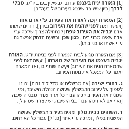
[
1
]
האורח יניח בעצמו
עירוב תבשילין בערב יו"ט,
מבלי
לברך
[כיון שיש צד שיוצא בעירוב של בעה"ב].
[
2
]
המארח יְזַכה לאורח את העירוב ע"י אדם אחר
[ויעשה זאת
לפני שהניח את העירוב
ובירך], דהיינו שאותו
אדם
יגביה את העירוב טפח
[לכתחילה צריך שיזכה ע"י
אדם שאינו מבני ביתו,
כגון שכן
. ובשעת הדחק אפשר גם
ע"י אשתו או בני ביתו].
[
3
] אם האורח מגיע לבית המארח לפני כניסת יו"ט,
האורח
יגביה בעצמו את העירוב של מארחו
[ויעשה זאת לפני
שהמארח הניח את העירוב] ויעָשה שותף בו, ואז המארח
יאמר על המאכל את נוסח העירוב.
ג. בחורי ישיבה
[אם מבשלים או מדליקים נרות] יכוונו
לסמוך על עירוב התבשילין שעושה הנהלת הישיבה, ומי
שמניח את העירוב יזכהו עבור כל אחד ואחד מבני הישיבה
[ואף אם לא זיכהו עבור בני הישיבה, יש לצדד שמועיל].
ד. השוהים בבית מלון
יוצאים בעירוב תבשילין שעושה
המשגיח במלון, ומזכה ע"י אחר [כנ"ל] עבור כל האורחים.