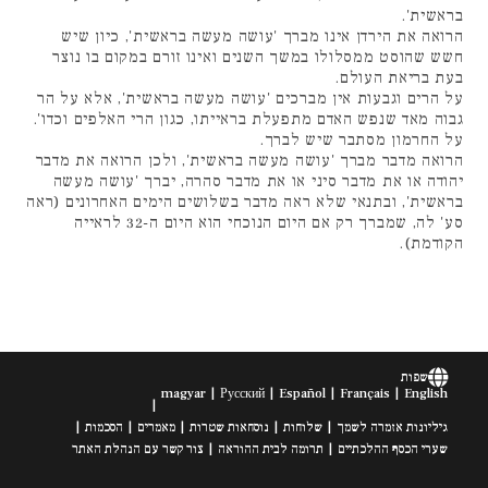
בראשית'.
הרואה את הירדן אינו מברך 'עושה מעשה בראשית', כיון שיש
חשש שהוסט ממסלולו במשך השנים ואינו זורם במקום בו נוצר
בעת בריאת העולם.
על הרים וגבעות אין מברכים 'עושה מעשה בראשית', אלא על הר
גבוה מאד שנפש האדם מתפעלת בראייתו, כגון הרי האלפים וכדו'.
על החרמון מסתבר שיש לברך.
הרואה מדבר מברך 'עושה מעשה בראשית', ולכן הרואה את מדבר
יהודה או את מדבר סיני או את מדבר סהרה, יברך 'עושה מעשה
בראשית', ובתנאי שלא ראה מדבר בשלושים הימים האחרונים (ראה
סע' לה, שמברך רק אם היום הנוכחי הוא היום ה-32 לראייה
הקודמת).
שפות
magyar
Русский
Español
Français
English
גיליונות אזמרה לשמך
שלוחות
נוסחאות שטרות
מאמרים
הסכמות
שערי הכסף ההלכתיים
תרומה לבית ההוראה
צור קשר עם הנהלת האתר