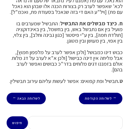
הוא נאכל עם פת (אמנם לעיל נתבאר שלטעם זה נראה
לכא' שאפשר לערב רק בצורות הכנה אלו שבהן הוא נאכל
עם פת) [ויל"ע האם די בזה שנאכל בסעודת פת, ואכמ"ל].
ח. כיצד מבשלים את התבשיל
: התבשיל שמערבים בו
מועיל בין אם נתבשל באש, בין בחשמל, בין באינדוקציה
[תולדת חמה], בין ע"י פיסטור [כגון גבינה וחלב], בין צלוי,
בין אפוי, בין מעושן ובין מטוגן.
כבוש דינו כמבושל [ולכן אפשר לערב על מלפפון חמוץ],
אבל מליחה אין דינה כבישול [ולכן א"א לערב על דג מלוח.
אולם בזמננו דגים מלוחים בדר"כ כבושים ואפשר לערב
בהם].
ט.
תבשיל ופת קפואים: אפשר לעשות עליהם עירוב תבשילין.
לשלוחה הקודמת
לשלוחה הבאה
→
←
חיפוש
חיפוש