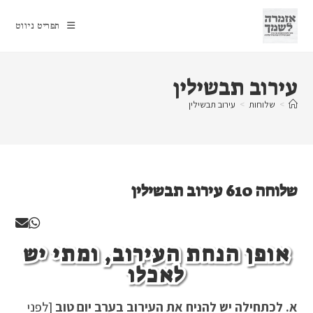
Ski
t
תפריט ניווט
conten
עירוב תבשילין
>
שלוחות
>
עירוב תבשילין
שלוחה 610 עירוב תבשילין
אופן הנחת העירוב, ומתי יש
לאכלו
א. לכתחילה יש להניח את העירוב בערב יום טוב
[לפני