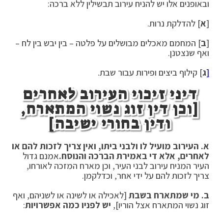
ובאופנים אלו יש להניח עירוב תבשילין ללא ברכה:
[
א
] להדלקת נרות.
[
ב
] המחמם מאכלים מבושלים על פלטה – בין יבש בין לח –
ואף שנצטנן.
[
ג
] קילוף ביצים ופירות עבור שבת.
דיני זיכוי העירוב לאחרים
[וכן דין זוג נשוי המתארח,
ודין בחורי ישיבה]
א. העירוב מועיל לו ולבני ביתו, ואין צריך לזכות להם או
לאחרים, אלא די באמירת הברכה והנוסח.
אמנם גדול
העיר המניח עירוב לבני העיר, וכן מארח המזכה לאורחו,
צריך לזכות להם על ידי אחר, וכדלקמן.
ב. מי שמתארח בשבת
[לאכילה או לשינה או לשניהם, ואף
זוג נשוי המתארח אצל הוריו],
יש לפניו כמה אפשרויות
: