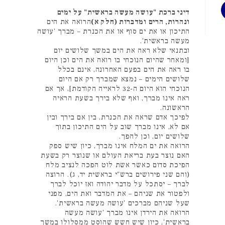
דיני ברכת "עושה מעשה בראשית" על ימים
ונהרות, הרים ומדברות (חלק א)
הרואה את הים
התיכון או את ים סוף או את הכנרת – מברך 'עושה
מעשה בראשית'.
ובתנאי שלא ראה את הים במשך שלושים יום
[ומאחר שהיום הנוכחי בו רואה את הים וכן היום
בו ראה את הים בפעם האחרונה, אינם בכלל
שלושים הימים – נמצא שמברך רק אם היום
הנוכחי הוא היום ה-32 לראייה הקודמת], אך אם
ראה אינו מברך, ואף שלא בירך בשעת הראיה
הראשונה.
לפיכך אדם שראה את הכנרת, בין אם בירך ובין
אם לא, אינו מברך שוב על הים התיכון בתוך
שלושים יום, וכן להפך.
הרואה את ים המלח אינו מברך, כיון שיש ספק
האם נוצר בעת בריאת העולם או שנוצר רק בשעת
הפיכת סדום כאשר אשת לוט הפכה לנציב מלח
(והם שני פירושים ברש"י בראשית יד, ג). הרוצה
לברך – יסתכל על מדבר יהודה ואז יוכל לברך
ולפטור את שניהם – את המדבר ואת הים, מפני
שעל שניהם מברכים 'עושה מעשה בראשית'.
הרואה את הירדן אינו מברך 'עושה מעשה
בראשית', כיון שיש חשש שהוסט ממסלולו במשך