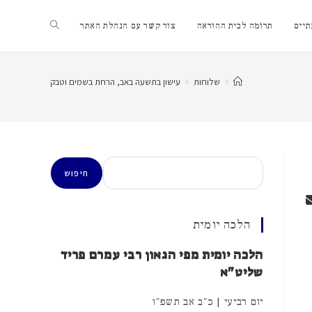
Toggle
יים
תרומה לבית ההוראה
צור קשר עם הנהלת האתר
website
>
שלוחות
>
עישון בתשעה באב, הרחת בשמים וטבק
search
חיפוש
חיפוש
הלכה יומית
הלכה יומית מפי הגאון רבי עמרם פריד
שליט"א
יום רביעי | כ"ב אב תשפ"ו