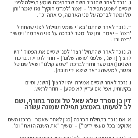
ג. נזכר לאחר שהזכיר השם שבחתימת שומע תפילה לפני
שסיים 'שומע תפילה' – יאמר 'למדני חוקיך' ואז יאמר 'ותן
טל ומטר לברכה על פני האדמה, כי אתה וכו".
ד. נזכר לאחר שחתם 'בא"י שומע תפילה' לפני שהתחיל
'רצה' – יאמר 'ותן טל ומטר לברכה על פני האדמה' וימשיך
'רצה וכו".
ה. נזכר לאחר שהתחיל 'רצה' לפני שסיים את הפסוק 'יהיו
לרצון' [השני, שלפני 'עושה שלום'] – חוזר לתחילת ברכת
השנים [ואם טעה וחזר לברכת "שמע קולנו" ושאל שם טל
ומטר, למעשה נראה שיצא ידי חובה].
ו. נזכר לאחר שסיים אמירת 'יהיו לרצון' [השני, וסיים
בקשותיו, אפי' אם עדיין לא פסע] – חוזר לראש.
דין בן ספרד שלא שאל טל ומטר בחורף, ושם
לב לטעותו באמצע תפילת שמונה עשרה
א. אם נזכר בתחילת הברכה [כגון לאחר שאמר "ברכנו השם
אלוקינו בכל מעשי ידינו"] – ימשיך "את השנה הזאת" וכו'.
ב. נזכר באמצע הברכה, לפני שהזכיר השם שבחתימת