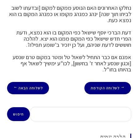
נחלקו האחרונים האם הנוסע ממקום למקום [ובדעתו לשוב
לביתו תוך שנה] ינהג כמנהג מקומו או כמנהג המקום בו הוא
נמצא כעת.
דעת הברכי יוסף שישאל כפי המקום בו הוא נמצא, ודעת
הפרי חדש שישאל כפי המקום ממנו הוא יצא. להלכה
חוששים לדעת שניהם, ועל כן יזכיר ב'שומע תפילה'.
אמנם אם כבר התחיל לשאול טל ומטר במקום טרם שנסע
[וכגון שנסע לאחר ז' בחשוון], לכו"ע ימשיך לשאול אף
בהיותו בחו"ל.
לשלוחה הקודמת
לשלוחה הבאה
→
←
חיפוש
חיפוש
הלכה יומית