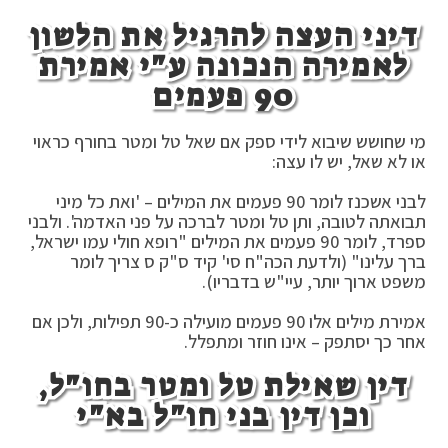
דיני העצה להרגיל את הלשון
לאמירה הנכונה ע"י אמירת
90 פעמים
מי שחושש שיבוא לידי ספק אם שאל טל ומטר בחורף כראוי
או לא שאל, יש לו עצה:
לבני אשכנז לומר 90 פעמים את המילים – 'ואת כל מיני
תבואתה לטובה, ותן טל ומטר לברכה על פני האדמה'. ולבני
ספרד, לומר 90 פעמים את המילים "רופא חולי עמו ישראל,
ברך עלינו" (ולדעת הכה"ח סי' קיד ס"ק ס צריך לומר
משפט ארוך יותר, עיי"ש בדבריו).
אמירת מילים אלו 90 פעמים מועילה כ-90 תפילות, ולכן אם
אחר כך יסתפק – אינו חוזר ומתפלל.
דין שאילת טל ומטר בחו"ל,
וכן דין בני חו"ל בא"י