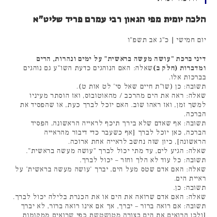
הלכה יומית מפי הגאון רבי עמרם פריד שליט"א
יום חמישי | כ"ג אב תשפ"ו
דיני ברכת "עושה מעשה בראשית" על ימים ונהרות, הרים
ומדברות (חלק ב)
שאלה: האם הנוהגים כדעת השו"ע גם נוהגים
בברכות אלו.
תשובה: כן (שו"ת חיים שאל סי' לט אות ט).
שאלה: ראה את הים מהרכב / מהאוטובוס, ואז הוסתר מעיניו
למשך זמן, ואז ראהו שוב. האם יוכל לברך כעת, או שהפסיד את
הברכה.
תשובה: אף שאדם שלא בירך תיכף לראייה הראשונה, הפסיד
הברכה, כאן יוכל לברך [אף כשעבר כדי דיבור מהראייה
הראשונה], כיון שזה נחשב לראייה אחת ארוכה.
שאלה: הגיע לים, עד מתי יכול לברך "עושה מעשה בראשית".
תשובה: כל עוד לא הלך וחזר – יכול לברך.
שאלה: האם אדם שטס מעל הים, יברך 'עושה מעשה בראשית' על
ראיית הים.
תשובה: כן.
שאלה: האם אדם שרואה את הים או את הכנרת בלילה יכול לברך.
תשובה: אם רואה ברור – יברך, אך אם אינו רואה ברור, לא יברך
[ולכן הרואים את הים בצורה מטושטשת כפי שרואים ממקומות