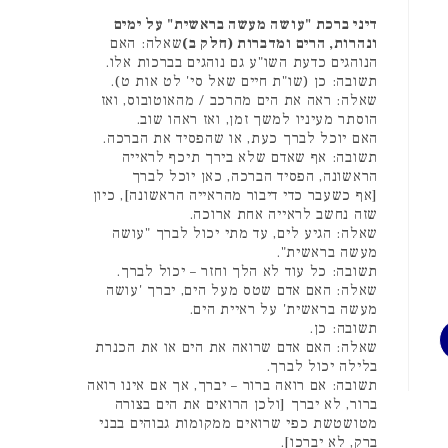
דיני ברכת "עושה מעשה בראשית" על ימים
ונהרות, הרים ומדברות (חלק ב)
שאלה: האם
הנוהגים כדעת השו"ע גם נוהגים בברכות אלו.
תשובה: כן (שו"ת חיים שאל סי' לט אות ט).
שאלה: ראה את הים מהרכב / מהאוטובוס, ואז
הוסתר מעיניו למשך זמן, ואז ראהו שוב.
האם יוכל לברך כעת, או שהפסיד את הברכה.
תשובה: אף שאדם שלא בירך תיכף לראייה
הראשונה, הפסיד הברכה, כאן יוכל לברך
[אף כשעבר כדי דיבור מהראייה הראשונה], כיון
שזה נחשב לראייה אחת ארוכה.
שאלה: הגיע לים, עד מתי יכול לברך "עושה
מעשה בראשית".
תשובה: כל עוד לא הלך וחזר – יכול לברך.
שאלה: האם אדם שטס מעל הים, יברך 'עושה
מעשה בראשית' על ראיית הים.
תשובה: כן.
שאלה: האם אדם שרואה את הים או את הכנרת
בלילה יכול לברך.
תשובה: אם רואה ברור – יברך, אך אם אינו רואה
ברור, לא יברך [ולכן הרואים את הים בצורה
מטושטשת כפי שרואים ממקומות גבוהים בבני
ברק, לא יברכו].