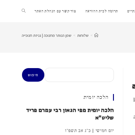
Toggle
יים
תרומה לבית ההוראה
צור קשר עם הנהלת האתר
website
>
שלוחות
>
שמן הנותר מחנוכה | גניזת חנוכייה
search
חיפוש
חיפוש
הלכה יומית
הלכה יומית מפי הגאון רבי עמרם פריד
שליט"א
יום חמישי | כ"ג אב תשפ"ו