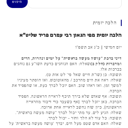
חיפוש
הלכה יומית
הלכה יומית מפי הגאון רבי עמרם פריד שליט"א
יום חמישי | כ"ג אב תשפ"ו
דיני ברכת "עושה מעשה בראשית" על ימים ונהרות, הרים
ומדברות (חלק ב)
שאלה: האם הנוהגים כדעת השו"ע גם נוהגים
בברכות אלו.
תשובה: כן (שו"ת חיים שאל סי' לט אות ט).
שאלה: ראה את הים מהרכב / מהאוטובוס, ואז הוסתר מעיניו
למשך זמן, ואז ראהו שוב. האם יוכל לברך כעת, או שהפסיד את
הברכה.
תשובה: אף שאדם שלא בירך תיכף לראייה הראשונה, הפסיד
הברכה, כאן יוכל לברך [אף כשעבר כדי דיבור מהראייה
הראשונה], כיון שזה נחשב לראייה אחת ארוכה.
שאלה: הגיע לים, עד מתי יכול לברך "עושה מעשה בראשית".
תשובה: כל עוד לא הלך וחזר – יכול לברך.
שאלה: האם אדם שטס מעל הים, יברך 'עושה מעשה בראשית' על