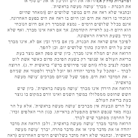
ומדברות (חלק א)
הרואה את הים התיכון או את ים סוף או
את הכנרת – מברך 'עושה מעשה בראשית'.
ובתנאי שלא ראה את הים במשך שלושים יום [ומאחר שהיום
הנוכחי בו רואה את הים וכן היום בו ראה את הים בפעם האחרונה,
אינם בכלל שלושים הימים – נמצא שמברך רק אם היום הנוכחי
הוא היום ה-32 לראייה הקודמת], אך אם ראה אינו מברך, ואף שלא
בירך בשעת הראיה הראשונה.
לפיכך אדם שראה את הכנרת, בין אם בירך ובין אם לא, אינו מברך
שוב על הים התיכון בתוך שלושים יום, וכן להפך.
הרואה את ים המלח אינו מברך, כיון שיש ספק האם נוצר בעת
בריאת העולם או שנוצר רק בשעת הפיכת סדום כאשר אשת לוט
הפכה לנציב מלח (והם שני פירושים ברש"י בראשית יד, ג). הרוצה
לברך – יסתכל על מדבר יהודה ואז יוכל לברך ולפטור את שניהם
– את המדבר ואת הים, מפני שעל שניהם מברכים 'עושה מעשה
בראשית'.
הרואה את הירדן אינו מברך 'עושה מעשה בראשית', כיון שיש
חשש שהוסט ממסלולו במשך השנים ואינו זורם במקום בו נוצר
בעת בריאת העולם.
על הרים וגבעות אין מברכים 'עושה מעשה בראשית', אלא על הר
גבוה מאד שנפש האדם מתפעלת בראייתו, כגון הרי האלפים וכדו'.
על החרמון מסתבר שיש לברך.
הרואה מדבר מברך 'עושה מעשה בראשית', ולכן הרואה את מדבר
יהודה או את מדבר סיני או את מדבר סהרה, יברך 'עושה מעשה
בראשית', ובתנאי שלא ראה מדבר בשלושים הימים האחרונים (ראה