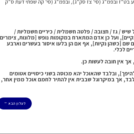
 בט"ז ובפמ"ג (סי' צז סק"ג), ובפמ"ג (סי' קה שפתי דעת ס"ק
ש / גז / חצובה / פלטה חשמלית / כיריים חשמליות /
קיים], ועל כן אדם המתארח במקומות נופש [מלונות, צימרים
ם שם [כשהן נקיות], אף אם הן בלעו איסור בעשרים וארבע
ים לכלי.
אך אין חובה לעשות כן.
יפך], ובלבד שהאוכל יהא מכוסה בשני כיסויים אטומים
בד, אך במיקרוגל שבבית אין להתיר לחמם אוכל ממין אחר,
לעלון הבא
→