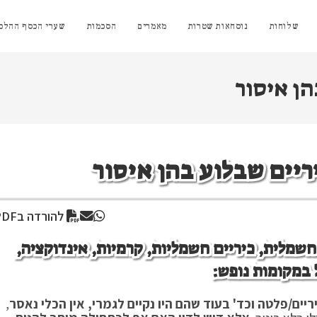
שלוחות
נוסחאות שטרות
מאמרים
הסכמות
שערי הכסף ההלכת
הן איסור
ריים שבלוע בהן איסור
להורדה בPDF
חשמלית, כיריים חשמליות, קרמיות, אינדוקציה,
 במקומות נופש:
יים/פלטה וכד' בעוד שהם היו נקיים לגמרי, אין הכלי נאסר
,