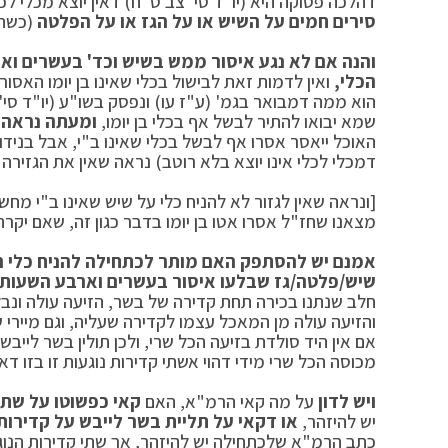
דהלכה פסוקה היא (יו"ד סי' צב ס"ח) דאין יוצא מכלי לכ
סירים חמים על השיש או על הגז או על הפלטה
(כשהם
והנה אם לא נגע איסור ממש בשיש וכד' בעשרים וא
הכלי,
ואין לדמות זאת לבישול בכלי שאינו בן יומו האסו
הוא ממה דמבואר בגמ' (ע"ז עו) ונפסק בשו"ע (יו"ד סי'
שמא יבואו להתיר לבשל אף בכלי בן יומו,
ומעתה נראה ש
האוכל ייאסר אסרו אף לבשל בכלי שאינו ב"י, אבל בנידון
דמכלי לכלי אינו יוצא בלא רוטב) נראה שאין את הגזירה ה
[ונראה שאין לגזור לא להניח כלי על שיש שאינו ב"י מח
מצאנו שחז"ל אסרו אטו בן יומו בדבר כגון זה, שאם יקרה
אמנם יש להסתפק האם מותר לכתחילה להניח כלי היתר
שיש/פלטה/גז שבלעו איסור בעשרים וארבע השעות 
חלב שנתנו בכירה תחת קדירה של בשר, הזיעה עולה ונב
והזיעה עולה מן המאכל עצמו לקדירה שעליה, וגם מיירי
אם אין היד סולדת בזיעה הכל שרי, ולכן תולין בשר לייבש
מכוסה הכל שרי מידי דהוי אשתי קדירות נוגעות זו בזו דאין
ויש לדון
על מה קאי הרמ"א, האם
קאי כפשוטו על
שתי 
יש להיזהר,
או דקאי על תליית בשר לייבש על קדירות
כתב הרמ"א שלכתחילה יש להיזהר, אך שתי קדירות הנוג