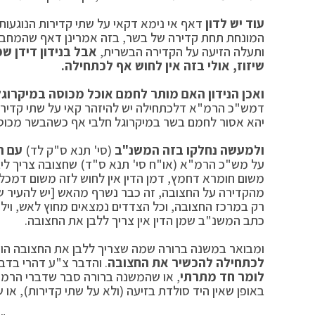
עוד יש לדון
דאף אי נימא דקאי על שתי קדירות הנוגעות 
המונחת תחת קדירה של בשר, בזה אמרינן דאף שהמחבת
ותעלה הזיעה על הקדירה הבשרית,
אבל בנידון דידן ש
שיזוז, אולי בזה אין לחוש אף לכתחילה.
ואכן הנידון האם מותר לחמם אוכל מכוסה במיקרוגל ט
דמש"כ הרמ"א דלכתחילה יש להיזהר קאי על שתי קדירות
יהא אסור לחמם בשר במיקרוגל חלבי אף כשהבשר מכוס
ולמעשה נחלקו בזה המשנ"ב
(סי' תנא ס"ק לד)
עם ה
על מש"כ הרמ"א (או"ח סי' תנא ס"ד) שחצובה צריך ליבו
משום חומרא דחמץ, דמן הדין אין לחוש לזה משום דמכלי
מהקדירה על החצובה, זה כבר נשרף מהאש [יש להעיר שיש
רק במרכז החצובה, וכל הצדדים נמצאים מחוץ לאש, ויל
כתב המשנ"ב שמן הדין אין צריך ללבן את החצובה.
ומבואר במשנה ברורה שמה שצריך ללבן את החצובה הו
לכתחילה להכשיר את החצובה
. והדבר צ"ע דהרי בדב
לומר חד מתרתי
, או שהמשנה ברורה סבר שדברי הרמ"א
באופן שאין היד סולדת בזיעה (ולא על שתי קדירות), או 