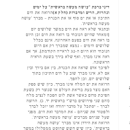
דיני ברכת "עושה מעשה בראשית" על ימים
ונהרות, הרים ומדברות (חלק א)
הרואה את הים
התיכון או את ים סוף או את הכנרת – מברך 'עושה
מעשה בראשית'.
ובתנאי שלא ראה את הים במשך שלושים יום
[ומאחר שהיום הנוכחי בו רואה את הים וכן היום
בו ראה את הים בפעם האחרונה, אינם בכלל
שלושים הימים – נמצא שמברך רק אם היום
הנוכחי הוא היום ה-32 לראייה הקודמת], אך אם
ראה אינו מברך, ואף שלא בירך בשעת הראיה
הראשונה.
לפיכך אדם שראה את הכנרת, בין אם בירך ובין
אם לא, אינו מברך שוב על הים התיכון בתוך
שלושים יום, וכן להפך.
הרואה את ים המלח אינו מברך, כיון שיש ספק
האם נוצר בעת בריאת העולם או שנוצר רק בשעת
הפיכת סדום כאשר אשת לוט הפכה לנציב מלח
(והם שני פירושים ברש"י בראשית יד, ג). הרוצה
לברך – יסתכל על מדבר יהודה ואז יוכל לברך
ולפטור את שניהם – את המדבר ואת הים, מפני
שעל שניהם מברכים 'עושה מעשה בראשית'.
הרואה את הירדן אינו מברך 'עושה מעשה
בראשית', כיון שיש חשש שהוסט ממסלולו במשך