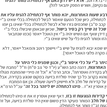
לי בלא רוטב.
אלא דיש לדון האם אף לכתחילה מותר להניח
 נקיים), ושורש הספק יתבאר להלן.
רבע שעות האחרונות, יהא מותר אף לכתחילה להניח עליו את
ר לכתחילה, כיוון שכל הטעם שאסור לבשל לכתחילה בכלי שאינו ב"י
 קכב ס"ב) שחכמים גזרו שלא לבשל לכתחילה בכלי שאינו בן יומו
כל זה שייך רק בסיר בישול
, שכיוון שבאופן שיבשלו בכלי ב"י
 דידן שאף אם השיש יהיה ב"י אין האוכל ייאסר (וכמו שנתבאר
זו ומותר להניח כלי על שיש שאינו ב"י.
שש שמא יבוא להניח על שיש ב"י ויישפך רוטב והמאכל ייאסר, דלא
 מקרה פלוני האוכל ייאסר].
 ב"י על כלי איסור ב"י, וכגון שמניח כלי היתר על
האחרונות
, דהנה כתב השו"ע (יו"ד סי' צב ס"ח) וז"ל "מחבת של
לע בקדירה ואוסרתה", וכתב הרמ"א "וכל זה מיירי שהמחבת מגולה
 שהוא בקרוב כל כך שהיד סולדת בזיעה במקום שנוגע בקדירה, אבל
 על קדירות של חלב ולא חיישינן לזיעה שעולה. וכן אם המחבת
 אוסרין זא"ז...
מיהו לכתחלה יש ליזהר בכל זה
" עכ"ל הרמ"א.
קדירות הנוגעות זו בזו
, דאף שאין אוסרין זו את זו מיהו לכתחילה
 של חלב
המותר מעיקר הדין משום שאין היד סולדת בזיעה, ועל זה
עות זב"ז מותר אף לכתחילה.