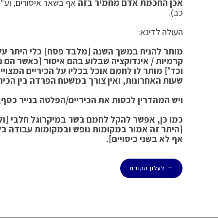
אכן החכמת אדם מחמיר בזה
אף בשאר איסורים, וע"ע
כב).
העולה לדינא:
מותר להניח במשך השנה [מלבד פסח] כלי היתר על שי
קרמיות / אינדוקציה שבלוע בהם איסור [כאשר הם נ
וכד'] מותר לו לחמם אוכל בכליו על הכיריים המצויי
שעות האחרונות, ואין צורך במשטח הפרדה בין הכירי
ויש המהדרין לכסות את הכיריים/הפלטה בנייר כסף, 
כמו כן, אפשר להקל לחמם בשר במיקרוגל חלבי [ולה
[היתר זה אמור במקומות נופש ובמקומות עבודה בל
אף לא בשני כיסויים].
לעלון הקודם
←