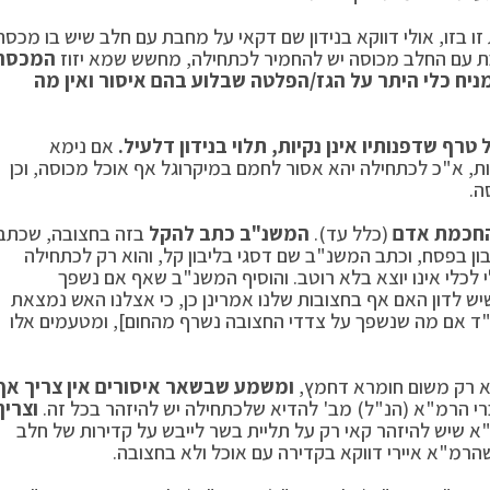
זו בזו, אולי דווקא בנידון שם דקאי על מחבת עם חלב שיש בו מכסה
 עם החלב מכוסה יש להחמיר לכתחילה, מחשש שמא יזוז
המכסה
מניח כלי היתר על הגז/הפלטה שבלוע בהם איסור ואין מה
רף שדפנותיו אינן נקיות, תלוי בנידון דלעיל.
אם נימא
, א"כ לכתחילה יהא אסור לחמם במיקרוגל אף אוכל מכוסה, וכן
ה.
חכמת אדם
(כלל עד).
המשנ"ב כתב להקל
בזה בחצובה, שכתב
ן בפסח, וכתב המשנ"ב שם דסגי בליבון קל, והוא רק לכתחילה
 לכלי אינו יוצא בלא רוטב. והוסיף המשנ"ב שאף אם נשפך
 לדון האם אף בחצובות שלנו אמרינן כן, כי אצלנו האש נמצאת
"ד אם מה שנשפך על צדדי החצובה נשרף מהחום], ומטעמים אלו
א רק משום חומרא דחמץ,
ומשמע שבשאר איסורים אין צריך אף
רי הרמ"א (הנ"ל) מב' להדיא שלכתחילה יש להיזהר בכל זה.
וצריך
 שיש להיזהר קאי רק על תליית בשר לייבש על קדירות של חלב
שהרמ"א איירי דווקא בקדירה עם אוכל ולא בחצובה.