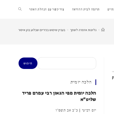
Toggle
יים
תרומה לבית ההוראה
צור קשר עם הנהלת האתר
website
>
גליונות אזמרה לשמך
>
בעניין שימוש בכיריים שבלוע בהן איסור
search
חיפוש
חיפוש
הלכה יומית
הלכה יומית מפי הגאון רבי עמרם פריד
שליט"א
יום רביעי | כ"ב אב תשפ"ו