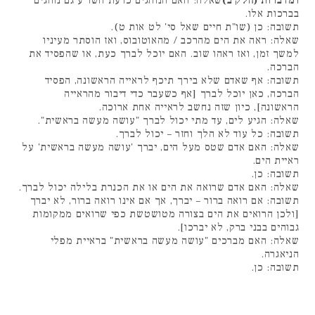
ומדברות (חלק ב)
שאלה: האם הנוהגים כדעת השו"ע גם נוהגים
בברכות אלו.
תשובה: כן (שו"ת חיים שאל סי' לט אות ט).
שאלה: ראה את הים מהרכב / מהאוטובוס, ואז הוסתר מעיניו
למשך זמן, ואז ראהו שוב. האם יוכל לברך כעת, או שהפסיד את
הברכה.
תשובה: אף שאדם שלא בירך תיכף לראייה הראשונה, הפסיד
הברכה, כאן יוכל לברך [אף כשעבר כדי דיבור מהראייה
הראשונה], כיון שזה נחשב לראייה אחת ארוכה.
שאלה: הגיע לים, עד מתי יכול לברך "עושה מעשה בראשית".
תשובה: כל עוד לא הלך וחזר – יכול לברך.
שאלה: האם אדם שטס מעל הים, יברך 'עושה מעשה בראשית' על
ראיית הים.
תשובה: כן.
שאלה: האם אדם שרואה את הים או את הכנרת בלילה יכול לברך.
תשובה: אם רואה ברור – יברך, אך אם אינו רואה ברור, לא יברך
[ולכן הרואים את הים בצורה מטושטשת כפי שרואים ממקומות
גבוהים בבני ברק, לא יברכו].
שאלה: האם מברכים "עושה מעשה בראשית" בראיית מפלי
הניאגרה.
תשובה: כן.