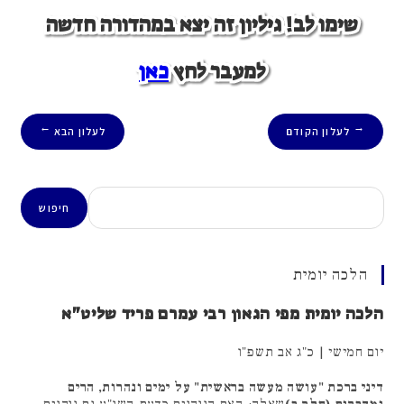
שימו לב! גיליון זה יצא במהדורה חדשה
למעבר לחץ
כאן
לעלון הקודם
לעלון הבא
→
←
חיפוש
חיפוש
הלכה יומית
הלכה יומית מפי הגאון רבי עמרם פריד שליט"א
יום חמישי | כ"ג אב תשפ"ו
דיני ברכת "עושה מעשה בראשית" על ימים ונהרות, הרים