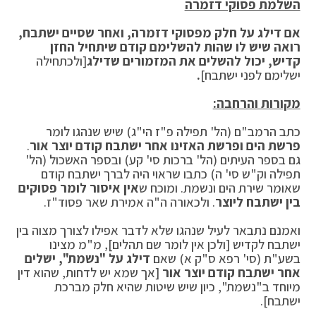
השלמת פסוקי דזמרה
אם דילג על חלק מפסוקי דזמרה, ואחר שסיים ישתבח,
רואה שיש לו שהות להשלימם קודם שיתחיל החזן
קדיש, יכול להשלים את המזמורים שדילג
[ולכתחילה
ישלימם לפני ישתבח]
.
מקורות והרחבה:
כתב הרמב"ם (הל' תפילה פ"ז הי"ג) שיש שנהגו לומר
פרשת הים ופרשת האזינו אחר ישתבח קודם יוצר אור
.
גם בספר העיתים (הל' ברכות סי' קע) ובספר האשכול (הל'
תפילה וק"ש סי' ה) כתבו שראוי היה לברך ישתבח קודם
שאומר שירת הים ונשמת. ומוכח ש
אין איסור לומר פסוקים
בין ישתבח ליוצר
. ולכאורה ה"ה אמירת שאר פסוד"ז.
ואמנם נתבאר לעיל שנהגו שלא לדבר אפילו לצורך מצוה בין
ישתבח לקדיש [ולכן אין לומר שם תהלים], מ"מ מצינו
בשע"ת (סי' רפא ס"ק א) שאם
דילג על "נשמת", ישלים
אחר ישתבח קודם יוצר אור
[אך שמא יש לדחות, שהוא דין
מיוחד ב"נשמת", כיון שיש שיטות שהיא חלק מברכת
ישתבח].