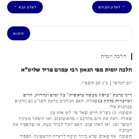
לעלון הקודם
לעלון הבא
→
←
חיפוש
חיפוש
הלכה יומית
הלכה יומית מפי הגאון רבי עמרם פריד שליט"א
יום חמישי | כ"ג אב תשפ"ו
דיני ברכת "עושה מעשה בראשית" על ימים ונהרות, הרים
ומדברות (חלק ב)
שאלה: האם הנוהגים כדעת השו"ע גם נוהגים
בברכות אלו.
תשובה: כן (שו"ת חיים שאל סי' לט אות ט).
שאלה: ראה את הים מהרכב / מהאוטובוס, ואז הוסתר מעיניו
למשך זמן, ואז ראהו שוב. האם יוכל לברך כעת, או שהפסיד את
הברכה.
תשובה: אף שאדם שלא בירך תיכף לראייה הראשונה, הפסיד