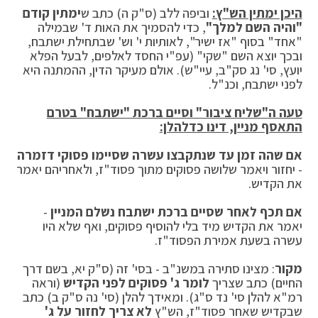
היכן ימתין הש"ץ:
וביפה ללב (ס"ק ה) כתב ש
ימתין קודם
"והיה השם למלך"
, כדי להסמיך את האות ד' שבמילה
"אחד" בסוף "אז ישיר", לאותיות י' וש' שבתחילת ישתבח,
ובכך יוצא השם "שקי" (עפ"י החסד לאלפים, לבעל הפלא
יועץ, סי' נג סק"ב, עיי"ש). אולם מעיקר הדין, ההמתנה היא
לפני ישתבח, וכנ"ל.
טעה ה"שליח ציבור" וסיים ברכת "ישתבח" בטרם
התאסף מניין, דינו כדלהלן:
אם שהה זמן עד שנתקבצו עשרה שסיימו פסוקי דזמרה
- יחזור ויאמר שלושה פסוקים מתוך פסוד"ז, ולאחריהם יאמר
את הקדיש.
אם תכף לאחר שסיים ברכת ישתבח נשלם המניין
-
יאמר את הקדיש מיד בלי להוסיף פסוקים, ואף שלא היו
עשרה בשעת אמירת הפסוד"ז.
מקור
: מצינו סתירה במשנ"ב - בסי' זה (ס"ק יא, בשם דרך
החיים) כתב שצריך
לומר ג' פסוקים לפני הקדיש
(וראה
רמ"א להלן סי' נד ס"ג). ומאידך להלן (סי' נה ס"ק ב) כתב
שבקדיש שאחר פסוד"ז, הש"ץ
לא צריך לחזור על ג'