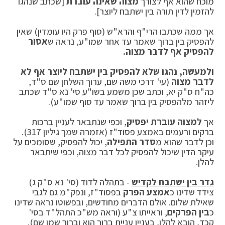
מוכח שהוא אף לצורך
מצוה שאינה עוברת
[שכתב שנהגו
להזמין לדין תורה בין ישתבח ליוצר].
אך ממה שכתבו הרי"ף והרא"ש (סוף פרק היו עומדין) שאין
להפסיק בין ברוך שאמר עד אחר שמו"ע, נראה ש
אסור
להפסיק אף לדבר מצוה.
ולמעשה, נהגו שלא להפסיק בין ישתבח ליוצר אף לא
לדבר מצוה
(עי' דרכי משה שם, ערוך השלחן שם ס"ד,
כה"ח ס"ק יא, וכתב שכן משמע בשו"ע סי' נא ס"ד שכתב
ליזהר מלהפסיק בין ברוך שאמר עד סוף שמו"ע).
אך
למצוה עוברת יפסיק
, וכפי שנתבאר לעניין ברכות
ברקים ורעמים באמצע פסוד"ז (אזמרה שמך גיליון 317).
וכן לדבר שהוא מ
סדר התפילה
, יכול להפסיק, שסומכים על
עיקר הדין שיכול להפסיק לכל דבר מצוה, וכפי שיתבאר
להלן.
גדר בין ישתבח לקדיש
- בתהלה לדוד (סי' נא ס"ק ג)
צידד שדינו כ
אמצע הפרק
בפסוד"ז, ונפק"מ גם לגבי
שאילת שלום. אולם הדברים מחודשים, ובפשוטו נראה שדינו
כ
בין הפרקים
, וראייתו צ"ע (וראה מש"כ התהל"ד בסי'
קכד, הובא להלן, בעניין עניית ברוך הוא וברוך שמו שם).