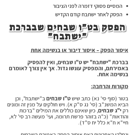
המסיים פסוקי דזמרה לפני הציבור
הפסק לאחר ישתבח קודם הקדיש
הפסק בט"ו שבחים שבברכת
"ישתבח"
איסור הפסק – איסור דיבור או בנשימה אחת
בברכת "ישתבח" יש ט"ו שבחים, ואין להפסיק
באמירתם, והמפסיק עונשו גדול. אך אין צורך לאומרם
בנשימה אחת.
מקורות והרחבה:
בטור (סוף סי' נא) כתב שיש
ט"ו שבחים
ב"ישתבח", וכן
הביא המשנ"ב (סי' נג ס"ק א). ויש חולקים על מנין זה ומונים
רק
י"ג שבחים
, כיון שאינם כוללים את המילים "ברכות
והודאות" (כ"ה בזוהר פרשת תרומה, ועי' מעשה רב סי' לא,
חיי"א ח"א כלל יח ס"ד).
ונחלקו האחרונים האם איסור הפסק באמירת השבחים,