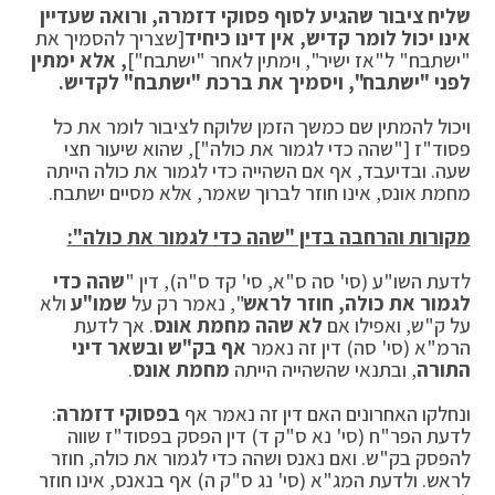
שליח ציבור שהגיע לסוף פסוקי דזמרה, ורואה שעדיין
אינו יכול לומר קדיש, אין דינו כיחיד
[שצריך להסמיך את
"ישתבח" ל"אז ישיר", וימתין לאחר "ישתבח"]
, אלא ימתין
לפני "ישתבח", ויסמיך את ברכת "ישתבח" לקדיש.
ויכול להמתין שם כמשך הזמן שלוקח לציבור לומר את כל
פסוד"ז ["שהה כדי לגמור את כולה"], שהוא שיעור חצי
שעה. ובדיעבד, אף אם השהייה כדי לגמור את כולה הייתה
מחמת אונס, אינו חוזר לברוך שאמר, אלא מסיים ישתבח.
מקורות והרחבה בדין "שהה כדי לגמור את כולה":
לדעת השו"ע (סי' סה ס"א, סי' קד ס"ה), דין "
שהה כדי
לגמור את כולה, חוזר לראש
", נאמר רק על
שמו"ע
ולא
על ק"ש, ואפילו אם
לא שהה מחמת אונס
. אך לדעת
הרמ"א (סי' סה) דין זה נאמר
אף בק"ש ובשאר דיני
התורה
, ובתנאי שהשהייה הייתה
מחמת אונס
.
ונחלקו האחרונים האם דין זה נאמר אף
בפסוקי דזמרה
:
לדעת הפר"ח (סי' נא ס"ק ד) דין הפסק בפסוד"ז שווה
להפסק בק"ש. ואם נאנס ושהה כדי לגמור את כולה, חוזר
לראש. ולדעת המג"א (סי' נג ס"ק ה) אף בנאנס, אינו חוזר