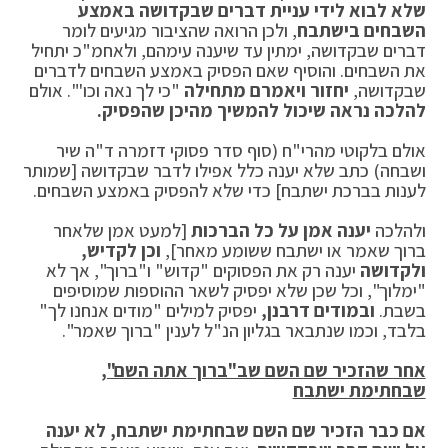
שלא לבוא לידי עניית דברים שבקדושה באמצע
השבחים בישתבח
, ולכן הרואה שהציבור מגיעים לומר
דברים שבקדושה, ימתין עד שיענה עימהם, ולאחמ"כ יתחיל
את השבחים. והוסיף שאם הפסיק באמצע השבחים לדברים
שבקדושה,
יחזור ויאמרם מתחילה
"כי לך נאה וכו'". אולם
להלכה נראה שיכול להמשיך מהיכן שהפסיק.
אולם בלקוטי מהרי"ח (סוף סדר פסוקי דזמרה ד"ה שיר
ושבחה) כתב שלא יענה כלל אפילו לדבר שבקדושה [שמותר
לענות בברכת ישתבח] כדי שלא להפסיק באמצע השבחים.
ולהלכה
יענה אמן על כל הברכות
[למעט אמן שלאחר
ברוך שאמר או ישתבח ששומע מאחר],
וכן לקדיש,
ולקדושה
יענה רק את הפסוקים "קדוש" ו"ברוך", אך לא
"ימלוך", וכל שכן שלא יפסיק לשאר ההוספות שמוסיפים
בשבת.
ובמודים דרבנן,
יפסיק למילים "מודים אנחנו לך"
בלבד, וכמו שנתבאר בגליון הנ"ל לענין "ברוך שאמר".
אחר שהזכיר שם השם שב"ברוך אתה השם",
שבחתימת ישתבח
אם כבר הזכיר שם השם שבחתימת ישתבח, לא יענה