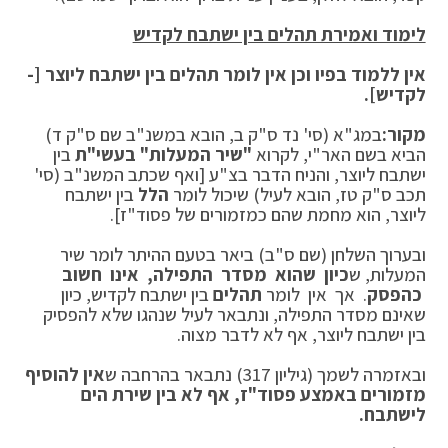
לימוד ואמירת תהלים בין ישתבח לקדיש
אין ללמוד בפיו וכן אין לומר תהלים בין ישתבח ליוצר [-
לקדיש].
מקור:
במג"א (סי' נד ס"ק ב, הובא במשנ"ב שם ס"ק ד)
הביא בשם האר"י, לקרוא
"שיר המעלות" בעשי"ת
בין
ישתבח ליוצר, והניח הדבר בצ"ע [ואף שכתב המשנ"ב (סי'
תכב ס"ק טז, הובא לעיל) שיכול לומר
הלל
בין ישתבח
ליוצר, הוא מחמת שהם כמזמורים של פסוד"ז].
ובערוך השלחן (שם ס"ב) ביאר בטעם ההיתר לומר שיר
המעלות, ש
כיון שהוא מסדר התפילה, אינו חשוב
כהפסק
. אך אין לומר
תהלים
בין ישתבח לקדיש, כיון
שאינם מסדר התפילה, ונתבאר לעיל שנהגו שלא להפסיק
בין ישתבח ליוצר, אף לא לדבר מצוה.
ובאזמרה לשמך (גיליון 317) נתבאר בהרחבה ש
אין להוסיף
מזמורים באמצע פסוד"ז, אף לא בין שירת הים
לישתבח.