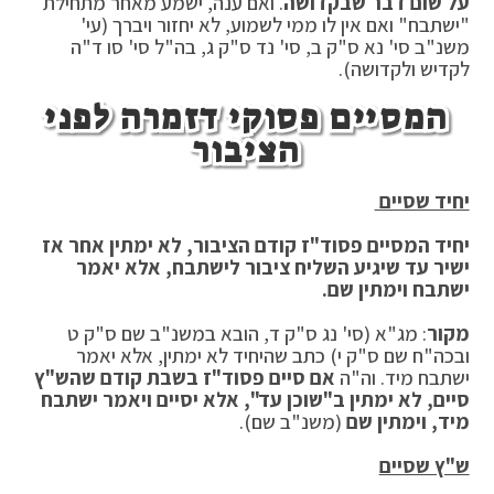
על שום דבר שבקדושה
. ואם ענה, ישמע מאחר מתחילת
"ישתבח" ואם אין לו ממי לשמוע, לא יחזור ויברך (עי'
משנ"ב סי' נא ס"ק ב, סי' נד ס"ק ג, בה"ל סי' סו ד"ה
לקדיש ולקדושה).
המסיים פסוקי דזמרה לפני
הציבור
יחיד שסיים
יחיד המסיים פסוד"ז קודם הציבור, לא ימתין אחר אז
ישיר עד שיגיע השליח ציבור לישתבח, אלא יאמר
ישתבח וימתין שם.
מקור
: מג"א (סי' נג ס"ק ד, הובא במשנ"ב שם ס"ק ט
ובכה"ח שם ס"ק י) כתב שהיחיד לא ימתין, אלא יאמר
ישתבח מיד. וה"ה
אם סיים פסוד"ז בשבת קודם שהש"ץ
סיים, לא ימתין ב"שוכן עד", אלא יסיים ויאמר ישתבח
מיד, וימתין שם
(משנ"ב שם).
ש"ץ שסיים