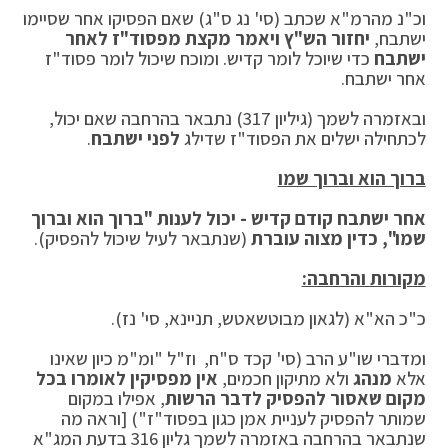
וכ"נ מהרמ"א שכתב (סי' נג ס"ג) שאם הפסיקו אחר שסיימו
ישתבח,
יחזור הש"ץ ויאמר מקצת מפסוד"ז לאחר
ישתבח
כדי שיוכל לומר קדיש. ומוכח שיכול לומר פסוד"ז
אחר ישתבח.
ובאזמרה לשמך (גיליון 317) נתבאר בהרחבה שאם יכול,
לכתחילה ישלים את הפסוד"ז שדילג
לפני ישתבח
.
ברוך הוא וברוך שמו
אחר ישתבח קודם קדיש - יכול לענות "ברוך הוא וברוך
שמו", כדין מצוה עוברת
(שנתבאר לעיל שיכול להפסיק).
מקורות והרחבה:
כ"כ הא"א (לגאון מבוטשאטש, תניינא, סי' נז).
ומדברי שו"ע הרב (סי' קכד ס"ח, וז"ל "ומ"מ כיון שאינו
אלא
מנהג
ולא מתיקון חכמים,
אין מפסיקין לאומרו בכל
מקום שאסור להפסיק לדבר הרשות
, אפילו במקום
שמותר להפסיק לעניית אמן כגון בפסוד"ז") [וראה מה
שנתבאר בהרחבה באזמרה לשמך גליון 316 בדעת המג"א