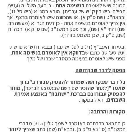
הכוונה שיש לאומרם
בנשימה אחת
- כן דעת השל"ה (ענייני
תפילה, ריש דין ק"ש של ערבית), הובא במג"א (ריש סי' נג),
ובבאה"ט (שם ס"ק א). או שהכוונה שיש לאומרם
ברצף
, אך
אין צריך לאומרם בנשימה אחת - כן דעת הגר"א (מעשה רב,
שם) והחיי"א (שם), וכך פסק המשנ"ב (שם ס"ק א) והכה"ח
(שם, ס"ק ב, שכן משמע בזוהר).
ובסידור היעב"ץ (דינים לפני ישתבח) ובבא"ח (ש"א פרשת
ויגש סע' טו) כתבו ש
בדווקא אין לאומרם בנשימה אחת
,
מפני שיש לאומרם בנעימה כמסדר שבחו של מלך.
הפסק לדבר שבקדושה
כל דבר שבקדושה שמותר להפסיק עבורו ב"ברוך
שאמר"
[לאחר שהזכיר שם השם שבאמצע הברכה]
, מותר
להפסיק עבורו גם בברכת "ישתבח" באמצע אמירת
השבחים.
וראה במקור.
מקורות והרחבה:
כן התבאר בהרחבה באזמרה לשמך גיליון 315, מדברי
המשנ"ב (סי' נא ס"ק ב). ובבא"ח (שם) כתב שצריך
ליזהר