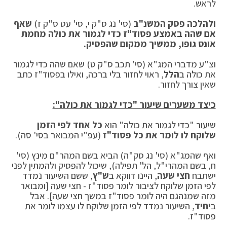
לראש.
ולהלכה פסק המשנ"ב
(סי' נג ס"ק י, סי' עט ס"ק ז)
שאף
אם שהה באמצע פסוד"ז כדי לגמור את כולה מחמת
אונס גופו, ממשיך ממקום שהפסיק.
וצ"ע מדברי המג"א (סי' תכב ס"ק ט) שאם שהה כדי לגמור
את כולה ב
הלל
, ראוי לחזור בלי ברכה, ואילו בפסוד"ז כתב
שאין צורך לחזור.
כיצד משערים שיעור "כדי לגמור את כולה":
שיעור "כדי לגמור את כולה" הוא
כל אחד לפי הזמן
שלוקח לו לומר את כל פסוד"ז
(עפ"י המבואר בסי' סה).
ואף שהמג"א (סי' נג סק"ה) הביא בשם המהר"ם מינץ (סי'
ח, בשם המהרי"ל, הל' תפילה), שיכול להפסיק ולהמתין לפני
ישתבח
חצי שעה
, היינו דווקא ב
ש"ץ
, ששם השיעור נמדד
לפי הזמן שלוקח לציבור לומר פסוד"ז - חצי שעה [ומבואר
מזה שמנהגם היה לומר פסוד"ז במשך חצי שעה]. אבל
ב
יחיד
, השיעור נמדד לפי הזמן שלוקח לו עצמו לומר את
פסוד"ז.