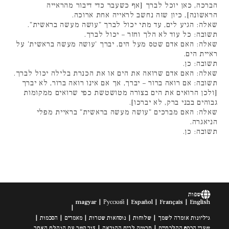
הברכה, כאן יוכל לברך [אף כשעבר כדי דיבור מהראייה
הראשונה], כיון שזה נחשב לראייה אחת ארוכה.
שאלה: הגיע לים, עד מתי יכול לברך "עושה מעשה בראשית".
תשובה: כל עוד לא הלך וחזר – יכול לברך.
שאלה: האם אדם שטס מעל הים, יברך 'עושה מעשה בראשית' על
ראיית הים.
תשובה: כן.
שאלה: האם אדם שרואה את הים או את הכנרת בלילה יכול לברך.
תשובה: אם רואה ברור – יברך, אך אם אינו רואה ברור, לא יברך
[ולכן הרואים את הים בצורה מטושטשת כפי שרואים ממקומות
גבוהים בבני ברק, לא יברכו].
שאלה: האם מברכים "עושה מעשה בראשית" בראיית מפלי
הניאגרה.
תשובה: כן.
שפות
magyar
Русский
Español
Français
English
גיליונות אזמרה לשמך
שלוחות
נוסחאות שטרות
מאמרים
הסכמות
שערי הכסף ההלכתיים
תרומה לבית ההוראה
צור קשר עם הנהלת האתר