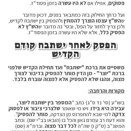
פסוקים
, אפילו אם
לא היו עשרה
בזמן פסוד"ז.
ועל כרחך החילוק בזה כמתבאר בפנים, דכאן מדובר
ש
הש"ץ עצמו הוצרך להמתין
ולהפסיק בין ישתבח לקדיש,
ולכן צריך לחזור על הפס', ובסי' נה מדובר ש
הש"ץ לא
הפסיק כלל
, אלא שלא היו עשרה בזמן הפסוד"ז.
הפסק לאחר ישתבח קודם
הקדיש
משסיים את ברכת "ישתבח" ועד תחילת הקדיש שלפני
ברכת "יוצר" - מן הדין מותר להפסיק בדיבור לצורך
מצוה, ונהגו שלא להפסיק אלא למצוה עוברת בלבד.
מקורות והרחבה:
בשו"ע (סי' נד ס"ג) כתב "
המספר בין ישתבח ליוצר,
עבירה היא בידו
. ויש מי שאומר
שלצרכי ציבור או לפסוק
צדקה
למי שבא להתפרנס מן הצדקה,
מותר להפסיק
".
והוא דעת רב עמרם גאון והכל בו (הובאו בב"י שם). וכתב
המשנ"ב (ס"ק ו) שה"ה
לכל דבר מצוה
. וברמ"א (שם)