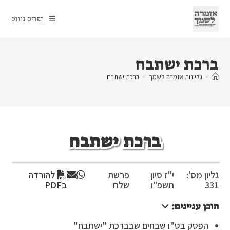
Ski
t
תפריט ניווט
conten
ברכת ישתבח
>
גליונות אזמרה לשמך
>
ברכת ישתבח
ברכת ישתבח
גליון מס':
י"ז סיון
פרשת
להורדה
331
תשפ"ו
שלח
בPDF
תוכן עניינים:
הפסק בט"ו שבחים שבברכת "ישתבח"