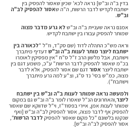
בדין ב"ה וב"ש] נראה לכא' שכיון שאסור להפסיק בין
ישתבח לקדיש לדבר הרשות, ה"ה ש
אסור להפסיק לב"ה
וב"ש.
אמנם נראה שעניית ב"ה וב"ש
לא גרע מדבר מצוה
שמותר להפסיק עבורו בין ישתבח לקדיש.
וראה מש"כ התהלה לדוד (שם סק"ד, וז"ל "
לכאורה בין
ישתבח ליוצר מותר לענות ב"ה וב"ש
דעדיף מיתברך
וישתבח, אבל מלשון הרב ז"ל ס"ח "אין מפסיקין לאומרו
בכ"מ שאסור להפסיק לדבר הרשות" ע"כ, משמע דגם בין
ישתבח ליוצר
אסור
דגם שם אסור להפסיק, אלא לדבר
מצוה, כמ"ש בסי' נד ס"ג, וצ"ע למה גרע מיתברך
וישתבח").
ולמעשה נראה שמותר לענות ב"ה וב"ש בין ישתבח
ליוצר
,והאחרונים הנ"ל שאסרו לומר ב"ה וב"ש גם במקום
שמותר לענות אמן, איירי בפסוד"ז, וי"ל שדווקא שם שאסור
להפסיק אף לדבר מצוה, אסור להפסיק לב"ה וב"ש [ואף
שנקטו בלשונם "כל מקום שאסור להפסיק
לדבר הרשות
",
אסור להפסיק לב"ה וב"ש].