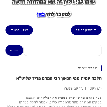
שימו לב! גיליון זה יצא במהדורה חדשה
למעבר לחץ
כאן
לעלון הקודם
לעלון הבא
→
←
חיפוש
חיפוש
הלכה יומית
הלכה יומית מפי הגאון רבי עמרם פריד שליט"א
יום ראשון | כ"ו אב תשפ"ו
עצה לאדם שאינו יכול לטבול את הכלי:
אדם הנמצא
במקום המרוחק מאד מהמקווה כלים, אפשר להקל במקום
הצורך שיפקיר את הכלי בפני שלשה, ואחרים [שאינם בעלי הכלי]