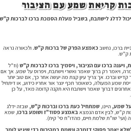
כות קריאת שמע עם הציבור
יכול לדלג לישתבח, בשביל מעלת הסמכת ברכו לברכות ק"ש.
יית ברכו, נחשב
כאמצע הפרק של ברכות ק"ש.
ולכאורה נראה
 ק"ש.
 ויענה ברכו עם הציבור, ויסמיך ברכו לברכות ק"ש
(וז"ל
מרה, ויאמר רק ברוך שאמר ואשרי וישתבח, ויפרוס על שמע. אך אם
 קדיש וברכו. אך צריך עיון קצת מה יעשה אחר כך, אם טוב יותר
יסת שמע המעולה, כשאומר תכף יוצר אור אחריו כידוע, או דיתחיל
אחרונים דברוך שאמר וישתבח היא תקנה קדומה מאד, על כן
ל שמע,
היינו,
שמתחיל כעת ברכו וברכות ק"ש,
שבזה ידלג
ות ק"ש, לבין אדם הנמצא
באמצע פסוד"ז ושומע ברכו
, שמא
 (ועי' שו"ת שלמת חיים, מהדו"ח סי' קיח).
שלא יאמר פסוקי דזמרה ונשמת במהירות כדי שיגיע לומר