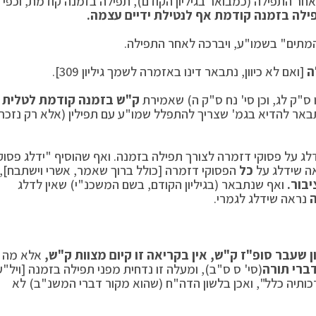
ר התפילה (כמבואר בגיליון הקודם), תפילה בזמנה קודמת, וכפי
לה בזמנה קודמת אף לנטילת ידיים עצמה.
המתים" בשמו"ע, ויברכה לאחר התפילה.
ה
[ואם לא כיוון, נתבאר דינו באזמרה לשמך גיליון 309].
ו ס"ק לג, וכן סי' נח ס"ק ה) שאמירת
ק"ש בזמנה קודמת לטלית
אר להדיא בגמ' שצריך להתפלל שמו"ע עם תפילין (אלא רק נזכר
לג על פסוקי דזמרה לצורך תפילה בזמנה. ואף שהוסיף "ידלג פסוק
ה שידלג על
כל
הפסוקי דזמרה [כולל ברוך שאמר, אשרי וישתבח],
בור.
ואף שנתבאר (בגיליון הקודם, בשם המשכנ"י) שאין לדלג
ה
נראה שידלג לגמרי.
ן שעבר סופ"ז ק"ש, אין בקריאה זו קיום מצוות ק"ש,
אלא מה
ברי תורה
(סי' ס ס"ב), ומעלה זו נדחית מפני תפילה בזמנה [ויל"ע
ותיה כלל", ואכן בלשון הדה"ח (שהוא מקור דברי המשנ"ב) לא