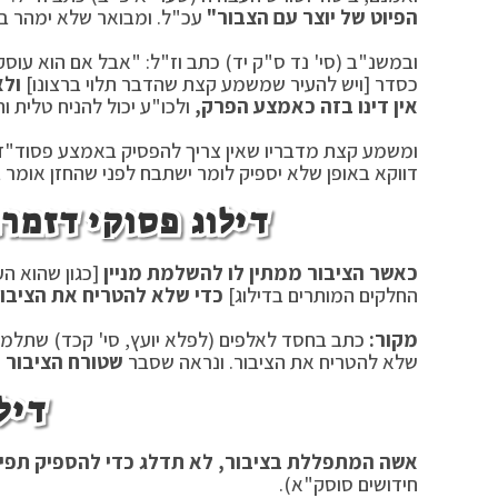
הפיוט של יוצר עם הצבור"
עכ"ל. ומבואר שלא ימהר בא
ובמשנ"ב (סי' נד ס"ק יד) כתב וז"ל: "אבל אם הוא עוס
כסדר [ויש להעיר שמשמע קצת שהדבר תלוי ברצונו]
ולא
אין דינו בזה כאמצע הפרק,
ולכו"ע יכול להניח טלית ות
ומשמע קצת מדבריו שאין צריך להפסיק באמצע פסוד"ז ו
דווקא באופן שלא יספיק לומר ישתבח לפני שהחזן אומר ברכו] 
דילוג פסוקי דזמ
כאשר הציבור ממתין לו להשלמת מניין
[כגון שהוא הע
החלקים המותרים בדילוג]
כדי שלא להטריח את הציבור
מקור:
כתב בחסד לאלפים (לפלא יועץ, סי' קכד) שתלמיד 
שלא להטריח את הציבור. ונראה שסבר
שטורח הציבור 
דיל
אשה המתפללת בציבור, לא תדלג כדי להספיק תפיל
חידושים סוסק"א).