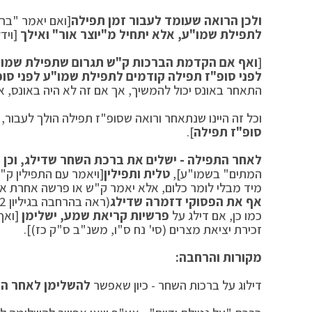
ולכן הרואה שעומד לעבור זמן תפילה
[ואם יאמר "ברו
לתפילת שמו"ע, אלא יתחיל מ"יוצר אור" ואילך
[ויד
[
ואף אם הקדמת הברכות ק"ש תגרום שתפילת שמו"ע
לפני סופ"ז תפילה קודמים לתפילת שמו"ע לפני סופ
התאחר באונס יכול להמשיך, אך אם זה לא היה באונס, אי
וכל זה היינו שנתאחר ורואה שסופ"ז תפילה הולך לעבור,
סופ"ז תפילה
].
לאחר התפילה - ישלים את ברכת השחר שדילג, וכן 
המתים" בשמו"ע],
טלית ותפילין
[ויאמר עם התפילין ק"ש
מיד מבלי לומר כלום, אלא יאמר ק"ש או פרשה אחרת או 
אף את הפסוקי דזמרה שדילג
(ראה בהרחבה בגיליון 132), אך אם דילג על
כמו כן, אם דילג על
פרשיות קריאת שמע, ישלימן
[ואף
זכירת יציאת מצרים (סי' נח ס"ו, משנ"ב ס"ק כז)].
מקורות והרחבה:
דילוג על ברכות השחר - כיון שאפשר
להשלימן לאחר הת