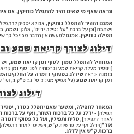
ונראה שאף מי שאינו זהיר להתפלל כותיקין, אם איח
אמנם הזהיר להתפלל כותיקין,
אם לא יספיק להתפלל כ
וישתבח [וכן על ברכת "על נטילת ידיים", אלוקי נשמה, ב
תפילה כותיקין.
אמנם למעשה אין הדבר מצוי כל כך שי
דילוג לצורך קריאת שמע וב
המתחיל להתפלל סמוך לסוף זמן קריאת שמע,
ויש 
[ויפסיד מעלת קריאת שמע וברכותיה לפני סוף זמן קריאת
בזמנה -נראה
שידלג בפסוקי דזמרה על החלקים המות
זמן קריאת שמע
(עי' אפיקי מגינים סי' נב ס"ק ב, ועי' ש
דילוג לצו
המאחר לתפילה, ומשער שאם יתפלל כסדר, יפסיד 
תפילה]
- ידלג על כל ברכות השחר, ואף על ברכות ה
לאחר התפילה],
טלית ותפילין, ועל כל פסוקי דזמרה
[
אור"
[וידלג אף על פרשיות ק"ש, וישלימן לאחר התפילה]
ברכות ק"ש אין לדלג.