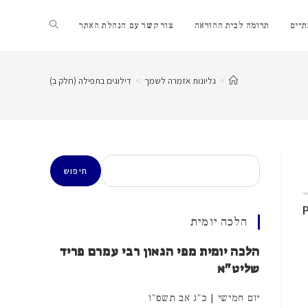
Toggle
יים
תרומה לבית ההוראה
צור קשר עם הנהלת האתר
website
>
גליונות אזמרה לשמך
>
דילוגים בתפילה (חלק ב)
search
חיפוש
חיפוש
הלכה יומית
הלכה יומית מפי הגאון רבי עמרם פריד
שליט"א
יום חמישי | כ"ג אב תשפ"ו