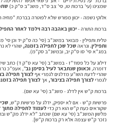
ברכת "על נטילת ידיים" - אע"פ שאי אפשר להשלימה לאח
שמצינו (עי' ברכות טו, סי' צב ס"ד, משנ"ב ס"ק כ)
שתפי
אלוקי נשמה - יכוון מפורש שלא לפוטרה בברכת "מחיה 
ברכות התורה -
יכוון באהבה רבה וילמד לאחר התפיל
טלית ותפילין - מבואר במשנ"ב (סי' כה ס"ק יד וכן סי' מ
ותפילין.
ונראה
שכל שכן לתפילה בזמנה,
שהרי לא נתב
במג"א סי' סו ס"ק יב, ובמשנ"ב סק"מ).
דילוג על כל פסוד"ז - במשנ"ב (סי' עא ס"ק ד) כתב שיד
דזמרה,
וכאופן שנתבאר לעיל בסימן נב
", אעפ"כ נרא
שהרי לדעת השו"ע מדלגים לגמרי אף
לצורך תפילה בצי
לגמרי
לצורך תפילה בציבור,
אך
לצורך תפילה בזמנ
ברכות ק"ש אין לדלג - משנ"ב (סי' עא שם).
פרשיות ק"ש - אם לא יספיק, ידלג על פרשיות ק"ש,
שכיו
שקוראים כעת ק"ש הוא רק כדי
לעמוד לתפילה מתוך ד
מלשון המשנ"ב (סי' עא שם) שכתב "לא ידלג מק"ש וברכ
נזכר ק"ש עצמה אלא רק ברכות ק"ש].