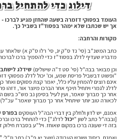
דילוג כדי להתחיל בר
העומד בפסוקי דזמרה בשעה שהחזן מגיע לברכו - 
אך יש שכתבו שלא ימהר בפסוד"ז בשביל כך.
מקורות והרחבה:
כתב המשנ"ב (סי' נד ס"ק יג, סי' רלו ס"ק א) שלאחר ענ
מדבריו שעדיף לדלג בפסוד"ז כדי להסמיך ברכו לברכות
וכן מבואר בבה"ל (סי' סט ד"ה שישלים)
שידלג לישתבח,
"ופשוט דבשביל פריסת שמע, וכו' יכול לדלג מפסוקי דז
אינם רוצים להמתין עליו כלל, יאמר קצת פסוקים ואחר כך
לדלג לגמרי ויתחיל תיכף אחר הברכו מיוצר אור, דזהו פר
אחר כך מברוך שאמר, ועין לעיל בסימן נב מש"כ בשם ה
לכאורה טוב יותר שיתחיל אחר כך מברוך שאמר" עכ"ל).
אמנם, יש לדון ולחלק בין דברי הבה"ל העוסקים
בפורס ע
[ובבה"ל כתב לשון "
יכול
לדלג"] כדי להתחיל ברכו וברכ
בזה די שעונה ברכו במקום שאוחז. ויל"ע בסברת חילוק זה
ואמנם, ביסוד ושורש העבודה (שער יא פ"ב) כתב וז"ל:
"