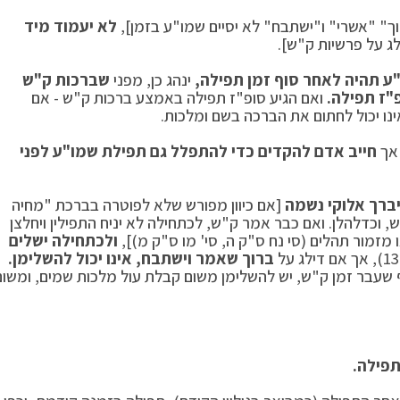
ך" "אשרי" ו"ישתבח" לא יסיים שמו"ע בזמן],
לא יעמוד מיד
לג על פרשיות ק"ש].
 תהיה לאחר סוף זמן תפילה,
ינהג כן, מפני
שברכות ק"ש
"ז תפילה.
ואם הגיע סופ"ז תפילה באמצע ברכות ק"ש - אם
נו יכול לחתום את הברכה בשם ומלכות.
 אך
חייב אדם להקדים כדי להתפלל גם תפילת שמו"ע לפני
יברך אלוקי נשמה
[אם כיוון מפורש שלא לפוטרה בברכת "מחיה
, וכדלהלן. ואם כבר אמר ק"ש, לכתחילה לא יניח התפילין ויחלצן
מזמור תהלים (סי נח ס"ק ה, סי' מו ס"ק מ)],
ולכתחילה ישלים
ברוך שאמר וישתבח, אינו יכול להשלימן.
 שעבר זמן ק"ש, יש להשלימן משום קבלת עול מלכות שמים, ומשום
פילה.