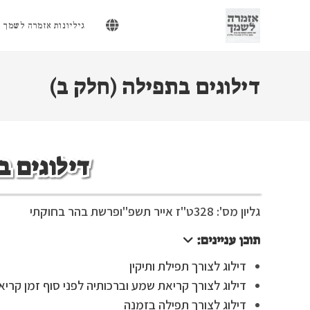
Ski
t
גיליונות אזמרה לשמך
conten
דילוגים בתפילה (חלק ב)
דילוגים ב
גליון מס': 328
ט"ז אייר תשפ"ו
פרשת בהר בחוקתי
תוכן עניינים:
דילוג לצורך תפילת ותיקין
דילוג לצורך קריאת שמע וברכותיה לפני סוף זמן קרי
דילוג לצורך תפילה בזמנה