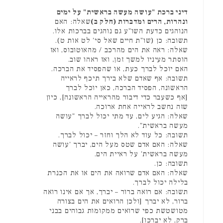
דיני ברכת "עושה מעשה בראשית" על ימים
ונהרות, הרים ומדברות (חלק ב)
שאלה: האם
הנוהגים כדעת השו"ע גם נוהגים בברכות אלו.
תשובה: כן (שו"ת חיים שאל סי' לט אות ט).
שאלה: ראה את הים מהרכב / מהאוטובוס, ואז
הוסתר מעיניו למשך זמן, ואז ראהו שוב.
האם יוכל לברך כעת, או שהפסיד את הברכה.
תשובה: אף שאדם שלא בירך תיכף לראייה
הראשונה, הפסיד הברכה, כאן יוכל לברך
[אף כשעבר כדי דיבור מהראייה הראשונה], כיון
שזה נחשב לראייה אחת ארוכה.
שאלה: הגיע לים, עד מתי יכול לברך "עושה
מעשה בראשית".
תשובה: כל עוד לא הלך וחזר – יכול לברך.
שאלה: האם אדם שטס מעל הים, יברך 'עושה
מעשה בראשית' על ראיית הים.
תשובה: כן.
שאלה: האם אדם שרואה את הים או את הכנרת
בלילה יכול לברך.
תשובה: אם רואה ברור – יברך, אך אם אינו רואה
ברור, לא יברך [ולכן הרואים את הים בצורה
מטושטשת כפי שרואים ממקומות גבוהים בבני
ברק, לא יברכו].