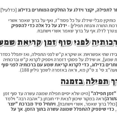
ר לתפילה, יקצר וידלג על החלקים המותרים בדילוג
[כדלעיל].
ותיקין מבלי שידלג על כל פסוד"ז, ואף על ברוך שאמר אשרי
רכות התורה והנחת תפילין] -
ידלג על כל אלה כדי להספיק
צטרך לדלג אף על ברוך שאמר אשרי וישתבח.
רכותיה לפני סוף זמן קריאת שמע
בידו שתי אפשרויות: או שיקרא ק"ש לפני התפילה, ואז יתפלל כסדר
 שמע], או שידלג על פסוקי דזמרה ויספיק לקרוא ק"ש וברכותיה
רים בדילוג, כדי לקרוא קריאת שמע עם ברכותיה לפני סוף
עה"צ סי' צ ס"ק מא, וראה באזמרה לשמך גיליון 188).
רך תפילה בזמנה
"זמן תפילה"
[היינו שלא יסיים תפילת שמונה עשרה עד סוף זמן
תורה
[וראה במקור שיכוון לצאת ידי חובתן ב"אהבה רבה" וילמד
כולל ברוך שאמר, אשרי וישתבח],
ויתחיל מיד מברכת "יוצר
,
כדי שיספיק להתפלל שמונה עשרה בתוך הזמן. אך על