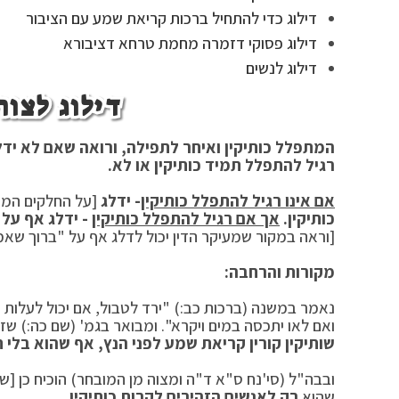
דילוג כדי להתחיל ברכות קריאת שמע עם הציבור
דילוג פסוקי דזמרה מחמת טרחא דציבורא
דילוג לנשים
דילוג לצור
המתפלל כותיקין ואיחר לתפילה, ורואה שאם לא ידל
רגיל להתפלל תמיד כותיקין או לא.
אם אינו רגיל להתפלל כותיקין
- ידלג
[על החלקים המות
כותיקין.
אך אם רגיל להתפלל כותיקין
- ידלג אף על 
[וראה במקור שמעיקר הדין יכול לדלג אף על "ברוך שא
מקורות והרחבה:
נאמר במשנה (ברכות כב:) "ירד לטבול, אם יכול לעלות 
ואם לאו יתכסה במים ויקרא". ומבואר בגמ' (שם כה:) שז
שותיקין קורין קריאת שמע לפני הנץ, אף שהוא בלי ת
ובבה"ל (סי'נח ס"א ד"ה ומצוה מן המובחר) הוכיח כן [שת
שהוא
רק לאנשים הזהירים לקרות כותיקין.