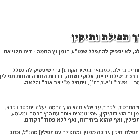
ך תפילת ותיקין
ג, לא יספיק להתפלל שמו"ע בזמן נץ החמה - דינו תלוי אם
רים בדילוג, כמבואר בגיליון הקודם]
כדי שיספיק להתפלל
ברכת נטילת ידיים, אלוקי נשמה, ברכות התורה והנחת תפילין
מר" "אשרי" ו"ישתבח"],
ויתחיל מ"יוצר אור" והלאה.
ולהתכסות ולקרות עד שלא תהא הנץ החמה, יעלה ויתכסה ויקרא,
מן זה הוא
כותיקין,
שהיו גומרים אותה עם הנץ החמה. ומשמע
פילין, ואף שהוא ביחידות, ואף ללא פסוד"ז קודם.
פילת ותיקין עדיפה ממנין, ומתפילה עם תפילין] מהנ"ל, וכתב