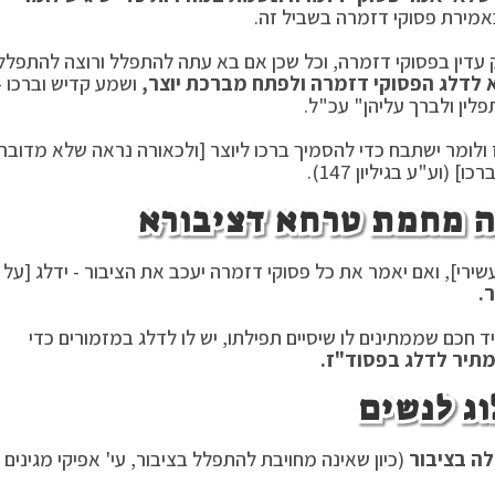
מירת פסוקי דזמרה בשביל זה.
ק עדין בפסוקי דזמרה, וכל שכן אם בא עתה להתפלל ורוצה להתפלל
 לדלג הפסוקי דזמרה ולפתח מברכת יוצר,
ושמע קדיש וברכו -
פלין ולברך עליהן" עכ"ל.
לומר ישתבח כדי להסמיך ברכו ליוצר [ולכאורה נראה שלא מדובר
(וע"ע בגיליון 147).
רה מחמת טרחא דציבורא
שירי], ואם יאמר את כל פסוקי דזמרה יעכב את הציבור - ידלג [על
.
חכם שממתינים לו שיסיים תפילתו, יש לו לדלג במזמורים כדי
מתיר לדלג בפסוד"ז.
וג לנשים
ה בציבור
(כיון שאינה מחויבת להתפלל בציבור, עי' אפיקי מגינים