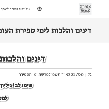
Ski
t
גיליונות אזמרה לשמך
conten
דינים והלכות לימי ספירת העומ
דינים והלכות
גליון מס': 201
אייר תשפ"ג
פרשת ימי הספירה
שימו לב! גיליו
למע