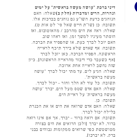
דיני ברכת "עושה מעשה בראשית" על ימים
ונהרות, הרים ומדברות (חלק ב)
שאלה: האם
הנוהגים כדעת השו"ע גם נוהגים בברכות אלו.
תשובה: כן (שו"ת חיים שאל סי' לט אות ט).
שאלה: ראה את הים מהרכב / מהאוטובוס, ואז
הוסתר מעיניו למשך זמן, ואז ראהו שוב.
האם יוכל לברך כעת, או שהפסיד את הברכה.
תשובה: אף שאדם שלא בירך תיכף לראייה
הראשונה, הפסיד הברכה, כאן יוכל לברך
[אף כשעבר כדי דיבור מהראייה הראשונה], כיון
שזה נחשב לראייה אחת ארוכה.
שאלה: הגיע לים, עד מתי יכול לברך "עושה
מעשה בראשית".
תשובה: כל עוד לא הלך וחזר – יכול לברך.
שאלה: האם אדם שטס מעל הים, יברך 'עושה
מעשה בראשית' על ראיית הים.
תשובה: כן.
שאלה: האם אדם שרואה את הים או את הכנרת
בלילה יכול לברך.
תשובה: אם רואה ברור – יברך, אך אם אינו רואה
ברור, לא יברך [ולכן הרואים את הים בצורה
מטושטשת כפי שרואים ממקומות גבוהים בבני
ברק, לא יברכו].