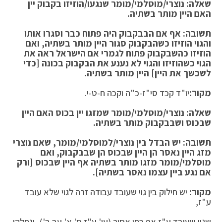
שאלה: נוצרי/מוסלמי/מומר שנגעו/הוזיזו בקבוק יין
האם היין מותר בשתיה.
תשובה: אף אם הבבקבוק היה פתוח כבר וסגרו אותו
והגוי הוזיזו כשהבקבוק סגור היין מותר בשתיה, ואם
הוזיזו כהשבקבוק פתוח לגמרי אם הישראל ראה את
הגוי כשהוזיזו והגוי לא נענע את הבקבוק בכונה [כדי
לשכשך את היין] היין מותר בשתיה.
מקור:
יו"ד קכד סי"ז-כ"ה וקכה ח-ט-י.
שאלה: נוצרי/מוסלמי/מומר שמזגו יין בכוס האם היין
שבכוס ושבבקבוק מותר בשתיה.
תשובה: יש הבדל בין נוצרי/למוסלמי/מומר, שאם נוצרי
מזג היין נאסר הן היין שבכוס הן שבבקבוק, ואם
מוסלמי/מומר מזגו מותר בשתיה אף היין שבכוס [ורק
אם נגע ביין עצמו נאסר בשתיה].
מקור:
יש חילוק בין גוי שעובד עבודה זרה לגוי שלא עובד
ע"ז,
שגוי שעובד ע"ז אף כחו אסור (עי' ע"ז ס' א' עב ב'), ונחלקו