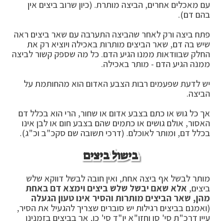
עם מאכלים אחרים, הביצה מותרת. (כיון שרוב ביצים אין
בהם דם).
פתח ביצה ורק לאחר שהביצה התערבה עם שאר ביצים ראה
שיש בה דם, שאר הביצים מותרות באכילה ויוציא רק את
החלק שבוודאות ממנו הגיע הדם. כל מה שספק קשור לביצה
ממנה הגיע הדם - מותר באכילה.
יש לדעת שפעמים רבות הצבע האדום הוא מהחותמת על
הביצה.
אך כל גוש או כתם בצבע אדום או שחור, הרי הוא בכלל דם
האסור, אולם גושים או כתמים שהם בצבע חום או לבן אינו
בכלל דם, ומותר לאוכלם. (דרכי תשובה שם סקכ"ב וכ"ג).
בישול ביצים
מותר לבשל אף ביצה אחת, ואין חובה לבשל דווקא שלש
ביצים,
אלא שאם יבשל שלש ביצים וימצא דם באחת
מהן, שאר הביצים מותרות והסיר אינו טעון הגעלה
(ואמנם בביצים רגילות יש סוברים שצריך להגעיל את הסיר,
עיין דרכ"ת סי' סו וחזו"א יו"ד סי' כו, אך בביצים בזמנינו