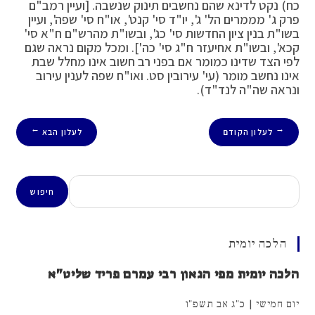
כח) נקט לדינא שהם נחשבים תינוק שנשבה. [ועיין רמב"ם
פרק ג' מממרים הל' ג', יו"ד סי' קנט', או"ח סי' שפה', ועיין
בשו"ת בנין ציון החדשות סי' כג', ובשו"ת מהרש"ם ח"א סי'
קכא', ובשו"ת אחיעזר ח"ג סי' כה']. ומכל מקום נראה שגם
לפי הצד שדינו כמומר אם בפני רב חשוב אינו מחלל שבת
אינו נחשב מומר (עי' עירובין סט. ואו"ח שפה לענין עירוב
ונראה שה"ה לנד"ד).
לעלון הקודם
לעלון הבא
→
←
חיפוש
חיפוש
הלכה יומית
הלכה יומית מפי הגאון רבי עמרם פריד שליט"א
יום חמישי | כ"ג אב תשפ"ו