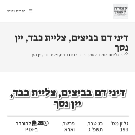
Ski
t
תפריט ניווט
conten
דיני דם בביצים, צליית כבד, יין
נסך
>
גליונות אזמרה לשמך
>
דיני דם בביצים, צליית כבד, יין נסך
דיני דם בביצים, צליית כבד,
יין נסך
גליון מס':
כג טבת
פרשת
להורדה
193
תשפ"ג
וארא
בPDF