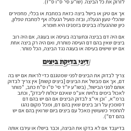
לזרוק את כל הביצה. (שו"ע סי' ס"ו ס"ז).
אך אם טיגן או בישל ביצה כזאת במחבת או בכלי, מחמירים
שהכלי טעון הגעלה, ובזה מועיל הגעלה אף למחבת טפלון,
כיון שההגעלה בביצים בזמנינו היא חומרא.
אם היה דם בביצה ונתערבה בעיסה או בעוגה, אם היה רוב
ביצים שאין בהם דם העיסה מותרת, ואם היה רק ביצה אחת
אם יש שישים בעיסה או בעוגה נגד הביצה, הכל מותר.
דיני בדיקת ביצים
צריך לבדוק את הביצים לפני שמטגנם כדי לראות אם יש בה
דם, אך אם מבשל את הביצים [ביצים קשות] אין צריך לבדוק
אותם לפני הבישול, (בשו"ע יו"ד סי' ס"ו ס"ח כתב, "מותר
לאכול בימים צלויות אע"פ שאינם יכולות ליבדק", וכתב
ברמ"א, ״וכן אי"צ לבדוק הביצים אם הם יש בהם דם
דסומכין על רוב ביצים שאין בהם דם, ומכל מקום נהגו
להחמיר כשעושין מאכל עם ביצים ביום שרואין בהם אם יש
בהם דם").
בדיעבד אם לא בדקו את הביצה, וכבר בישלו או עירבו אותה