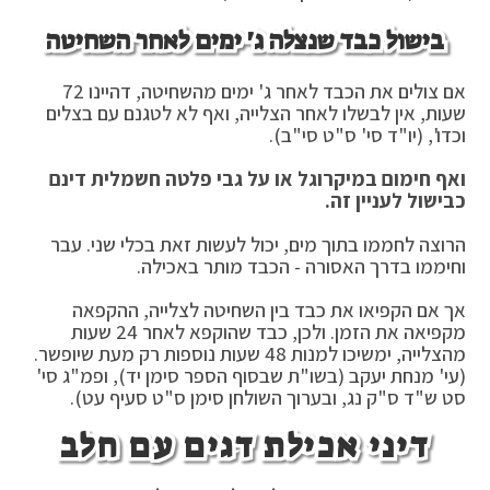
בישול כבד שנצלה ג' ימים לאחר השחיטה
אם צולים את הכבד לאחר ג' ימים מהשחיטה, דהיינו 72
שעות, אין לבשלו לאחר הצלייה, ואף לא לטגנם עם בצלים
וכדו', (יו"ד סי' ס"ט סי"ב).
ואף חימום במיקרוגל או על גבי פלטה חשמלית דינם
כבישול לעניין זה.
הרוצה לחממו בתוך מים, יכול לעשות זאת בכלי שני. עבר
וחיממו בדרך האסורה - הכבד מותר באכילה.
אך אם הקפיאו את כבד בין השחיטה לצלייה, ההקפאה
מקפיאה את הזמן. ולכן, כבד שהוקפא לאחר 24 שעות
מהצלייה, ימשיכו למנות 48 שעות נוספות רק מעת שיופשר.
(עי' מנחת יעקב (בשו"ת שבסוף הספר סימן יד), ופמ"ג סי'
סט ש"ד ס"ק נג, ובערוך השולחן סימן ס"ט סעיף עט).
דיני אכילת דגים עם חלב