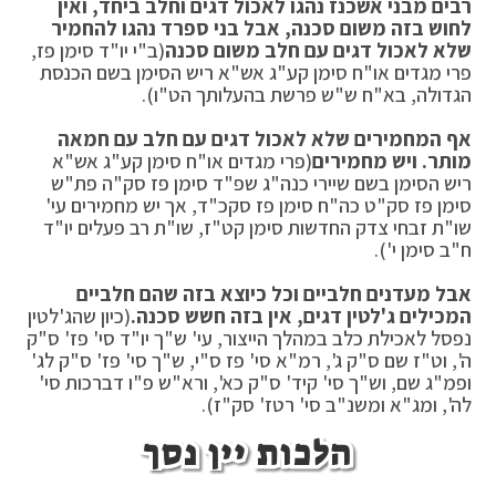
רבים מבני אשכנז נהגו לאכול דגים וחלב ביחד, ואין
לחוש בזה משום סכנה, אבל בני ספרד נהגו להחמיר
שלא לאכול דגים עם חלב משום סכנה
(ב"י יו"ד סימן פז,
פרי מגדים או"ח סימן קע"ג אש"א ריש הסימן בשם הכנסת
הגדולה, בא"ח ש"ש פרשת בהעלותך הט"ו).
אף המחמירים שלא לאכול דגים עם חלב עם חמאה
מותר. ויש מחמירים
(פרי מגדים או"ח סימן קע"ג אש"א
ריש הסימן בשם שיירי כנה"ג שפ"ד סימן פז סק"ה פת"ש
סימן פז סק"ט כה"ח סימן פז סקכ"ד, אך יש מחמירים עי'
שו"ת זבחי צדק החדשות סימן קט"ז, שו"ת רב פעלים יו"ד
ח"ב סימן י').
אבל מעדנים חלביים וכל כיוצא בזה שהם חלביים
המכילים ג'לטין דגים, אין בזה חשש סכנה.
(כיון שהג'לטין
נפסל לאכילת כלב במהלך הייצור, עי' ש"ך יו"ד סי' פז' ס"ק
ה', וט"ז שם ס"ק ג', רמ"א סי' פז ס"י, ש"ך סי' פז' ס"ק לג'
ופמ"ג שם, וש"ך סי' קיד' ס"ק כא', ורא"ש פ"ו דברכות סי'
לה', ומג"א ומשנ"ב סי' רטז' סק"ז).
הלכות יין נסך