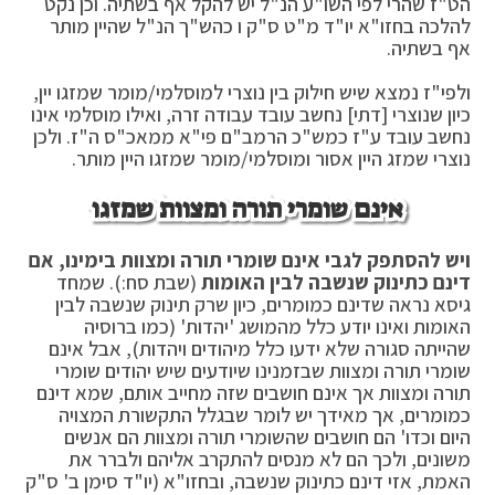
הט"ז שהרי לפי השו"ע הנ"ל יש להקל אף בשתיה. וכן נקט
להלכה בחזו"א יו"ד מ"ט ס"ק ו כהש"ך הנ"ל שהיין מותר
אף בשתיה.
ולפי"ז נמצא שיש חילוק בין נוצרי למוסלמי/מומר שמזגו יין,
כיון שנוצרי [דתי] נחשב עובד עבודה זרה, ואילו מוסלמי אינו
נחשב עובד ע"ז כמש"כ הרמב"ם פי"א ממאכ"ס ה"ז. ולכן
נוצרי שמזג היין אסור ומוסלמי/מומר שמזגו היין מותר.
אינם שומרי תורה ומצוות שמזגו
ויש להסתפק לגבי אינם שומרי תורה ומצוות בימינו, אם
דינם כתינוק שנשבה לבין האומות
(שבת סח:). שמחד
גיסא נראה שדינם כמומרים, כיון שרק תינוק שנשבה לבין
האומות ואינו יודע כלל מהמושג 'יהדות' (כמו ברוסיה
שהייתה סגורה שלא ידעו כלל מיהודים ויהדות), אבל אינם
שומרי תורה ומצוות שבזמנינו שיודעים שיש יהודים שומרי
תורה ומצוות אך אינם חושבים שזה מחייב אותם, שמא דינם
כמומרים, אך מאידך יש לומר שבגלל התקשורת המצויה
היום וכדו' הם חושבים שהשומרי תורה ומצוות הם אנשים
משונים, ולכך הם לא מנסים להתקרב אליהם ולברר את
האמת, אזי דינם כתינוק שנשבה, ובחזו"א (יו"ד סימן ב' ס"ק