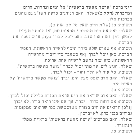
דיני ברכת "עושה מעשה בראשית" על ימים ונהרות, הרים
ומדברות (חלק ב)
שאלה: האם הנוהגים כדעת השו"ע גם נוהגים
בברכות אלו.
תשובה: כן (שו"ת חיים שאל סי' לט אות ט).
שאלה: ראה את הים מהרכב / מהאוטובוס, ואז הוסתר מעיניו
למשך זמן, ואז ראהו שוב. האם יוכל לברך כעת, או שהפסיד את
הברכה.
תשובה: אף שאדם שלא בירך תיכף לראייה הראשונה, הפסיד
הברכה, כאן יוכל לברך [אף כשעבר כדי דיבור מהראייה
הראשונה], כיון שזה נחשב לראייה אחת ארוכה.
שאלה: הגיע לים, עד מתי יכול לברך "עושה מעשה בראשית".
תשובה: כל עוד לא הלך וחזר – יכול לברך.
שאלה: האם אדם שטס מעל הים, יברך 'עושה מעשה בראשית' על
ראיית הים.
תשובה: כן.
שאלה: האם אדם שרואה את הים או את הכנרת בלילה יכול לברך.
תשובה: אם רואה ברור – יברך, אך אם אינו רואה ברור, לא יברך
[ולכן הרואים את הים בצורה מטושטשת כפי שרואים ממקומות
גבוהים בבני ברק, לא יברכו].
שאלה: האם מברכים "עושה מעשה בראשית" בראיית מפלי
הניאגרה.
תשובה: כן.