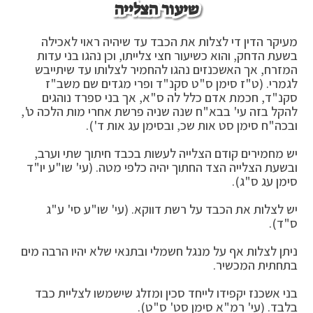
שיעור הצלייה
מעיקר הדין די לצלות את הכבד עד שיהיה ראוי לאכילה
בשעת הדחק, והוא כשיעור חצי צלייתו, וכן נהגו בני עדות
המזרח, אך האשכנזים נהגו להחמיר לצלותו עד שיתייבש
לגמרי. (ט"ז סימן ס"ט סקנ"ד ופרי מגדים שם משב"ז
סקנ"ד, חכמת אדם כלל לה ס"א, אך בני ספרד נוהגים
להקל בזה עי' בבא"ח שנה שניה פרשת אחרי מות הלכה ט',
ובכה"ח סימן סט אות שכ, ובסימן עג אות ד').
יש מחמירים קודם הצלייה לעשות בכבד חיתוך שתי וערב,
ובשעת הצלייה הצד החתוך יהיה כלפי מטה. (עי' שו"ע יו"ד
סימן עג ס"ג).
יש לצלות את הכבד על רשת דווקא. (עי' שו"ע סי' ע"ג
ס"ד).
ניתן לצלות אף על מנגל חשמלי ובתנאי שלא יהיו הרבה מים
בתחתית המכשיר.
בני אשכנז יקפידו לייחד סכין ומזלג שישמשו לצליית כבד
בלבד. (עי' רמ"א סימן סט' ס"ט).