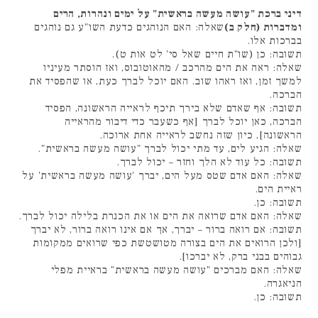
דיני ברכת "עושה מעשה בראשית" על ימים ונהרות, הרים
ומדברות (חלק ב)
שאלה: האם הנוהגים כדעת השו"ע גם נוהגים
בברכות אלו.
תשובה: כן (שו"ת חיים שאל סי' לט אות ט).
שאלה: ראה את הים מהרכב / מהאוטובוס, ואז הוסתר מעיניו
למשך זמן, ואז ראהו שוב. האם יוכל לברך כעת, או שהפסיד את
הברכה.
תשובה: אף שאדם שלא בירך תיכף לראייה הראשונה, הפסיד
הברכה, כאן יוכל לברך [אף כשעבר כדי דיבור מהראייה
הראשונה], כיון שזה נחשב לראייה אחת ארוכה.
שאלה: הגיע לים, עד מתי יכול לברך "עושה מעשה בראשית".
תשובה: כל עוד לא הלך וחזר – יכול לברך.
שאלה: האם אדם שטס מעל הים, יברך 'עושה מעשה בראשית' על
ראיית הים.
תשובה: כן.
שאלה: האם אדם שרואה את הים או את הכנרת בלילה יכול לברך.
תשובה: אם רואה ברור – יברך, אך אם אינו רואה ברור, לא יברך
[ולכן הרואים את הים בצורה מטושטשת כפי שרואים ממקומות
גבוהים בבני ברק, לא יברכו].
שאלה: האם מברכים "עושה מעשה בראשית" בראיית מפלי
הניאגרה.
תשובה: כן.