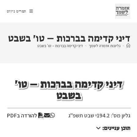
Ski
t
תפריט ניווט
conten
דיני קדימה בברכות – טו' בשבט
>
גליונות אזמרה לשמך
>
דיני קדימה בברכות – טו' בשבט
דיני קדימה בברכות – טו'
בשבט
גליון מס': 194.2
י שבט תשפ"ג
להורדה בPDF
תוכן עניינים: