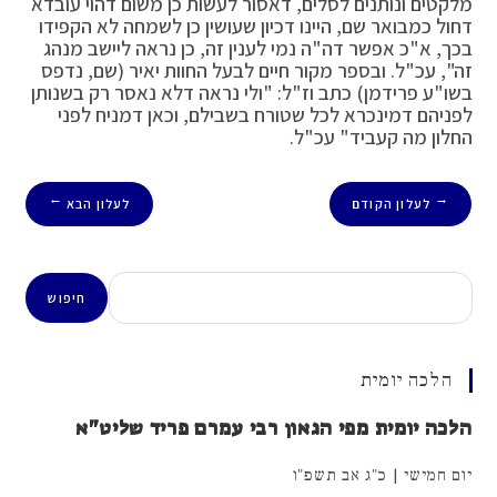
מלקטים ונותנים לסלים, דאסור לעשות כן משום דהוי עובדא
דחול כמבואר שם, היינו דכיון שעושין כן לשמחה לא הקפידו
בכך, א"כ אפשר דה"ה נמי לענין זה, כן נראה ליישב מנהג
זה", עכ"ל. ובספר מקור חיים לבעל החוות יאיר (שם, נדפס
בשו"ע פרידמן) כתב וז"ל: "ולי נראה דלא נאסר רק בשנותן
לפניהם דמינכרא לכל שטורח בשבילם, וכאן דמניח לפני
החלון מה קעביד" עכ"ל.
לעלון הקודם
לעלון הבא
→
←
חיפוש
חיפוש
הלכה יומית
הלכה יומית מפי הגאון רבי עמרם פריד שליט"א
יום חמישי | כ"ג אב תשפ"ו