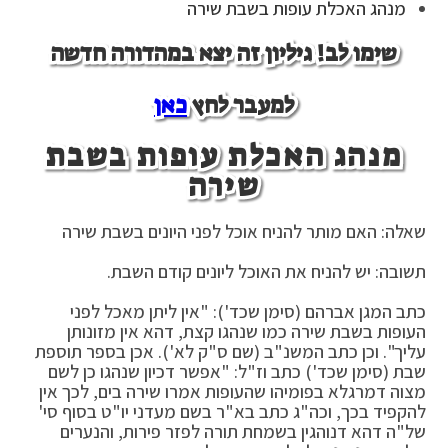
מנהג האכלת עופות בשבת שירה
שימו לב! גיליון זה יצא במהדורה חדשה
למעבר לחץ
כאן
מנהג האכלת עופות בשבת
שירה
שאלה: האם מותר להניח אוכל לפני היונים בשבת שירה
תשובה: יש להניח את האוכל ליונים קודם השבת.
כתב המגן אברהם (סימן שכד'): "אין ליתן מאכל לפני
העופות בשבת שירה כמו שנהגו קצת, דהא אין מזונותן
עליך". וכן כתב המשנ"ב (שם ס"ק לא'). אכן בספר תוספת
שבת (סימן שכד') כתב וז"ל: "אפשר דכיון שנהגו כן לשם
מצוה דמרגלא בפומיהו שהעופות אמרו שירה בים, לכך אין
להקפיד בכך, וכה"ג כתב בא"ר בשם מעדני יו"ט בסוף סי'
של"ה דהא דנוהגין בשמחת תורה לפזר פירות, והנערים