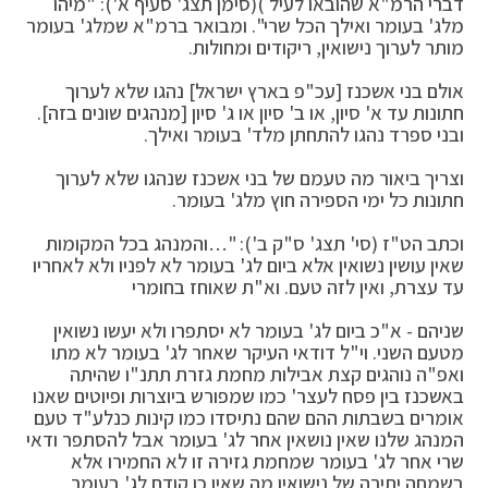
דברי הרמ"א שהובאו לעיל )(סימן תצג' סעיף א'): "מיהו
מלג' בעומר ואילך הכל שרי". ומבואר ברמ"א שמלג' בעומר
מותר לערוך נישואין, ריקודים ומחולות.
אולם בני אשכנז [עכ"פ בארץ ישראל] נהגו שלא לערוך
חתונות עד א' סיון, או ב' סיון או ג' סיון [מנהגים שונים בזה].
ובני ספרד נהגו להתחתן מלד' בעומר ואילך.
וצריך ביאור מה טעמם של בני אשכנז שנהגו שלא לערוך
חתונות כל ימי הספירה חוץ מלג' בעומר.
וכתב הט"ז (סי' תצג' ס"ק ב'): "…והמנהג בכל המקומות
שאין עושין נשואין אלא ביום לג' בעומר לא לפניו ולא לאחריו
עד עצרת, ואין לזה טעם. וא"ת שאוחז בחומרי
שניהם - א"כ ביום לג' בעומר לא יסתפרו ולא יעשו נשואין
מטעם השני. וי"ל דודאי העיקר שאחר לג' בעומר לא מתו
ואפ"ה נוהגים קצת אבילות מחמת גזרת תתנ"ו שהיתה
באשכנז בין פסח לעצר' כמו שמפורש ביוצרות ופיוטים שאנו
אומרים בשבתות ההם שהם נתיסדו כמו קינות כנלע"ד טעם
המנהג שלנו שאין נושאין אחר לג' בעומר אבל להסתפר ודאי
שרי אחר לג' בעומר שמחמת גזירה זו לא החמירו אלא
בשמחה יתירה של נישואין מה שאין כן קודם לג' בעומר