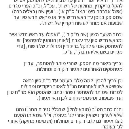
להקל בריקודין ומחולות של רשות", עכ"ל. וכ"כ הפרי מגדים
(אשל אברהם סימן תצג' ס"ק א'): "ועיין שם (באליה רבה)
שמסופק בניסן עד ראש חדש אייר או מראש חדש סיון עד
שבועות אם מותר לעשות רקודין של רשות".
וכתב השער הציון (שם ס"ק ד'), "ואפילו עד ראש חדש אייר
ומראש חדש סיון עד עצרת [לאותן הנוהגין להסתפר] יש
להסתפק אם יש להקל בריקודין ומחולות של רשות, [פרי
מגדים בשם אליהו רבה]", ע"כ.
וצריך ביאור מה הספק, שהרי מותר להסתפר, ועדיין
מסתפקים האחרונים לאסור ריקודים ומחולות.
וכן צריך להבין, למה מלג' בעומר
עד
ר"ח סיון נראה
שפשיטא להו לאחרונים הנ"ל לאסור ריקודים ומחולות
למרות שמותר להסתפר (שהרי כתבו שהספק הוא מר"ח סיון
ועד שבועות, ומשמע שקודם לכן ודאי אסור).
והנה כתב הט"ז (מובא להלן) שבגלל גזירות תתנ"ו נהגו
שלא לערוך נישואין אחרי לג' בעומר, וי"ל שמאותו הטעם
נהגו איסור גם לגבי ריקודים ומחולות (ושמיעת מוזיקה) אחרי
לג' בעומר.