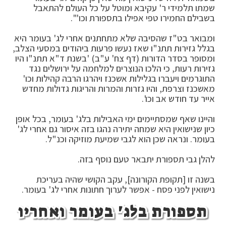
שמתו תלמידי ר' עקיבא ומוטל על כל העולם להתאבל
בשבילם החמירו טפי אפילו בתספורת וכו'".
ומבואר בט"ז שהסיבה שלא מתחתנים אחרי לג' בעומר היא
בגלל גזירות תתנ"ו שאז נעשו פרעות ביהודים במסעי הצלב,
ומסופר בסדר הדורות (דף צח' ע"ב) 'בשנת ד"א תתנ"ו היו
גזירות רעות, כי הלכו הנוצרים למלחמה על ירושלים נגד
התוגרמים ויעברו בגלילות אשכנז ויהרגו הרבה קהילות וכו'
מאשכנז וצרפת, והיו גזרות והמרות והריגות גדולות מחדש
אייר עד חודש אב וכו'.
והיינו שאף שמסתיימים ימי האבילות בלג' בעומר, בכל אופן
כיון שנישואין היא שמחה יתירה נהגו בזה איסור גם אחרי לג'
בעומר. ונראה שכן הוא לגבי שמיעת מוזיקה וכנ"ל.
להלן גבי תספורת יתבאר טעם נוסף בזה.
בשנה זו [תקופת הקורונה], עקב הקושי שהיה בעריכת
נישואין לפני פסח - אפשר לערוך חתונות אחרי לג' בעומר.
תספורת בלג' בעומר ואחריו