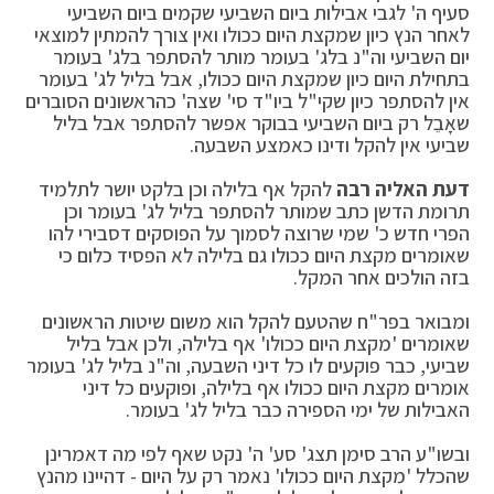
סעיף ה' לגבי אבילות ביום השביעי שקמים ביום השביעי
לאחר הנץ כיון שמקצת היום ככולו ואין צורך להמתין למוצאי
יום השביעי וה"נ בלג' בעומר מותר להסתפר בלג' בעומר
בתחילת היום כיון שמקצת היום ככולו, אבל בליל לג' בעומר
אין להסתפר כיון שקי"ל ביו"ד סי' שצה' כהראשונים הסוברים
שאָבֵל רק ביום השביעי בבוקר אפשר להסתפר אבל בליל
שביעי אין להקל ודינו כאמצע השבעה.
דעת האליה רבה
להקל אף בלילה וכן בלקט יושר לתלמיד
תרומת הדשן כתב שמותר להסתפר בליל לג' בעומר וכן
הפרי חדש כ' שמי שרוצה לסמוך על הפוסקים דסבירי להו
שאומרים מקצת היום ככולו גם בלילה לא הפסיד כלום כי
בזה הולכים אחר המקל.
ומבואר בפר"ח שהטעם להקל הוא משום שיטות הראשונים
שאומרים 'מקצת היום ככולו' אף בלילה, ולכן אבל בליל
שביעי, כבר פוקעים לו כל דיני השבעה, וה"נ בליל לג' בעומר
אומרים מקצת היום ככולו אף בלילה, ופוקעים כל דיני
האבילות של ימי הספירה כבר בליל לג' בעומר.
ובשו"ע הרב סימן תצג' סע' ה' נקט שאף לפי מה דאמרינן
שהכלל 'מקצת היום ככולו' נאמר רק על היום - דהיינו מהנץ