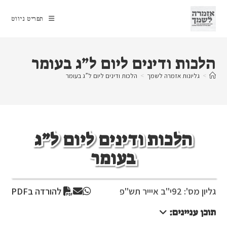
Ski
t
תפריט ניווט
conten
הלכות ודינים ליום ל”ג בעומר
>
גליונות אזמרה לשמך
>
הלכות ודינים ליום ל”ג בעומר
הלכות ודינים ליום ל”ג
בעומר
גליון מס': 92
י"ב איייר תש"פ
להורדה בPDF
תוכן עניינים: