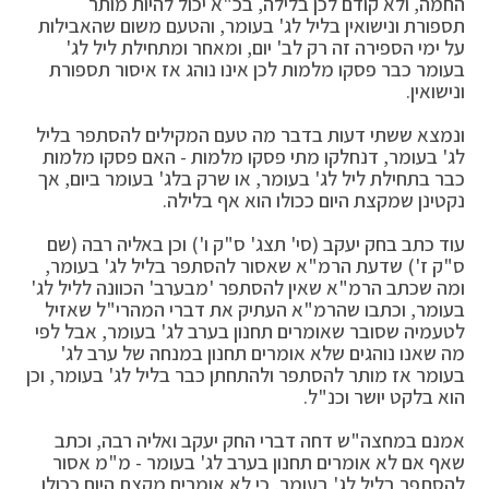
החמה, ולא קודם לכן בלילה, בכ"א יכול להיות מותר
תספורת ונישואין בליל לג' בעומר, והטעם משום שהאבילות
על ימי הספירה זה רק לב' יום, ומאחר ומתחילת ליל לג'
בעומר כבר פסקו מלמות לכן אינו נוהג אז איסור תספורת
ונישואין.
ונמצא ששתי דעות בדבר מה טעם המקילים להסתפר בליל
לג' בעומר, דנחלקו מתי פסקו מלמות - האם פסקו מלמות
כבר בתחילת ליל לג' בעומר, או שרק בלג' בעומר ביום, אך
נקטינן שמקצת היום ככולו הוא אף בלילה.
עוד כתב בחק יעקב (סי' תצג' ס"ק ו') וכן באליה רבה (שם
ס"ק ז') שדעת הרמ"א שאסור להסתפר בליל לג' בעומר,
ומה שכתב הרמ"א שאין להסתפר 'מבערב' הכוונה לליל לג'
בעומר, וכתבו שהרמ"א העתיק את דברי המהרי"ל שאזיל
לטעמיה שסובר שאומרים תחנון בערב לג' בעומר, אבל לפי
מה שאנו נוהגים שלא אומרים תחנון במנחה של ערב לג'
בעומר אז מותר להסתפר ולהתחתן כבר בליל לג' בעומר, וכן
הוא בלקט יושר וכנ"ל.
אמנם במחצה"ש דחה דברי החק יעקב ואליה רבה, וכתב
שאף אם לא אומרים תחנון בערב לג' בעומר - מ"מ אסור
להסתפר בליל לג' בעומר, כי לא אומרים מקצת היום ככולו