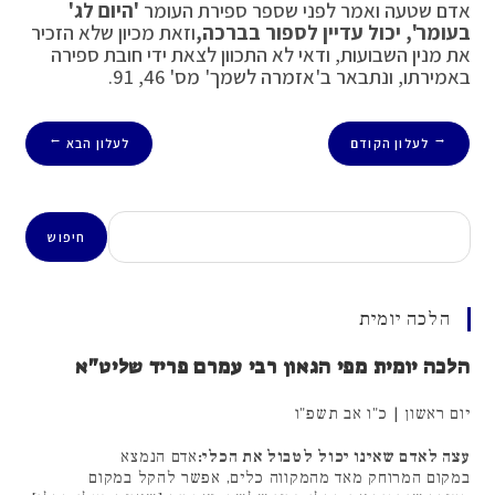
אדם שטעה ואמר לפני שספר ספירת העומר
'היום לג'
בעומר', יכול עדיין לספור בברכה,
וזאת מכיון שלא הזכיר
את מנין השבועות, ודאי לא התכוון לצאת ידי חובת ספירה
באמירתו, ונתבאר ב'אזמרה לשמך' מס' 46, 91.
לעלון הקודם
לעלון הבא
→
←
חיפוש
חיפוש
הלכה יומית
הלכה יומית מפי הגאון רבי עמרם פריד שליט"א
יום ראשון | כ"ו אב תשפ"ו
עצה לאדם שאינו יכול לטבול את הכלי:
אדם הנמצא
במקום המרוחק מאד מהמקווה כלים, אפשר להקל במקום