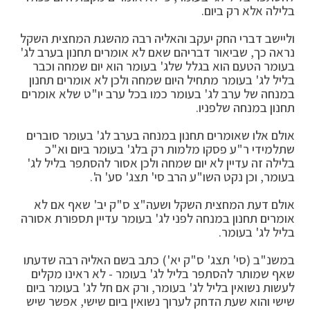
בלילה אלא רק ביום.
וליישב דברי החק יעקב והאליה רבה מהשגת המחצית השקל
נראה כך, שביאור דבריהם שאם לא אומרים תחנון בערב לג'
בעומר הטעם הוא בגלל שלג' בעומר הוא יום שמחה וכבר
בליל לג' בעומר מתחיל היום שמחה ולכן לא אומרים תחנון
במנחה של ערב לג' בעומר כמו בכל ערב יו"ט שלא אומרים
תחנון במנחה שלפניו.
אולם אלו שאומרים תחנון במנחה בערב לג' בעומר סוברים
שתלמידי ר"ע פסקו מלמות רק בלג' בעומר ביום וא"כ
בלילה זה עדיין לא יום שמחה ולכן אסור להסתפר בליל לג'
בעומר, וכן נקט השו"ע הרב סי' תצג' סע' ה'.
אולם דעת המחצית השקל ושעה"צ ס"ק יב' שאף אם לא
אומרים תחנון במנחה לפני לג' בעומר עדיין תספורת אסורה
בליל לג' בעומר.
במשנ"ב (סי' תצג' ס"ק יא') כתב בשם האליה רבה שדעתו
שאף שמותר להסתפר בליל לג' בעומר - לא ראינו מקלים
לעשות נשואין בליל לג' בעומר, ורק אם חל לג' בעומר ביום
שישי והוא שעת הדחק לערוך נשואין ביום שישי, אפשר שיש