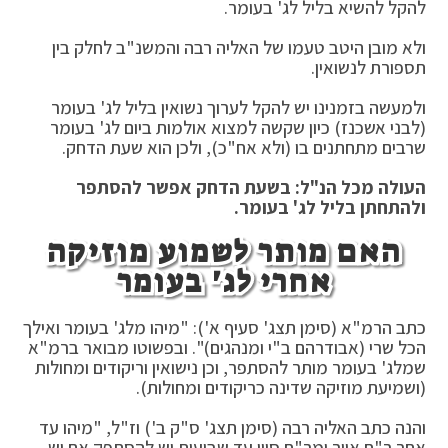
להקל להשיא בליל לג' בעומר.
ולא מובן היטב טעמו של האליה רבה והמשנ"ב לחלק בין
תספורת לנשואין.
ולמעשה בזמנינו יש להקל לערוך נשואין בליל לג' בעומר
(לבני אשכנז) כיון שקשה למצוא אולמות ביום לג' בעומר
שרבים מתחתנים בו (ולא אח"כ), ולכן הוא שעת הדחק.
העולה מכל הנ"ל: בשעת הדחק אפשר להסתפר
ולהתחתן בליל לג' בעומר.
האם מותר לשמוע מוזיקה
אחרי לג' בעומר
כתב הרמ"א (סימן תצג' סעיף א'): "מיהו מלג' בעומר ואילך
הכל שרי (אבודרהם ב"י ומנהגים)". ובפשוטו מבואר ברמ"א
שמלג' בעומר מותר להסתפר, וכן נישואין וריקודים ומחולות
(ושמיעת מוזיקה שדינה כריקודים ומחולות).
והנה כתב האליה רבה (סימן תצג' ס"ק ב') וז"ל, "מיהו עד
אחר ר"ח אייר ומר"ח סיון עד שבועות יש להסתפק אם יש