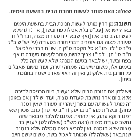
שאלה: האם מותר לעשות חנוכת הבית בתשעת הימים.
תשובה:
מן הדין מותר לעשות חנוכת הבית בתשעת הימים
בארץ ישראל [עכ"פ בלא אכילת פת ובשר], אך נהגו שלא
לעשותה בימים אלו [ואף שבא"י זו סעודת מצוה, ובחו"ל זו
סעודת מצוה אם אומרים דברי תורה בסעודה (עי' יש"ש ב"ק
פ"ז סי' לז, מג"א סי' תקסח ס"ק ה, שו"ת דברי מלכיאל
ח"ד סי' ח), ולפי"ז צריך להיות מותר לעשות סעודה זו אף
בפת ובשר, יש לבאר בטעם המנהג שלא לעשותה כלל
בימים אלו, משום שיש בה שמחה יתירה, ועוד משום שאבלים
על חורבן בית אלוקינו, ואין זה ראוי שאדם ישמח בחנוכת
ביתו].
ויש לדון אם חנוכת הבית שלא נעשית ביום הכניסה לדירה
אלא ביום אחר נחשבת סעודת מצוה, ועוד יש לדון אם באופן
זה מותר לעשותה עם בשר [שהרי זו סעודה שאין זמנה
עתה]. ובשו"ת מהר"ם בריסק (ח"ב סי' סח) כתב שכיוון שאין
זמנו דווקא עתה, אין להתיר. אמנם להלכה מבואר שזה
נחשב סעודת מצווה (ראה מש"כ (שאלה לט) לעניין בר
מצוה שלא בזמנה. ואין להביא ראיה ממילה שלא בזמנה
שנתבאר (שאלה לז) שמותר לאכול בשר, משום ששם חייב