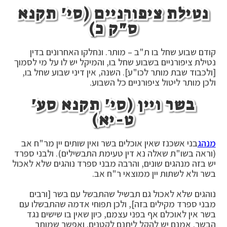
נטילת ציפורניים (סי' תקנא
ס"ק כ)
קודם שבוע שחל בו ת"ב – מותר. ונחלקו האחרונים בדין
נטילת ציפורניים בשבוע שחל בו, והמיקל יש לו על מי לסמוך
[ולכבוד שבת מותר לכו"ע]. השנה, אין דיני שבוע שחל בו,
ולכן מותר ליטול ציפורניים כל השבוע.
בשר ויין (סי' תקנא סע'
ט-יא)
מנהג
בני אשכנז שאין אוכלים בשר ואין שותים יין מר"ח אב
(וראה בשו"ת שאלה נא דין טעימת התבשילים). ולבני ספרד
יש בזה מנהגים שונים, והרבה מבני ספרד נוהגים שלא לאכול
בשר ולא לשתות יין ממוצאי ר"ח אב.
נוהגים שלא לאכול גם תבשיל שהתבשל עם בשר [ורבים
מבני ספרד מקילים בזה], ולכן תפוחי אדמה שהתבשלו עם
בשר אין לאוכלם אף בפני עצמם, כיון שאין בו שישים נגד
הבשר. אמנם יש להקל ליתנם לקטנים. ואפשר שמותר