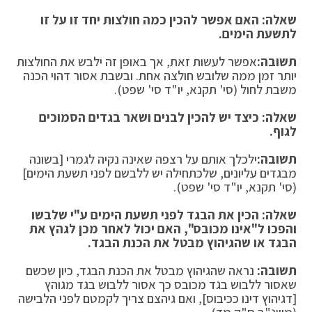
שאלה: האם אפשר להכין כמה חולצות יחד זו על זו
לתשעת הימים.
תשובה:
אפשר לעשות זאת, אך באופן זה ילבש את החולצות
יותר זמן ממה שלובש חולצה אחת. ובשבת אסור דהוי הכנה
משבת לחול (סי' תקנא, יו"ד סי' שפט).
שאלה: כיצד יש להכין לבנים ושאר בגדים הסמוכים
לגוף.
תשובה:
ילכלך אותם על רצפה שאינה נקיה לגמרי [בשונה
מבגדים עליונים, שלכתחילה יש ללבשם לפני תשעת הימים]
(סי' תקנא, יו"ד סי' שפט).
שאלה: הכין את הבגד לפני תשעת הימים ע"י שלבשו
והפכו ל"אינו מכובס", האם יכול לאחר מכן לגהץ את
הבגד או שהגיהוץ מבטל את הכנת הבגד.
תשובה:
נראה שהגיהוץ מבטל את הכנת הבגד, כיון שכשם
שאסור ללבוש בגד מכובס כך אסור ללבוש בגד מגוהץ
[דגיהוץ דינו ככיבוס], ואם גיהצם צריך לקמטם לפני הלבישה