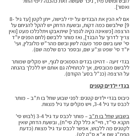
לובש ופושט מיד, ניכר שעושה זאת כהכנה לימי החול
ואסור].
אם לא הכין את הבגדים על ידי לבישה, ייתן לקטן [עד גיל 8-
9] שילבשם כמה דקות, ובשעת הדחק יש להקל להניחם על
הרצפה [כשאינה נקיה לגמרי] שיתאבקו ויתלכלכו מעט [ואין
צריך לדרוך על הבגד], ואז מותר ללבשם (לחם הפנים יו"ד
סי' שעו בשם ספר מענה לשון ובשם מהר"ש מלובלין, ועי'
יו"ד סי' שפט וצ"ע שם, ובספר כרם שלמה שם).
בגדי זיעה - דהיינו בגדים הסמוכים לגוף, יש מקלים שמותר
ללבשם מכובסים, אך לכתחילה גם אותם יש ללכלך בהנחה
על הרצפה (כנ"ל בסע' הקודם).
בגדי ילדים קטנים
כיבוס בגדי ילדים קטנים: לפני שבוע שחל בו ת"ב – מותר
לכבס עד גיל 3-4, ויש מקלים עד גיל מצוות.
בשבוע שחל בו ת"ב
– מותר לכבס עד גיל 3-4 (לבוש סי'
תקנא סי"ד, חיי"א כלל קלג סי"ח), ובשעת הדחק שאין
לקטנים מה ללבוש, אפשר לכבס עד גיל מצוות (כדעת
הפמ"ג שם א"א ס"ק לט).