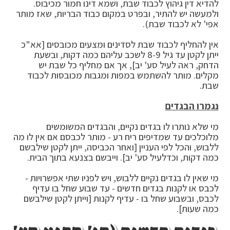
להדיא דין גיהוץ לכבוד שבת, ושמא דינו חמור מכיבוס.
ולמעשה יש להתיר, ובפרט במקום כבוד הבריות, שאז מותר
אפי' לא לכבוד שבת).
אין להחליף לכבוד שבת לסדינים ומצעים מכובסים [אא"כ
ייתן לקטן עד גיל 8-9 לשכב עליהם כמה דקות, ובשעת
הדחק, ראה לעיל סע' יב], אך אם מחליף כל שבת יש
מקלים. מותר להשתמש במפות ומגבות מכובסות לכבוד
שבת.
נגמרו הבגדים
מי שלא נותרו לו בגדים נקיים, והבגדים המשומשים
מלוכלכים עד שמדיפים ריח רע - מותר לכבסם אם אין לו מה
ללבוש, והכל לפי העניין [ואחר הכביסה, ייתן לקטן שילבשם
כמה דקות, וכדלעיל סע' יב]. וייבשם בצנעא בתוך הבית.
מי שאין לו בגדים נקיים ללבוש, ויש לפניו שתי אפשרויות -
לכבס או לקנות בגדים חדשים - עד שבוע שחל בו עדיף
לכבס, ובשבוע שחל בו - עדיף לקנות [וייתן לקטן שילבשם
כמה שעות].