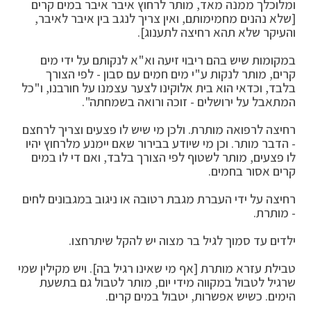
ומלוכלך ממנה מאד, מותר לרחוץ איבר איבר במים קרים
[שלא נהנים מחמימותם, ואין צריך לנגב בין איבר לאיבר,
והעיקר שלא תהא רחיצה לתענוג].
במקומות שיש בהם ריבוי זיעה וא"א לנקותם על ידי מים
קרים, מותר לנקות ע"י מים חמים עם סבון - לפי הצורך
בלבד, וכדאי הוא בית אלוקינו לצער עצמנו על חורבנו, ו"כל
המתאבל על ירושלים - זוכה ורואה בשמחתה".
רחיצה לרפואה מותרת. ולכן מי שיש לו פצעים וצריך לרחצם
- הדבר מותר. וכן מי שיודע בבירור שאם יימנע מלרחוץ יהיו
לו פצעים, מותר לשטוף לפי הצורך בלבד, ואם די לו במים
קרים אסור בחמים.
רחיצה על ידי העברת מגבת רטובה או ניגוב במגבונים לחים
- מותרת.
ילדים עד סמוך לגיל בר מצוה יש להקל שיתרחצו.
טבילת עזרא מותרת [אף מי שאינו רגיל בה]. ויש מקילין שמי
שרגיל לטבול במקווה מידי יום, מותר לטבול גם בתשעת
הימים. כשיש אפשרות, יטבול במים קרים.