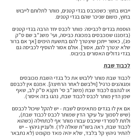
ייבוש בחוץ: כשמכבס בגדי קטנים, מותר לתלותם לייבוש
בחוץ, משום שניכר שהם בגדי קטנים.
הוספת בגדים לכביסה: מותר לכבס יחד הרבה בגדי קטנים
(בזמננו שמכבסים במכונת כביסה, ועי' משנ"ב שם ס"ק
פג), כאשר ייתכן שיצטרך להם בתשעת הימים [אך אם ברור
שלא יצטרך להם, אסור]. אולם אסור להוסיף לכביסה גם
בגדי גדולים האסורים בכיבוס.
לכבוד שבת
לכבוד שבת מותר ללבוש את כל בגדי השבת מכובסים
ומגוהצים כרגיל [וילבשם לאחר הרחיצה]. אמנם אין לכבסם
או לגהצם לכבוד שבת (משנ"ב סי' תקנא ס"ק לב, שאף
שמן הדין מותר לכבס לכבוד שבת, נהגו בזה איסור).
אם אין לו בגדים מתאימים לשבת - יש להקל שיכול לכבסם
(שיש לסמוך על עיקר הדין שמותר לכבס לכבוד שבת),
ולתת לספרדי שיכבס עבורו מותר אף לכתחילה (כשהוא
לכבוד שבת, ראה בשו"ת שאלה לד). ולעניין גיהוץ – יש
להתיר גיהוץ קל בלבד, שלא יהיה מאד מקומט (לא נתבאר