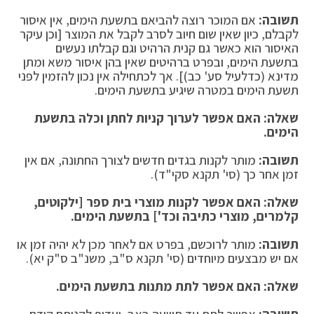
תשובה:
אם המוכר רוצה להביאם בתשעת הימים, אין איסור
לקבלם, כיון שאין שום חיוב לסרב לקבל את המוצר [וכן עיקר
האיסור הוא כאשר גם קנית הרהיט וגם קבלתו נעשים
בתשעת הימים, ובפרט ברהיטים שאין בהן איסור משא ומתן
מדינא (כדלעיל סע' כב)]. אך לכתחילה אין נכון להזמין לפני
תשעת הימים במטרה שיגיע בתשעת הימים.
שאלה: האם אפשר לערוך קניות לחתן וכלה בתשעת
הימים.
תשובה:
מותר לקנות בגדים חדשים לצורך החתונה, אם אין
זמן אחר כך (סי' תקנא סקי"ד).
שאלה: האם אפשר לקנות מוצרי בית ספר [ילקוטים,
קלמרים, מוצרי כתיבה וכד'] בתשעת הימים.
תשובה:
מותר לרוכשם, בפרט אם לאחר מכן לא יהיה זמן או
אם יש מבצעים מיוחדים (סי' תקנא ס"ב, משנ"ב ס"ק יא).
שאלה: האם אפשר לתת מתנות בתשעת הימים.