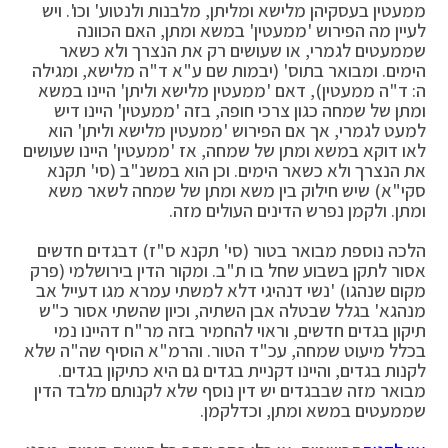
ממעטין בעסקיהן מלישא ומליתן, מלבנות ולנטוע' וכו'. ויש
לעיין מה הפירוש 'ממעטין' במשא ומתן, האם הכוונה
שממעטים לגמרי, או שעושים רק את הנצרך ולא כשאר
הימים. ומבואר בתוס' (יבמות שם ע"א ד"ה מלישא, ומגילה
ה: ד"ה ממעטין), דאם 'ממעטין מלישא וליתן' היינו במשא
ומתן של שמחה כגון צרכי חופה, בזה 'ממעטין' היינו דיש
למעט לגמרי, אך אם הפירוש 'ממעטין מלישא וליתן' הוא
לאו דוקא במשא ומתן של שמחה, אז 'ממעטין' היינו שעושים
את הנצרך ולא כשאר הימים. וכן הוא במשנ"ב (סי' תקנא
סקי"א) שיש חילוק בין משא ומתן של שמחה לשאר משא
ומתן. ולקמן נפרש הדינים העולים מזה.
הלכה נוספת מבואר בטור (סי' תקנא ס"ז) דבגדים חדשים
אסור לתקן בשבוע שחל בו ת"ב. ומקור הדין בירושלמי (פרק
מקום שנהגו) 'נשי דנהיגי דלא למשתי עמרא מגו דעייל אב
מנהגא' בגלל שבטלה אבן השתיה, וכיון שהשתי אסור כ"ש
תיקון בגדים חדשים, וראוי להחמיר בזה מר"ח דהיינו נמי
בכלל מיעוט שמחה, עכ"ד הטור. והרמ"א הוסיף שה"ה שלא
לקנות בגדים, והיינו דקניית בגדים גם היא כתיקון בגדים.
מבואר מזה שבבגדים יש דין נוסף שלא לקנותם מלבד הדין
שממעטים במשא ומתן, וכדלקמן.