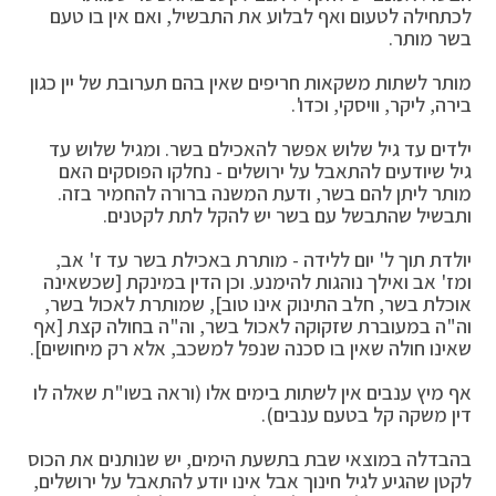
לכתחילה לטעום ואף לבלוע את התבשיל, ואם אין בו טעם
בשר מותר.
מותר לשתות משקאות חריפים שאין בהם תערובת של יין כגון
בירה, ליקר, וויסקי, וכדו'.
ילדים עד גיל שלוש אפשר להאכילם בשר. ומגיל שלוש עד
גיל שיודעים להתאבל על ירושלים - נחלקו הפוסקים האם
מותר ליתן להם בשר, ודעת המשנה ברורה להחמיר בזה.
ותבשיל שהתבשל עם בשר יש להקל לתת לקטנים.
יולדת תוך ל' יום ללידה - מותרת באכילת בשר עד ז' אב,
ומז' אב ואילך נוהגות להימנע. וכן הדין במינקת [שכשאינה
אוכלת בשר, חלב התינוק אינו טוב], שמותרת לאכול בשר,
וה"ה במעוברת שזקוקה לאכול בשר, וה"ה בחולה קצת [אף
שאינו חולה שאין בו סכנה שנפל למשכב, אלא רק מיחושים].
אף מיץ ענבים אין לשתות בימים אלו (וראה בשו"ת שאלה לו
דין משקה קל בטעם ענבים).
בהבדלה במוצאי שבת בתשעת הימים, יש שנותנים את הכוס
לקטן שהגיע לגיל חינוך אבל אינו יודע להתאבל על ירושלים,