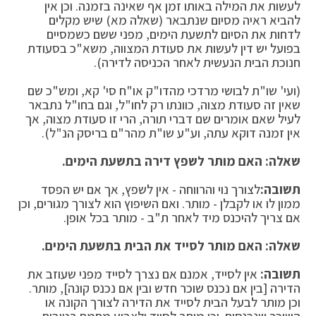
לעשות את המילה באותו זמן אף שאינה בזמנה. וכן אין
להביא ראיה מסיום שנתבאר (שאלה מא) שיש מקלים
לדחות את הסיום לתשעת הימים, מפני ששם כשמסיים
בפועל יש דין לעשות את סעודת המצווה, משא"כ בסעודת
חנוכת הבית הנעשית לאחר הכניסה לדירה).
(ועי' שו"ת לבושי מרדכי מהדו"ק או"ח סי' קא, ומש"כ שם
שאין זה סעודת מצוה, כוונתו רק לחו"ל, וגם בחו"ל נתבאר
לעיל שאם אומרים שם דברי תורה, הרי זו סעודת מצוה, אך
אין זמנה דוקא עתה, וע"ע שו"ת מהר"ם בריסק הנ"ל).
שאלה: האם מותר לשפץ דירה בתשעת הימים.
תשובה:
לצורך נוי והרווחה - אין לשפץ, אך אם יש הפסד
ממון לו או לקבלן - מותר. ואם השיפוץ הוא לצורך מגורים, וכן
אם צריך להיכנס מיד לאחר ת"ב - מותר בכל אופן.
שאלה: האם מותר לסייד את הבית בתשעת הימים.
תשובה:
אין לסייד, אמנם אם נצרך לסייד מפני שעוזב את
הדירה [בין אם נכנס שוכר חדש ובין אם נכנס קונה], מותר.
וכן מותר לבעל הבית לסייד את הדירה לצורך הקונה או