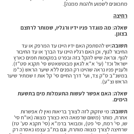
מתכוונים לשמוע ולהנות ממנה].
רחיצה
שאלה: מה מוגדר פניו ידיו ורגליו, שמותר לרחצם
בצונן.
תשובה:
יש להסתפק האם ידיו היינו עד המרפק או עד
החיבור לגוף, וכן האם רגליו היינו עד הברך או עד החיבור
לגוף. ונראה שיש להקל בזה ובפרט במקומות חמים כארץ
ישראל וכד' (עי' א"א לגאון מבוטשאטש סי' תקנא סט"ז).
ולעניין פניו נראה שהיינו רק הפנים ללא שיער הראש (כ"מ
במשנ"ב ס"ק צד, ועי' דרך החיים סי' קל אות ז שמתיר שיער
הראש וצ"ע).
שאלה: האם אפשר לעשות התעמלות מים בתשעת
הימים.
תשובה:
מי שזקוק לזה לצורך בריאות ואין לו אפשרות
אחרת, מותר (משום שרפואה היא כצורך מצווה (או"ח סי'
שו, סי' רמח, סי' פט), ומבואר ברמ"א (סי' תקנא סע' טז)
שרחיצה לצורך מצווה מותרת, וגם בת"ב עצמו נאסרה רק