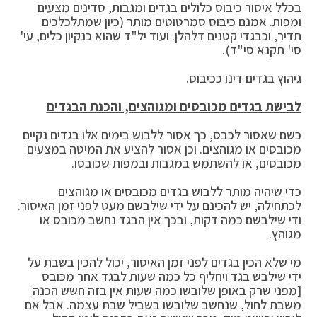
בכלל איסור כיבוס כלולים בגדים ומגבות, סדינים מצעים
ומפות. אמנם כיבוס סמרטוטים מותר (כיון שמתלכלכים
תדיר, וכבגדי קטנים דלהלן. ועוד יל"ד שהוא כנקיון כלים, עי'
סי' תקנא סי"ד).
גיהוץ בגדים דינו ככיבוס.
לבישת בגדים מכובסים ומגוהצים, והכנת הבגדים
כשם שאסור לכבס, כך אסור ללבוש בימים אלו בגדים נקיים
מכובסים או מגוהצים. וכן אסור להציע את המיטה במצעים
מכובסים, או להשתמש במגבות ובמפות שכובסו.
כדי שיהיה מותר ללבוש בגדים מכובסים או מגוהצים
לכתחילה, יש להכינם על ידי שילבשם מעט לפני זמן האיסור.
ודי שילבשם כמה דקות, ובכך אין הבגד נחשב מכובס או
מגוהץ.
מי שלא הכין בגדים לפני זמן האיסור, יכול להכין בשבת על
ידי שילבש בגד ויחליף כל כמה שעות לבגד אחר מכובס
[מפני שרק באופן שלובשו כמה שעות אין בזה חשש הכנה
משבת לחול, שנחשב שלובשו בשביל שבת עצמה. אבל אם