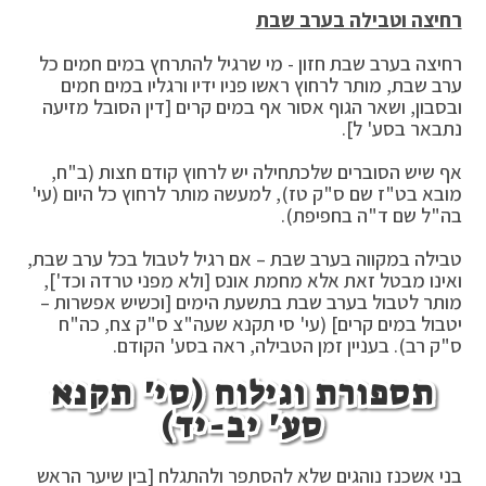
רחיצה וטבילה בערב שבת
רחיצה בערב שבת חזון - מי שרגיל להתרחץ במים חמים כל
ערב שבת, מותר לרחוץ ראשו פניו ידיו ורגליו במים חמים
ובסבון, ושאר הגוף אסור אף במים קרים [דין הסובל מזיעה
נתבאר בסע' ל].
אף שיש הסוברים שלכתחילה יש לרחוץ קודם חצות (ב"ח,
מובא בט"ז שם ס"ק טז), למעשה מותר לרחוץ כל היום (עי'
בה"ל שם ד"ה בחפיפת).
טבילה במקווה בערב שבת – אם רגיל לטבול בכל ערב שבת,
ואינו מבטל זאת אלא מחמת אונס [ולא מפני טרדה וכד'],
מותר לטבול בערב שבת בתשעת הימים [וכשיש אפשרות –
יטבול במים קרים] (עי' סי תקנא שעה"צ ס"ק צח, כה"ח
ס"ק רב). בעניין זמן הטבילה, ראה בסע' הקודם.
תספורת וגילוח (סי' תקנא
סע' יב-יד)
בני אשכנז נוהגים שלא להסתפר ולהתגלח [בין שיער הראש