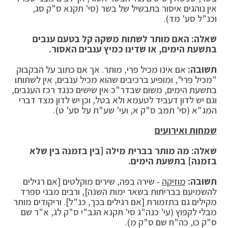
אין נוהגים איסור בתבשיל של בשר (סי' תקנא ס"ק סג,
וכנ"ל סע' מד).
שאלה: האם מותר לשתות משקה קל בטעם ענבים
בתשעת הימים, או שדינו כמיץ ענבים האסור.
תשובה:
אם אינו מכיל פרי, מותר. אך אם כתוב על הבקבוק
"מכיל פרי", ומופיע ברכיבים שהוא מכיל ענבים, אין לשתותו
בתשעת הימים, משום שבדר"כ אין שישים כנגד רכז הענבים,
וגם יש לדון דעביד לטעמא ולא בטל, וכן יש לדון מצד דברי
המג"א (סי' תמב ס"ק א, ועי' שע"ת על סע' ט).
שמחות ואירועים
שאלה: מה מותר בברית מילה [בין בזמנה בין שלא
בזמנה] בתשעת הימים.
תשובה:
מוזיקה
- שירה בפה, שירים מוקלטים [אם רגילים
להשמיעם בבריתות בשאר ימות השנה], ורבים מבני ספרד
מקילים גם בתזמורת [אם רגילים בכך, כנ"ל]. וריקודים מותר
מבלי לקפוץ (עי' כנה"ג סי' תקנא הגב"י ס"ק לג, א"ר שם
ס"ק כו, כה"ח שם ס"ק מ).