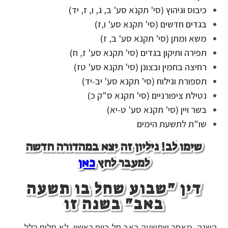
כיבוס וגיהוץ (סי' תקנא סע' ב, ג, ו, ז, יד)
בגדים חדשים (סי' תקנא סע' ו,ז)
משא ומתן (סי' תקנא סע' ב, ז)
תפירה ותיקון בגדים
(סי' תקנא סע' ז, ח)
רחיצה בחמין ובצונן (סי' תקנא סע' טז)
תספורת וגילוח (סי' תקנא סע' יב-יד)
נטילת ציפורניים (סי' תקנא ס"ק כ)
בשר ויין (סי' תקנא סע' ט-יא)
שו"ת לתשעת הימים
שימו לב! גיליון זה יצא במהדורה חדשה
למעבר לחץ
כאן
דין "שבוע שחל בו תשעה
באב" בשנה זו
השנה, מאחר שתשעה באב חל ביום ראשון, לא חלים כלל