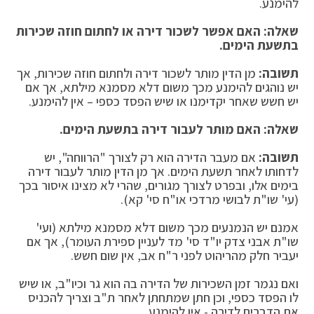
להימנע.
שאלה: האם אפשר לשכור דירה או לחתום חוזה שכירות
בתשעת הימים.
תשובה:
מן הדין מותר לשכור דירה ולחתום חוזה שכירות, אך
יש נוהגים להימנע מכך משום דלא מסמנא מילתא, אך אם
יש חשש שאחר יקדימנו או שיש הפסד כספי – אין להימנע.
שאלה: האם מותר לעבור דירה בתשעת הימים.
תשובה:
אם מעבר הדירה הוא רק לצורך "הרווחה", יש
לדחותו לאחר תשעת הימים. אך מן הדין מותר לעבור דירה
בימים אלו, ובפרט לצורך מגורים, שהרי לא מצינו איסור בכך
(עי' שו"ת לבושי מרדכי או"ח סי' קא).
אמנם יש הנמנעים מכך משום דלא מסמנא מילתא (ועי'
שו"ת אבני צדק יו"ד סי' מד לעניין ספירת העומר), אך אם
יעביר חלק מהריהוט לפני ר"ח אב, אין שום חשש.
ואם נגמר זמן השכירות של הדירה בה הוא גר וכיו"ב, או שיש
לו הפסד כספי, וכן חתן שמתחתן לאחר ת"ב וצריך להכניס
את הדברים לדירה - אין להימנע.