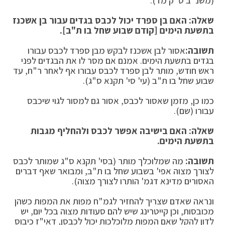
(משנ"ב ס"ק מד).
שאלה: האם בן ספרד יכול לכבס בגדים עבור בן אשכנז
בתשעת הימים [קודם שבוע שחל בו ת"ב].
תשובה:
אסור לבן אשכנז לבקש מבן ספרד לכבס עבורו
בגדים בתשעת הימים. אמנם אם מסר לו את הבגדים לפני
ראש חודש, מותר לבן ספרד לכבס עבורו אף לאחר ר"ח, עד
שבוע שחל בו ת"ב (עי' סי' תקנא ס"ג).
כמו כן, מזמן שאסור לכבס, אסור גם למסור לגוי שיכבס
עבורו (שם).
שאלה: האם בישיבה אפשר לכבס ולהחליף מגבות
בתשעת הימים.
תשובה:
מה שמלוכלך מותר (בסי' תקנא ס"ג שמותר לכבס
לצורך מצוה אפי' בשבוע שחל בו ת"ב, ומבואר שאף דברים
האסורים מדינא דגמ' הותרו לצורך מצוה).
ונראה שאדם שצריך להחזיר לגמ"ח מפות את המפות כשהן
מכובסות, וכן קייטרינג שיש להם סעודות מצוה בכל יום, יש
לדון להקל שאם המפות מלוכלכות יכול לכבסן, דאי"ז כיבוס