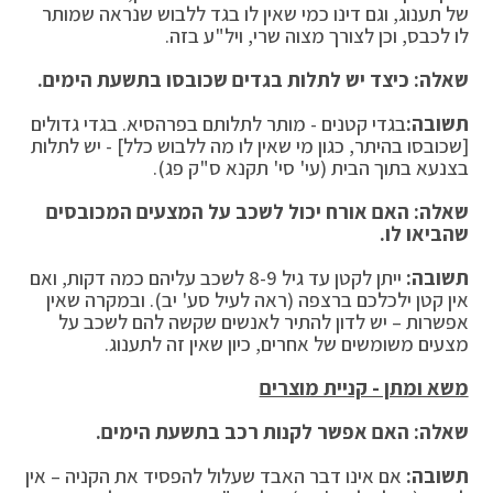
של תענוג, וגם דינו כמי שאין לו בגד ללבוש שנראה שמותר
לו לכבס, וכן לצורך מצוה שרי, ויל"ע בזה.
שאלה: כיצד יש לתלות בגדים שכובסו בתשעת הימים.
תשובה:
בגדי קטנים - מותר לתלותם בפרהסיא. בגדי גדולים
[שכובסו בהיתר, כגון מי שאין לו מה ללבוש כלל] - יש לתלות
בצנעא בתוך הבית (עי' סי' תקנא ס"ק פג).
שאלה: האם אורח יכול לשכב על המצעים המכובסים
שהביאו לו.
תשובה:
ייתן לקטן עד גיל 8-9 לשכב עליהם כמה דקות, ואם
אין קטן ילכלכם ברצפה (ראה לעיל סע' יב). ובמקרה שאין
אפשרות – יש לדון להתיר לאנשים שקשה להם לשכב על
מצעים משומשים של אחרים, כיון שאין זה לתענוג.
משא ומתן - קניית מוצרים
שאלה: האם אפשר לקנות רכב בתשעת הימים.
תשובה:
אם אינו דבר האבד שעלול להפסיד את הקניה – אין