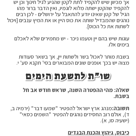
אך מכיוון שיש להקפיד לתת לקטן שהגיע לגיל חינוך וכן יש
להקפיד שהקטן ישתה מלוא לוגמיו, ואין הדבר ברור מהו
הגיל של קטן שאינו יודע להתאבל על ירושלים - לכן רבים
נוהגים שהמבדיל שותה את כוס היין או את המיץ ענבים [ויכול
לשתות את כל הכוס].
עוגות שיש בהם יין וטעמו ניכר - יש מחמירים שלא לאכלם
בימים אלו.
בשבת מותר לאכול בשר ולשתות יין, אך בשאר סעודות
מצוה יש בכך אופנים שונים המבוארים בסי' תקנא סע' י.
שו"ת לתשעת הימים
שאלה: מהי ההפטרה השנה, שראש חודש אב חל
בשבת.
תשובה:
מנהג ארץ ישראל להפטיר "שמעו דבר" (ירמיה ב,
ד), אולם רוב החסידים נוהגים להפטיר "השמים כסאי"
(ישעיה סו, א).
כיבוס, גיהוץ והכנת הבגדים