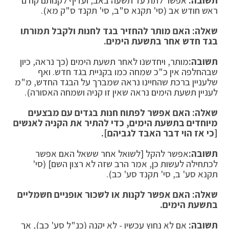
תשובה:
אפשר לתת עד תשעה באב, ועדיף לקנותם קודם
ראש חודש אב (סי' תקנא ס"ב, סי' תקנד ס"ק מא).
שאלה: האם מותר להחזיר בגד לחנות ולקבל תמורתו
בגד חדש אחר בתשעת הימים.
תשובה:
מותר, ויחדשנו לאחר תשעת הימים (כך נראה, כיון
שבהחלפה אין כ"כ שמחה כמו בקניית בגד חדש. ואף
שלעניין ברכת שהחיינו נראה שמברך על הבגד החדש, מ"מ
לעניין תשעת הימים נראה שאין זו קניה ושמחה האסורה).
שאלה: האם אפשר לפתוח חנות בגדים עם מבצעים
מיוחדים בתשעת הימים, כדי להתיר את הקניה לאנשים
[כי אז הוי דבר האבד לגביהם].
תשובה:
אפשר להקל [לשואל אחר ששאל האם אפשר
לכתחילה לעשות כן, אמר הרב שזה לא רצון השם] (סי'
תקנא סע' ב, סי' תקנד סע' כב).
שאלה: האם אפשר לקנות או לשכור אופניים חשמליים
בתשעת הימים.
תשובה:
אם לא נחוץ עכשיו - לא יקנה (כנ"ל סע' כב), אך