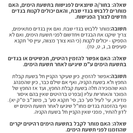
שאלה: בחור/ה שיוצאים לפגישות בתשעת הימים, האם
מותרים ללבוש בגדי שבת, והאם יכולים לקנות בגדים
חדשים לצורך הפגישות.
תשובה:
מותר ללבוש בגדי שבת. ואם אין בגדים מתאימים,
צריך שיקנו את הבגדים ויחדשום לפני תשעת הימים, ואם לא
הספיקו - יכולים לקנות (כי הוא צורך מצווה, עיין סי' תקנא
סעיפים ב, ג, ט, טז).
שאלה: האם אפשר להזמין רהיטים, תכשיטים או בגדים
בתשעת הימים ע"מ שיגיעו לאחר תשעת הימים.
תשובה:
אפשר להזמין, כיון שעיקר הקניין חל בשעת קבלת
החפץ ולא בשעת הקניה, ואף אם שילם כבר, כיון שהמנהג
הוא שהמכירה חלה בשעת קבלת החפץ, ועד אז החפץ של
המוכר והאחריות עליו (ובפרט ברהיטים שאין בהם איסור
מדינא, עי' לעיל סע' כב, סי' תקנא סע' ב, משנ"ב ס"ק יא).
ואף בהזמנת בגדים מחו"ל שיגיעו לאחר תשעת הימים יש
לדון להתיר, מפני שאין הקניין חל בשעת הקניה.
שאלה: האם מותר לקבל בתשעת הימים רהיטים יקרים
שהוזמנו לפני תשעת הימים.