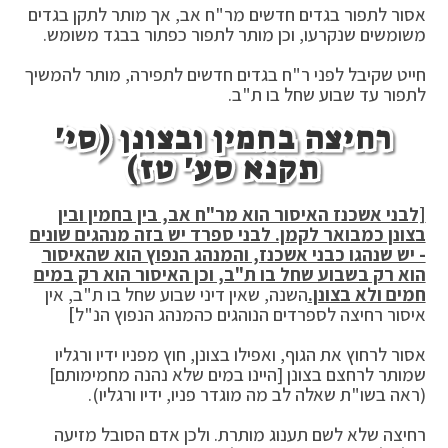
אסור לתפור בגדים חדשים מר"ח אב, אך מותר לתקן בגדים
משומשים שנקרעו, וכן מותר לתפור כפתור בבגד משומש.
חייט שקיבל לפני ר"ח בגדים חדשים לתפירה, מותר להמשיך
לתפור עד שבוע שחל בו ת"ב.
רחיצה בחמין ובצונן (סי'
תקנא סע' טז)
[לבני אשכנז האיסור הוא מר"ח אב, בין בחמין ובין
בצונן כמבואר לקמן. לבני ספרד יש בזה מנהגים שונים
- יש שנהגו כבני אשכנז, והמנהג הנפוץ הוא שהאיסור
הוא רק בשבוע שחל בו ת"ב, וכן האיסור הוא רק במים
חמים ולא בצונן.
השנה, שאין דיני שבוע שחל בו ת"ב, אין
איסור רחיצה לספרדים הנוהגים כהמנהג הנפוץ הנ"ל
]
אסור לרחוץ את הגוף, ואפילו בצונן, חוץ מפניו ידיו ורגליו
שמותר לרחצם בצונן [היינו במים שלא נהנה מחמימותם]
(ראה בשו"ת שאלה לב מה מוגדר פניו, ידיו ורגליו).
רחיצה שלא לשם תענוג מותרת. ולכן אדם הסובל מזיעה