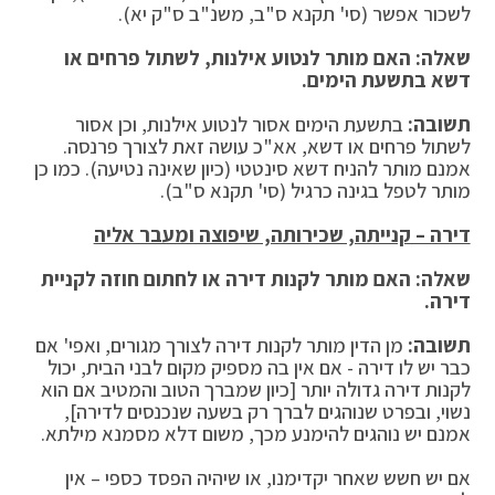
לשכור אפשר (סי' תקנא ס"ב, משנ"ב ס"ק יא).
שאלה: האם מותר לנטוע אילנות, לשתול פרחים או
דשא בתשעת הימים.
תשובה:
בתשעת הימים אסור לנטוע אילנות, וכן אסור
לשתול פרחים או דשא, אא"כ עושה זאת לצורך פרנסה.
אמנם מותר להניח דשא סינטטי (כיון שאינה נטיעה). כמו כן
מותר לטפל בגינה כרגיל (סי' תקנא ס"ב).
דירה – קנייתה, שכירותה, שיפוצה ומעבר אליה
שאלה: האם מותר לקנות דירה או לחתום חוזה לקניית
דירה.
תשובה:
מן הדין מותר לקנות דירה לצורך מגורים, ואפי' אם
כבר יש לו דירה - אם אין בה מספיק מקום לבני הבית, יכול
לקנות דירה גדולה יותר [כיון שמברך הטוב והמטיב אם הוא
נשוי, ובפרט שנוהגים לברך רק בשעה שנכנסים לדירה],
אמנם יש נוהגים להימנע מכך, משום דלא מסמנא מילתא.
אם יש חשש שאחר יקדימנו, או שיהיה הפסד כספי – אין