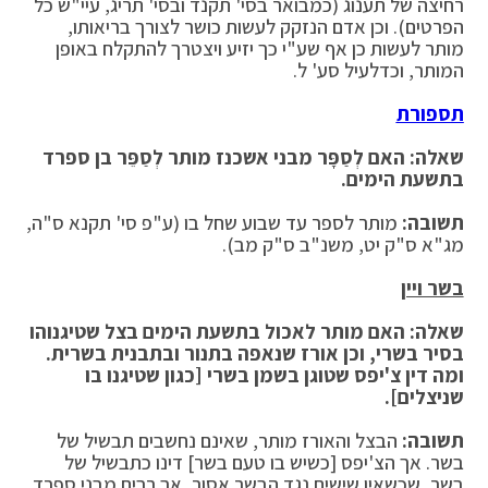
רחיצה של תענוג (כמבואר בסי' תקנד ובסי' תריג, עיי"ש כל
הפרטים). וכן אדם הנזקק לעשות כושר לצורך בריאותו,
מותר לעשות כן אף שע"י כך יזיע ויצטרך להתקלח באופן
המותר, וכדלעיל סע' ל.
תספורת
שאלה: האם לְסַפָּר מבני אשכנז מותר לְסַפֵּר בן ספרד
בתשעת הימים.
תשובה:
מותר לספר עד שבוע שחל בו (ע"פ סי' תקנא ס"ה,
מג"א ס"ק יט, משנ"ב ס"ק מב).
בשר ויין
שאלה: האם מותר לאכול בתשעת הימים בצל שטיגנוהו
בסיר בשרי, וכן אורז שנאפה בתנור ובתבנית בשרית.
ומה דין צ'יפס שטוגן בשמן בשרי [כגון שטיגנו בו
שניצלים].
תשובה:
הבצל והאורז מותר, שאינם נחשבים תבשיל של
בשר. אך הצ'יפס [כשיש בו טעם בשר] דינו כתבשיל של
בשר, שכשאין שישים נגד הבשר אסור, אך רבים מבני ספרד