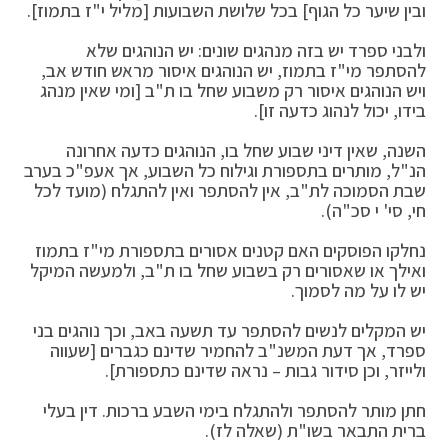
ובין שיער כל הגוף] בכל שלושת השבועות [מליל י"ז בתמוז].
ולבני ספרד יש בזה מנהגים שונים: יש הנוהגים שלא
להסתפר מי"ז בתמוז, יש הנוהגים איסור מראש חודש אב,
ויש הנוהגים איסור רק משבוע שחל בו ת"ב [ומי שאין מנהג
בידו, יכול לנהוג כדעה זו].
השנה, שאין דיני שבוע שחל בו, הנוהגים כדעה אחרונה
הנ"ל, מותרים בתספורת וגילוח כל השבוע, אך אעפ"כ בערב
שבת הסמוכה לת"ב, אין להסתפר ואין להתגלח (מועד לכל
חי, סי' י סכ"ה).
נחלקו הפוסקים האם קטנים אסורים בתספורת מי"ז בתמוז
ואילך או שאסורים רק בשבוע שחל בו ת"ב, ולמעשה המיקל
יש לו על מה לסמוך.
יש המקלים לנשים להסתפר עד תשעה באב, וכך נוהגים בני
ספרד, אך דעת המשנ"ב להחמיר שדינם כגברים [שעווה
ולייזר, וכן סידור גבות – נראה שדינם כתספורת].
חתן מותר להסתפר ולהתגלח בימי השבע ברכות. דין בעלי
ברית התבאר בשו"ת (שאלה לז).