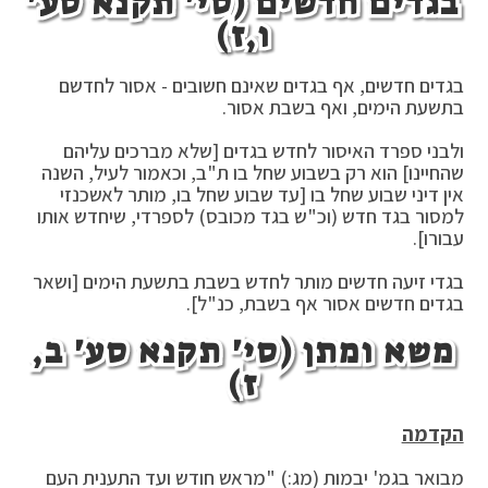
בגדים חדשים (סי' תקנא סע'
ו,ז)
בגדים חדשים, אף בגדים שאינם חשובים - אסור לחדשם
בתשעת הימים, ואף בשבת אסור.
ולבני ספרד האיסור לחדש בגדים [שלא מברכים עליהם
שהחיינו] הוא רק בשבוע שחל בו ת"ב, וכאמור לעיל, השנה
אין דיני שבוע שחל בו [עד שבוע שחל בו, מותר לאשכנזי
למסור בגד חדש (וכ"ש בגד מכובס) לספרדי, שיחדש אותו
עבורו].
בגדי זיעה חדשים מותר לחדש בשבת בתשעת הימים [ושאר
בגדים חדשים אסור אף בשבת, כנ"ל].
משא ומתן (סי' תקנא סע' ב,
ז)
הקדמה
מבואר בגמ' יבמות (מג:) "מראש חודש ועד התענית העם