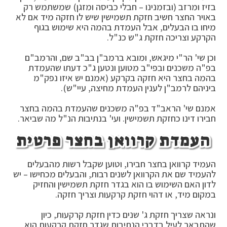
בזיז ומרזב (ובזמנינו – חבלי כביסה ומזגן) שמשתמש רק
באויר החצר חשיב חזקת תשמישין שיש לו חזקה מיד אם לא
מיחו בו הבעלים, אבל העמדת בהמה היא שימוש בגוף
הקרקע וצריכה חזקת ג"ש כנ"ל.
וכן שי' הר"י מיגאש, ומובא ברמב"ן בב"ב שם, והרמב"ם
בפ"ה משכנים ובפי"ב מטוען ונטען ג"כ דעתו שהעמדת
בהמה בחצר היא חזקה בקרקע (אמנם יש איזו נפק"מ
ביניהם לרמב"ן לענין העמדת מחיצה, עיי"ש).
אמנם שי' הראב"ד בפ"ה משכנים שהעמדת בהמה בחצר
חבירו דינו כחזקת תשמישין. ועי' בנתיבות הנ"ל מה שביאר.
העמדת קרוואן בחצר פרטית
העמיד קרוואן בחצר חבירו, וטוען שקבל רשות מהבעלים
להעמיד שם את הקרוואן לשנים רבות, והבעלים מכחישו – יש
לדון האם השימוש בו הוא בגדר חזקת תשמישין והחזיק
במקום מיד, או דהוי חזקת קרקעות וצריך חזקה.
ונראה שצריך חזקת ג' שנים כדין חזקת קרקעות, כיון
שהתבאר לעיל בדברי הנתיבות שגדר חזקת קרקעות הוא