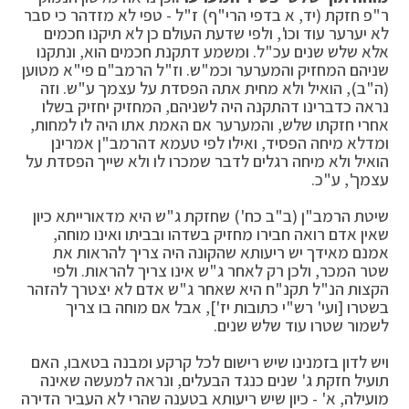
ר"פ חזקת (יד, א בדפי הרי"ף) ז"ל - טפי לא מזדהר כי סבר
לא יערער עוד וכו', ולפי שדעת העולם כן לא תיקנו חכמים
אלא שלש שנים עכ"ל. ומשמע דתקנת חכמים הוא, ונתקנו
שניהם המחזיק והמערער וכמ"ש. וז"ל הרמב"ם פי"א מטוען
(ה"ב), הואיל ולא מחית אתה הפסדת על עצמך ע"ש. וזה
נראה כדברינו דהתקנה היה לשניהם, המחזיק יחזיק בשלו
אחרי חזקתו שלש, והמערער אם האמת אתו היה לו למחות,
ומדלא מיחה הפסיד, ואילו לפי טעמא דהרמב"ן אמרינן
הואיל ולא מיחה רגלים לדבר שמכרו לו ולא שייך הפסדת על
עצמך', ע"כ.
שיטת הרמב"ן (ב"ב כח') שחזקת ג"ש היא מדאורייתא כיון
שאין אדם רואה חבירו מחזיק בשדהו ובביתו ואינו מוחה,
אמנם מאידך יש ריעותא שהקונה היה צריך להראות את
שטר המכר, ולכן רק לאחר ג"ש אינו צריך להראות. ולפי
הקצות הנ"ל תקנ"ח היא שאחר ג"ש אדם לא יצטרך להזהר
בשטרו [ועי' רש"י כתובות יז'], אבל אם מוחה בו צריך
לשמור שטרו עוד שלש שנים.
ויש לדון בזמנינו שיש רישום לכל קרקע ומבנה בטאבו, האם
תועיל חזקת ג' שנים כנגד הבעלים, ונראה למעשה שאינה
מועילה, א' - כיון שיש ריעותא בטענה שהרי לא העביר הדירה