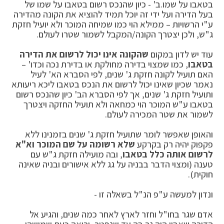
בטאבו על שמו.
ב' - כיון שהנכס רשום בטאבו על שמו של
בעל הדירה ועל ידי זה יוכל תמיד להוציא את הקונה מהדירה
ע"י הרשויות – ממילא הוי כמו שמיחה המוכר ולא יועיל חזקת
ג"ש, ולכן יצטרך הקונה/המקבל לשמור שטרו לעולם.
עוד יש לדון במקום
שהקונה אינו יכול לרשום את הדירה
בטאבו
, כמו שמצוי בדירה מחולקת או בדירת נכה וכדו' –
האם תועיל לקונה חזקת ג' שנים, לפי הסברא הא' לעיל
נאמר שכיון שאינו יכול לרשום את הנכס בטאבו ליכא ריעותא
ותועיל חזקת ג' שנים, אך לפי הסברא הב' כיון שהנכס רשום
בטאבו ע"ש המוכר הוי כמחאה ולא תועיל החזקה ויצטרך
לשמור את שטר המכירה לעולם.
והאופן שאפשר לומר שתועיל חזקת ג' שנים בזמנינו ללא
פקפוק יהיה רק בקרקע
שלא רשומה על שם המוכר וא"א
לרשום אותה כלל בטאבו
, ובה מועילה חזקת ג"ש עם
טענה (ומצוי הדבר בבניה על גג ללא אישורים ובניה שאינה
חוקית).
ונדון למעשה ע"פ הנ"ל בשאלה זו -
אדם שגר בחו"ל וחזר לארץ לאחר כמה שנים, והגיע אל