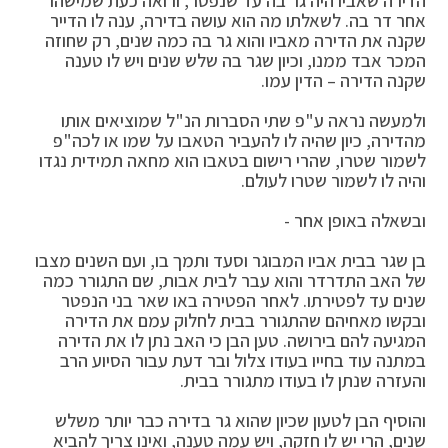
הדירה שאביו היה גר בה עד שנפטר, ורואה כעת שמישהו
אחר דר בה. לשאלתו מה הוא עושה בדירה, ענה לו הדייר
שקנה את הדירה מאביו והוא גר בה כמה שנים, רק שחוזה
המכר אבד ממנו, וכיון שגר בה שלש שנים ויש לו טענה
שקנה הדירה – הדין עמו.
ולמעשה נראה ע"פ שתי הסברות הנ"ל שמוציאים אותו
מהדירה, כיון שהיה לו להעביר הטאבו על שמו או לכה"פ
לשמור שטרו, שהרי רישום בטאבו הוא מחאה תמידית נגדו
והיה לו לשמור שטרו לעולם.
ובשאלה באופן אחר -
בן שגר בבית אביו המבוגר וסעד ותמך בו, ועם השנים מצבו
של האב התדרדר והוא עבר לבית אבות, שם התגורר כמה
שנים עד לפטירתו. לאחר הפטירה באו שאר בני הנפטר
ובקשו מאחיהם שהתגורר בבית לחלוק עמם את הדירה
המגיעה להם בירושה. טען הבן כי האב נתן לו את הדירה
במתנה עוד בחייו בעודו צלול ובר דעת עבור הסיוע הרב
והעזרה שנתן לו בעודו מתגורר בבית.
והוסיף הבן לטעון שכיון שהוא גר בדירה כבר יותר משלש
שנים, הרי יש לו חזקה, ויש עמה טענה, ואינו צריך להביא