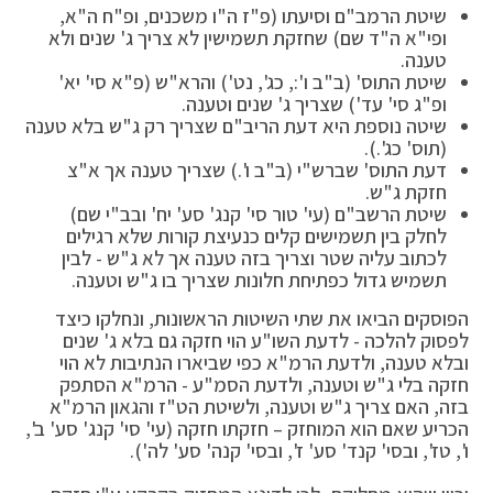
שיטת הרמב"ם וסיעתו (פ"ז ה"ו משכנים, ופ"ח ה"א,
ופי"א ה"ד שם) שחזקת תשמישין לא צריך ג' שנים ולא
טענה.
שיטת התוס' (ב"ב ו':, כג', נט') והרא"ש (פ"א סי' יא'
ופ"ג סי' עד') שצריך ג' שנים וטענה.
שיטה נוספת היא דעת הריב"ם שצריך רק ג"ש בלא טענה
(תוס' כג'.).
דעת התוס' שברש"י (ב"ב ו'.) שצריך טענה אך א"צ
חזקת ג"ש.
שיטת הרשב"ם (עי' טור סי' קנג' סע' יח' ובב"י שם)
לחלק בין תשמישים קלים כנעיצת קורות שלא רגילים
לכתוב עליה שטר וצריך בזה טענה אך לא ג"ש - לבין
תשמיש גדול כפתיחת חלונות שצריך בו ג"ש וטענה.
הפוסקים הביאו את שתי השיטות הראשונות, ונחלקו כיצד
לפסוק להלכה - לדעת השו"ע הוי חזקה גם בלא ג' שנים
ובלא טענה, ולדעת הרמ"א כפי שביארו הנתיבות לא הוי
חזקה בלי ג"ש וטענה, ולדעת הסמ"ע - הרמ"א הסתפק
בזה, האם צריך ג"ש וטענה, ולשיטת הט"ז והגאון הרמ"א
הכריע שאם הוא המוחזק – חזקתו חזקה (עי' סי' קנג' סע' ב',
ו', טז', ובסי' קנד' סע' ז', ובסי' קנה' סע' לה').