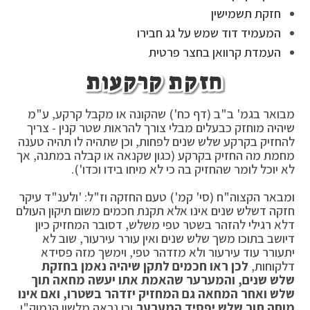
חזקת תשמישין
המעמיד דוד שמש על גג חבירו
העמדת קרוואן בחצר פרטית
חזקת קרקעות
מבואר בגמ' ב"ב (דף כח') שהקונה או מקבל קרקע, ע"מ
שיהיה מוחזק כבעלים מבלי צורך להראות שטר קנין - צריך
להחזיק בקרקע שלש שנים לפחות, וכן שתהיה לו תהיה טענה
מחמת מה החזיק בקרקע (כגון שקנאה או קבלה במתנה, אך
לא יוכל לומר שהחזיק בה כי לא מיחו בידו וכדו').
ומבאר הקצוה"ח (סי' קמ') טעם החזקה וז"ל: 'ולענ"ד עיקר
חזקה דשלש שנים אינו אלא תקנת חכמים משום תיקון העולם
דלא רגילי להזהר בשטר טפי משלש, דסובר המחזיק כיון
דיושב בתוכו משך שלש שנים ואין עורר עירעור, שוב לא
יתעורר עוד עירעור ולא מזדהר טפי, וימשך מזה פסידא
דלקוחות,
לכן ראו חכמים לתקן שיהיה נאמן בחזקת
שלש שנים, והמערער שהאמת אתו יעשה מחאה תוך
שלש ואחר המחאה גם המחזיק יזדהר בשטרו, ואם אינו
מוחה תוך שלש יפסיד המערער.
וכן נראה מלשון הנמוק"י