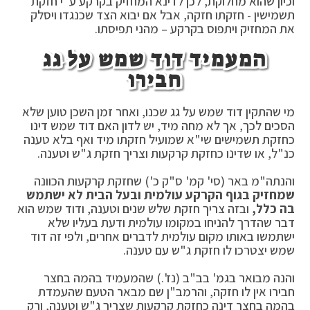
וכיון שהוא מחלוקת, לכן לדינא המחזיק בקרקע ע"י חזקת
תשמישין - חזקתו חזקה, אבל אם יבוא הצד שכנגדו ויסלק
את המחזיק ויתפוס בקרקע – מהני תפיסתו.
המעמיד דוד שמש על גג
חבירו
מי שהתקין דוד שמש על גג שכנו, ואחר זמן השכן טוען שלא
הסכים לכך, אך לא מחה מיד, יש לדון האם דוד שמש דינו
כחזקת תשמישים שי"א שמועיל חזקתו מיד ואף בלא טענה
כנ"ל, או שדינו כחזקת קרקעות וצריך חזקת ג"ש וטענה.
והנתה"מ באר (סי' קמ' ס"ק כ') שחזקת קרקעות הכוונה
שמחזיק בגוף הקרקע עולמית ובעל הבית לא ישתמש
בה כלל,
ובזה צריך חזקת שלש שנים וטענה, ודוד שמש הוא
דבר שהדרך להניחו במקומו עולמית ודעת בעליו שלא
ישתמשו באותו מקום עולמית לדברים אחרים, ולפי זה דוד
שמש יצטרכו לו חזקת ג"ש עם טענה.
והנה מבואר בגמ' בב"ב (נז'.) שהמעמיד בהמה בחצר
חבירו אין לו חזקה, והרמב"ן שם מבאר הטעם שהעמדת
בהמה בחצר דינה כחזקת קרקעות שצריך ג"ש וטענה, ורק