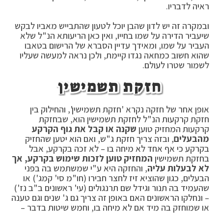
ראיה לדבריו.
ובמקרה זה יש לדון שהבן יוכל לטעון שהתבייש מאביו לבקש
שיעביר הדירה על שמו בחייו, ואין כאן הריעותא הנ"ל שלא
העביר על שמו, ומאידך עדיין הסברא של הרישום בטאבו
שהוא חשוב כמחאה נגדו קיימת, ולכן נראה למעשה שעליו
לשמור שטרו לעולם.
חזקת תשמישין
אופן אחר של חזקה נקרא 'חזקת תשמישין', והחילוק בין
חזקת קרקעות הנ"ל לחזקת תשמישין הוא, שבחזקת
קרקעות המחזיק טוען
שקנה או קבל את גוף הקרקע
מהבעלים
, ובזה צריך חזקת ג"ש, ואם הוא יטען שהחזיק
בקרקע כי אף אחד לא מיחה בו – לא זכה בקרקע, אבל
בחזקת תשמישין
המחזיק טוען לזכות שימוש בקרקע, אך
לא לבעלות עליה
, והחזקה היא ע"י שמשתמש בה בפני
הבעלים, כגון שהוציא זיז לחצר חבירו (חו"מ סי' קמג') או
שהעמיד בה תנור וגידל שם תרנגולים (עי' ראשונים ב"ב נז')
– ונחלקו הראשונים האם באופן זה צריך גם ג' שנים וגם טענה
או שמוחזק בה מיד אם לא מיחה בו, וחמש שיטות בדבר –