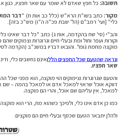
תשובה:
כל חפץ שאדם לא שומר עם שאר חפציו, כגון אבני
מקור:
כתב בשו"ת הרא"ש (כלל כב אות ח) "
דבר המוק
כלי" [ועי' רמב"ם (הל' שבת פכ"ה ה"ו) מש"כ בזה].
והב"י (סי' שח בהקדמה, אות ג) כתב "כל דבר שאינו כלי
וקורות ועפר וחול ומת ובעלי חיים וגרוגרות וצמוקים שהם 
מוקצה מחמת גופו". והובאו דבריו במשנ"ב (הקדמה לסי'
ונראה שהטעם שכל החפצים הללו
אינם נחשבים כלי, ודינ
שאר חפציו.
והטעם שגרוגרות וצימוקים הוי מוקצה, הוא מפני שכל הה
דווקא אוכל שראוי למאכל אדם או למאכל בהמה – שם אוכל
למאכל, אין עליהם שם אוכל, והרי הם מוקצה.
כמו כן אדם אינו כלי, ולפיכך כשהוא מת, הרי הוא מוקצה.
ולהלן יתבאר הטעם שכסף ובעלי חיים הם מוקצים.
שטרות