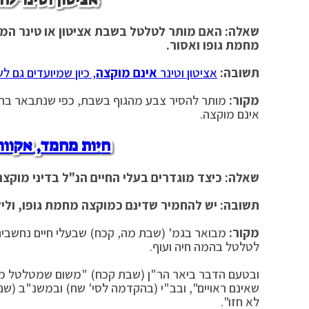
שאלה: האם מותר לטלטל בשבת אציטון או טינר המי
מחמת גופו ואסור.
תשובה:
אציטון וטינר
אינם מוקצה
, כיון שמיועדים גם 
מקור:
אינם מוקצה.
חיות מחמד, אקוור
שאלה: כיצד מוגדרים בעלי החיים הנ"ל בדיני מוקצה
תשובה: יש להחמיר שדינם כמוקצה מחמת גופו, וליל
מקור:
מבואר בגמ' (שבת מה, קכח) שבעלי חיים נחשבים 
לטלטל בהמה חיה ועוף.
ובטעם הדבר ביאר הר"ן (שבת קכח) "משום שמטלטל מידי
שאינם ראויים", ובב"י (בהקדמה לסי' שח) ובמשנ"ב (ש
לא חזו".