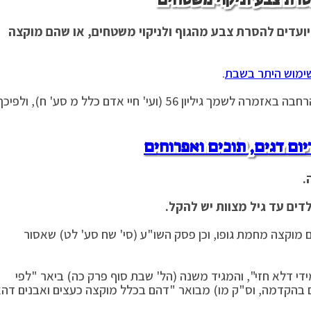
ועדים להסרת צבע מהגוף ולניקוי משטחים, או שהם מוקצה
לשימוש היתר בשבת
.
מותר להסיר צבע מהגוף בשבת, כפי שנתבאר בהרחבה באזמרה לשמך גיליון 56 (ועי' חיי אדם כלל מ סע' ח), ולפיכ
יום דגים, תוכים ואפרוחים
.
דים עד גיל מצוות יש להקל.
מוקצה מחמת גופו, וכן פסק השו"ע (סי' שח סע' לט) שאסור
 דלא חזי", והמגיד משנה (הל' שבת סוף פרק כה) ביאר "לפי
ם בהקדמה, וס"ק מו) מבואר "דהם בכלל מוקצה כעצים ואבנים דה