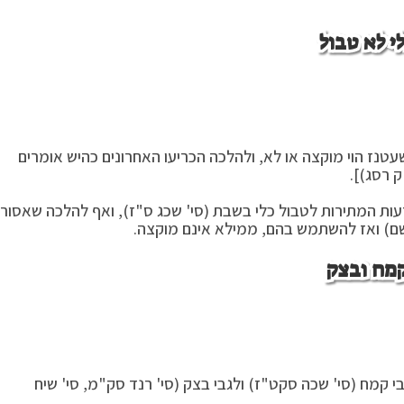
י לא טבול
עטנז הוי מוקצה או לא, ולהלכה הכריעו האחרונים כהיש אומרים
 רסג)].
עות המתירות לטבול כלי בשבת (סי' שכג ס"ז), ואף להלכה שאסור
 שם) ואז להשתמש בהם, ממילא אינם מוקצה.
מח ובצק
י קמח (סי' שכה סקט"ז) ולגבי בצק (סי' רנד סק"מ, סי' שיח