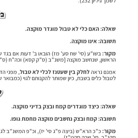
לשמך גיליון 232).
כל
שאלה: האם כלי לא טבול מוגדר מוקצה.
תשובה: אינו מוקצה.
מקור:
בשו"ע (סי' שח סע' מז) הובאו ב' דעות אם בגד ש
הראשון, שנחשב מוקצה [משנ"ב (ס"ק קסא) וכה"ח (ס"ק
אמנם נראה
לחלק בין שעטנז לכלי לא טבול
, מפני הד
לטבול כלים בשבת, כיון שמותר להקנותם לגוי (כמבואר
ק
שאלה: כיצד מוגדרים קמח ובצק בדיני מוקצה.
תשובה: קמח ובצק נחשבים מוקצה מחמת גופו.
מקור:
כ"כ הרא"ש (ביצה פ"ג סי' יז), וכ"פ המשנ"ב לגב
סקנ"ב, סי' שכה סקט"ז).