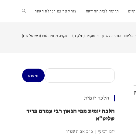
Toggle
יים
תרומה לבית ההוראה
צור קשר עם הנהלת האתר
website
גליונות אזמרה לשמך
>
מוקצה (חלק ח) – מוקצה מחמת גופו (ריש סי' שח)
search
חיפוש
חיפוש
הלכה יומית
הלכה יומית מפי הגאון רבי עמרם פריד
שליט"א
יום רביעי | כ"ב אב תשפ"ו