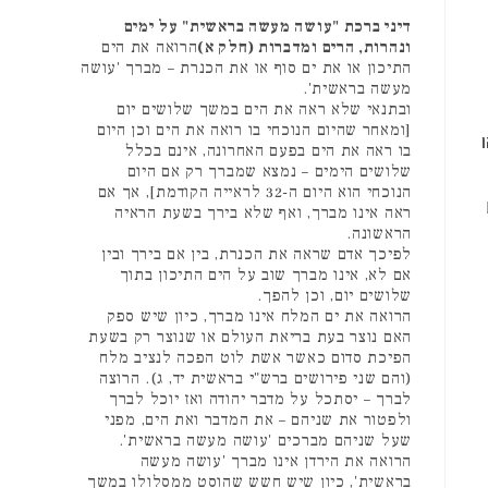
דיני ברכת "עושה מעשה בראשית" על ימים
ונהרות, הרים ומדברות (חלק א)
הרואה את הים
התיכון או את ים סוף או את הכנרת – מברך 'עושה
מעשה בראשית'.
ובתנאי שלא ראה את הים במשך שלושים יום
[ומאחר שהיום הנוכחי בו רואה את הים וכן היום
בו ראה את הים בפעם האחרונה, אינם בכלל
שלושים הימים – נמצא שמברך רק אם היום
הנוכחי הוא היום ה-32 לראייה הקודמת], אך אם
ראה אינו מברך, ואף שלא בירך בשעת הראיה
הראשונה.
לפיכך אדם שראה את הכנרת, בין אם בירך ובין
אם לא, אינו מברך שוב על הים התיכון בתוך
שלושים יום, וכן להפך.
הרואה את ים המלח אינו מברך, כיון שיש ספק
האם נוצר בעת בריאת העולם או שנוצר רק בשעת
הפיכת סדום כאשר אשת לוט הפכה לנציב מלח
(והם שני פירושים ברש"י בראשית יד, ג). הרוצה
לברך – יסתכל על מדבר יהודה ואז יוכל לברך
ולפטור את שניהם – את המדבר ואת הים, מפני
שעל שניהם מברכים 'עושה מעשה בראשית'.
הרואה את הירדן אינו מברך 'עושה מעשה
בראשית', כיון שיש חשש שהוסט ממסלולו במשך