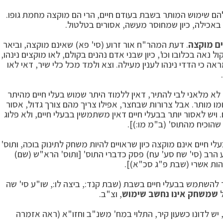
ן להם שימוש המותר בשבת בעודם חיים, הרי הם מוקצה מחמת גופו.
באכילה, כיון שמחוסר מעשה, אסורים בטלטול.
ם מוקצה
. דעת המהר"ח אור זרוע (סי' פא) שאינם מוקצה, וביאר
אה בכלובו וכו', כיון שבני אדם נהנים בקולם, לאו מוקצים נינהו,
ה כי הדדי נינהו לענין מעילה. וצא ולמד מכל כלי שיר, דאי לאו
לא מלאני לבי להתיר, דאין ללמוד היתר שמוש בעלי חיים מהיתר
מו מותר. אבל צרורות שבחצר, אפילו צריך מהם צורך גדול, אסור
 ויש לאסור יותר בבעלי חיים דאין משתמשין בבעלי חיים, ולא פלוג
שהוכיח מהתוס' (ב"מ מו:)].
 חיים אינם מוקצה כיון שראויים להיות משחק לתינוק בוכה, ותוס'
ע הרב (סי' שח סע' עח) פסק כדברי התוס' [ותוס' הרא"ש (שם)
הות אשרי (שבת פ"ג סכ"א)].
 להשתמש בבעלי חיים בשבת (שבת קנד:, ביצה לו:, שו"ע סי' שה
ל
שמשחק אינו נחשב שימוש
, וצ"ב.
ו, יש לדונו כשעון קיר, התלוי במח' משנ"ב וחזו"א (ראה אזמרה