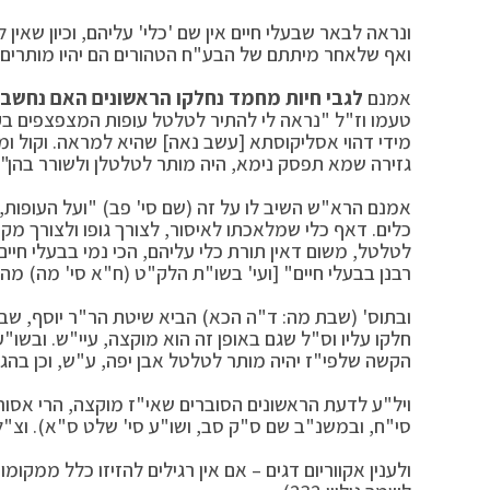
ונראה לבאר שבעלי חיים אין שם 'כלי' עליהם, וכיון שאי
ואף שלאחר מיתתם של הבע"ח הטהורים הם יהיו מותרים 
אמנם
לגבי חיות מחמד
נחלקו הראשונים האם נחשבי
טעמו וז"ל "נראה לי להתיר לטלטל עופות המצפצפים בקול נ
מידי דהוי אסליקוסתא [עשב נאה] שהיא למראה. וקול ומרא
גזירה שמא תפסק נימא, היה מותר לטלטלן ולשורר בהן".
אמנם הרא"ש השיב לו על זה (שם סי' פב) "ועל העופות, 
כלים. דאף כלי שמלאכתו לאיסור, לצורך גופו ולצורך מקו
לטלטל, משום דאין תורת כלי עליהם, הכי נמי בבעלי חיים.
רבנן בבעלי חיים" [ועי' בשו"ת הלק"ט (ח"א סי' מה) מה 
ובתוס' (שבת מה: ד"ה הכא) הביא שיטת הר"ר יוסף, שבעלי
חלקו עליו וס"ל שגם באופן זה הוא מוקצה, עיי"ש. ובשו"
הקשה שלפי"ז יהיה מותר לטלטל אבן יפה, ע"ש, וכן בהג
ויל"ע לדעת הראשונים הסוברים שאי"ז מוקצה, הרי אסור
סי"ח, ובמשנ"ב שם ס"ק סב, ושו"ע סי' שלט ס"א). וצ"
ולענין אקווריום דגים – אם אין רגילים להזיזו כלל ממקומ