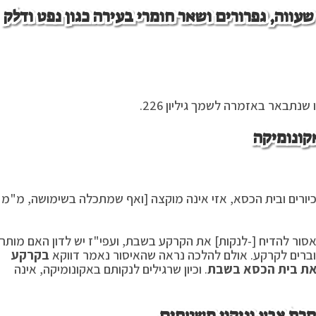
עווה, גפרורים ושאר חומרי בעירה כגון נפט ודלק
תבאר באזמרה לשמך גיליון 226.
קונומיקה
ורים ובית הכסא, אזי אינה מוקצה [ואף שמתכלה בשימושה, מ"מ
סור להדיח [-לנקות] את הקרקע בשבת, ועפי"ז יש לדון האם מותר
וברים לקרקע. אולם להלכה נראה שהאיסור נאמר דווקא
בקרקע
ואת בית הכסא בשבת
. וכיון שרגילים לנקותם באקונומיקה, אינה
הסרת צבע וניקוי משטחים