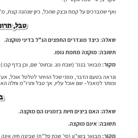
ואף שמברכים על קמח ובצק שהכל, כיון שנהנה קצת, מ"מ
טבל, תרומ
שאלה: כיצד מוגדרים החפצים הנ"ל בדיני מוקצה.
תשובה: מוקצה מחמת גופו.
מקור:
מבואר בגמ' (שבת מג. ובתוס' שם, וכן בדף קכו:) 
ונראה בטעם הדבר, מפני שכל ההיתר לטלטל אוכל, אע"פ 
ומותר למאכל– שם אוכל עליו, אך טבל ותרו"מ וחלה האסו
ב
שאלה: האם ביצים חיות בזמנינו הם מוקצה.
תשובה: אינם מוקצה.
מקור:
מבואר בשו"ע (סי' שכח סל"ח) שביצה חיה אינה מו