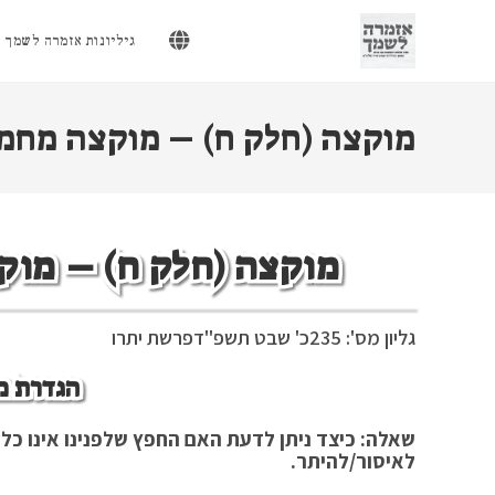
Ski
t
גיליונות אזמרה לשמך
conten
מוקצה (חלק ח) – מוקצה מחמת 
מוקצה (חלק ח) – מוקצ
גליון מס': 235
כ' שבט תשפ"ד
פרשת יתרו
הגדרת מ
שאלה: כיצד ניתן לדעת האם החפץ שלפנינו אינו כלי
לאיסור/להיתר.