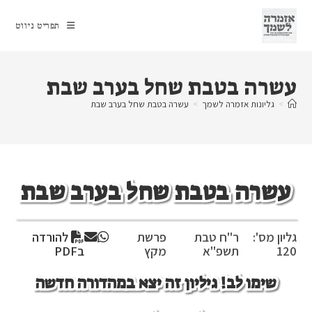
Ski
t
תפריט ניווט
conten
עשרה בטבת שחל בערב שבת
>
גליונות אזמרה לשמך
>
עשרה בטבת שחל בערב שבת
עשרה בטבת שחל בערב שבת
גליון מס':
ר"ח טבת
פרשת
להורדה
120
תשפ"א
מקץ
בPDF
שימו לב! גיליון זה יצא במהדורה חדשה