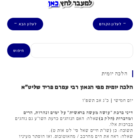
למעבר לחץ
כאן
לעלון הקודם
לעלון הבא
→
←
חיפוש
חיפוש
הלכה יומית
הלכה יומית מפי הגאון רבי עמרם פריד שליט"א
יום חמישי | כ"ג אב תשפ"ו
דיני ברכת "עושה מעשה בראשית" על ימים ונהרות, הרים
ומדברות (חלק ב)
שאלה: האם הנוהגים כדעת השו"ע גם נוהגים
בברכות אלו.
תשובה: כן (שו"ת חיים שאל סי' לט אות ט).
שאלה: ראה את הים מהרכב / מהאוטובוס, ואז הוסתר מעיניו