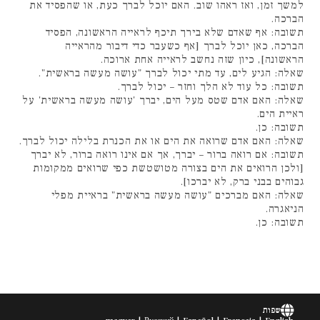
למשך זמן, ואז ראהו שוב. האם יוכל לברך כעת, או שהפסיד את
הברכה.
תשובה: אף שאדם שלא בירך תיכף לראייה הראשונה, הפסיד
הברכה, כאן יוכל לברך [אף כשעבר כדי דיבור מהראייה
הראשונה], כיון שזה נחשב לראייה אחת ארוכה.
שאלה: הגיע לים, עד מתי יכול לברך "עושה מעשה בראשית".
תשובה: כל עוד לא הלך וחזר – יכול לברך.
שאלה: האם אדם שטס מעל הים, יברך 'עושה מעשה בראשית' על
ראיית הים.
תשובה: כן.
שאלה: האם אדם שרואה את הים או את הכנרת בלילה יכול לברך.
תשובה: אם רואה ברור – יברך, אך אם אינו רואה ברור, לא יברך
[ולכן הרואים את הים בצורה מטושטשת כפי שרואים ממקומות
גבוהים בבני ברק, לא יברכו].
שאלה: האם מברכים "עושה מעשה בראשית" בראיית מפלי
הניאגרה.
תשובה: כן.
שפות