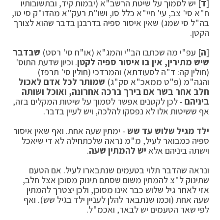
[
ד
] יש לסמוך על שיטת הרשב"א (יבמות קיד, ובתשובותיו
ח"א סי' צב, עי' חיי"א כלל סו, ושו"ת רעק"א מהדו"ק סי טו,
בה"ל סי שמג) שאין איסור ספיה בדרבנן בדבר שהוא לצורך
הקטן.
[
ה
] עפ"י מה שכתבו הב"י והמג"א (או"ח סי' רסט)
שבדבר
שיש מתירין, אין בו איסור ספיה לקטן
. וכיון שדעת התוס'
(חולין קה: ד"ה לסעודתא) והמרדכי (חולין סי' תרפז)
והגה"מ (פ"ט ממאכ"א סק"ג)
שמותר לכל אדם לאכול
חלב אחר בשר אם בירך ברכה אחרונה, ואוכל ושותה
ביניהם
- לכן לקטנים אפשר לסמוך על שיטות המקלים בזה,
אף ששיטות אלו לא נפסקו להלכה, ויש לעיין בדבר.
ילד מגיל שלוש עד שש
- ימתין שעה אחת. ואף שאין איסור
ספיה כמבואר לעיל, מ"מ נראה שלכתחילה לא די שיאכל
וישתה ביניהם אלא
יש להמתין שעה
.
ונראה שהדבר תלוי בטעמים שנתבארו לעיל. אם הטעם
שתינוק ל"צ להמתין משום שסתם תינוק מסוכן אצל חלב,
אזי לאחר גיל שלוש כבר אינו מסוכן, ולכן יצטרך להמתין
שעה אחת (וכמו שנתבאר להלן לעניין ילד בגיל שש). ואף
לפי שאר הטעמים יש לבאר, ואכמ"ל.