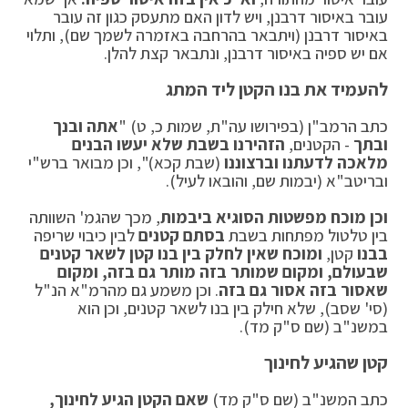
עובר באיסור דרבנן, ויש לדון האם מתעסק כגון זה עובר
באיסור דרבנן (ויתבאר בהרחבה באזמרה לשמך שם), ותלוי
אם יש ספיה באיסור דרבנן, ונתבאר קצת להלן.
להעמיד את בנו הקטן ליד המתג
כתב הרמב"ן (בפירושו עה"ת, שמות כ, ט) "
אתה ובנך
ובתך
- הקטנים,
הזהירנו בשבת שלא יעשו הבנים
מלאכה לדעתנו וברצוננו
(שבת קכא)", וכן מבואר ברש"י
ובריטב"א (יבמות שם, והובאו לעיל).
וכן מוכח מפשטות הסוגיא ביבמות
, מכך שהגמ' השוותה
בין טלטול מפתחות בשבת
בסתם קטנים
לבין כיבוי שריפה
בבנו
קטן,
ומוכח שאין לחלק בין בנו קטן לשאר קטנים
שבעולם, ומקום שמותר בזה מותר גם בזה, ומקום
שאסור בזה אסור גם בזה
. וכן משמע גם מהרמ"א הנ"ל
(סי' שסב), שלא חילק בין בנו לשאר קטנים, וכן הוא
במשנ"ב (שם ס"ק מד).
קטן שהגיע לחינוך
כתב המשנ"ב (שם ס"ק מד)
שאם הקטן הגיע לחינוך,