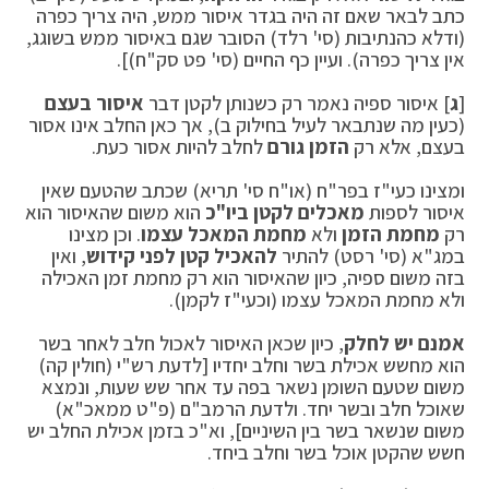
כתב לבאר שאם זה היה בגדר איסור ממש, היה צריך כפרה
(ודלא כהנתיבות (סי' רלד) הסובר שגם באיסור ממש בשוגג,
אין צריך כפרה). ועיין כף החיים (סי' פט סק"ח)].
[
ג
] איסור ספיה נאמר רק כשנותן לקטן דבר
איסור בעצם
(כעין מה שנתבאר לעיל בחילוק ב), אך כאן החלב אינו אסור
בעצם, אלא רק
הזמן גורם
לחלב להיות אסור כעת.
ומצינו כעי"ז בפר"ח (או"ח סי' תריא) שכתב שהטעם שאין
איסור לספות
מאכלים לקטן ביו"כ
הוא משום שהאיסור הוא
רק
מחמת הזמן
ולא
מחמת המאכל עצמו
. וכן מצינו
במג"א (סי' רסט) להתיר
להאכיל קטן לפני קידוש
, ואין
בזה משום ספיה, כיון שהאיסור הוא רק מחמת זמן האכילה
ולא מחמת המאכל עצמו (וכעי"ז לקמן).
אמנם יש לחלק
, כיון שכאן האיסור לאכול חלב לאחר בשר
הוא מחשש אכילת בשר וחלב יחדיו [לדעת רש"י (חולין קה)
משום שטעם השומן נשאר בפה עד אחר שש שעות, ונמצא
שאוכל חלב ובשר יחד. ולדעת הרמב"ם (פ"ט ממאכ"א)
משום שנשאר בשר בין השיניים], וא"כ בזמן אכילת החלב יש
חשש שהקטן אוכל בשר וחלב ביחד.