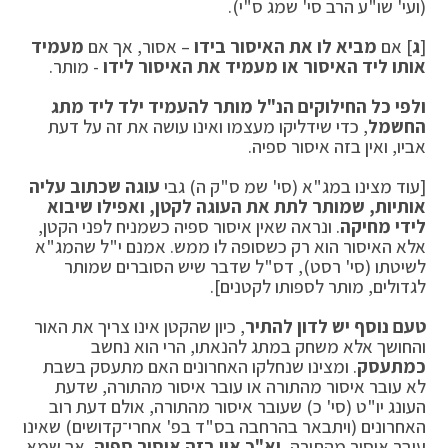
(ועי' שו"ע הרב סי' שמג ס"י).
[
ג
] אם
מביא לו את האיסור בידו
– אסור, אך אם
מעמיד
אותו ליד האיסור או מעמיד את האיסור לידו
- מותר.
ולפי כל החילוקים הנ"ל מותר להעמיד ילד ליד מתג
החשמל
, כדי שידליקו מעצמו ואינו עושה את זה על דעת
אביו, ואין בזה איסור ספיה.
[עוד מצינו במג"א (סי' שמ ס"ק ה) גבי
עוגה שכתוב עליה
אותיות, שמותר לתת את העוגה לקטן, ואפילו שיבוא
לידי מחיקה
. ונראה שאין איסור ספיה כשמניח לפני הקטן,
אלא האיסור הוא רק כשסופה לו ממש. אמנם י"ל שהמג"א
לשיטתו (סי' רסט), דס"ל שדבר שיש הסוברים שמותר
לגדולים, מותר לספותו לקטנים].
טעם נוסף יש לדון להתיר
, כיון שהקטן אינו צריך את האור
והחושך אלא משחק במתג להנאתו, הרי הוא נחשב
כמתעסק
. ומצינו שנחלקו האחרונים האם מתעסק בשבת
לא עובר איסור מהתורה או עובר איסור מהתורה, שדעת
העונג יו"ט (סי' כ) שעובר איסור מהתורה, אולם דעת רוב
האחרונים (ויתבאר בהרחבה בס"ד בפ' אחרי־קדושים) שאינו
עובר איסור מהתורה,
וא"כ אין בזה איסור ספיה.
אך שמא