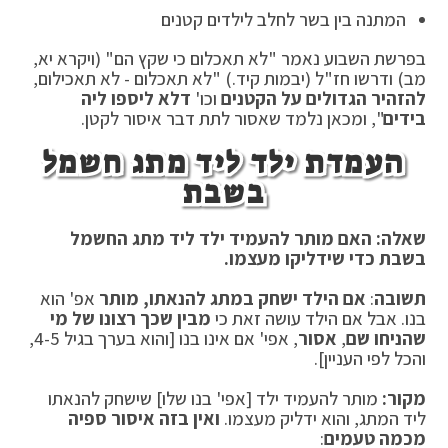
המתנה בין בשר לחלב לילדים קטנים
בפרשת השבוע נאמר "לא תאכלום כי שקץ הם" (ויקרא יא,
מב) ודרשו חז"ל (יבמות קיד.) "לא תאכלום - לא תאכילום,
להזהיר הגדולים על הקטנים
וכו'
דלא ליספו ליה
בידים
", ומכאן נלמד שאסור לתת דבר איסור לקטן.
העמדת ילד ליד מתג חשמל
בשבת
שאלה: האם מותר להעמיד ילד ליד מתג החשמל
בשבת כדי שידליקו מעצמו.
תשובה
:
אם הילד ישחק במתג להנאתו, מותר
אפ' הוא
בנו. אבל אם הילד עושה זאת כי
מבין שכך רצונו של מי
שהניחו שם
,
אסור
, אפי' אם אינו בנו [והוא בערך בגיל 4-5,
והכל לפי העניין].
מקור:
מותר להעמיד ילד [אפי' בנו שלו] שישחק להנאתו
ליד המתג, והוא ידליק מעצמו.
ואין בזה איסור ספיה
מכמה טעמים
: