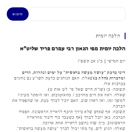
חיפוש
חיפוש
הלכה יומית
הלכה יומית מפי הגאון רבי עמרם פריד שליט"א
יום חמישי | כ"ג אב תשפ"ו
דיני ברכת "עושה מעשה בראשית" על ימים ונהרות, הרים
ומדברות (חלק ב)
שאלה: האם הנוהגים כדעת השו"ע גם נוהגים
בברכות אלו.
תשובה: כן (שו"ת חיים שאל סי' לט אות ט).
שאלה: ראה את הים מהרכב / מהאוטובוס, ואז הוסתר מעיניו
למשך זמן, ואז ראהו שוב. האם יוכל לברך כעת, או שהפסיד את
הברכה.
תשובה: אף שאדם שלא בירך תיכף לראייה הראשונה, הפסיד
הברכה, כאן יוכל לברך [אף כשעבר כדי דיבור מהראייה
הראשונה], כיון שזה נחשב לראייה אחת ארוכה.
שאלה: הגיע לים, עד מתי יכול לברך "עושה מעשה בראשית".