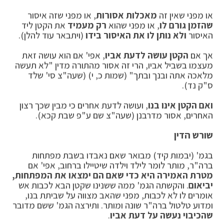
או מפני שאין זה
מאכלות אסורות
, או מפני שזה איסור
שהזמן גורם לו
, או מפני שהוא
רק מעמיד
את הקטן ליד
האיסור
ולא נותן לו את האיסור בידו
(ויתבאר עוד להלן).
אך אם
הקטן עושה לדעת אביו
, אפי' אם הוא עושה זאת
מעצמו בשביל אביו, הרי זה אסור מהתורה מדין "לא תעשה
מלאכה אתה ובנך ובתך" (שמות כ, י) (שעה"צ סי' שלד
ס"ק נד).
ואם הקטן אינו בנו
, ועושה לדעת אחרים כי מבין שכך רצון
האחרים, אסור מדרבנן (שעה"צ שם ע"פ שבת קכא).
שורש הדין
בגמ' (יבמות קיד) מבואר שאם נאבדו בשבת מפתחות
ברה"ר, מותר לומר לילד וילדה שיטיילו ברחוב, אפי' אם
מטרת האמירה היא כדי שאם הם ימצאו את המפתחות,
יביאום
. והקשתה הגמ' ממה ששנינו שקטן הבא לכבות אש
אומרים לו לא לכבות, מפני שהאב מצווה על שביתת בנו,
ומדוע טלטול ברה"ר שונה ומותר. ותירצה הגמ' ששם מדובר
שהכיבוי נעשה על דעת אביו
.