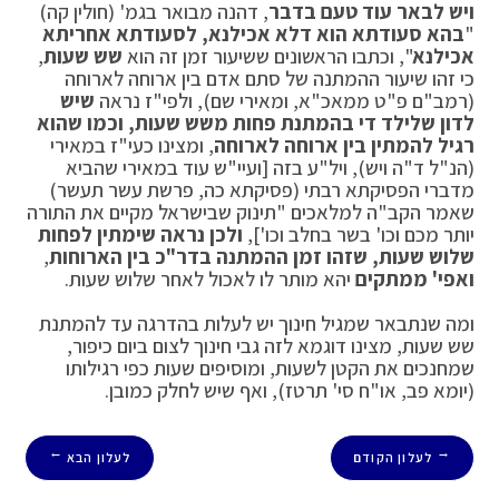
ויש לבאר עוד טעם בדבר
, דהנה מבואר בגמ' (חולין קה)
"
בהא סעודתא הוא דלא אכילנא, לסעודתא אחריתא
אכילנא
", וכתבו הראשונים ששיעור זמן זה הוא
שש שעות
,
כי זהו שיעור ההמתנה של סתם אדם בין ארוחה לארוחה
(רמב"ם פ"ט ממאכ"א, ומאירי שם), ולפי"ז נראה
שיש
לדון שלילד די בהמתנת פחות משש שעות, וכמו שהוא
רגיל להמתין בין ארוחה לארוחה
, ומצינו כעי"ז במאירי
(הנ"ל ד"ה ויש), ויל"ע בזה [ועיי"ש עוד במאירי שהביא
מדברי הפסיקתא רבתי (פסיקתא כה, פרשת עשר תעשר)
שאמר הקב"ה למלאכים "תינוק שבישראל מקיים את התורה
יותר מכם וכו' בשר בחלב וכו'],
ולכן נראה שימתין לפחות
שלוש שעות, שזהו זמן ההמתנה בדר"כ בין הארוחות
,
ואפי' ממתקים
יהא מותר לו לאכול לאחר שלוש שעות.
ומה שנתבאר שמגיל חינוך יש לעלות בהדרגה עד להמתנת
שש שעות, מצינו דוגמא לזה גבי חינוך לצום ביום כיפור,
שמחנכים את הקטן לשעות, ומוסיפים שעות כפי רגילותו
(יומא פב, או"ח סי' תרטז), ואף שיש לחלק כמובן.
לעלון הקודם
לעלון הבא
→
←