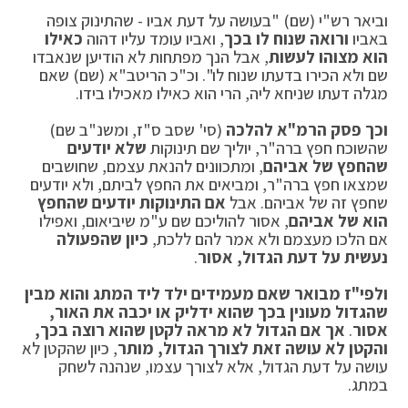
וביאר רש"י (שם) "בעושה על דעת אביו - שהתינוק צופה
באביו
ורואה שנוח לו בכך
, ואביו עומד עליו דהוה
כאילו
הוא מצוהו לעשות
, אבל הנך מפתחות לא הודיען שנאבדו
שם ולא הכירו בדעתו שנוח לו". וכ"כ הריטב"א (שם) שאם
מגלה דעתו שניחא ליה, הרי הוא כאילו מאכילו בידו.
וכך פסק הרמ"א להלכה
(סי' שסב ס"ז, ומשנ"ב שם)
שהשוכח חפץ ברה"ר, יוליך שם תינוקות
שלא יודעים
שהחפץ של אביהם
, ומתכוונים להנאת עצמם, שחושבים
שמצאו חפץ ברה"ר, ומביאים את החפץ לביתם, ולא יודעים
שחפץ זה של אביהם. אבל
אם התינוקות יודעים שהחפץ
הוא של אביהם
, אסור להוליכם שם ע"מ שיביאום, ואפילו
אם הלכו מעצמם ולא אמר להם ללכת,
כיון שהפעולה
נעשית על דעת הגדול, אסור
.
ולפי"ז מבואר שאם מעמידים ילד ליד המתג והוא מבין
שהגדול מעונין בכך שהוא ידליק או יכבה את האור,
אסור
.
אך אם הגדול לא מראה לקטן שהוא רוצה בכך,
והקטן לא עושה זאת לצורך הגדול, מותר
, כיון שהקטן לא
עושה על דעת הגדול, אלא לצורך עצמו, שנהנה לשחק
במתג.