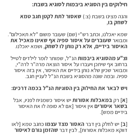
חילוקים בין הסוגיא ביבמות לסוגיא בשבת:
והנה מצינו בשבת (צ:)
שאסור לתת לקטן חגב טמא
לשחק בו
,
שמא יאכלנו, וכתב רש"י (שם) שעובר משום "לא תאכילום".
ומבואר
שעוברים על איסור ספיה אף שאינו מאכיל את
האיסור בידיים, אלא רק נותן לו לשחק
, ושמא יאכלנו.
וצ"ע מהסוגיא ביבמות
הנ"ל, שמותר לומר לילדים לטייל
ברחוב אף שיתכן ויעברו על איסור הוצאה מרה"ר לרה"י,
ומבואר שכיון שלא נותן בידיים את האיסור, אין בזה איסור
ספיה. ובמה שונה מהסוגיא בשבת הנ"ל לעניין חגב.
ויש לבאר את החילוק בין הסוגיות הנ"ל בכמה דרכים:
[
א
] רק
במאכלות אסורות
יש איסור כשמניח לפניו, אבל
בשאר איסורים
אין איסור [אם לא סופה לו את האיסור
בידיים ממש].
[
ב
] יש לחלק בין דבר
האסור מצד עצמו
כחגב טמא [לאו
דווקא מאכלות אסורות], לבין דבר
שהזמן גורם לאיסור