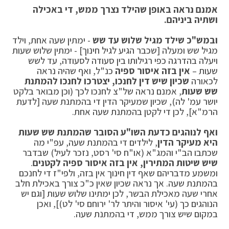
אמנם נראה באופן שהילד נצרך ממש, די באכילה
ושתיה ביניהם.
ובמש"כ שילד מגיל שלוש עד שש
- ימתין שעה אחת, וילד
מגיל שש ומעלה [שכבר הגיע לגיל חינוך] - ימתין שלוש שעות
ויעלה בהדרגה כפי רגילותו בין סעודה לסעודה, עד לשש
שעות –
אין בזה איסור ספיה
כנ"ל, ואף שהיה נראה
לכאורה
שכיון שיש דין לחנכו, יצטרכו לחנכו להמתנת
שש שעות
, אמנם נראה של"צ לחנכו לכך (וכן מבואר בלקט
יושר עמ' לה), שכיון שמעיקר הדין די בהמתנת שעה [לדעת
הרמ"א], לכן די לקטן בהמתנת שעה אחת.
ואף לנוהגים כדעת השו"ע הסובר שהמתנת שש שעות
היא מעיקר הדין
, לילדים די בהמתנת שעה, עפ"י מה
שכתבו הב"י והמג"א (או"ח סי' רסט, נזכר לעיל) שבדבר
שיש שיטות המתירין, אין בזה איסור ספיה לקטנים
.
ומשמע מדבריהם שאף דין חינוך אין בזה, ולפי"ז די לחנכם
בהמתנת שעה. אך נראה שכיון שאין כ"כ צורך באכילת חלב
אחרי שעה מאכילת הבשר, לכן ימתינו שלוש שעות [וגם יש
הנוהגים כך (עי' איסור והיתר לר' ירוחם סי' לט)], ואכן
במקום שיש צורך ממש, די בהמתנת שעה.