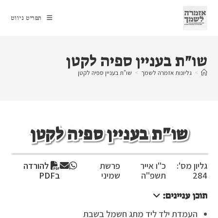
Ski
t
תפריט ניווט
conten
שו"ת בעניין ספיה לקטן
>
גליונות אזמרה לשמך
>
שו"ת בעניין ספיה לקטן
שו"ת בעניין ספיה לקטן
גליון מס':
כ"ו אייר
פרשת
להורדה
284
תשפ"ה
שמיני
בPDF
תוכן עניינים:
העמדת ילד ליד מתג חשמל בשבת