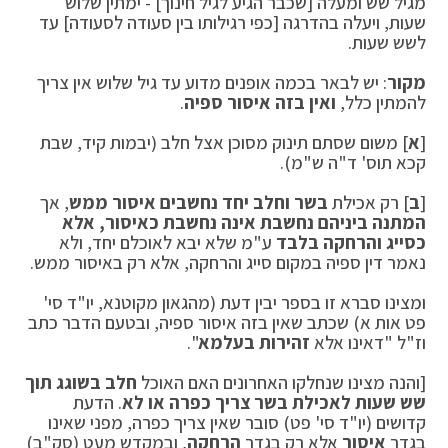
מגיל שש ומעלה [שכבר הגיע לגיל חינוך] - ימתין שלוש
שעות, ויעלה בהדרגה [כפי רגילותו בין סעודה לסעודה] עד
לשש שעות.
מקור
: יש לבאר בכמה אופנים מדוע עד גיל שלוש אין צריך
להמתין כלל,
ואין בזה איסור ספיה
.
[
א
] משום שסתם תינוק מסוכן אצל חלב (יבמות קיד, שבת
קכא תוס' ד"ה ש"מ).
[
ב
] רק אכילת
בשר וחלב יחד נחשבים איסור ממש
, אך
המתנה ביניהם נחשבת אינה נחשבת כאיסור, אלא
כסייג והרחקה בלבד
ע"מ שלא יבא לאוכלם יחד, ולא
נאמר דין ספיה במקום סייג והרחקה, אלא רק באיסור ממש.
ומצינו סברא זו בספר יבין דעת (מהגאון מקוטנא, יו"ד סי'
פט אות א) שכתב שאין בזה איסור ספיה, ובטעם הדבר כתב
וז"ל "דאינו אלא
זהירות בעלמא
".
[והנה מצינו שנחלקו האחרונים האם האוכל
חלב בשוגג תוך
שש שעות לאכילת בשר צריך כפרה או לא
. הדעת
קדושים (יו"ד סי' פט) סובר שאין צריך כפרה, מפני שאינו
בגדר
איסור
אלא רק בגדר
הרחקה
, ובמקדש מעט (סק"ב)