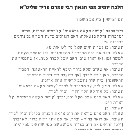
הלכה יומית מפי הגאון רבי עמרם פריד שליט"א
יום חמישי | כ"ג אב תשפ"ו
דיני ברכת "עושה מעשה בראשית" על ימים ונהרות, הרים
ומדברות (חלק ב)
שאלה: האם הנוהגים כדעת השו"ע גם נוהגים
בברכות אלו.
תשובה: כן (שו"ת חיים שאל סי' לט אות ט).
שאלה: ראה את הים מהרכב / מהאוטובוס, ואז הוסתר מעיניו
למשך זמן, ואז ראהו שוב. האם יוכל לברך כעת, או שהפסיד את
הברכה.
תשובה: אף שאדם שלא בירך תיכף לראייה הראשונה, הפסיד
הברכה, כאן יוכל לברך [אף כשעבר כדי דיבור מהראייה
הראשונה], כיון שזה נחשב לראייה אחת ארוכה.
שאלה: הגיע לים, עד מתי יכול לברך "עושה מעשה בראשית".
תשובה: כל עוד לא הלך וחזר – יכול לברך.
שאלה: האם אדם שטס מעל הים, יברך 'עושה מעשה בראשית' על
ראיית הים.
תשובה: כן.
שאלה: האם אדם שרואה את הים או את הכנרת בלילה יכול לברך.
תשובה: אם רואה ברור – יברך, אך אם אינו רואה ברור, לא יברך
[ולכן הרואים את הים בצורה מטושטשת כפי שרואים ממקומות