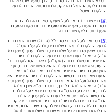
ונמצא שאינה נהנית כלל מהנרות, ולכך מועיל שתכלול גם
את הדלקת החשמל בהדלקת הנרות ותחול הברכה גם על
הדלקת החשמל.
[4]
כפי שכבר נתבאר לעיל שעיקר מצוות ההדלקה היא
במקום הסעודה, ואף שאינם סועדים בביתם מקום הסעודה
טעון נרות וידליקו שם בברכה.
[5]
כמבואר לעיל מדברי מהרי"ל (סי' נג) שכתב שמברכים
גם על הדלקת הנר משום שלום בית, ונחלק על הסמ"ג
שכתב שאין מברכים על שלום בית, ובשולחן ערוך (סימן רסג
ס"ה) הביא ב' דעות אם מברכים על הדלקת הנר ביום
הכיפורים, ובמשנה ברורה (סקכ"ה) ביאר דהמחלוקת בין ב'
הדעות היא אם מברכים על נר שהוא משום שלום בית, אף
שאין סעודה ביום הכיפורים, ואמנם בביאור הגר"א ביאר
הטעם שאין מברכים משום שהדלקת הנר ביום הכיפורים היא
משום מנהג ועל מנהג אין מברכים, ובשולחן ערוך (סימן תרי
ס"ב) הביא שיש נוהגים לברך, וכתב הרמ"א שכן המנהג
לברך, והרי דלדעת הרמ"א ודאי מברכים אף על הדלקת
הנר משום שלום בית, ואף לדעת השולחן ערוך להבנת
הגר"א בדבריו בהלכות יוה"כ מברכים, ומשום כך ידליקו
במקום הלינה בברכה, ואולם יש להקפיד שיהיו הנרות ארוכים
שידלקו עד שיחזרו לביתם כפי שכתב בשולחן ערוך (רסג