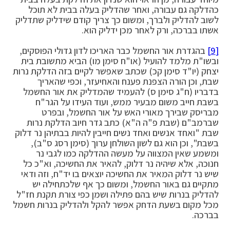
כהדלקה גם עבורה, ואחר שהדליק בעלה בבית לא תוכל
לשוב להדליק ולברך, ומשום כך צריך קודם שידליק שתדליק
אשתו בברכה, ורק לאחר מכן ידליק הוא.
[9]
בהגדרת אור החשמל כבר האריכו לדון גדולי הפוסקים,
ובשו"ת מלמד להועיל (או"ח סימן מו) הביא מתשובת בית
יצחק (יו"ד סימן קכ) שכתב שאפשר לקיים בזה הדלקת נרות
שבת, וכן הורה הצפנת פענח והאחיעזר, וכפי שהאריך
בדבריו (ח"ג סימן ס) להעמיד שהמדליק את אור החשמל
בשבת חייב משום מבעיר ממש, ועוד העידו על הגר"ח
מבריסק שבירך מאורי האש על אור החשמל, ובפרט
שברמב"ם (שבת פ"ה ה"א) כתב גדר חיוב הדלקת נרות
שבת "ואחד אנשים ואחד נשים חייבין להיות בבתיהן נר דלוק
בשבת", וכן הוא גם לשון השולחן ערוך (סימן רסג ס"ב),
ומשמע שאין המצווה על מעשה ההדלקה כמו לגבי נר
חנוכה, אלא שיהיה נר דלוק, להאיר את החשיכה, וא"כ כל
שיש נר דלוק המאיר את החשיכה יוצאים בו יד"ח, וזה ודאי
מתקיים גם באור החשמל, ומשום כך אף שלכתחילה יש
להדליק בנרות שיש בהם פתילה ושמן כפי צורת תקנת חז"ל
מכל מקום בשעת הדחק אפשר להקל ולהדליק בנרות חשמל
בברכה.