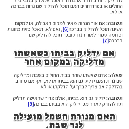
להדליק נרות בחדרה או בחדר האוכל אלא רק בלובי בית
החולים או בפרוזדורים האם תוכל להדליק שם נרות בברכה
או לא.
תשובה:
אם אור הנרות מאיר למקום האכילה, או למקום
השינה תוכל להדליק בברכה
[6]
, ואם לא, תאכל כזית מזונות
וכדומה סמוך לאור הנרות ובכך תוכל להדליק שם
בברכה
[7]
.
אם ידליק בביתו כשאשתו
מדליקה במקום אחר
שאלה:
אדם שאשתו שוהה בבית החולים בשבת ומדליקה
שם נרות האם ידליק גם הוא בביתו או לא, ואף אם מחויב
בהדלקה אם צריך לברך על הדלקתו או לא.
תשובה:
ידליק גם הוא בביתו, אולם צריך שהאישה תדליק
תחילה ורק לאחר מכן ידליק הוא בביתו בברכה
[8]
.
האם מנורת חשמל מועילה
לנר שבת.