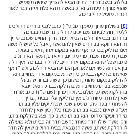
בלילה, ובשם הדרך החיים הביא להצריך שיהיה תשמיש
שהוא צורך הסעודה, וא"כ באשה זו האוכלת איזה דבר לאור
הנרות מועיל לה לברכה.
[8]
בשולחן ערוך (סימן רסג ס"ו) כתב לגבי בחורים ההולכים
ללמוד חוץ לביתם שצריכים להדליק נר שבת בברכה
בחדרם, ובביאור הלכה הביא דעת הדרך החיים שכתב שדין
זה הוא דווקא בבחורים שאין להם אשה, אבל כל שיש לו אשה
אינו מדליק בברכה אף שהוא במקום אחר, ואולם בעולת
שבת, תוספת שבת, פרי מגדים, חיי אדם, ושאר האחרונים
כתבו שכל שהוא במקום אחר חייב להדליק בברכה ואין חילוק
בין אם הוא נשוי אם לאו, וכן הכריע הביאור הלכה, ולפי"ז אף
שאשתו מדליקה בביתו, כיון שהוא במקום אחר מחוייב הוא
להדליק במקום שהותו, ומשום כך פשוט וברור שהבעל
שנמצא בביתו מחוייב הוא בהדלקה בברכה ואינו יוצא
בהדלקת אשתו, ואולם בשולחן ערוך (שם ס"ז) כתב אורח
שאין לו חדר מיוחד וגם אין מדליקין עליו בביתו, צריך
להשתתף בפרוטה, ומשמע שכל שמדליקים עליו בביתו
אע"פ שאינו נמצא בביתו בשבת כלל, כיון שאין לו חדר
מיוחד ועיקר מקומו הוא בביתו משום כך יוצא בהדלקת ביתו,
ורק אשר יש לו חדר מיוחד נחשב חדר זה כביתו ולא מועילה
לו הדלקת אשתו, ואשה הנמצאת בבית החולים שאין לה חדר
מיוחד עבורה, מן הראוי הוא שנדון את הדלקת בעלה בבית