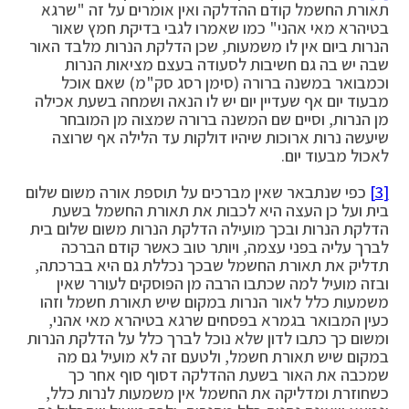
תאורת החשמל קודם ההדלקה ואין אומרים על זה "שרגא
בטיהרא מאי אהני" כמו שאמרו לגבי בדיקת חמץ שאור
הנרות ביום אין לו משמעות, שכן הדלקת הנרות מלבד האור
שבה יש בה גם חשיבות לסעודה בעצם מציאות הנרות
וכמבואר במשנה ברורה (סימן רסג סק"מ) שאם אוכל
מבעוד יום אף שעדיין יום יש לו הנאה ושמחה בשעת אכילה
מן הנרות, וסיים שם המשנה ברורה שמצוה מן המובחר
שיעשה נרות ארוכות שיהיו דולקות עד הלילה אף שרוצה
לאכול מבעוד יום.
[3]
כפי שנתבאר שאין מברכים על תוספת אורה משום שלום
בית ועל כן העצה היא לכבות את תאורת החשמל בשעת
הדלקת הנרות ובכך מועילה הדלקת הנרות משום שלום בית
לברך עליה בפני עצמה, ויותר טוב כאשר קודם הברכה
תדליק את תאורת החשמל שבכך נכללת גם היא בברכתה,
ובזה מועיל למה שכתבו הרבה מן הפוסקים לעורר שאין
משמעות כלל לאור הנרות במקום שיש תאורת חשמל וזהו
כעין המבואר בגמרא בפסחים שרגא בטיהרא מאי אהני,
ומשום כך כתבו לדון שלא נוכל לברך כלל על הדלקת הנרות
במקום שיש תאורת חשמל, ולטעם זה לא מועיל גם מה
שמכבה את האור בשעת ההדלקה דסוף סוף אחר כך
כשחוזרת ומדליקה את החשמל אין משמעות לנרות כלל,