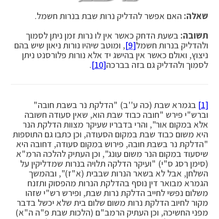
שאלה:
האם אפשר להדליק נרות שבת בנרות חשמל.
תשובה:
בשעת הדחק כאשר אין לו נרות זמן ניתן לסמוך
ולהדליק בנרות חשמל
[9]
, ומוטב שיהיו נורות ניאון שיש בהם
ניצוץ, ואולם כאשר אין בהישג יד אלא נורות פלורסנט ניתן
לסמוך ולהדליק גם בזה בברכה
[10]
.
[1]
בגמרא שבת (כה ע''ב) "הדלקת נר בשבת חובה"
וברש"י פירש "חובה כבוד שבת הוא, שאין סעודה חשובה
אלא במקום אור", והרי בדבריו שעיקר מצוות הדלקת הנר
היא משום כבוד שבת במקום הסעודה, וכן כתבו גם התוספות
"הדלקת נר בשבת חובה, פירוש במקום סעודה, דחובה היא
שיסעוד במקום הנר משום עונג", וכן העתיק להלכה הרמ"א
(סימן רסג ס"י) "ועיקר הדלקה תלויה בנרות שמדליקין על
השלחן, אבל לא בשאר הנרות שבבית (א"ז)", ובהמשך
הגמרא מבואר דין נוסף בהדלקת הנרות מהפסוק ותזנח
משלום נפשי לחייב הדלקת נרות שבת, ופירש רש"י שזהו
מקור לחיוב הדלקת נרות משום שלום בית שלא יכשל בדבר
מפני החשיכה, וכן העתיק הרמב"ם (הלכות שבת פ"ה ה"א)