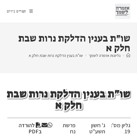
Ski
t
תפריט ניווט
conten
שו"ת בענין הדלקת נרות שבת
חלק א
>
גליונות אזמרה לשמך
>
שו"ת בענין הדלקת נרות שבת חלק א
שו"ת בענין הדלקת נרות שבת
חלק א
גליון מס':
ג' חשון
פרשת
להורדה
19
תשע"ט
נח
בPDF