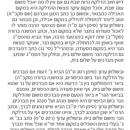
דיש חיוב הדלקת נרות שבת גם אם אין לו מה יאכל משום
עונג שבת, ומכל מקום עיקר מצוות ההדלקה היא במקום
האכילה כמבואר, ומשום כך כתב המגן אברהם (שם סקכ"א)
וטוב ליזהר לכתחלה להדליק במקום אכילה, וכן מבואר גם
בשולחן ערוך (סימן רעג ס"ז) שאם מצטער הרבה מותר לו
לאכול סעודתו בחצר שלא במקום הנר, וכתב המשנה ברורה
(סקל"ב) שזה דוקא במצטער הרבה, ועוד הביא מהפמ"ג
שאף באופן זה לכתחילה יקדש במקום הנר, שעיקר מצוות
הנר היא במקום הסעודה, ובמהרי"ל (סי' נג) כתב דמברכים
גם הדלקת הנר משום שלום בית, ונחלק על הסמ"ג שכתב
שאין מברכים על שלום בית,
ובשולחן ערוך (סימן רסג ס"ה) הביא ב' דעות אם מברכים
על הדלקת הנר ביום הכיפורים, ובמשנה ברורה (סקכ"ה)
ביאר דהמחלוקת בין ב' הדעות היא אם מברכים על נר שהוא
משום שלום בית, אף שאין סעודה ביום הכיפורים, ואמנם
בביאור הגר"א ביאר הטעם שאין מברכים משום שהדלקת
הנר ביום הכיפורים היא משום מנהג ועל מנהג אין מברכים,
ובשולחן ערוך (סימן תרי ס"ב) הביא שיש נוהגים לברך, וכתב
הרמ"א שכן המנהג לברך, והיינו שמברכים אף על הדלקת
הנר משום שלום בית. ובשולחן ערוך (רסג ס"ח) כתב בב' או
ג' בעלי בתים האוכלים במקום אחד שי"א שכל אחד מברך
על מנורה שלו וי"א שאחד מברך לכולם, ונקט השולחן ערוך