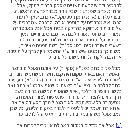
להחמיר ולחוש לדעה השנייה שספק ברכות להקל, אבל
הרמ"א כתב שמנהגינו שכל אחד מברך כדעה הראשונה,
ובפרי מגדים (א"א סימן רסג סקכ"א) כתב שאף לדעת
הרמ"א שמברכים על תוספת אורה, הברכה שמברכים על
שלום בית היא דווקא בהדלקה בבית אפל אבל באכסדרה
שאורה רב מחמת אור הלבנה אין מברכים, והיינו שאין
מברכים על תוספת אורה משום שלום בית, וכן כתב גם
בשערי תשובה (סימן רסג סק"ד) בשם הפנים מאירות,
ומשום כך בזמנינו שיש אור ע"י החשמל אין לברך על תוספת
אורה בהדלקת הנרות משום שלום בית.
ומכל מקום כתב במג"א (סקי"ז) על אותם האוכלים בחצר
"ואפשר דאם באותו מקום היה קצת חשך ומשתמש שום דבר
לאור הנר ליכא איסורא", ובמשנה ברורה (סקמ"א) העתיקו
וכתב להלכה כן, וציין ע"ז בשעה"צ שאף שהמג"א כתב זאת
בלשון אפשר כן הלכה, אלא שהוסיף המשנה ברורה בשם
דרך החיים להצריך שתהיה ההשתמשות לצורך הסעודה,
ומטעם זה כל שמשתמש לאור הנר לצורך הסעודה אף אם
יש תאורת חשמל יכול לסמוך ולברך במקום הלינה, וכל שכן
שאם אוכל משהו במקום הנרות בוודאי מועיל לו לברכה.
[2]
אבל אם מדליק במקום האכילה אין צריך לכבות את