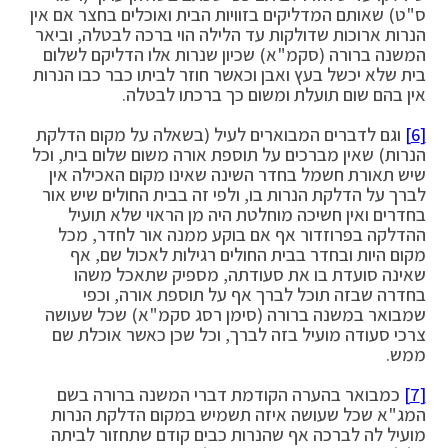
ס"ט) שאותם המדליקים בזוויות הבית ואוכלים בחצר אם אין
הנרות ארוכות שדולקות עד הלילה הוי ברכה לבטלה, וביאר
המשנה ברורה (סקמ"א) שכיון שנרות אלו הדליקם לשלום
בית שלא יכשל בעץ ואבן וכאשר חוזר לביתו כבר כבו הנרות
אין בהם שום תועלת ומשום כך ברכתו לבטלה.
[6]
וגם לדברים המבוארים לעיל (בשאלה על מקום הדלקת
הנרות) שאין מברכים על תוספת אורה משום שלום בית, וכל
שיש תאורת חשמל בחדר השינה שאינו מקום האכילה אין
לברך על הדלקת הנרות בו, ולפי זה בבית החולים שיש אור
בחדרים ואין חשיכה מוחלטת היה מן הראוי שלא תועיל
ההדלקה בפרוזדור אף אם בוקע ממנה אור לחדר, מכל
מקום היות ובחדר בבית החולים רגילות לאכול שם, אף
שאינה סועדת בו את סעודתה, מספיק שתאכל משהו
בחדרה שבזה תוכל לברך אף על תוספת אורה, וכפי
שמבואר במשנה ברורה (סימן רסג סקמ"א) שכל שעושה
צרכי סעודה מועיל בזה לברך, וכל שכן כאשר אוכלת שם
ממש.
[7]
כמבואר בהערה הקודמת דברי המשנה ברורה בשם
המג"א שכל שעושה איזה תשמיש במקום הדלקת הנרות
מועיל לה לברכה אף שהנרות כבים קודם שתחזור לביתה