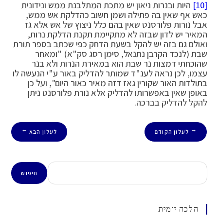
[10]
היות ובנרות ניאון יש מתכת המתלבנת ממש ונידונית
כאש אף שאין בה פתילה ושמן חשוב כהדלקת אש ממש,
אבל נורות פלורסנט שאין בהם כלל ניצוץ של אש אלא גז
המאיר יש לדון שבזה לא מתקיימת תקנת הדלקת נרות,
ואולם גם בזה יש להקל בשעת הדחק כפי שכתב בספר תורת
שבת (לנכד הקרבן נתנאל, סימן רסג סק"א) "ומאחר
שהוכחתי דמצות נר שבת הוא במאירת הנרות ולא בנר
עצמו, לכן נראה לענ"ד שמותר להדליק באור ע"י הנעשה לו
בתולדות האור שקורין גאז דזה מאיר כאור היום", ועל כן
באופן שאין באפשרותו להדליק אלא נורת פלורסנט ניתן
להקל להדליק בברכה.
לעלון הקודם
לעלון הבא
→
←
חיפוש
חיפוש
הלכה יומית