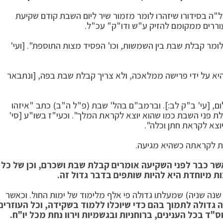
ל"ה בסידורו שיזהרו לומר מזמור שיר ליום השבת קודם שקיעת
ררים ממקומם להזיק ע"ש ודו"ק" עכ"ל.
לומר קבלת שבת בין השמשות, וכו' הפסיד מצות התוספת". [ועי'
א על ידי פרישה ממלאכה, ולא צריך קבלת שבת בפה, [ונתבאר
ם, [עי' ב"ק לב:]. וברמב"ם בהל' שבת (פ"ל ה"ב) כתב "איזהו
לת פני השבת כמו שהוא יוצא לקראת המלך". וכעי"ז בשו"ע [סי'
צא לקראת חתן וכלה".
את לקראתה כשהיא מגיעה.
כאשר כבר לפני השקיעה אומרים קבלת שבת ושכרם, וכן של כל
ות מיוחדת היא להיות שותפים בדבר גדול זה.
ה שניה) שמעלתו גדולה פי אלף מלימוד של ימות החול. וכאשר
ה גדולה לתמוך בהם כדי שיוכלו ללמוד בשקידה, וכל העוזרים
ד בכל הענינים, ברוחניות ובגשמיות וירוו נחת מכל יו"ח.