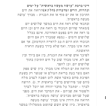
דיני ברכת "עושה מעשה בראשית" על ימים
ונהרות, הרים ומדברות (חלק א)
הרואה את הים
התיכון או את ים סוף או את הכנרת – מברך 'עושה
מעשה בראשית'.
ובתנאי שלא ראה את הים במשך שלושים יום
[ומאחר שהיום הנוכחי בו רואה את הים וכן היום
בו ראה את הים בפעם האחרונה, אינם בכלל
שלושים הימים – נמצא שמברך רק אם היום
הנוכחי הוא היום ה-32 לראייה הקודמת], אך אם
ראה אינו מברך, ואף שלא בירך בשעת הראיה
הראשונה.
לפיכך אדם שראה את הכנרת, בין אם בירך ובין
אם לא, אינו מברך שוב על הים התיכון בתוך
שלושים יום, וכן להפך.
הרואה את ים המלח אינו מברך, כיון שיש ספק
האם נוצר בעת בריאת העולם או שנוצר רק בשעת
הפיכת סדום כאשר אשת לוט הפכה לנציב מלח
(והם שני פירושים ברש"י בראשית יד, ג). הרוצה
לברך – יסתכל על מדבר יהודה ואז יוכל לברך
ולפטור את שניהם – את המדבר ואת הים, מפני
שעל שניהם מברכים 'עושה מעשה בראשית'.
הרואה את הירדן אינו מברך 'עושה מעשה
בראשית', כיון שיש חשש שהוסט ממסלולו במשך