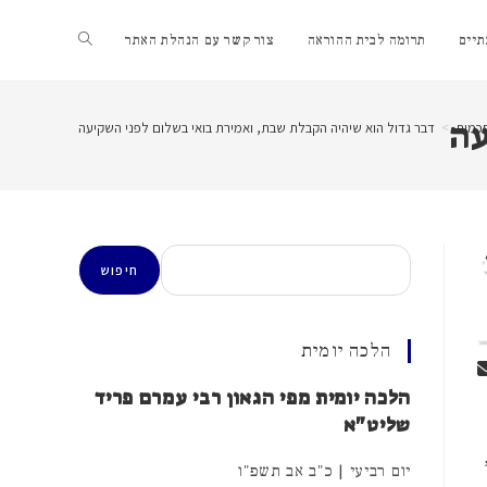
Toggle
יים
תרומה לבית ההוראה
צור קשר עם הנהלת האתר
website
עה
כמות
>
דבר גדול הוא שיהיה הקבלת שבת, ואמירת בואי בשלום לפני השקיעה
search
חיפוש
חיפוש
הלכה יומית
הלכה יומית מפי הגאון רבי עמרם פריד
שליט"א
יום רביעי | כ"ב אב תשפ"ו