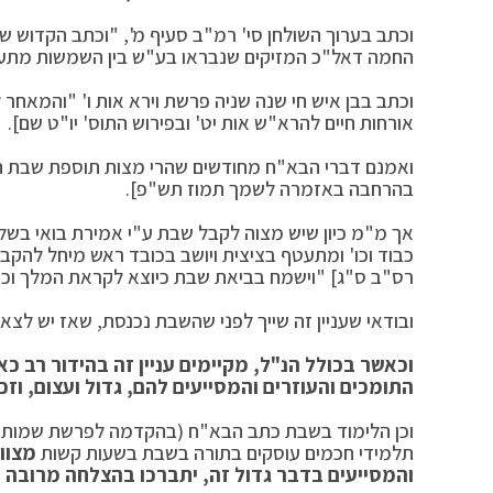
וכתב בערוך השולחן סי' רמ"ב סעיף מ', "וכתב הקדוש ש
החמה דאל"כ המזיקים שנבראו בע"ש בין השמשות מתעו
וכתב בבן איש חי שנה שניה פרשת וירא אות ו' "והמאחר 
אורחות חיים להרא"ש אות יט' ובפירוש התוס' יו"ט שם].
ואמנם דברי הבא"ח מחודשים שהרי מצות תוספת שבת הי
בהרחבה באזמרה לשמך תמוז תש"פ].
אך מ"מ כיון שיש מצוה לקבל שבת ע"י אמירת בואי בשלו
כבוד וכו' ומתעטף בציצית ויושב בכובד ראש מיחל להקב
רס"ב ס"ג] "וישמח בביאת שבת כיוצא לקראת המלך וכיו
ובודאי שעניין זה שייך לפני שהשבת נכנסת, שאז יש לצ
וכאשר בכולל הנ"ל, מקיימים עניין זה בהידור רב 
התומכים והעוזרים והמסייעים להם, גדול ועצום, וזכ
וכן הלימוד בשבת כתב הבא"ח (בהקדמה לפרשת שמות שנ
תלמידי חכמים עוסקים בתורה בשבת בשעות קשות
מצוו
והמסייעים בדבר גדול זה, יתברכו בהצלחה מרובה וס"