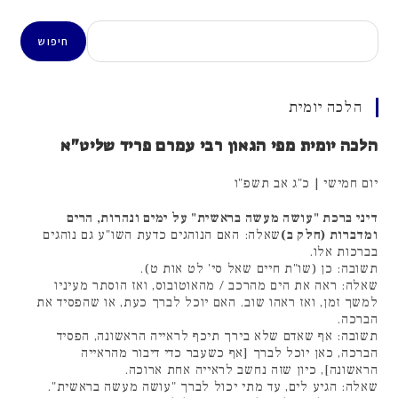
חיפוש
חיפוש
הלכה יומית
הלכה יומית מפי הגאון רבי עמרם פריד שליט"א
יום חמישי | כ"ג אב תשפ"ו
דיני ברכת "עושה מעשה בראשית" על ימים ונהרות, הרים
ומדברות (חלק ב)
שאלה: האם הנוהגים כדעת השו"ע גם נוהגים
בברכות אלו.
תשובה: כן (שו"ת חיים שאל סי' לט אות ט).
שאלה: ראה את הים מהרכב / מהאוטובוס, ואז הוסתר מעיניו
למשך זמן, ואז ראהו שוב. האם יוכל לברך כעת, או שהפסיד את
הברכה.
תשובה: אף שאדם שלא בירך תיכף לראייה הראשונה, הפסיד
הברכה, כאן יוכל לברך [אף כשעבר כדי דיבור מהראייה
הראשונה], כיון שזה נחשב לראייה אחת ארוכה.
שאלה: הגיע לים, עד מתי יכול לברך "עושה מעשה בראשית".