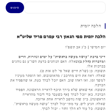
חיפוש
חיפוש
הלכה יומית
הלכה יומית מפי הגאון רבי עמרם פריד שליט"א
יום חמישי | כ"ג אב תשפ"ו
דיני ברכת "עושה מעשה בראשית" על ימים ונהרות, הרים
ומדברות (חלק ב)
שאלה: האם הנוהגים כדעת השו"ע גם נוהגים
בברכות אלו.
תשובה: כן (שו"ת חיים שאל סי' לט אות ט).
שאלה: ראה את הים מהרכב / מהאוטובוס, ואז הוסתר מעיניו
למשך זמן, ואז ראהו שוב. האם יוכל לברך כעת, או שהפסיד את
הברכה.
תשובה: אף שאדם שלא בירך תיכף לראייה הראשונה, הפסיד
הברכה, כאן יוכל לברך [אף כשעבר כדי דיבור מהראייה
הראשונה], כיון שזה נחשב לראייה אחת ארוכה.
שאלה: הגיע לים, עד מתי יכול לברך "עושה מעשה בראשית".
תשובה: כל עוד לא הלך וחזר – יכול לברך.