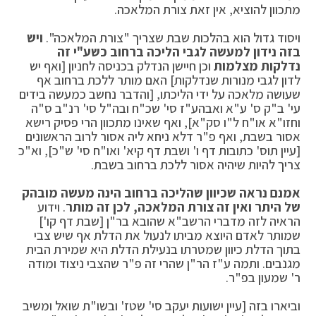
מתכוון להוציא, אין זאת צורת המלאכה.
ויסוד גדול הוא בהלכות שבת שצריך "צורת המלאכה".
ויש
בזה נידון למעשה לגבי הליכה ברחוב כשע"י זה
נדלקות מצלמות
וכן חיישן הנדלק בכניסה לחניון [ואף יש
לדון לגבי מנורות שנדלקות] האם מותר ללכת ברחוב אף
שעושה מלאכה על ידי הליכתו, [והדבר נחשב כמעשה בידים
עי' ב"ק ס' ע"א ואבהע"ז סי' שכ"ח ובה"ל סי' רנ"ב ס"ה
וחזו"א או"ח ל"ו סק"א], ואף שאינו מתכוון הרי פסיק רישא
אסור בשבת, ואף פ"ר דלא ניחא ליה אסור לרוב הראשונים
[עיין תוס' כתובות דף ו' ושבת דף קיא' ואו"ח סי' ש"כ], וא"כ
צריך להיות שיהיה אסור ללכת ברחוב בשבת.
אמנם נראה שכיוון שהליכה ברחוב הינה מעשה מובהק
של היתר ואין זה צורת המלאכה, לכן זה מותר
. וידוע
הראיה לזה מדברי הרשב"א שהובא בר"ן [שבת דף קו']
שמותר לאדם היוצא מביתו לנעול את הדלת אף שיש צבי
בתוך הדלת כיוון שמטרתו בנעילת הדלת היא שמירת הבית
מגנבים. ותמה ע"ז הר"ן שהרי זה פ"ר שהצבי ניצוד ומודה
ר' שמעון בפ"ר.
וביארו בזה [עיין ישועות יעקב סי' שטז' ובשו"ת שואל ומשיב