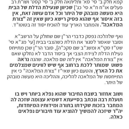
קמא חלק ב' סי' סא' ותליתאה חלק ב' סי' קסט' ושו"ת רב
פעלים או"ח ח"א סי' כג']
שכיוון שנעילת הדלת של הבית
היא מעשה מובהק של היתר וכל אדם עושה זאת, אין
בזה איסור אף שהוא פסיק רישא כיוון שאין זה "צורת
המלאכה".
והמחבר האריך עוד להוכיח יסוד זה בטוטו"ד.
ואף שלהלכה נפסק כדברי הר"ן שם שחולק על הרשב"א
וסובר שאסור לסגור את הדלת כשהצבי בבית [עי' מג"א סי'
שט"ז סקי"א ומשנ"ב שם סקכ"ה], סובר הר"ן שכן מתייחס
נעילת הדלת לצידת הצבי אך ביסוד הדבר לא נחלקו שאם
אין "צורת המלאכה" אין לזה שם מלאכה. שהנה
נראה
פשוט שמותר ללכת ברחוב אף שיש לווינים שמצלמים
את כל הארץ
, והטעם כיוון שאי"ז "צורת המלאכה" כי אין
התייחסות של המלאכה להליכה, וההליכה היא מעשה מובהק
של היתר.
ושוב אחזור בשבח החיבור שהוא נפלא ביותר ויש בו
תועלת רבה ונכתב בסייעתא דשמיא עצומה שזכה לה
המחבר בזכות שקידתו בתורה ומידותיו המיוחדות,
יה"ר שיזכה להמשיך להוציא עוד חיבורים נפלאים
כאלה.