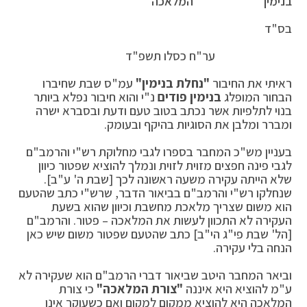
בנימין''
המלאכה
בס"ד
ער"ח כסלו תשפ"ד
ראיתי את החיבור
"נחלת בנימין"
עמ"ס שבת שחיברו
הבחור המופלג
בנימין פודים
נ"י והוא חיבור נפלא ביותר
בנוי לתלפיות אשר נכתב בטוב טעם ודעת ובסברא ישרה
ומברר ומלבן את הסוגיות בהיקף ובעומק.
בעניין מש"כ המחבר בספרו לגבי מחלוקת רש"י והרמב"ם
לגבי פינה חפצים מזוית לזוית ונמלך להוציא שפטור כיוון
שלא הייתה עקירה משעה ראשונה לכך [שבת ה' ע"ב].
שנחלקו רש"י והרמב"ם בביאור הדבר, שרש"י כתב שהטעם
הוא משום שצריך מלאכת מחשבת וכיוון שהוא בשעת
העקירה לא התכוון לעשות את המלאכה – פטור. והרמב"ם
[הל' שבת פי"ג הי"ב] כתב שהטעם שפטור משום שיש כאן
הנחה בלי עקירה.
וביאר המחבר היטב שביאור דברי הרמב"ם הוא שעקירה לא
ע"מ להוציא היא איננה
"צורת המלאכה"
כי צורת
המלאכה היא להוציא ממקום למקום ואם כשעוקר אינו