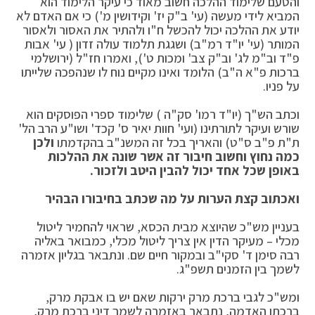
והטעם שלימוד ההלכה חשוב מאוד כי עיקר הלימוד הוא
המביא לידי מעשה (עי' ב"ק יז' וקידושין מ') כי אם האדם לא
יודע את ההלכה יכול להכשל ח"ו ולהתיר את האסור ולאסור
המותר (עי' יו"ד רמ"ב) ושגגת תלמוד עולה זדון ( עי' אבות
פ"ד וב"מ לג' וב"ק צב' ומכות ט'), ואמרו חז"ל (ירושלמי
ברכות פ"א ה"ב) הלומד ואינו מקיים נוח לו שנהפכה שלייתו
על פניו.
וכתב הש"ך (יו"ד רמו' סק"ה ) שלימוד ספרי הפוסקים הוא
שורש ועיקר לתורתינו (ועי' חוות יאיר ס' קכד' ושו"ע הרב הל'
ת"ת פ"ב ס"ט) והאריך בכל זה המשנ"ב בהקדמתו
ולכן
כמה נחוץ וחשוב חיבור זה אשר שונה את ההלכות
באופן שכל אחד יכול להבין היטב ולזכור.
ואכתוב קצת הערות על מה שכתב בחיבורו הבהיר
בעניין מש"כ שהיוצא מבית הכסא, שראוי להחמיר ליטול
מכלי – מעיקר הדין אין צריך ליטול מכלי, כמבואר באליה
רבה סימן ד' סקי"ב ובמקור חיים שם. ונתבאר בגליון אזמרה
לשמך בין הזמנים תשפ"ג.
ומש"כ לגבי ברכת מרק ירקות שאם יש בו אבקת מרק,
ברכתו האדמה, נתבאר באזמרה לשמך דיני ברכת מרק,