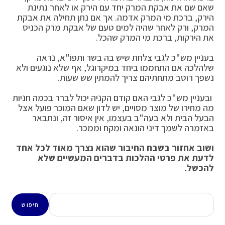
שאם שם את אבקת המרק יחד עם הירק או לאחר נתינת
הירק, ברכת מי המרק אדמה. אך אם נתן תחילה את אבקת
המרק, ורק לאחר שהיה למים טעם של אבקת מרק הכניס
את הירקות, ברכת מי המרק שהכל.
בעניין מש"כ לגבי צלחת שיש בה בשר ותפו"א, נראה
שלהלכה אם התחממו ביחד במיקרוגל, אף שלא נוגעים ולא
נשפך רוטב מתחתיהם צריך להמתין שש שעות.
ובעניין מש"כ לגבי האם קודם הקניה יכול לברר בכמה חניות
מה מחירו של מוצר מסויים, יש לדון שאם המוכר פועל אצל
הבעל הבית ולא בעה"ב בעצמו, אין איסור זה, ונתבאר
באזמרה לשמך דיני הונאה ומקח וממכר.
ושוב אחזור בשבח החיבור שהוא נצרך מאוד לכל אחד
לדעת את פרטי ההלכות בדברים המעשיים שלא
להכשל.
חיפוש
חיפוש