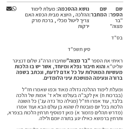
שם
שם
נושא ההסכמה:
מעלת לימוד
הספר:
המחבר:
ההלכה , היוצא מבית הכסא האם
"בר
צריך ליטול מכלי , ברכת מרק
מצוה"
ירקות
בס"ד
סיון תשפ"ד
ראיתי את הספר
"בר מצוה"
שחיברו הרה"ג שלום דנציגר
שליט"א
והוא חיבור נפלא ומיוחד, אשר יש בו הלכות
מעשיות המוטלות על כל אדם לדעת, ונכתב בשפה
ברורה ונעימה המושכת עיני הלומדים.
ומעלת לימוד ההלכה גדולה מאוד וכמו שאמרו חז"ל
(בברכות ח) אין לקב"ה בעולמו אלא ד' אמות של הלכה
בלבד, עוד אמרו חז"ל (מגילה כח' נדה עג') כל השונה
הלכות בכל יום מובטח לו שהוא בן עולם הבא ועוד אמרו
(מדרש תהלים מזמור א) מאן דמוסיף תרתין הלכות בצפרא,
ותרתין ברמשא כאילו יגע בתורה יומם ולילה.