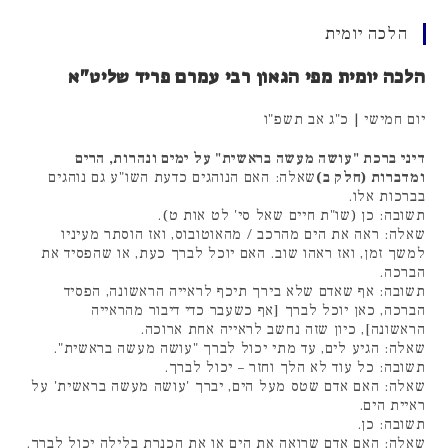
הלכה יומית
הלכה יומית מפי הגאון רבי עמרם פריד שליט"א
יום חמישי | כ"ג אב תשפ"ו
דיני ברכת "עושה מעשה בראשית" על ימים ונהרות, הרים
ומדברות (חלק ב)
שאלה: האם הנוהגים כדעת השו"ע גם נוהגים
בברכות אלו.
תשובה: כן (שו"ת חיים שאל סי' לט אות ט).
שאלה: ראה את הים מהרכב / מהאוטובוס, ואז הוסתר מעיניו
למשך זמן, ואז ראהו שוב. האם יוכל לברך כעת, או שהפסיד את
הברכה.
תשובה: אף שאדם שלא בירך תיכף לראייה הראשונה, הפסיד
הברכה, כאן יוכל לברך [אף כשעבר כדי דיבור מהראייה
הראשונה], כיון שזה נחשב לראייה אחת ארוכה.
שאלה: הגיע לים, עד מתי יכול לברך "עושה מעשה בראשית".
תשובה: כל עוד לא הלך וחזר – יכול לברך.
שאלה: האם אדם שטס מעל הים, יברך 'עושה מעשה בראשית' על
ראיית הים.
תשובה: כן.
שאלה: האם אדם שרואה את הים או את הכנרת בלילה יכול לברך.